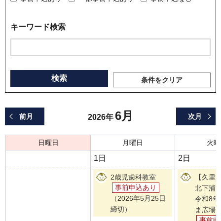
キーワード検索
条件をクリア
6月
前月
次月
2026年
日曜日
月曜日
火曜
1日
2日
2歳児歯科教室
【久里
事前申込あり
北下浦
（2026年5月25日
令和8年
締切）
ま広場 
事前申