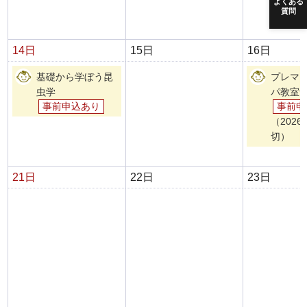
よくある
質問
14日
15日
16日
基礎から学ぼう昆
プレマ
虫学
パ教室
事前申込あり
事前申
（202
切）
21日
22日
23日