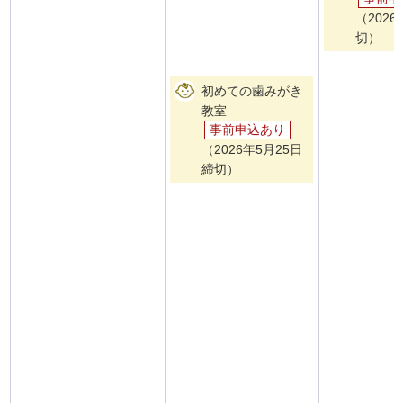
（202
切）
初めての歯みがき
教室
事前申込あり
（2026年5月25日
締切）