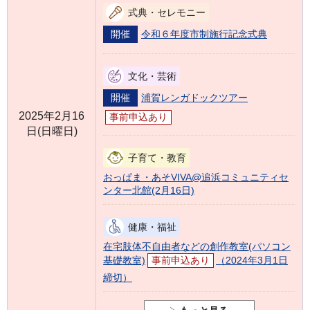
式典・セレモニー
開催
令和６年度市制施行記念式典
文化・芸術
開催
浦賀レンガドックツアー
2025年2月16
事前申込あり
日(日曜日)
子育て・教育
おっぱま・あそVIVA@追浜コミュニティセ
ンター北館(2月16日)
健康・福祉
在宅肢体不自由者などの創作教室(パソコン
基礎教室)
事前申込あり
（2024年3月1日
締切）