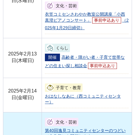
日(水曜日)
文化・芸術
衣笠コミセンさわやか教室公開講座「小西
真澄ピアノコンサート」
事前申込あり
（2
025年1月29日締切）
くらし
2025年2月13
開催
高齢者・障がい者・子育て世帯な
日(木曜日)
どの住まい探し相談会
事前申込あり
子育て・教育
2025年2月14
おはなしなあに（西コミュニティセンタ
日(金曜日)
ー）
文化・芸術
第40回逸見コミュニティセンターのつどい