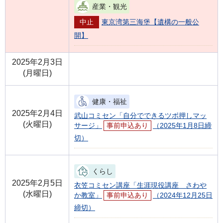
産業・観光
中止
東京湾第三海堡【遺構の一般公
開】
2025年2月3日
(月曜日)
健康・福祉
2025年2月4日
武山コミセン「自分でできるツボ押しマッ
(火曜日)
サージ」
事前申込あり
（2025年1月8日締
切）
くらし
2025年2月5日
衣笠コミセン講座「生涯現役講座 さわや
(水曜日)
か教室」
事前申込あり
（2024年12月25日
締切）