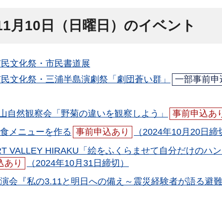
年11月10日（日曜日）のイベント
市民文化祭・市民書道展
市民文化祭・三浦半島演劇祭「劇団蒼い群」
一部事前申
取山自然観察会「野菊の違いを観察しよう」
事前申込あ
食メニューを作る
事前申込あり
（2024年10月20日
 ART VALLEY HIRAKU「絵をふくらませて自分だ
込あり
（2024年10月31日締切）
演会『私の3.11と明日への備え～震災経験者が語る避