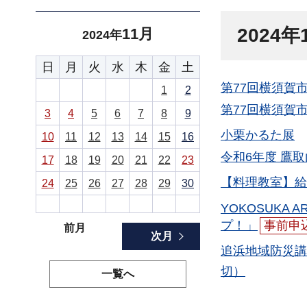
2024
11月
2024年
日
月
火
水
木
金
土
第77回横須賀
1
2
第77回横須賀
3
4
5
6
7
8
9
小栗かるた展
10
11
12
13
14
15
16
令和6年度 鷹
17
18
19
20
21
22
23
【料理教室】給
24
25
26
27
28
29
30
YOKOSUKA
プ！」
事前申
前月
次月
追浜地域防災講
切）
一覧へ