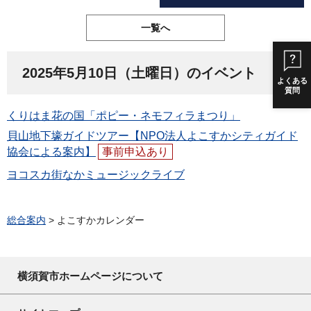
一覧へ
2025年5月10日（土曜日）のイベント
よくある
質問
くりはま花の国「ポピー・ネモフィラまつり」
貝山地下壕ガイドツアー【NPO法人よこすかシティガイド
協会による案内】
事前申込あり
ヨコスカ街なかミュージックライブ
総合案内
> よこすかカレンダー
横須賀市ホームページについて