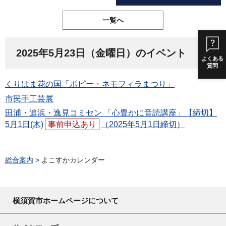
一覧へ
2025年5月23日（金曜日）のイベント
よくある
質問
くりはま花の国「ポピー・ネモフィラまつり」
市民手工芸展
田浦・追浜・逸見コミセン 「心豊かに音読講座」【締切】
5月1日(木)
事前申込あり
（2025年5月1日締切）
総合案内
> よこすかカレンダー
横須賀市ホームページについて