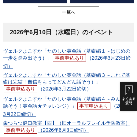
一覧へ
2026年6月10日（水曜日）のイベント
ヴェルクよこすか「たのしい英会話（基礎編１～はじめの
一歩を踏み出そう）」
事前申込あり
（2026年3月23日締
切）
ヴェルクよこすか「たのしい英会話（基礎編３～これで基
礎は完結！自信をもってどんどん話そう）」
事前申込あり
（2026年3月22日締切）
ヴェルクよこすか「たのしい英会話（基礎編４～みんなで
よくある
質問
話そう！英会話★チャレンジ）」
事前申込あり
（2026年
3月22日締切）
歯つらつ健口教室【西】（旧オーラルフレイル予防教室）
事前申込あり
（2026年6月3日締切）