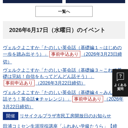
一覧へ
2026年6月17日（水曜日）のイベント
ヴェルクよこすか「たのしい英会話（基礎編１～はじめの
一歩を踏み出そう）」
事前申込あり
（2026年3月23日締
切）
ヴェルクよこすか「たのしい英会話（基礎編３～これで基
礎は完結！自信をもってどんどん話そう）」
事前申込あり
（2026年3月22日締切）
よくある
質問
ヴェルクよこすか「たのしい英会話（基礎編４～みんなで
話そう！英会話★チャレンジ）」
事前申込あり
（2026年
3月22日締切）
開催
リサイクルプラザ市民工房開放日のお知らせ
田浦コミセン生涯現役講座「ふれあい学級たうら」【締