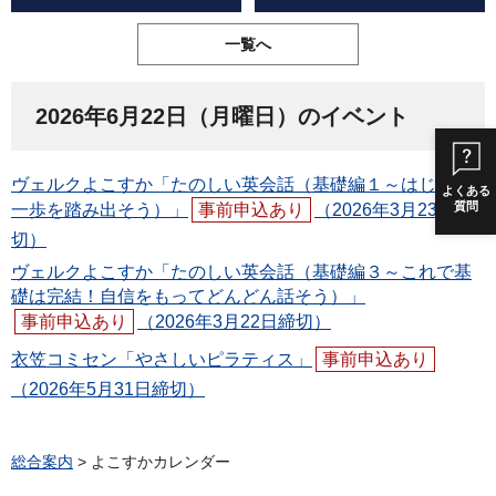
一覧へ
2026年6月22日（月曜日）のイベント
ヴェルクよこすか「たのしい英会話（基礎編１～はじめの
よくある
質問
一歩を踏み出そう）」
事前申込あり
（2026年3月23日締
切）
ヴェルクよこすか「たのしい英会話（基礎編３～これで基
礎は完結！自信をもってどんどん話そう）」
事前申込あり
（2026年3月22日締切）
衣笠コミセン「やさしいピラティス」
事前申込あり
（2026年5月31日締切）
総合案内
> よこすかカレンダー