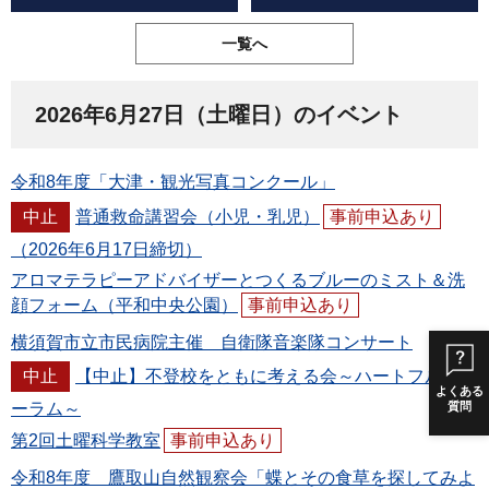
一覧へ
2026年6月27日（土曜日）のイベント
令和8年度「大津・観光写真コンクール」
中止
普通救命講習会（小児・乳児）
事前申込あり
（2026年6月17日締切）
アロマテラピーアドバイザーとつくるブルーのミスト＆洗
顔フォーム（平和中央公園）
事前申込あり
横須賀市立市民病院主催 自衛隊音楽隊コンサート
中止
【中止】不登校をともに考える会～ハートフルフォ
よくある
ーラム～
質問
第2回土曜科学教室
事前申込あり
令和8年度 鷹取山自然観察会「蝶とその食草を探してみよ