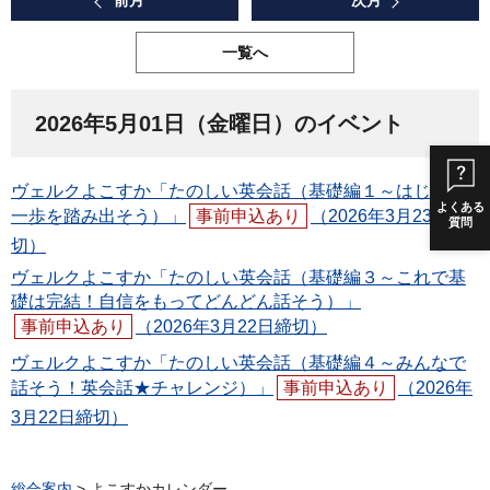
前月
次月
一覧へ
2026年5月01日（金曜日）のイベント
ヴェルクよこすか「たのしい英会話（基礎編１～はじめの
よくある
一歩を踏み出そう）」
事前申込あり
（2026年3月23日締
質問
切）
ヴェルクよこすか「たのしい英会話（基礎編３～これで基
礎は完結！自信をもってどんどん話そう）」
事前申込あり
（2026年3月22日締切）
ヴェルクよこすか「たのしい英会話（基礎編４～みんなで
話そう！英会話★チャレンジ）」
事前申込あり
（2026年
3月22日締切）
総合案内
> よこすかカレンダー