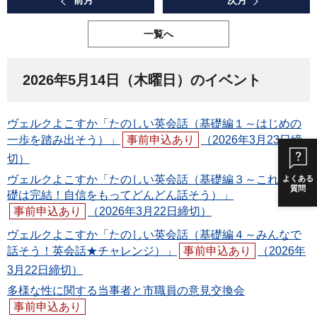
前月
次月
一覧へ
2026年5月14日（木曜日）のイベント
ヴェルクよこすか「たのしい英会話（基礎編１～はじめの
一歩を踏み出そう）」
事前申込あり
（2026年3月23日締
切）
ヴェルクよこすか「たのしい英会話（基礎編３～これで基
よくある
質問
礎は完結！自信をもってどんどん話そう）」
事前申込あり
（2026年3月22日締切）
ヴェルクよこすか「たのしい英会話（基礎編４～みんなで
話そう！英会話★チャレンジ）」
事前申込あり
（2026年
3月22日締切）
多様な性に関する当事者と市職員の意見交換会
事前申込あり