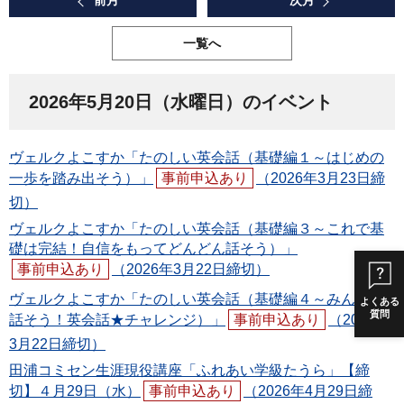
前月
次月
一覧へ
2026年5月20日（水曜日）のイベント
ヴェルクよこすか「たのしい英会話（基礎編１～はじめの
一歩を踏み出そう）」
事前申込あり
（2026年3月23日締
切）
ヴェルクよこすか「たのしい英会話（基礎編３～これで基
礎は完結！自信をもってどんどん話そう）」
事前申込あり
（2026年3月22日締切）
ヴェルクよこすか「たのしい英会話（基礎編４～みんなで
よくある
質問
話そう！英会話★チャレンジ）」
事前申込あり
（2026年
3月22日締切）
田浦コミセン生涯現役講座「ふれあい学級たうら」【締
切】４月29日（水）
事前申込あり
（2026年4月29日締