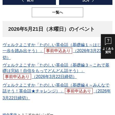
前月
次月
一覧へ
2026年5月21日（木曜日）のイベント
ヴェルクよこすか「たのしい英会話（基礎編１～はじめの
よくある
一歩を踏み出そう）」
事前申込あり
（2026年3月23日締
質問
切）
ヴェルクよこすか「たのしい英会話（基礎編３～これで基
礎は完結！自信をもってどんどん話そう）」
事前申込あり
（2026年3月22日締切）
ヴェルクよこすか「たのしい英会話（基礎編４～みんなで
話そう！英会話★チャレンジ）」
事前申込あり
（2026年
3月22日締切）
総合案内
> よこすかカレンダー