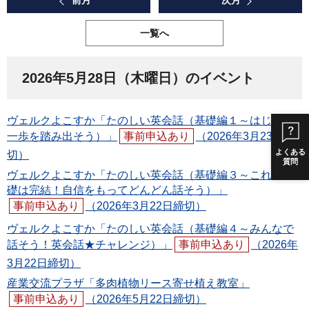
前月
次月
一覧へ
2026年5月28日（木曜日）のイベント
ヴェルクよこすか「たのしい英会話（基礎編１～はじめの
一歩を踏み出そう）」
事前申込あり
（2026年3月23日締
よくある
切）
質問
ヴェルクよこすか「たのしい英会話（基礎編３～これで基
礎は完結！自信をもってどんどん話そう）」
事前申込あり
（2026年3月22日締切）
ヴェルクよこすか「たのしい英会話（基礎編４～みんなで
話そう！英会話★チャレンジ）」
事前申込あり
（2026年
3月22日締切）
産業交流プラザ「多肉植物リース寄せ植え教室」
事前申込あり
（2026年5月22日締切）