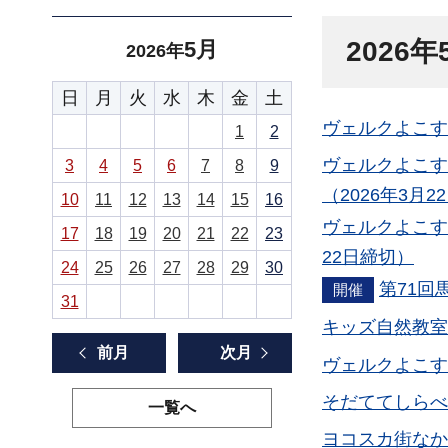
2026
5月
2026年
日
月
火
水
木
金
土
ヴェルクよこす
1
2
ヴェルクよこす
3
4
5
6
7
8
9
（2026年3月2
10
11
12
13
14
15
16
ヴェルクよこす
17
18
19
20
21
22
23
22日締切）
24
25
26
27
28
29
30
第71回
開催
31
キッズ自然教室
前月
次月
ヴェルクよこす
そだててしらべ
一覧へ
ヨコスカ街なか