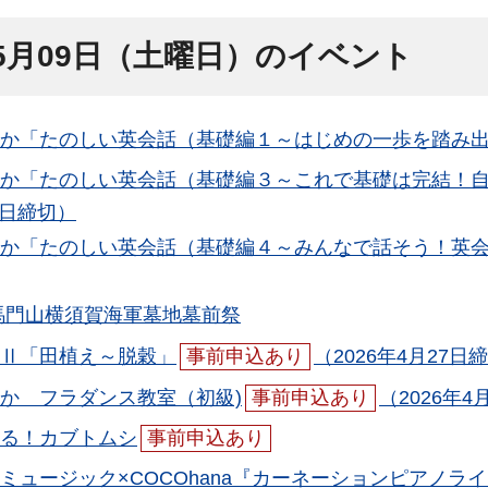
年5月09日（土曜日）のイベント
か「たのしい英会話（基礎編１～はじめの一歩を踏み
か「たのしい英会話（基礎編３～これで基礎は完結！
2日締切）
か「たのしい英会話（基礎編４～みんなで話そう！英
馬門山横須賀海軍墓地墓前祭
Ⅱ「田植え～脱穀」
事前申込あり
（2026年4月27日
か フラダンス教室（初級)
事前申込あり
（2026年4
る！カブトムシ
事前申込あり
ミュージック×COCOhana『カーネーションピアノラ