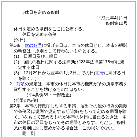
○休日を定める条例
平成元年4月1日
条例第10号
休日を定める条例をここに公布する。
休日を定める条例
(休日)
第1条
次の各号
に掲げる日は、本市の休日とし、本市の機関
の執務は、原則として行わないものとする。
(1)
日曜日及び土曜日
(2)
国民の祝日に関する法律
(昭和23年法律第178号)
に規
定する休日
(3)
12月29日から翌年の1月3日までの日
(
前号
に掲げる日
を除く。)
2
前項
の規定は、本市の休日に本市の機関がその所掌事務を
遂行することを妨げるものではない。
(平4条例39・一部改正)
(期限の特例)
第2条
本市の行政庁に対する申請、届出その他の行為の期限
で条例又は規則で規定する期間
(時をもって定める期間を除
く。)
をもって定めるものが本市の休日に当たるときは、本
市の休日の翌日をもってその期限とみなす。
ただし、条例
又は規則に別に定めがある場合は、この限りでない。
附
則