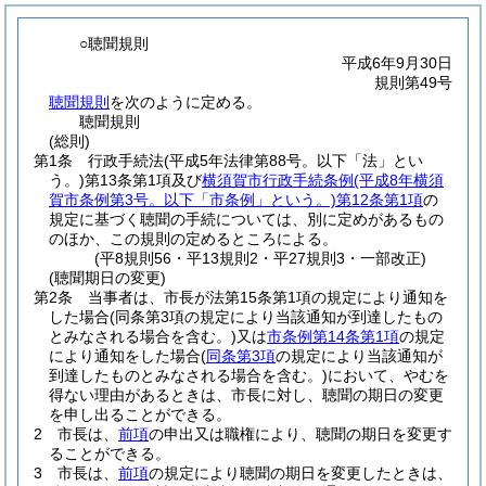
○聴聞規則
平成6年9月30日
規則第49号
聴聞規則
を次のように定める。
聴聞規則
(総則)
第1条
行政手続法
(平成5年法律第88号。以下「法」とい
う。)
第13条第1項及び
横須賀市行政手続条例
(平成8年横須
賀市条例第3号。以下「市条例」という。)
第12条第1項
の
規定に基づく聴聞の手続については、別に定めがあるもの
のほか、この規則の定めるところによる。
(平8規則56・平13規則2・平27規則3・一部改正)
(聴聞期日の変更)
第2条
当事者は、市長が法第15条第1項の規定により通知を
した場合
(同条第3項の規定により当該通知が到達したもの
とみなされる場合を含む。)
又は
市条例第14条第1項
の規定
により通知をした場合
(
同条第3項
の規定により当該通知が
到達したものとみなされる場合を含む。)
において、やむを
得ない理由があるときは、市長に対し、聴聞の期日の変更
を申し出ることができる。
2
市長は、
前項
の申出又は職権により、聴聞の期日を変更す
ることができる。
3
市長は、
前項
の規定により聴聞の期日を変更したときは、