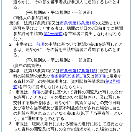
速やかに、その旨を当事者及び参加人に通知するものとす
る。
(平8規則56・平13規則2・一部改正)
(関係人の参加許可)
第3条
法第17条第1項又は
市条例第16条第1項
の規定により
許可を受けようとする者は、聴聞の期日の7日前までに聴聞
参加許可申請書
(
第1号様式
)
を主宰者に提出しなければなら
ない。
2
主宰者は、
前項
の申請に基づいて聴聞の参加を許可したと
きは、速やかに、その旨を当該申請者に通知するものとす
る。
(平8規則56・平13規則2・一部改正)
(資料の閲覧等)
第4条
法第18条第1項又は
市条例第17条第1項
に規定する資
料の閲覧請求者及び
市条例第39条第1項
又は
第3項
に規定す
る資料の写しの交付請求者は、資料閲覧等請求書
(
第2号様
式
)
を市長に提出しなければならない。
2
市長は、
前項
の請求に基づいて資料の閲覧又は写しの交付
を許可したときは、その場において閲覧させ、又は写しを
交付する場合を除き、速やかに、閲覧又は写しの交付日時
及び場所を当事者及び当該不利益処分がされた場合に自己
の利益を害されることとなる参加人
(以下「当事者等」とい
う。)
に通知するものとする。
3
市長は、聴聞の期日における審理の進行に応じて必要とな
った資料の閲覧又は写しの交付の請求があった場合におい