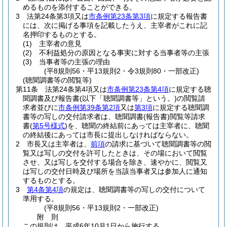
めるものを添付することができる。
3
法第24条第3項又は
市条例第23条第3項
に規定する報告書
には、次に掲げる事項を記載したうえ、主宰者がこれに記
名押印するものとする。
(1)
主宰者の意見
(2)
不利益処分の原因となる事実に対する当事者等の主張
(3)
当事者等の主張の理由
(平8規則56・平13規則2・令3規則80・一部改正)
(聴聞調書等の閲覧等)
第11条
法第24条第4項又は
市条例第23条第4項
に規定する聴
聞調書及び報告書
(以下「聴聞調書等」という。)
の閲覧請
求者並びに
市条例第39条第2項
又は
第3項
に規定する聴聞調
書等の写しの交付請求者は、聴聞調書
(報告書)
閲覧等請求
書
(
第5号様式
)
を、聴聞の終結前にあっては主宰者に、聴聞
の終結後にあっては市長に提出しなければならない。
2
市長又は主宰者は、
前項
の請求に基づいて聴聞調書等の閲
覧又は写しの交付を許可したときは、その場において閲覧
させ、又は写しを交付する場合を除き、速やかに、閲覧又
は写しの交付日時及び場所を当該当事者又は参加人に通知
するものとする。
3
第4条第4項
の規定は、聴聞調書等の写しの交付について
準用する。
(平8規則56・平13規則2・一部改正)
附
則
この規則は、平成6年10月1日から施行する。