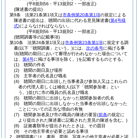
(平8規則56・平13規則2・一部改正)
(陳述書の提出)
第9条
法第21条第1項又は
市条例第20条第1項
の規定による
陳述書の提出は、聴聞の出頭に代わる意見陳述書
(
第4号様
式
)
によらなければならない。
(平8規則56・平13規則2・一部改正)
(聴聞調書等の記載事項)
第10条
法第24条第1項又は
市条例第23条第1項
に規定する調
書
(以下「聴聞調書」という。)
には、
次の各号
に掲げる事
項
(聴聞の期日において審理が行われなかった場合について
は、
第4号
に掲げる事項を除く。)
を記載するものとする。
(1)
聴聞の件名
(2)
聴聞の期日及び場所
(3)
主宰者の氏名及び職名
(4)
聴聞の期日に出頭した当事者及び参加人又はこれらの
者の代理人若しくは補佐人
(以下「聴聞参加者」とい
う。)
並びに市の職員の氏名及び職名
(5)
聴聞の期日に出頭しなかった聴聞参加者の氏名
(6)
聴聞の期日に出頭しなかった当事者が出頭しなかった
ことについての正当な理由の有無
(7)
聴聞参加者及び市の職員の陳述の要旨
(
前条
の規定に
より提出された陳述書に記載された意見の陳述を含む。)
(8)
証拠書類等が提出されたときは、その題目
(9)
その他主宰者が必要と認める事項
2
聴聞調書には、書面、図面、写真その他主宰者が必要と認