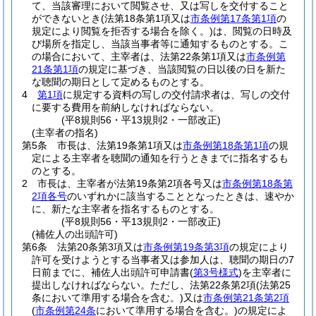
て、当該審理において閲覧させ、又は写しを交付すること
ができないとき
(法第18条第1項又は
市条例第17条第1項
の
規定により閲覧を拒否する場合を除く。)
は、閲覧の日時及
び場所を指定し、当該当事者等に通知するものとする。
こ
の場合において、主宰者は、法第22条第1項又は
市条例第
21条第1項
の規定に基づき、当該閲覧の日以後の日を新た
な聴聞の期日として定めるものとする。
4
第1項
に規定する資料の写しの交付請求者は、写しの交付
に要する費用を前納しなければならない。
(平8規則56・平13規則2・一部改正)
(主宰者の指名)
第5条
市長は、法第19条第1項又は
市条例第18条第1項
の規
定による主宰者を聴聞の通知を行うときまでに指名するも
のとする。
2
市長は、主宰者が法第19条第2項各号又は
市条例第18条第
2項各号
のいずれかに該当することとなったときは、速やか
に、新たな主宰者を指名するものとする。
(平8規則56・平13規則2・一部改正)
(補佐人の出頭許可)
第6条
法第20条第3項又は
市条例第19条第3項
の規定により
許可を受けようとする当事者又は参加人は、聴聞の期日の7
日前までに、補佐人出頭許可申請書
(
第3号様式
)
を主宰者に
提出しなければならない。
ただし、法第22条第2項
(法第25
条において準用する場合を含む。)
又は
市条例第21条第2項
(
市条例第24条
において準用する場合を含む。)
の規定によ