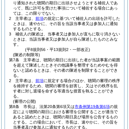
り通知された聴聞の期日に出頭させようとする補佐人であ
って、既に許可を受けた事項について補佐する場合にあっ
ては、この限りでない。
2
主宰者は、
前項
の規定に基づいて補佐人の出頭を許可した
ときは、速やかに、その旨を当該当事者又は参加人に通知
するものとする。
3
補佐人の陳述は、当事者又は参加人が直ちに取り消さない
ときは、当該当事者又は参加人が自ら陳述したものとみな
す。
(平8規則56・平13規則2・一部改正)
(陳述の制限等)
第7条
主宰者は、聴聞の期日に出頭した者が当該事案の範囲
を超えて陳述したときその他議事を整理するためやむを得
ないと認めるときは、その者の陳述を制限することができ
る。
2
主宰者は、
前項
に規定する場合のほか、聴聞の審理の秩序
を維持するため、聴聞の審理を妨害し、又はその秩序を乱
す者に対し退場を命ずる等適当な措置を執ることができ
る。
(審理の公開)
第8条
市長は、法第20条第6項又は
市条例第19条第6項
の規
定により聴聞の期日における審理を公開することが適当で
あると認めたときは、聴聞の期日及び場所を公告するもの
とする。
この場合において、市長は、速やかに、その旨を
当事者及び参加人に通知するものとする。