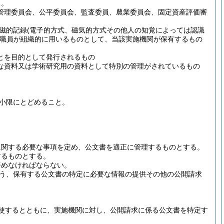
る。
管理委員会、公平委員会、監査委員、農業委員会、固定資産評価審
磁的記録
(電子的方式、磁気的方式その他人の知覚によっては認識
職員が組織的に用いるものとして、当該実施機関が保有するもの
とを目的として発行されるもの
な資料又は学術研究用の資料として特別の管理がされているもの
小限にとどめること。
に関する必要な事項を定め、公文書を適正に管理するものとする。
するものとする。
努めなければならない。
う、保有する公文書の特定に必要な情報の提供その他の公開請求
使するとともに、実施機関に対し、公開請求に係る公文書を特定す