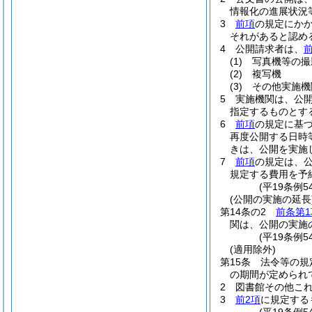
情報化の進展状況
3
前項
の規定にか
それがあると認め
4
公開請求者は、
前
(1)
写真機等の撮
(2)
複写機
(3)
その他実施機
5
実施機関は、公
指定するものとす
6
前項
の規定に基
再度公開する日時
きは、公開を実施
7
前項
の規定は、
規定する費用を予
(平19条例
(公開の実施の延長
第14条の2
前条第1
関は、公開の実施
(平19条例5
(適用除外)
第15条
法令等の規
の期間が定められ
2
図書館その他こ
3
前2項
に規定する