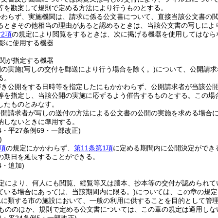
等を勘案して規則で定める方法により行うものとする。
かわらず、実施機関は、請求に係る公文書について、直接当該公文書の
るときその他相当の理由があると認めるときは、当該公文書の写しによ
2項
の規定により閲覧をするときは、次に掲げる機器を使用してはなら
影に使用する機器
関が指定する機器
開の実施
(写しの交付を郵送により行う場合を除く。)
について、公開請求
る。
づき公開をする日時等を指定したにもかかわらず、公開請求者が当該公開
等を指定し、当該公開の実施に応ずるよう催告するものとする。
この場
したものとみなす。
公開請求者が写しの送付の方法による公文書の公開の実施を求める場合
納しないときに準用する。
54・平27条例69・一部改正)
)
項
の規定にかかわらず、
第11条第1項
に定める期間内に公開決定ができ
の期日を延長することができる。
4・追加)
定により、何人にも閲覧、縦覧等又は謄本、抄本等の交付が認められて
ている場合にあっては、当該期間内に限る。)
については、この章の規定
れに類する市の施設において、一般の利用に供することを目的として管
もののほか、規則で定める公文書については、この章の規定は適用しな