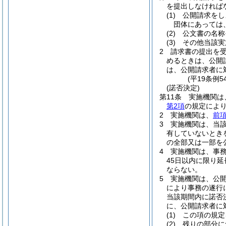
を提出しなければ
(1)
公開請求をし
団体にあっては
(2)
公文書の名称
(3)
その他当該実
2
請求書の提出を
めるときは、公開
は、公開請求者に
(平19条例
(諾否決定)
第11条
実施機関は
第2項
の規定によ
2
実施機関は、
前
3
実施機関は、当
有していないとき
の全部又は一部を
4
実施機関は、事
45日以内に限り
ならない。
5
実施機関は、公
により事務の遂行
当該期間内に諾否
に、公開請求者に
(1)
この項の規定
(2)
残りの部分に