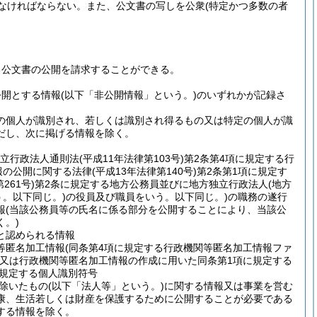
なければならない。
また、公文書の写しを公衆
(特定かつ多数の者
る公文書の公開を請求することができる。
公開とする情報
(以下「非公開情報」という。)
のいずれかが記録さ
の個人が識別され、若しくは識別され得るもの又は特定の個人が識
だし、次に掲げる情報を除く。
独立行政法人通則法
(平成11年法律第103号)
第2条第4項に規定する行
報の公開に関する法律
(平成13年法律第140号)
第2条第1項に規定す
261号)
第2条に規定する地方公務員並びに地方独立行政法人
(地方
う。以下同じ。)
の役員及び職員をいう。以下同じ。)
の職務の遂行
報
(当該公務員等の氏名に係る部分を公開することにより、当該公
。)
と認められる情報
等匿名加工情報
(同条第4項に規定する行政機関等匿名加工情報ファ
又は行政機関等匿名加工情報の作成に用いた同条第1項に規定する
に規定する個人識別符号
除いたもの
(以下「法人等」という。)
に関する情報又は事業を営む
康、生活若しくは財産を保護するために公開することが必要である
する情報を除く。