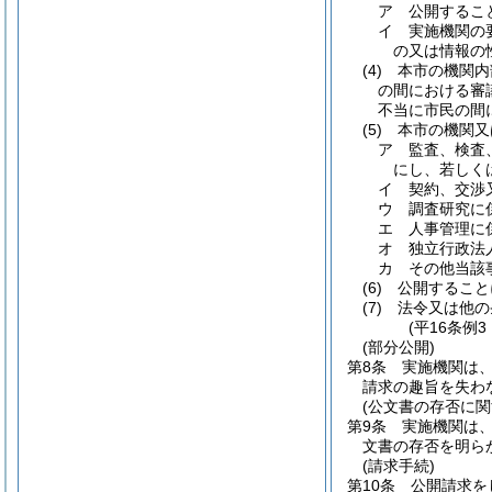
ア
公開するこ
イ
実施機関の
の又は情報の
(4)
本市の機関内
の間における審
不当に市民の間
(5)
本市の機関又
ア
監査、検査
にし、若しく
イ
契約、交渉
ウ
調査研究に
エ
人事管理に
オ
独立行政法
カ
その他当該
(6)
公開すること
(7)
法令又は他の
(平16条例
(部分公開)
第8条
実施機関は
請求の趣旨を失わ
(公文書の存否に関
第9条
実施機関は
文書の存否を明ら
(請求手続)
第10条
公開請求を