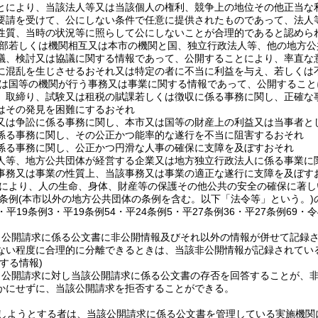
とにより、当該法人等又は当該個人の権利、競争上の地位その他正当な
要請を受けて、公にしない条件で任意に提供されたものであって、法人
性質、当時の状況等に照らして公にしないことが合理的であると認めら
部若しくは機関相互又は本市の機関と国、独立行政法人等、他の地方公
議、検討又は協議に関する情報であって、公開することにより、率直な
に混乱を生じさせるおそれ又は特定の者に不当に利益を与え、若しくは
は国等の機関が行う事務又は事業に関する情報であって、公開すること
、取締り、試験又は租税の賦課若しくは徴収に係る事務に関し、正確な
はその発見を困難にするおそれ
又は争訟に係る事務に関し、本市又は国等の財産上の利益又は当事者と
係る事務に関し、その公正かつ能率的な遂行を不当に阻害するおそれ
係る事務に関し、公正かつ円滑な人事の確保に支障を及ぼすおそれ
人等、地方公共団体が経営する企業又は地方独立行政法人に係る事業に
事務又は事業の性質上、当該事務又は事業の適正な遂行に支障を及ぼす
により、人の生命、身体、財産等の保護その他公共の安全の確保に著し
条例
(本市以外の地方公共団体の条例を含む。以下「法令等」という。)
3・平19条例3・平19条例54・平24条例5・平27条例36・平27条例69・
、公開請求に係る公文書に非公開情報及びそれ以外の情報が併せて記録
ない程度に合理的に分離できるときは、当該非公開情報が記録されてい
する情報)
、公開請求に対し当該公開請求に係る公文書の存否を回答することが、
かにせずに、当該公開請求を拒否することができる。
しようとする者は、当該公開請求に係る公文書を管理している実施機関