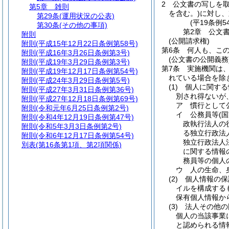
2
公文書の写しを
第5章
雑則
を含む。)
に対し、
第29条
(運用状況の公表)
(平19条例
第30条
(その他の事項)
第2章
公文
附則
(公開請求権)
附則
(平成15年12月22日条例第58号)
第6条
何人も、こ
附則
(平成16年3月26日条例第3号)
(公文書の公開義務
附則
(平成19年3月29日条例第3号)
第7条
実施機関は
附則
(平成19年12月17日条例第54号)
れている場合を除
附則
(平成24年3月29日条例第5号)
(1)
個人に関する
附則
(平成27年3月31日条例第36号)
別され得ないが
附則
(平成27年12月18日条例第69号)
ア
慣行として
附則
(令和元年6月25日条例第2号)
イ
公務員等
(
附則
(令和4年12月19日条例第47号)
政執行法人の
附則
(令和5年3月3日条例第2号)
る独立行政法
附則
(令和6年12月17日条例第54号)
独立行政法人
別表
(第16条第1項、第2項関係)
に関する情報
務員等の個人
ウ
人の生命、
(2)
個人情報の保
イルを構成する
保有個人情報か
(3)
法人その他の
個人の当該事業
と認められる情