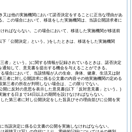
き又は他の実施機関において諾否決定をすることに正当な理由があ
る。
この場合において、移送をした実施機関は、当該公開請求者に
なければならない。
この場合において、移送した実施機関が移送前
(以下「公開決定」という。)
をしたときは、移送をした実施機関
第三者」という。)
に関する情報が記録されているときは、諾否決定
を通知して、意見書を提出する機会を与えることができる。
する場合において、当該情報が人の生命、身体、健康、生活又は財
第三者に対し公開請求に係る公文書の内容その他実施機関の定める
該第三者の所在が判明しない場合は、この限りでない。
公開に反対の意思を表示した意見書
(以下「反対意見書」という。)
実施する日まで14日以上の期間を設けなければならない。
出した第三者に対し公開決定をした旨及びその理由並びに公開を実
に当該決定に係る公文書の公開を実施しなければならない。
ては視聴又は写しの交付により、電磁的記録についてはその種別、