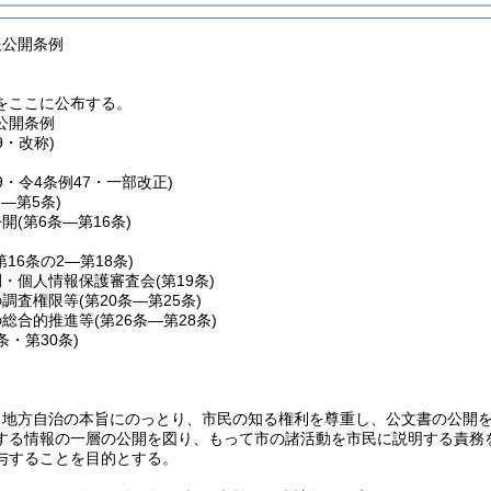
報公開条例
をここに公布する。
公開条例
9・改称)
69・令4条例47・一部改正)
条―第5条)
公開
(第6条―第16条)
第16条の2―第18条)
開・個人情報保護審査会
(第19条)
の調査権限等
(第20条―第25条)
の総合的推進等
(第26条―第28条)
9条・第30条)
、地方自治の本旨にのっとり、市民の知る権利を尊重し、公文書の公開
する情報の一層の公開を図り、もって市の諸活動を市民に説明する責務
与することを目的とする。