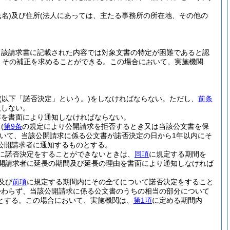
名)
及び住所
(法人にあっては、主たる事務所の所在地、その他の
当該請求書に記載された内容では対象文書の特定が困難であると認
、その補正を求めることができる。
この場合において、実施機関
(以下「諾否決定」という。)
をしなければならない。
ただし、
前条
入しない。
容を書面により通知しなければならない。
き
(
第9条
の規定により公開請求を拒否するとき又は当該公文書を保
いて、当該公開請求に係る公文書が諾否決定の日から1年以内にそ
公開請求者に通知するものとする。
に諾否決定をすることができないときは、
同項
に規定する期間を
開請求者に延長の期間及び延長の理由を書面により通知しなければ
及び
前項
に規定する期間内にその全てについて諾否決定をすること
かわらず、当該公開請求に係る公文書のうちの相当の部分について
とする。
この場合において、実施機関は、
第1項
に定める期間内