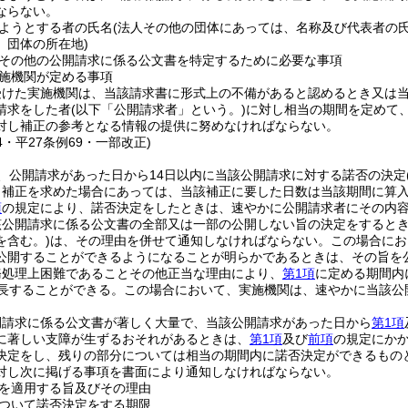
ならない。
ようとする者の氏名
(法人その他の団体にあっては、名称及び代表者の氏
、団体の所在地)
その他の公開請求に係る公文書を特定するために必要な事項
施機関が定める事項
受けた実施機関は、当該請求書に形式上の不備があると認めるとき又は
請求をした者
(以下「公開請求者」という。)
に対し相当の期間を定めて
対し補正の参考となる情報の提供に努めなければならない。
54・平27条例69・一部改正)
、公開請求があった日から14日以内に当該公開請求に対する諾否の決定
り補正を求めた場合にあっては、当該補正に要した日数は当該期間に算
項
の規定により、諾否決定をしたときは、速やかに公開請求者にその内
該公開請求に係る公文書の全部又は一部の公開しない旨の決定をすると
を含む。)
は、その理由を併せて通知しなければならない。
この場合にお
公開することができるようになることが明らかであるときは、その旨を
務処理上困難であることその他正当な理由により、
第1項
に定める期間内
延長することができる。
この場合において、実施機関は、速やかに当該公
開請求に係る公文書が著しく大量で、当該公開請求があった日から
第1項
に著しい支障が生ずるおそれがあるときは、
第1項
及び
前項
の規定にか
決定をし、残りの部分については相当の期間内に諾否決定ができるもの
対し次に掲げる事項を書面により通知しなければならない。
を適用する旨及びその理由
ついて諾否決定をする期限