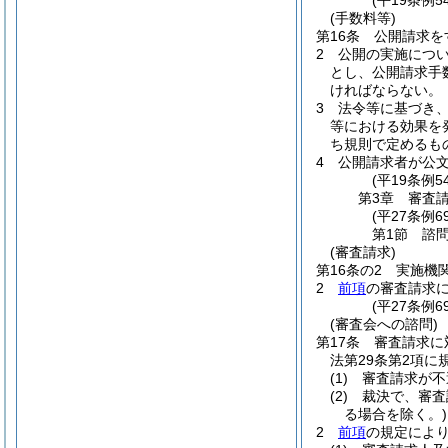
(平19条例
(手数料等)
第16条
公開請求を
2
公開の実施につ
とし、公開請求手
ければならない。
3
法令等に基づき
等における効果を
ち規則で定めるも
4
公開請求者が公
(平19条例
第3章
審査
(平27条例6
第1節
諮
(審査請求)
第16条の2
実施機
2
前項
の審査請求
(平27条例6
(審査会への諮問)
第17条
審査請求に
法第29条第2項
(1)
審査請求が不
(2)
裁決で、審査
る場合を除く。)
2
前項
の規定によ