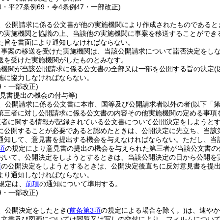
54・平27条例69・令4条例47・一部改正)
、公開請求に係る公文書が他の実施機関により作成されたものであると
の実施機関と協議の上、当該他の実施機関に事案を移送することができ
た旨を書面により通知しなければならない。
り事案の移送を受けた実施機関は、当該公開請求について諾否決定をし
送を受けた実施機関がしたものとみなす。
施機関が当該公開請求に係る公文書の全部又は一部を公開する旨の決定
施に協力しなければならない。
69・一部改正)
意見書提出の機会の付与等)
、公開請求に係る公文書に本市、国等及び公開請求者以外の者
(以下「
第三者に対し公開請求に係る公文書の内容その他実施機関の定める事項
三者に関する情報が記録されている公文書について公開決定をしようと
に公開することが必要であると認めたときは、公開決定に先立ち、当該
通知して、意見書を提出する機会を与えなければならない。
ただし、当
項
の規定により意見書の提出の機会を与えられた第三者が当該公文書の
おいて、公開決定をしようとするときは、当該公開決定の日から公開を
項
の公開決定をしようとするときは、公開決定後直ちに反対意見書を提
より通知しなければならない。
規定は、
前項
の通知について準用する。
69・一部改正)
、公開決定をしたとき
(
前条第3項
の規定による場合を除く。)
は、速やか
、文書及び図画については閲覧又は写しの交付により、フィルムについ