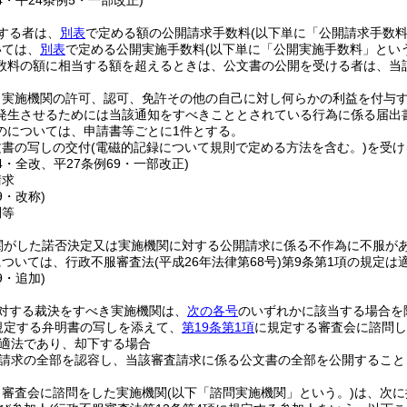
54・平24条例5・一部改正)
する者は、
別表
で定める額の公開請求手数料
(以下単に「公開請求手数料
いては、
別表
で定める公開実施手数料
(以下単に「公開実施手数料」という
数料の額に相当する額を超えるときは、公文書の公開を受ける者は、当
、実施機関の許可、認可、免許その他の自己に対し何らかの利益を付与
発生させるためには当該通知をすべきこととされている行為に係る届出
のについては、申請書等ごとに1件とする。
文書の写しの交付
(電磁的記録について規則で定める方法を含む。)
を受け
54・全改、平27条例69・一部改正)
請求
9・改称)
問等
関がした諾否決定又は実施機関に対する公開請求に係る不作為に不服が
については、行政不服審査法
(平成26年法律第68号)
第9条第1項の規定は
9・追加)
対する裁決をすべき実施機関は、
次の各号
のいずれかに該当する場合を
に規定する弁明書の写しを添えて、
第19条第1項
に規定する審査会に諮問し
適法であり、却下する場合
請求の全部を認容し、当該審査請求に係る公文書の全部を公開すること
り審査会に諮問をした実施機関
(以下「諮問実施機関」という。)
は、次に