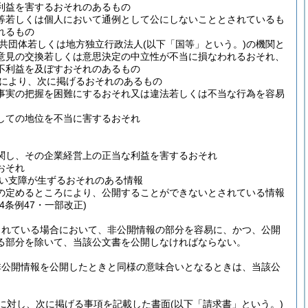
利益を害するおそれのあるもの
等若しくは個人において通例として公にしないこととされているも
れるもの
共団体若しくは地方独立行政法人
(以下「国等」という。)
の機関と
意見の交換若しくは意思決定の中立性が不当に損なわれるおそれ、
不利益を及ぼすおそれのあるもの
により、次に掲げるおそれのあるもの
事実の把握を困難にするおそれ又は違法若しくは不当な行為を容易
しての地位を不当に害するおそれ
関し、その企業経営上の正当な利益を害するおそれ
おそれ
い支障が生ずるおそれのある情報
の定めるところにより、公開することができないとされている情報
令4条例47・一部改正)
されている場合において、非公開情報の部分を容易に、かつ、公開
る部分を除いて、当該公文書を公開しなければならない。
非公開情報を公開したときと同様の意味合いとなるときは、当該公
に対し、次に掲げる事項を記載した書面
(以下「請求書」という。)