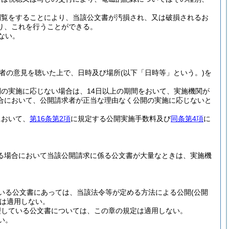
閲覧をすることにより、当該公文書が汚損され、又は破損されるお
り、これを行うことができる。
ない。
者の意見を聴いた上で、日時及び場所
(以下「日時等」という。)
を
の実施に応じない場合は、14日以上の期間をおいて、実施機関が
合において、公開請求者が正当な理由なく公開の実施に応じないと
において、
第16条第2項
に規定する公開実施手数料及び
同条第4項
に
る場合において当該公開請求に係る公文書が大量なときは、実施機
いる公文書にあっては、当該法令等が定める方法による公開
(公開
は適用しない。
理している公文書については、この章の規定は適用しない。
い。