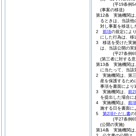
(平19条例
(事案の移送)
第12条
実施機関は
るときは、当該他
対し事案を移送し
2
前項
の規定によ
にした行為は、移
3
移送を受けた実
は、当該公開の実
(平27条例
(第三者に対する
第13条
実施機関は
に当たって、当該
2
実施機関は、第
産を保護するため
事項を書面により
3
実施機関は、
前2
を提出した場合に
4
実施機関は、
前
施する日を書面に
5
第2項ただし書
の
(平27条例
(公開の実施)
第14条
実施機関は
2
公文書の公開は