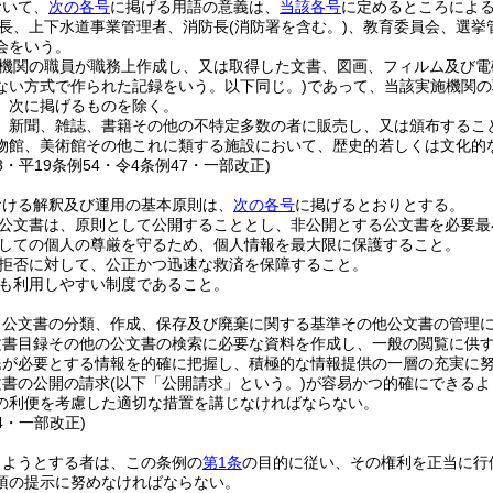
おいて、
次の各号
に掲げる用語の意義は、
当該各号
に定めるところによ
長、上下水道事業管理者、消防長
(消防署を含む。)
、教育委員会、選挙
会をいう。
機関の職員が職務上作成し、又は取得した文書、図画、フィルム及び電
ない方式で作られた記録をいう。以下同じ。)
であって、当該実施機関の
、次に掲げるものを除く。
、新聞、雑誌、書籍その他の不特定多数の者に販売し、又は頒布するこ
物館、美術館その他これに類する施設において、歴史的若しくは文化的
58・平19条例54・令4条例47・一部改正)
おける解釈及び運用の基本原則は、
次の各号
に掲げるとおりとする。
公文書は、原則として公開することとし、非公開とする公文書を必要最
しての個人の尊厳を守るため、個人情報を最大限に保護すること。
拒否に対して、公正かつ迅速な救済を保障すること。
も利用しやすい制度であること。
、公文書の分類、作成、保存及び廃棄に関する基準その他公文書の管理
文書目録その他の公文書の検索に必要な資料を作成し、一般の閲覧に供
民が必要とする情報を的確に把握し、積極的な情報提供の一層の充実に
文書の公開の請求
(以下「公開請求」という。)
が容易かつ的確にできるよ
の利便を考慮した適切な措置を講じなければならない。
54・一部改正)
しようとする者は、この条例の
第1条
の目的に従い、その権利を正当に行
項の提示に努めなければならない。