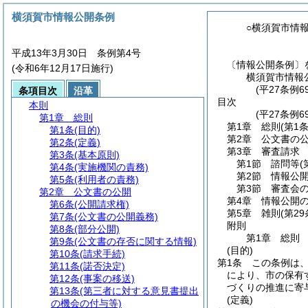
横須賀市情報公開条例
○横須賀市情
平成13年3月30日 条例第4号
〔情報公開条例〕
(令和6年12月17日施行)
横須賀市情報
(平27条例6
条項目次
沿革
目次
本則
(平27条例
第1章
総則
第1章
総則
(第1
第1条
(目的)
第2章
公文書の
第2条
(定義)
第3章
審査請求
第3条
(基本原則)
第1節
諮問等
(
第4条
(実施機関の責務)
第2節
情報公
第5条
(利用者の責務)
第3節
審査会
第2章
公文書の公開
第4章
情報公開
第6条
(公開請求権)
第5章
雑則
(第2
第7条
(公文書の公開義務)
附則
第8条
(部分公開)
第1章
総則
第9条
(公文書の存否に関する情報)
(目的)
第10条
(請求手続)
第1条
この条例は
第11条
(諾否決定)
により、市の保有
第12条
(事案の移送)
づくりの推進に寄
第13条
(第三者に対する意見書提出
(定義)
の機会の付与等)