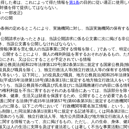
取得した者は、これによって得た情報を
第1条
の目的に従い適正に使用し
対価を得て提供してはならない。
54・一部改正)
書の公開
の条例の定めるところにより、実施機関に対し、当該実施機関の保有す
)
、公開請求があったときは、当該公開請求に係る公文書に次に掲げる非
き、当該公文書を公開しなければならない。
情報
(事業を営む個人の当該事業に関する情報を除く。)
であって、特定
、公開することにより、個人の権利利益を害するおそれがあるもの。
た
公にされ、又は公にすることが予定されている情報
国家公務員法
(昭和22年法律第120号)
第2条第1項に規定する国家公務員
(
役員及び職員を除く。)
、独立行政法人等
(独立行政法人等の保有する情
人等をいう。以下同じ。)
の役員及び職員、地方公務員法
(昭和25年法律第
法
(平成15年法律第118号)
第2条第1項に規定する地方独立行政法人をい
のうち、当該公務員等の職及び氏名並びに当該職務遂行の内容に係る情
の権利利益を不当に害するおそれのある場合にあっては、当該部分を除く
身体、健康、生活又は財産を保護するため、公開することが必要である
護に関する法律
(平成15年法律第57号)
第60条第3項に規定する行政機関
ものに限る。以下この号において「行政機関等匿名加工情報」という。)
ら削除した同法第2条第1項第1号に規定する記述等若しくは同条第2項
団体のうち国、独立行政法人等、地方公共団体及び地方独立行政法人を
に関する情報であって、次に掲げるもの。
ただし、人の生命、身体、健
報又は人の生活に支障を及ぼす違法若しくは著しく不当な事業活動に関