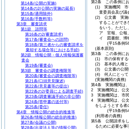
第2条
この条例に
第14条
(公開の実施)
(1)
実施機関 市
第14条の2
(公開の実施の延長)
査委員会及び議
第15条
(適用除外)
(2)
公文書 実施
第16条
(手数料等)
することができ
第3章
審査請求
をいう。
ただし
第1節
諮問等
ア
官報、公報
第16条の2
(審査請求)
イ
図書館、博
第17条
(審査会への諮問)
(平15条例
第18条
(第三者からの審査請求を
(基本原則)
棄却する場合等における手続)
第3条
この条例に
第2節
情報公開・個人情報保護審
(1)
市の保有する
査会
(2)
基本的人権と
第19条
(審査会)
(3)
公文書の公開
第3節
審査会の調査権限等
(4)
何人にとって
第20条
(審査会の調査権限等)
(実施機関の責務)
第21条
(口頭意見陳述)
第4条
実施機関は
第22条
(意見書等の提出)
2
実施機関は、公
第22条の2
(委員による調査手続)
3
実施機関は、市
第23条
(調査審議手続の非公開)
4
実施機関は、公
第24条
(答申書の送付等)
をしようとする者
第25条
(委任)
(平19条例
第4章
情報公開の総合的推進等
(利用者の責務)
第26条
(情報公開の総合的推進)
第5条
公開請求を
第27条
(会議の公開)
るために必要な事
第28条
(出資法人等の情報公開)