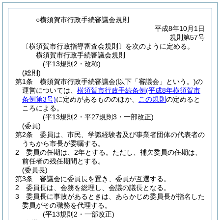
○横須賀市行政手続審議会規則
平成8年10月1日
規則第57号
〔横須賀市行政指導審査会規則〕を次のように定める。
横須賀市行政手続審議会規則
(平13規則2・改称)
(総則)
第1条
横須賀市行政手続審議会
(以下「審議会」という。)
の
運営については、
横須賀市行政手続条例
(平成8年横須賀市
条例第3号)
に定めがあるもののほか、
この規則
の定めると
ころによる。
(平13規則2・平27規則3・一部改正)
(委員)
第2条
委員は、市民、学識経験者及び事業者団体の代表者の
うちから市長が委嘱する。
2
委員の任期は、2年とする。
ただし、補欠委員の任期は、
前任者の残任期間とする。
(委員長)
第3条
審議会に委員長を置き、委員が互選する。
2
委員長は、会務を総理し、会議の議長となる。
3
委員長に事故があるときは、あらかじめ委員長が指名した
委員がその職務を代理する。
(平13規則2・一部改正)