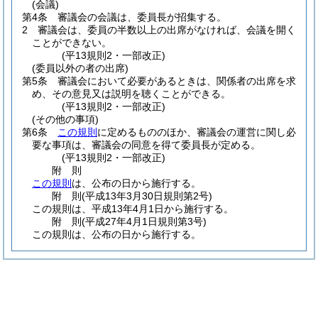
(会議)
第4条
審議会の会議は、委員長が招集する。
2
審議会は、委員の半数以上の出席がなければ、会議を開く
ことができない。
(平13規則2・一部改正)
(委員以外の者の出席)
第5条
審議会において必要があるときは、関係者の出席を求
め、その意見又は説明を聴くことができる。
(平13規則2・一部改正)
(その他の事項)
第6条
この規則
に定めるもののほか、審議会の運営に関し必
要な事項は、審議会の同意を得て委員長が定める。
(平13規則2・一部改正)
附
則
この規則
は、公布の日から施行する。
附
則
(平成13年3月30日
規則第2号)
この規則は、平成13年4月1日から施行する。
附
則
(平成27年4月1日
規則第3号)
この規則は、公布の日から施行する。