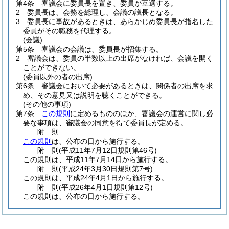
第4条
審議会に委員長を置き、委員が互選する。
2
委員長は、会務を総理し、会議の議長となる。
3
委員長に事故があるときは、あらかじめ委員長が指名した
委員がその職務を代理する。
(会議)
第5条
審議会の会議は、委員長が招集する。
2
審議会は、委員の半数以上の出席がなければ、会議を開く
ことができない。
(委員以外の者の出席)
第6条
審議会において必要があるときは、関係者の出席を求
め、その意見又は説明を聴くことができる。
(その他の事項)
第7条
この規則
に定めるもののほか、審議会の運営に関し必
要な事項は、審議会の同意を得て委員長が定める。
附
則
この規則
は、公布の日から施行する。
附
則
(平成11年7月12日
規則第46号)
この規則は、平成11年7月14日から施行する。
附
則
(平成24年3月30日
規則第7号)
この規則は、平成24年4月1日から施行する。
附
則
(平成26年4月1日
規則第12号)
この規則は、公布の日から施行する。