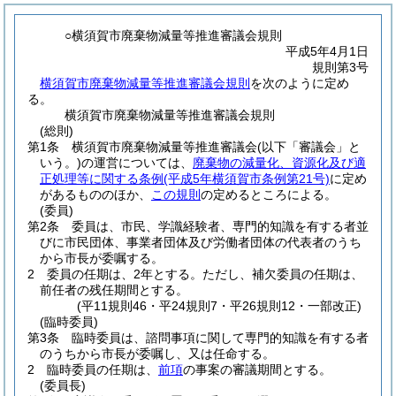
○横須賀市廃棄物減量等推進審議会規則
平成5年4月1日
規則第3号
横須賀市廃棄物減量等推進審議会規則
を次のように定め
る。
横須賀市廃棄物減量等推進審議会規則
(総則)
第1条
横須賀市廃棄物減量等推進審議会
(以下「審議会」と
いう。)
の運営については、
廃棄物の減量化、資源化及び適
正処理等に関する条例
(平成5年横須賀市条例第21号)
に定め
があるもののほか、
この規則
の定めるところによる。
(委員)
第2条
委員は、市民、学識経験者、専門的知識を有する者並
びに市民団体、事業者団体及び労働者団体の代表者のうち
から市長が委嘱する。
2
委員の任期は、2年とする。
ただし、補欠委員の任期は、
前任者の残任期間とする。
(平11規則46・平24規則7・平26規則12・一部改正)
(臨時委員)
第3条
臨時委員は、諮問事項に関して専門的知識を有する者
のうちから市長が委嘱し、又は任命する。
2
臨時委員の任期は、
前項
の事案の審議期間とする。
(委員長)