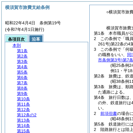
横須賀市旅費支給条例
○横須賀市旅
昭和22年4月4日 条例第19号
横須賀市旅費
(令和7年4月1日施行)
第1条
本市職員が
2
この条例で「職
条項目次
沿革
261号)
第22条の
本則
3
この条例で「何
第1条
の職務をいい、
同
第2条
市条例第3号)
第7
第3条
(昭25条例
第4条
例11・平1
第5条
第2条
旅費は、鉄
第6条
(昭38条例
第7条
第3条
旅費は、順
第8条
た通路による。
第9条
第4条
旅行日数は
第10条
の外、鉄道旅行は
第11条
い。
第12条
2
前項但書
の場合
第12条の2
(昭48条例
第13条
第5条
鉄道旅行に
第14条
2
陸路旅行とは陸
第15条