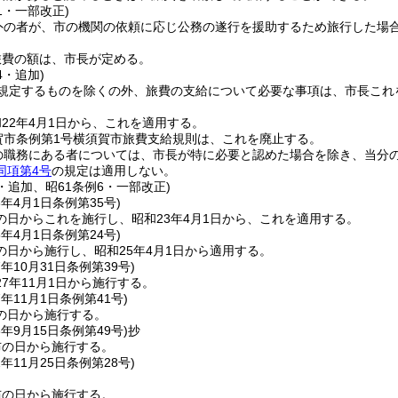
11・一部改正)
外の者が、市の機関の依頼に応じ公務の遂行を援助するため旅行した場
旅費の額は、市長が定める。
4・追加)
規定するものを除くの外、旅費の支給について必要な事項は、市長これ
22年4月1日から、これを適用する。
賀市条例第1号横須賀市旅費支給規則は、これを廃止する。
の職務にある者については、市長が特に必要と認めた場合を除き、当分
同項第4号
の規定は適用しない。
3・追加、昭61条例6・一部改正)
3年4月1日
条例第35号)
の日からこれを施行し、昭和23年4月1日から、これを適用する。
5年4月1日
条例第24号)
の日から施行し、昭和25年4月1日から適用する。
7年10月31日
条例第39号)
7年11月1日から施行する。
7年11月1日
条例第41号)
の日から施行する。
8年9月15日
条例第49号)
抄
布の日から施行する。
2年11月25日
条例第28号)
布の日から施行する。