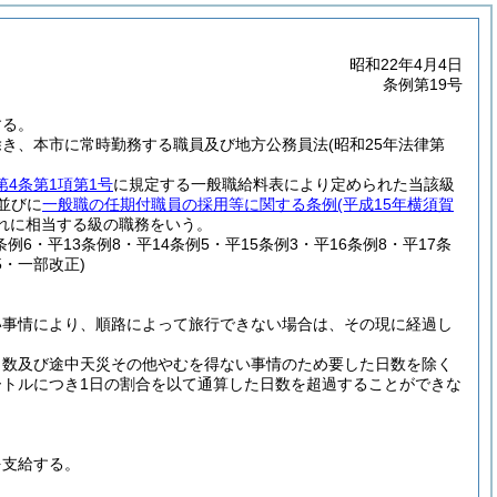
昭和22年4月4日
条例第19号
する。
除き、本市に常時勤務する職員及び地方公務員法
(昭和25年法律第
第4条第1項第1号
に規定する一般職給料表により定められた当該級
並びに
一般職の任期付職員の採用等に関する条例
(平成15年横須賀
れに相当する級の職務をいう。
1条例6・平13条例8・平14条例5・平15条例3・平16条例8・平17条
5・一部改正)
い事情により、順路によって旅行できない場合は、その現に経過し
日数及び途中天災その他やむを得ない事情のため要した日数を除く
メートルにつき1日の割合を以て通算した日数を超過することができな
を支給する。