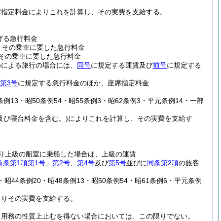
席指定料金によりこれを計算し、その実費を支給する。
げる急行料金
、その乗車に要した急行料金
その乗車に要した急行料金
)
による旅行の場合には、
同号
に規定する運賃及び
前号
に規定する
第3号
に規定する急行料金のほか、座席指定料金
8条例13・昭50条例54・昭55条例3・昭62条例3・平元条例14・一部
及び寝台料金を含む。)
によりこれを計算し、その実費を支給す
り上級の船室に乗船した場合は、上級の運賃
前条第1項第1号
、
第2号
、
第4号
及び
第5号
並びに
同条第2項
の旅客
0・昭44条例20・昭48条例13・昭50条例54・昭61条例6・平元条例
限りその実費を支給する。
、用務の性質上止むを得ない場合においては、この限りでない。