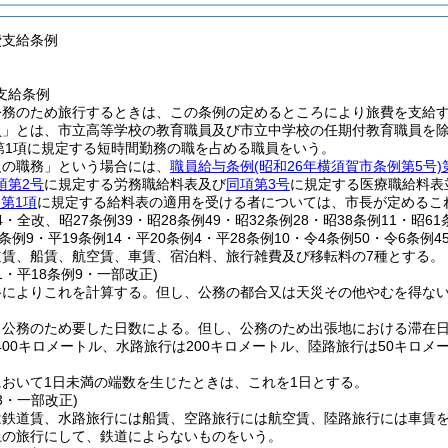
費支給条例
支給条例
公務のため旅行するときは、この条例の定めるところにより旅費を支給
員」とは、市立高等学校の教育職員及び市立中学校の任期付教育職員を
4第1項に規定する短時間勤務の職を占める職員をいう。
級の職務」という場合には、
職員給与条例
(昭和26年横須賀市条例第5号)
項第2号
に規定する労務職給料表及び
同項第3号
に規定する医療職給料表
条第1項
に規定する給料表の適用を受ける者については、市長が定めるこ
24・全改、昭27条例39・昭28条例49・昭32条例28・昭38条例11・昭6
8条例9・平19条例14・平20条例4・平28条例10・令4条例50・令6条例4
道賃、船賃、航空賃、車賃、宿泊料、旅行雑費及び移転料の7種とする。
11・平18条例9・一部改正)
路によりこれを計算する。
但し、公務の都合又は天災その他やむを得な
、公務のため要した日数による。
但し、公務のため出張地における滞在
400キロメートル、水路旅行は200キロメートル、陸路旅行は50キロ
において1日未満の端数を生じたときは、これを1日とする。
13・一部改正)
は鉄道賃、水路旅行には船賃、空路旅行には航空賃、陸路旅行には車賃
上の旅行にして、鉄道によらないものをいう。