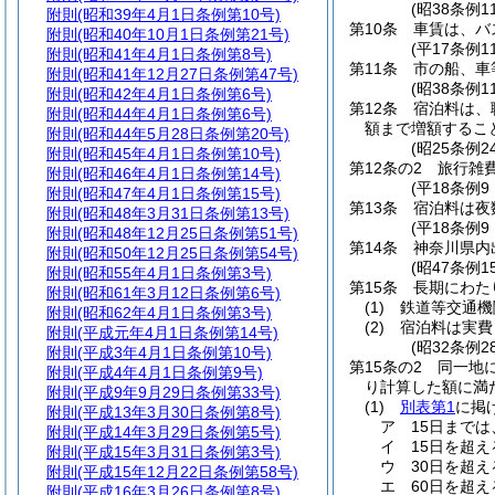
(昭38条例1
附則
(昭和39年4月1日条例第10号)
第10条
車賃は、バ
附則
(昭和40年10月1日条例第21号)
(平17条例1
附則
(昭和41年4月1日条例第8号)
第11条
市の船、車
附則
(昭和41年12月27日条例第47号)
(昭38条例
附則
(昭和42年4月1日条例第6号)
第12条
宿泊料は、
附則
(昭和44年4月1日条例第6号)
額まで増額するこ
附則
(昭和44年5月28日条例第20号)
(昭25条例
附則
(昭和45年4月1日条例第10号)
第12条の2
旅行雑
附則
(昭和46年4月1日条例第14号)
(平18条例9
附則
(昭和47年4月1日条例第15号)
第13条
宿泊料は夜
附則
(昭和48年3月31日条例第13号)
(平18条例
附則
(昭和48年12月25日条例第51号)
第14条
神奈川県内
附則
(昭和50年12月25日条例第54号)
(昭47条例
附則
(昭和55年4月1日条例第3号)
第15条
長期にわた
附則
(昭和61年3月12日条例第6号)
(1)
鉄道等交通機
附則
(昭和62年4月1日条例第3号)
(2)
宿泊料は実費
附則
(平成元年4月1日条例第14号)
(昭32条例
附則
(平成3年4月1日条例第10号)
第15条の2
同一地
附則
(平成4年4月1日条例第9号)
り計算した額に満
附則
(平成9年9月29日条例第33号)
(1)
別表第1
に掲
附則
(平成13年3月30日条例第8号)
ア
15日までは、
附則
(平成14年3月29日条例第5号)
イ
15日を超え
附則
(平成15年3月31日条例第3号)
ウ
30日を超え
附則
(平成15年12月22日条例第58号)
エ
60日を超え
附則
(平成16年3月26日条例第8号)