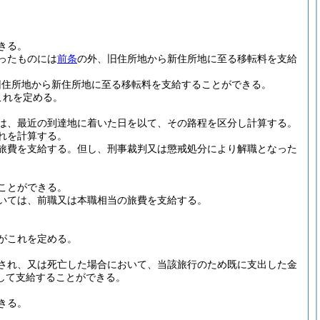
きる。
ったものには
前条
の外、旧住所地から新住所地に至る移転料を支給
旧住所地から新住所地に至る移転料を支給することができる。
これを定める。
は、最近の到達地に着いた日を以て、その路程を区分し計算する。
れを計算する。
旅費を支給する。
但し、刑事裁判又は懲戒処分により解職となった
ことができる。
いては、前職又は本職相当の旅費を支給する。
がこれを定める。
され、又は死亡した場合において、当該旅行のため既に支出した金
して支給することができる。
きる。