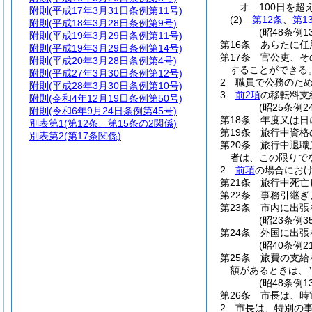
オ
100日を超
附則
(平成17年3月31日条例第11号)
(2)
第12条
、
第1
附則
(平成18年3月28日条例第9号)
(昭48条例
附則
(平成19年3月29日条例第11号)
第16条
あらたに任
附則
(平成19年3月29日条例第14号)
第17条
官公吏、そ
附則
(平成20年3月28日条例第4号)
することができる
附則
(平成27年3月30日条例第12号)
2
職員で公務のた
附則
(平成28年3月30日条例第10号)
3
前2項
の移転料支
附則
(令和4年12月19日条例第50号)
(昭25条例
附則
(令和6年9月24日条例第45号)
第18条
年度又は日
別表第1
(第12条、第15条の2関係)
第19条
旅行中資格
別表第2
(第17条関係)
第20条
旅行中退職
者は、この限りで
2
前項
の場合にお
第21条
旅行中死亡
第22条
事務引継ぎ
第23条
市内に出張
(昭23条例
第24条
外国に出張
(昭40条例2
第25条
旅費の支給
額があるときは、
(昭48条例1
第26条
市長は、時
2
市長は、特別の