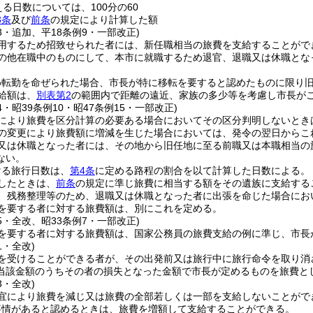
える日数については、100分の60
3条
及び
前条
の規定により計算した額
13・追加、平18条例9・一部改正)
用するため招致せられた者には、新任職相当の旅費を支給することがで
の他在職中のものにして、本市に就職するため退官、退職又は休職とな
。
め転勤を命ぜられた場合、市長が特に移転を要すると認めたものに限り
給額は、
別表第2
の範囲内で距離の遠近、家族の多少等を考慮し市長が
24・昭39条例10・昭47条例15・一部改正)
により旅費を区分計算の必要ある場合においてその区分判明しないとき
の変更により旅費額に増減を生じた場合においては、発令の翌日からこ
又は休職となった者には、その地から旧任地に至る前職又は本職相当の
ない。
ける旅行日数は、
第4条
に定める路程の割合を以て計算した日数による。
したときは、
前条
の規定に準じ旅費に相当する額をその遺族に支給する
、残務整理等のため、退職又は休職となった者に出張を命じた場合にお
を要する者に対する旅費額は、別にこれを定める。
35・全改、昭33条例7・一部改正)
を要する者に対する旅費額は、国家公務員の旅費支給の例に準じ、市長
1・全改)
を受けることができる者が、その出発前又は旅行中に旅行命令を取り消
当該金額のうちその者の損失となった金額で市長が定めるものを旅費と
3・全改)
宜により旅費を減じ又は旅費の全部若しくは一部を支給しないことがで
事情があると認めるときは、旅費を増額して支給することができる。