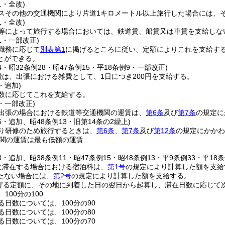
1・全改)
スその他の交通機関により片道1キロメートル以上旅行した場合には、
1・全改)
等によって旅行する場合においては、鉄道賃、船賃又は車賃を支給しな
11・一部改正)
職務に応じて
別表第1
に掲げるところに従い、定額によりこれを支給す
とができる。
24・昭32条例28・昭47条例15・平18条例9・一部改正)
費は、出張における雑費として、1日につき200円を支給する。
・追加)
数に応じてこれを支給する。
9・一部改正)
出張の場合における鉄道等交通機関の運賃は、
第6条
及び
第7条
の規定に
15・追加、昭48条例13・旧第14条の2繰上)
り研修のため旅行するときは、
第6条
、
第7条
及び
第12条
の規定にかかわ
関の運賃は最も低額の運賃
28・追加、昭38条例11・昭47条例15・昭48条例13・平9条例33・平18
に滞在する場合における宿泊料は、
第1号
の規定により計算した額を支給
たない場合には、
第2号
の規定により計算した額を支給する。
げる定額に、その地に到着した日の翌日から起算し、滞在日数に応じて
100分の100
る日数については、100分の90
る日数については、100分の80
る日数については、100分の70