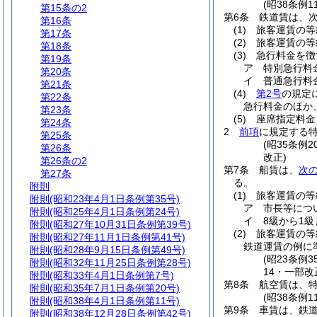
(昭38条例
第15条の2
第6条
鉄道賃は、
第16条
(1)
旅客運賃の等
第17条
(2)
旅客運賃の等
第18条
(3)
急行料金を徴
第19条
ア
特別急行料
第20条
イ
普通急行料
第21条
(4)
第2号
の規定
第22条
急行料金のほか
第23条
(5)
座席指定料金
第24条
2
前項
に規定する
第25条
(昭35条例
第26条
改正)
第26条の2
第7条
船賃は、
次
第27条
る。
附則
(1)
旅客運賃の等
附則
(昭和23年4月1日条例第35号)
ア
市長等につ
附則
(昭和25年4月1日条例第24号)
イ
8級から1
附則
(昭和27年10月31日条例第39号)
(2)
旅客運賃の等
附則
(昭和27年11月1日条例第41号)
鉄道運賃の例に
附則
(昭和28年9月15日条例第49号)
(昭23条例
附則
(昭和32年11月25日条例第28号)
14・一部改
附則
(昭和33年4月1日条例第7号)
第8条
航空賃は、
附則
(昭和35年7月1日条例第20号)
(昭38条例1
附則
(昭和38年4月1日条例第11号)
第9条
車賃は、鉄
附則
(昭和38年12月28日条例第42号)