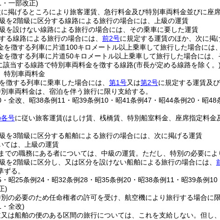
11・一部改正)
次に掲げるところにより旅客運賃、急行料金及び特別車両料金並びに座
級を2階級に区分する線路による旅行の場合には、上級の運賃
級を設けない線路による旅行の場合には、その乗車に要した運賃
する線路による旅行の場合には、
前2号
に規定する運賃のほか、次に掲
金を徴する列車に片道100キロメートル以上乗車して旅行した場合には
金を徴する列車に片道50キロメートル以上乗車して旅行した場合には、
に該当する線路で特別車両料金を徴する線路
(市長が定める線路を除く。
、特別車両料金
を徴する列車に乗車した場合には、
第1号
又は
第2号
に規定する運賃及び
特別車両料金は、宿泊を伴う旅行に限り支給する。
20・全改、昭38条例11・昭39条例10・昭41条例47・昭44条例20・昭4
の各号
に従い旅客運賃
(はしけ賃、桟橋賃、特別船室料金、座席指定料金
級を3階級に区分する船舶による旅行の場合には、次に掲げる運賃
いては、上級の運賃
級までの職務にある者については、中級の運賃。
ただし、特別の必要によ
級を2階級に区分し、又は区分を設けない船舶による旅行の場合には、
準ずる。
35・昭25条例24・昭32条例28・昭35条例20・昭38条例11・昭39条例1
正)
特別の必要のため任命権者の許可を受け、航空機により旅行する場合に
1・全改)
道又は船舶の便のある区間の旅行については、これを支給しない。
但し