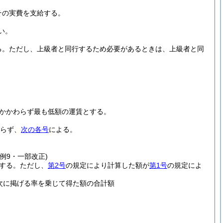
その実費を支給する。
い。
る。
ただし、上級者と同行するため必要があるときは、上級者と同
かかわらず最も低額の運賃とする。
らず、
次の各号
による。
条例9・一部改正)
する。
ただし、
第2号
の規定により計算した額が
第1号
の規定によ
次に掲げる率を乗じて得た額の合計額