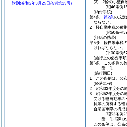
(3)
2輪の小型自動
附則
(令和2年3月25日条例第29号)
(昭46条例
(納付手続)
第4条
第2条
の規定
ならない。
2
軽自動車税の種
(昭50条例
(証紙の携帯)
第5条
軽自動車税
ければならない。
(平30条例
(施行上の必要事項
第6条
この条例の
附
則
(施行期日)
1
この条例は、公布
(経過規程)
2
昭和33年度分の
3
昭和52年度分の
受ける軽自動車の
員等の所有する軽
合衆国軍隊の構成
(昭52条例2
附
則
(昭和3
この条例は、公布