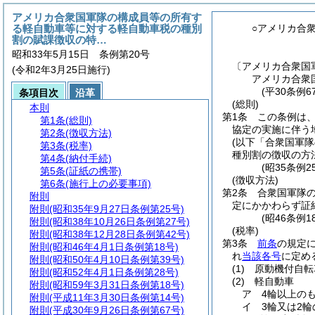
アメリカ合衆国軍隊の構成員等の所有す
る軽自動車等に対する軽自動車税の種別
○アメリカ合
割の賦課徴収の特…
昭和33年5月15日 条例第20号
〔アメリカ合衆国
(令和2年3月25日施行)
アメリカ合衆
(平30条例6
条項目次
沿革
(総則)
本則
第1条
この条例は
第1条
(総則)
協定の実施に伴う
第2条
(徴収方法)
(以下「合衆国軍隊
第3条
(税率)
種別割の徴収の方
第4条
(納付手続)
(昭35条例
第5条
(証紙の携帯)
(徴収方法)
第6条
(施行上の必要事項)
第2条
合衆国軍隊
附則
定にかかわらず証
附則
(昭和35年9月27日条例第25号)
(昭46条例
附則
(昭和38年10月26日条例第27号)
(税率)
附則
(昭和38年12月28日条例第42号)
第3条
前条
の規定
附則
(昭和46年4月1日条例第18号)
れ
当該各号
に定め
附則
(昭和50年4月10日条例第39号)
(1)
原動機付自転
附則
(昭和52年4月1日条例第28号)
(2)
軽自動車
附則
(昭和59年3月31日条例第18号)
ア
4輪以上のも
附則
(平成11年3月30日条例第14号)
イ
3輪又は2輪
附則
(平成30年9月26日条例第67号)