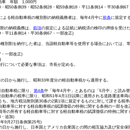
車 年額 1,000円
18・昭50条例39・昭52条例28・昭59条例18・平11条例14・平30条例6
による軽自動車税の種別割の納税義務者は、毎年4月中に
前条
に規定す
別割の納税義務は、
前項
の規定による証紙に納税済の検印の押捺を受け
39・平11条例14・平30条例67・一部改正)
の種別割を納付した者は、当該軽自動車等を使用する場合においては、
67・一部改正)
)
施行について必要な事項は、市長が定める。
の日から施行し、昭和33年度分の軽自動車税から適用する。
軽自動車税に限り、
第4条
中「毎年4月中」とあるのは「5月中」と読み
軽自動車の税率に限り、昭和51年4月1日以降に適用される道路運送車両
うち、地方税法附則第30条の2第1項に規定するものに対して課する税率
自動車等に対する軽自動車税の賦課徴収の特例に関する条例の一部を改
員等の所有する軽自動車等に対する軽自動車税の賦課徴収の特例に関する
8・追加)
5年9月27日
条例第25号)
の日から施行し、日本国とアメリカ合衆国との間の相互協力及び安全保