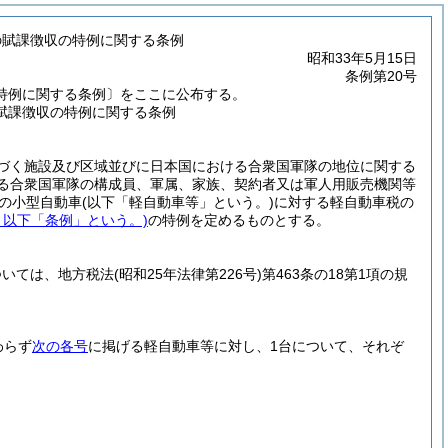
の賦課徴収の特例に関する条例
昭和33年5月15日
条例第20号
特例に関する条例〕をここに公布する。
賦課徴収の特例に関する条例
づく施設及び区域並びに日本国における合衆国軍隊の地位に関する
する合衆国軍隊の構成員、軍属、家族、契約者又は軍人用販売機関等
の小型自動車
(以下「軽自動車等」という。)
に対する軽自動車税の
。以下「条例」という。)
の特例を定めるものとする。
ついては、地方税法
(昭和25年法律第226号)
第463条の18第1項の規
わらず
次の各号
に掲げる軽自動車等に対し、1台について、それぞ