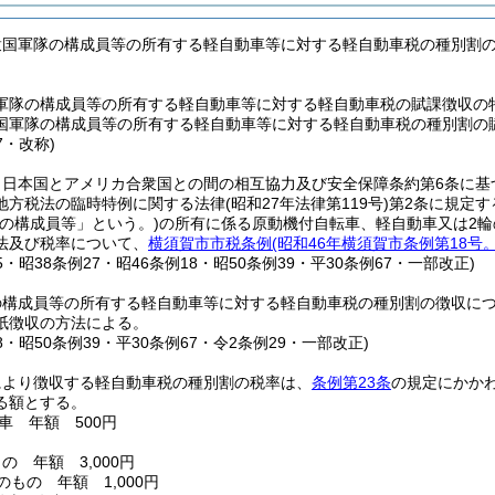
衆国軍隊の構成員等の所有する軽自動車等に対する軽自動車税の種別割
軍隊の構成員等の所有する軽自動車等に対する軽自動車税の賦課徴収の
国軍隊の構成員等の所有する軽自動車等に対する軽自動車税の種別割の
7・改称)
、日本国とアメリカ合衆国との間の相互協力及び安全保障条約第6条に基
地方税法の臨時特例に関する法律
(昭和27年法律第119号)
第2条に規定
の構成員等」という。)
の所有に係る原動機付自転車、軽自動車又は2輪
法及び税率について、
横須賀市市税条例
(昭和46年横須賀市条例第18号
25・昭38条例27・昭46条例18・昭50条例39・平30条例67・一部改正)
の構成員等の所有する軽自動車等に対する軽自動車税の種別割の徴収に
紙徴収の方法による。
18・昭50条例39・平30条例67・令2条例29・一部改正)
により徴収する軽自動車税の種別割の税率は、
条例第23条
の規定にかか
る額とする。
車 年額 500円
の 年額 3,000円
のもの 年額 1,000円