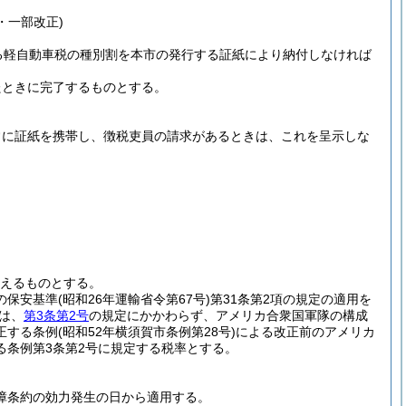
7・一部改正)
る軽自動車税の種別割を本市の発行する証紙により納付しなければ
たときに完了するものとする。
常に証紙を携帯し、徴税吏員の請求があるときは、これを呈示しな
替えるものとする。
の保安基準
(昭和26年運輸省令第67号)
第31条第2項の規定の適用を
は、
第3条第2号
の規定にかかわらず、アメリカ合衆国軍隊の構成
正する条例
(昭和52年横須賀市条例第28号)
による改正前のアメリカ
条例第3条第2号に規定する税率とする。
障条約の効力発生の日から適用する。