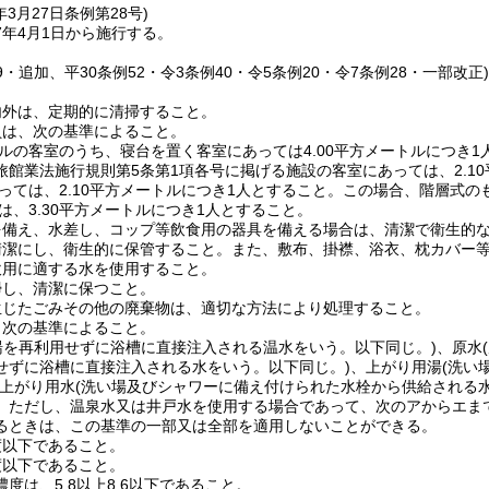
年3月27日
条例第28号)
7年4月1日から施行する。
79・追加、平30条例52・令3条例40・令5条例20・令7条例28・一部改正
内外は、定期的に清掃すること。
員は、次の基準によること。
テルの客室のうち、寝台を置く客室にあっては4.00平方メートルにつき1
旅館業法施行規則第5条第1項各号に掲げる施設の客室にあっては、2.1
にあっては、2.10平方メートルにつき1人とすること。この場合、階層
ては、3.30平方メートルにつき1人とすること。
を備え、水差し、コップ等飲食用の器具を備える場合は、清潔で衛生的
清潔にし、衛生的に保管すること。また、敷布、掛襟、浴衣、枕カバー
飲用に適する水を使用すること。
掃し、清潔に保つこと。
生じたごみその他の廃棄物は、適切な方法により処理すること。
、次の基準によること。
槽の湯を再利用せずに浴槽に直接注入される温水をいう。以下同じ。)、原
せずに浴槽に直接注入される水をいう。以下同じ。)、上がり用湯(洗い
び上がり用水(洗い場及びシャワーに備え付けられた水栓から供給される
。ただし、温泉水又は井戸水を使用する場合であって、次のアからエま
るときは、この基準の一部又は全部を適用しないことができる。
度以下であること。
度以下であること。
度は、5.8以上8.6以下であること。