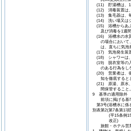
(11) 貯湯槽は
(12) 消毒装置
(13) 集毛器は
(14) 洗い場
(15) 浴槽か
及び消毒を1週
(16) 浴槽水
の場合において
は、直ちに気泡
(17) 気泡発
(18) シャワ
(19) 脱衣室
のある行為をし
(20) 営業者
知を徹底すると
(21) 原湯、
間保管すること
9 基準の適用除外
前項に掲げる基
第3号(浴槽水に係
別表第2
(第7条第1項
(平15条例
改正)
旅館・ホテル営