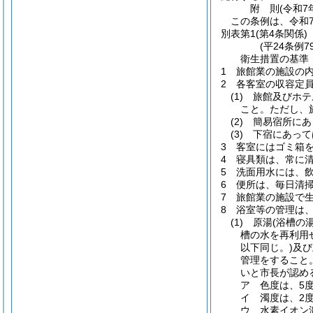
附
則
(令和7
この条例は、令和
別表第1
(第4条関係)
(平24条例
衛生措置の基準
1 旅館業の施設の
2 各客室の収容定
(1) 旅館及びホ
こと。ただし、
(2) 簡易宿所
(3) 下宿にあっ
3 客室にはゴミ箱
4 寝具類は、常に
5 洗面用水には、
6 便所は、毎日清
7 旅館業の施設で
8 浴室等の管理は
(1) 原湯(浴
槽の水を再利用
以下同じ。)及
管理をすること
いと市長が認め
ア 色度は、5
イ 濁度は、2
ウ 水素イオン濃