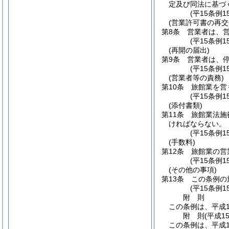
定及び同法に基づ
(平15条例
(営業許可書の再交
第8条
営業者は、
(平15条例
(再開の届出)
第9条
営業者は、
(平15条例
(営業者等の責務)
第10条
旅館業を営
(平15条例
(添付書類)
第11条
旅館業法施
ければならない。
(平15条例
(手数料)
第12条
旅館業の営
(平15条例
(その他の事項)
第13条
この条例の
(平15条例
附
則
この条例は、平成1
附
則
(平成1
この条例は、平成1