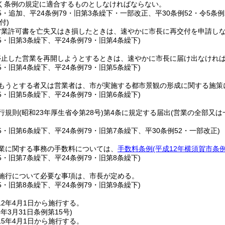
く条例の規定に適合するものとしなければならない。
15・追加、平24条例79・旧第3条繰下・一部改正、平30条例52・令5条例
付)
営業許可書を亡失又はき損したときは、速やかに市長に再交付を申請し
15・旧第3条繰下、平24条例79・旧第4条繰下)
停止した営業を再開しようとするときは、速やかに市長に届け出なけれ
15・旧第4条繰下、平24条例79・旧第5条繰下)
もうとする者又は営業者は、市が実施する都市景観の形成に関する施策
15・旧第5条繰下、平24条例79・旧第6条繰下)
行規則
(昭和23年厚生省令第28号)
第4条に規定する届出
(営業の全部又は
15・旧第6条繰下、平24条例79・旧第7条繰下、平30条例52・一部改正)
業に関する事務の手数料については、
手数料条例
(平成12年横須賀市条例
15・旧第7条繰下、平24条例79・旧第8条繰下)
施行について必要な事項は、市長が定める。
15・旧第8条繰下、平24条例79・旧第9条繰下)
2年4月1日から施行する。
5年3月31日
条例第15号)
5年4月1日から施行する。