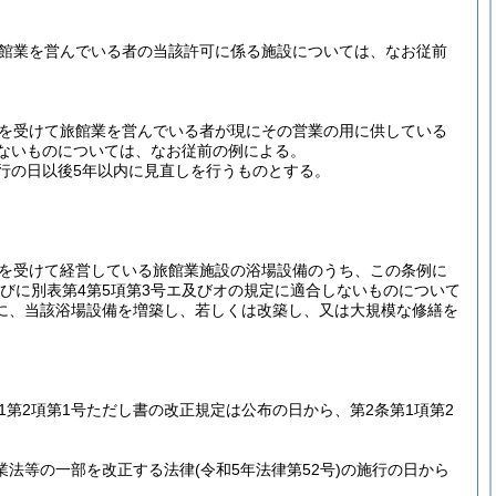
旅館業を営んでいる者の当該許可に係る施設については、なお従前
可を受けて旅館業を営んでいる者が現にその営業の用に供している
ないものについては、なお従前の例による。
行の日以後5年以内に見直しを行うものとする。
可を受けて経営している旅館業施設の浴場設備のうち、この条例に
並びに別表第4第5項第3号エ及びオの規定に適合しないものについて
に、当該浴場設備を増築し、若しくは改築し、又は大規模な修繕を
1第2項第1号ただし書の改正規定は公布の日から、第2条第1項第2
業法等の一部を改正する法律
(令和5年法律第52号)
の施行の日から