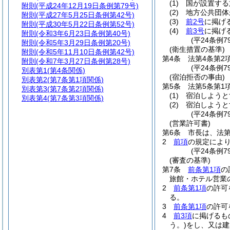
(1)
国が設置する
附則
(平成24年12月19日条例第79号)
(2)
地方公共団体
附則
(平成27年5月25日条例第42号)
(3)
前2号
に掲げ
附則
(平成30年5月22日条例第52号)
(4)
前3号
に掲げ
附則
(令和3年6月23日条例第40号)
(平24条例
附則
(令和5年3月29日条例第20号)
(衛生措置の基準)
附則
(令和5年11月10日条例第42号)
第4条
法第4条第2
附則
(令和7年3月27日条例第28号)
(平24条例7
別表第1
(第4条関係)
(宿泊拒否の事由)
別表第2
(第7条第1項関係)
第5条
法第5条第1
別表第3
(第7条第2項関係)
(1)
宿泊しようと
別表第4
(第7条第3項関係)
(2)
宿泊しようと
(平24条例
(営業許可書)
第6条
市長は、法第
2
前項
の規定によ
(平24条例
(審査の基準)
第7条
前条第1項
の
旅館・ホテル営業
2
前条第1項
の許可
る。
3
前条第1項
の許可
4
前3項
に掲げるも
う。)
をし、又は建