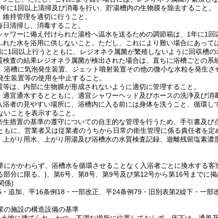
、1年に1回以上清掃及び消毒を行い、貯湯槽内の生物膜を除去すること。
は、維持管理を適切に行うこと。
、毎日清掃し、消毒すること。
又はシャワーに備え付けられた湯栓へ温水を送るための調節箱は、1年に1
らあふれた水を浴用に供しないこと。ただし、これにより難い場合にあって
間に1回以上行うとともに、レジオネラ属菌が繁殖しないように回収槽
の水質検査の結果レジオネラ属菌が検出された場合は、直ちに浴槽ごとの
、浴槽に気泡発生装置、ジェット噴射装置その他の微小な水粒を発生させ
発生装置等の使用を中止すること。
生装置等は、内部に生物膜が形成されないように適切に管理すること。
ーは、適宜通水するとともに、適宜シャワーヘッド及びホースの洗浄及び消
等の入浴者の見やすい場所に、浴槽内に入る前には身体を洗うこと、循環
ないことを表示すること。
は、衛生措置の基準の遵守についての自主的な管理を行うため、手引書及
ともに、営業者又は従業者のうちから日常の衛生管理に係る責任者を定
原水、上がり用水、上がり用湯及び浴槽水の水質検査記録、遊離残留塩素
。
準にかかわらず、浴槽水を循環させることなく入浴者ごとに換水する客
る部分に限る。)、第6号、第8号、第9号及び第12号から第16号までに
関係)
15・追加、平16条例18・一部改正、平24条例79・旧別表第2繰下・一
業の施設の構造設備の基準