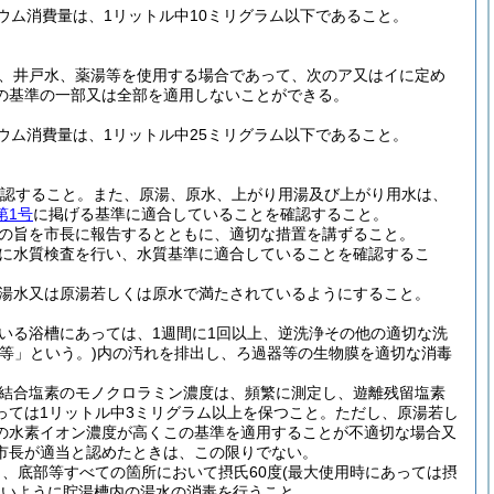
ウム消費量は、1リットル中10ミリグラム以下であること。
水、井戸水、薬湯等を使用する場合であって、次のア又はイに定め
の基準の一部又は全部を適用しないことができる。
ウム消費量は、1リットル中25ミリグラム以下であること。
を確認すること。また、原湯、原水、上がり用湯及び上がり用水は、
第1号
に掲げる基準に適合していることを確認すること。
その旨を市長に報告するとともに、適切な措置を講ずること。
でに水質検査を行い、水質基準に適合していることを確認するこ
な湯水又は原湯若しくは原水で満たされているようにすること。
ている浴槽にあっては、1週間に1回以上、逆洗浄その他の適切な洗
等」という。)内の汚れを排出し、ろ過器等の生物膜を適切な消毒
は結合塩素のモノクロラミン濃度は、頻繁に測定し、遊離残留塩素
っては1リットル中3ミリグラム以上を保つこと。ただし、原湯若し
の水素イオン濃度が高くこの基準を適用することが不適切な場合又
市長が適当と認めたときは、この限りでない。
口、底部等すべての箇所において摂氏60度(最大使用時にあっては摂
ないように貯湯槽内の湯水の消毒を行うこと。