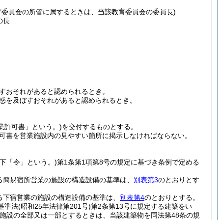
育委員会の所管に属するときは、当該教育委員会の委員長)
の長
すおそれがあると認められるとき。
惑を及ぼすおそれがあると認められるとき。
業許可書」という。)
を交付するものとする。
可書を営業施設内の見やすい箇所に掲示しなければならない。
以下「令」という。)
第1条第1項第8号の規定に基づき条例で定める
る簡易宿所営業の施設の構造設備の基準は、
別表第3
のとおりとす
る下宿営業の施設の構造設備の基準は、
別表第4
のとおりとする。
基準法
(昭和25年法律第201号)
第2条第13号に規定する建築をい
施設の全部又は一部とするときは、当該建築物を同法第48条の規