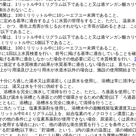
の量は、1リットル中3ミリグラム以下であること又は過マンガン酸カリ
検出されないこと。
属菌は、100ミリリットル中に10シーエフユー未満であること。
、次に定める基準に適合するように水質の管理をすること。ただし、温泉
く、かつ、衛生上危害が生じるおそれがないと市長が認めるときは、こ
度以下であること。
の量は、1リットル中8ミリグラム以下であること又は過マンガン酸カリ
1ミリリットル中に1個以下であること。
属菌は、100ミリリットル中に10シーエフユー未満であること。
、1年に1回以上水質検査を行い、前号に掲げる基準に適合していること
掲げる基準に適合しなかった場合その他必要に応じて水質検査を行い、
前号に規定する水質検査の結果が水質基準に適合しない場合には、直ちに
水、上がり用湯及び上がり用水が水道水以外の場合は、施設の使用開始ま
は、十分にろ過した湯水又は原湯若しくは原水を使用し、浴槽は常に清浄
水栓には、湯又は水を十分に供給すること。
毎日、浴槽水を完全に換水して清掃を行うこと。ただし、ろ過器を使用し
器及び湯水を浴槽とろ過器との間で循環させるための配管(以下「ろ過器
とともに、浴槽は、浴槽水を完全に換水して清掃を行うこと。
消毒に当たっては、塩素系薬剤を使用し、浴槽水中の遊離残留塩素濃度又
1リットル中0.4ミリグラム以上を、結合塩素のモノクロラミン濃度にあ
その他の条件により塩素系薬剤が使用できない場合、原湯若しくは原水
を使用する場合において、他の適切な衛生措置を行うことを条件として
留する貯湯槽(以下単に「貯湯槽」という。)内の湯水の温度は、湯の補給
に保つこと。ただし、これにより難い場合には、レジオネラ属菌が繁殖し