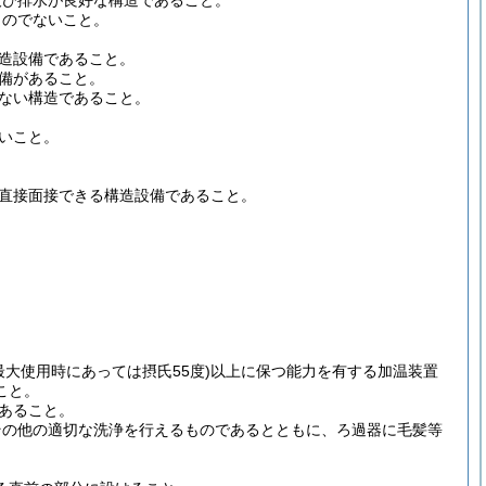
及び排水が良好な構造であること。
ものでないこと。
構造設備であること。
設備があること。
きない構造であること。
ないこと。
に直接面接できる構造設備であること。
最大使用時にあっては摂氏55度)以上に保つ能力を有する加温装置
こと。
であること。
その他の適切な洗浄を行えるものであるとともに、ろ過器に毛髪等