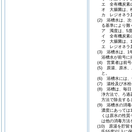
エ 全有機炭素
オ 大腸菌は、
カ レジオネラ
(2) 浴槽水は
る基準により難
ア 濁度は、5
イ 全有機炭素
ウ 大腸菌は、
エ レジオネラ
(3) 浴槽水は
浴槽水が前号に
(4) 営業者は
(5) 原湯、原
と。
(6) 浴槽水に
(7) 湯栓及び
(8) 浴槽は、
浄方法で、ろ過
方法で除去する
(9) 浴槽水の
濃度にあっては
くは原水の性質
は他の消毒方法
(10) 原湯を貯
氏55度)以上