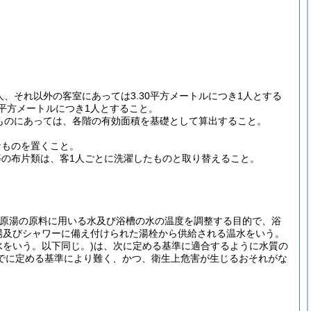
)
人、それ以外の客室にあっては3.30平方メートルにつき1人とする
0平方メートルにつき1人とすること。
式のものにあっては、各階の有効面積を基礎として算出すること。
なものを置くこと。
等の布片類は、客1人ごとに洗濯したものと取り替えること。
水(原湯の原料に用いる水及び浴槽の水の温度を調整する目的で、浴
場及びシャワーに備え付けられた湯栓から供給される温水をいう。
水をいう。以下同じ。)は、次に定める基準に適合するように水質の
でに定める基準により難く、かつ、衛生上危害が生じるおそれがな