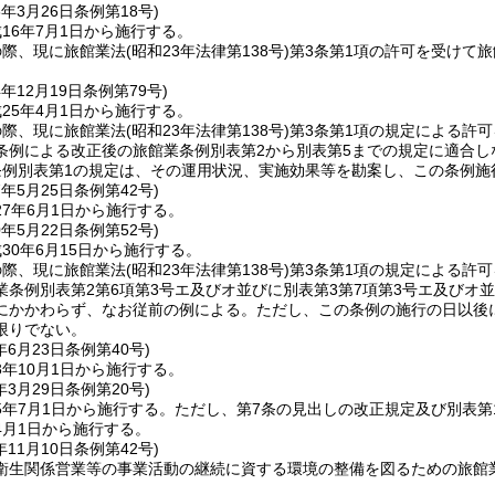
6年3月26日
条例第18号)
16年7月1日から施行する。
の際、現に旅館業法
(昭和23年法律第138号)
第3条第1項の許可を受けて
4年12月19日
条例第79号)
25年4月1日から施行する。
の際、現に旅館業法
(昭和23年法律第138号)
第3条第1項の規定による許
条例による改正後の旅館業条例別表第2から別表第5までの規定に適合し
条例別表第1の規定は、その運用状況、実施効果等を勘案し、この条例施
7年5月25日
条例第42号)
7年6月1日から施行する。
0年5月22日
条例第52号)
30年6月15日から施行する。
の際、現に旅館業法
(昭和23年法律第138号)
第3条第1項の規定による許
業条例別表第2第6項第3号エ及びオ並びに別表第3第7項第3号エ及びオ
にかかわらず、なお従前の例による。
ただし、この条例の施行の日以後
限りでない。
年6月23日
条例第40号)
年10月1日から施行する。
年3月29日
条例第20号)
5年7月1日から施行する。
ただし、第7条の見出しの改正規定及び別表第
4月1日から施行する。
年11月10日
条例第42号)
衛生関係営業等の事業活動の継続に資する環境の整備を図るための旅館