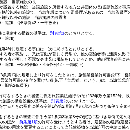
施設 当該施設の長
が設置する施設 当該施設を所管する地方公共団体の長
(当該施設が教
る施設以外の施設で、当該施設について監督庁があるもの 当該監督庁
る施設以外の施設 当該施設の設置者
79・追加、令5条例42・一部改正)
項に規定する措置の基準は、
別表第1
のとおりとする。
9・追加)
項第4号に規定する事由は、次に掲げるとおりとする。
する者が泥酔し、又は言動が著しく異常で、他の宿泊者等に迷惑を及ぼ
する者が著しく不潔な身体又は服装をしているため、他の宿泊者等に迷
79・追加、平30条例52・令5条例42・一部改正)
3条第1項の規定により許可をしたときは、旅館業営業許可書
(以下「営
り営業許可書の交付を受けた者
(以下「営業者」という。)
は、当該営業許
79・旧第2条繰下)
許可をするときの審査に係る旅館業法施行令
(昭和32年政令第152号。
の施設の構造設備の基準は、
別表第2
のとおりとする。
をするときの審査に係る令第1条第2項第7号の規定に基づき条例で定め
をするときの審査に係る令第1条第3項第5号の規定に基づき条例で定め
ののほか、
前条第1項
の許可を受けようとする者は、建築物の建築
(建築
築物の用途を変更することによって当該建築物を当該許可の申請に係る