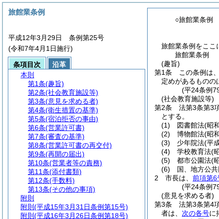
旅館業条例
○旅館業条例
平成12年3月29日 条例第25号
旅館業条例をここ
(令和7年4月1日施行)
旅館業条例
(趣旨)
条項目次
沿革
第1条
この条例は
本則
定めがあるものの
第1条
(趣旨)
(平24条例7
第2条
(社会教育施設等)
(社会教育施設等)
第3条
(意見を求める者)
第2条
法第3条第3
第4条
(衛生措置の基準)
とする。
第5条
(宿泊拒否の事由)
(1)
図書館法
(昭
第6条
(営業許可書)
(2)
博物館法
(昭
第7条
(審査の基準)
(3)
少年院法
(平
第8条
(営業許可書の再交付)
(4)
学校教育法
(
第9条
(再開の届出)
(5)
都市公園法
(
第10条
(営業者等の責務)
(6)
国、地方公共
第11条
(添付書類)
2
市長は、
前項第6
第12条
(手数料)
(平24条例
第13条
(その他の事項)
(意見を求める者)
附則
第3条
法第3条第4
附則
(平成15年3月31日条例第15号)
者は、
次の各号
に
附則
(平成16年3月26日条例第18号)