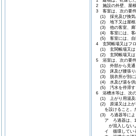
1 建物は、乾燥し
2 施設の外壁、屋
3 客室は、次の要
(1) 採光及び
(2) 地下又は
(3) 他の客室
(4) 客室には
(5) 客室には
4 玄関帳場又はフ
(1) 玄関帳場
(2) 玄関帳場
5 浴室は、次の要
(1) 外部から見
(2) 床及び腰
(3) 脱衣所が別
(4) 水及び湯を
(5) 汚水を停
6 浴槽水等は、次
(1) 上がり用
(2) 原湯又は上
を設けること。
(3) ろ過器等
ア ろ過器は、
が混入しない
イ 循環してい