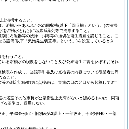
回以上清掃すること。
は、浴槽からあふれた水の回収槽(以下「回収槽」という。)の清掃
の水を浴槽水とは別に塩素系薬剤等で消毒すること。
系統別にろ過器等の洗浄、消毒等の適切な衛生措置を講じること。こ
る設備(以下「気泡発生装置等」という。)を設置しているとき
毒を行うこと。
している浴槽水の誤飲をしないこと及び公衆衛生に害を及ぼすおそれ
び点検表を作成し、当該手引書及び点検表の内容について従業者に周
めること。
濃度等の測定記録並びに点検表は、実施の日の翌日から起算して3年
室の浴室その他市長が公衆衛生上支障がないと認めるものは、同項
掲げる基準は、適用しない。
部改正、平30条例52・旧別表第3繰上・一部改正、令3条例40・一部