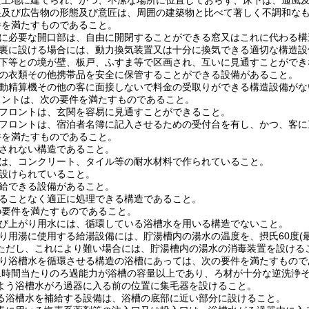
た土地に建てられ、かつ、不潔な場所に位置しておらず、床下は、通風
根及び広告物の形態及び意匠は、周囲の建築物と比べて著しく不調和な
件を満たすものであること。
換気に必要な開口部は、自由に開閉することができる窓又はこれに代わる
屋根裏に設ける場合には、動力換気装置又は十分に換気できる適切な構造
、廊下等との境が壁、板戸、ふすま等で区画され、互いに見通すことがで
、客の衣類その他携帯品を安全に保管することができる設備があること。
、自動精算機その他の客に面接しないで料金の受取りができる構造設備が
ロントは、次の要件を満たすものであること。
又はフロントは、玄関を容易に見通すことができること。
又はフロントは、宿泊者名簿に記入させるための受付台を有し、かつ、客
件を満たすものであること。
通されない構造であること。
張りは、コンクリート、タイル等の耐水材料で作られていること。
に設けられていること。
供給できる設備があること。
滞することなく適正に処理できる構造であること。
の要件を満たすものであること。
湯及び上がり用水には、循環している浴槽水を用いる構造でないこと。
がり用湯に使用する給湯設備には、貯湯槽内の湯水の温度を、摂氏60度(
ただし、これにより難い場合には、貯湯槽内の湯水の消毒装置を設ける
により浴槽水を循環させる構造の浴槽にあっては、次の要件を満たすもの
1時間当たりのろ過能力が浴槽の容量以上であり、ろ材が十分な逆洗浄
よう浴槽水がろ過器に入る前の位置に集毛器を設けること。
る浴槽水を補給する設備は、浴槽の底部に近い部分に設けること。