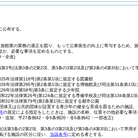
に公布する。
、旅館業の業務の適正を図り、もって公衆衛生の向上に寄与するため、
ほか、必要な事項を定めるものとする。
9・全改)
項第3号
(法第3条の2第2項、第3条の3第2項及び第3条の4第3項において
和25年法律第118号)
第2条第1項に規定する図書館
和26年法律第285号)
第2条第1項に規定する博物館及び同法第31条第1
成26年法律第58号)
第3条に規定する少年院
昭和22年法律第26号)
第124条に規定する専修学校及び同法第134条第1
昭和31年法律第79号)
第2条第1項に規定する都市公園
団体又は公共的団体が設置する青少年の健全な育成を図るための施設、
号
の規定による指定をしたときは、施設の名称、位置その他必要な事項
79・追加、平27条例42・令5条例20・令5条例42・一部改正)
項
(法第3条の2第2項、第3条の3第2項及び第3条の4第3項において準用
掲げる施設の区分に従い、
当該各号
に定める者とする。