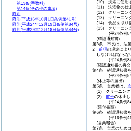
(10)
洗濯に使用
第13条
(手数料)
(11)
洗濯物の仕
第14条
(その他の事項)
(12)
クリーニン
附則
(13)
クリーニン
附則
(平成16年10月1日条例第41号)
(14)
食品を取り
附則
(平成24年12月19日条例第84号)
(15)
クリーニン
附則
(平成29年12月18日条例第44号)
(平24条例8
(確認通知書)
第3条
市長は、法
2
前項
の規定によ
しなければならな
(平24条例
(確認通知書の再交
第4条
確認通知書
(平24条例
(休止等の届出)
第5条
営業者は、
(1)
クリーニング
(2)
前号
の休止し
(平24条例
(添付書類)
第6条
確認通知書
(平16条例
(営業報告)
第7条
営業のため