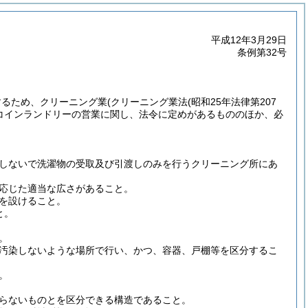
平成12年3月29日
条例第32号
するため、クリーニング業
(クリーニング業法
(昭和25年法律第207
コインランドリーの営業に関し、法令に定めがあるもののほか、必
しないで洗濯物の受取及び引渡しのみを行うクリーニング所にあ
応じた適当な広さがあること。
を設けること。
と。
。
汚染しないような場所で行い、かつ、容器、戸棚等を区分するこ
。
らないものとを区分できる構造であること。