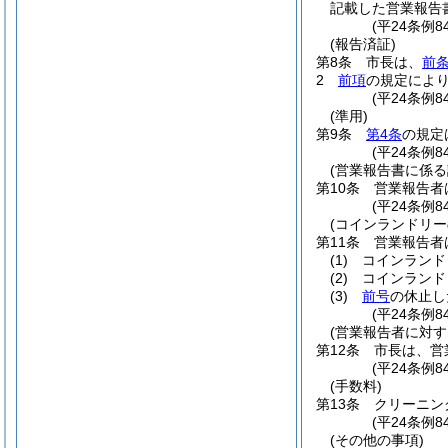
記載した営業報告
(平24条例
(報告済証)
第8条
市長は、
前
2
前項
の規定によ
(平24条例
(準用)
第9条
第4条
の規定
(平24条例
(営業報告書に係る
第10条
営業報告者
(平24条例
(コインランドリー
第11条
営業報告者
(1)
コインランド
(2)
コインランド
(3)
前号
の休止し
(平24条例
(営業報告者に対す
第12条
市長は、営
(平24条例8
(手数料)
第13条
クリーニン
(平24条例8
(その他の事項)