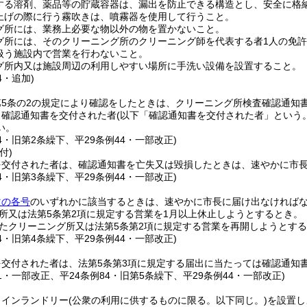
する溶剤、薬品等の貯蔵容器は、漏出を防止できる構造とし、安全に格
上げの際に行う霧吹きは、噴霧器を使用して行うこと。
グ所には、業務上必要な物以外の物を置かないこと。
グ所には、そのクリーニング所のクリーニング師を代表する者1人の免
扱う施設内で営業を行わないこと。
グ所内又は施設周辺の利用しやすい場所に手洗い設備を設置すること。
4・追加)
第5条の2の規定により確認をしたときは、クリーニング所検査確認通知
り確認通知書を交付された者
(以下「確認通知書を交付された者」という。
い。
84・旧第2条繰下、平29条例44・一部改正)
付)
を交付された者は、確認通知書を亡失又は毀損したときは、速やかに市
84・旧第3条繰下、平29条例44・一部改正)
次の各号
のいずれかに該当するときは、速やかに市長に届け出なければ
所又は法第5条第2項に規定する営業を1月以上休止しようとするとき。
たクリーニング所又は法第5条第2項に規定する営業を再開しようとす
84・旧第4条繰下、平29条例44・一部改正)
を交付された者は、法第5条第3項に規定する届出に当たっては確認通知
41・一部改正、平24条例84・旧第5条繰下、平29条例44・一部改正)
コインランドリー
(公衆の利用に供するものに限る。以下同じ。)
を設置し