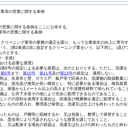
グ業等の営業に関する条例
の営業に関する条例をここに公布する。
業等の営業に関する条例
、クリーニング業等の業務の適正を図り、もって公衆衛生の向上に寄与
いう。)
第2条第1項に規定するクリーニング業をいう。以下同じ。)
及び
ものとする。
4・全改)
おける必要な措置)
項第6号の規定による必要な措置は、次のとおりとする。
ただし、洗濯を
ら
第5号
まで、
第10号
、
第11号
及び
第13号
の規定は、適用しない。
所は、住居等と壁、ガラス戸、板戸等で区画され、洗濯物の取扱数量に
所は、採光及び換気が良い構造とし、特に必要がある場合は、換気装置
は、床面から1メートル以上の高さまで不浸透性材料で張られているこ
備は、公共下水道その他により完全に処理できるものであること。
ニングの溶剤を使用する場合は、排液及び廃棄物を適正に処理すること
ないものの受入れ、整理及び保管は、洗濯又は仕上げを終わったものを
ったものは、戸棚等に収納するか、又は包装し、整理して保管すること
み、昆虫等により汚染されないような措置を講じておくこと。
し、又は配達する場合の容器は、洗濯又は仕上げの終わったものと終わ