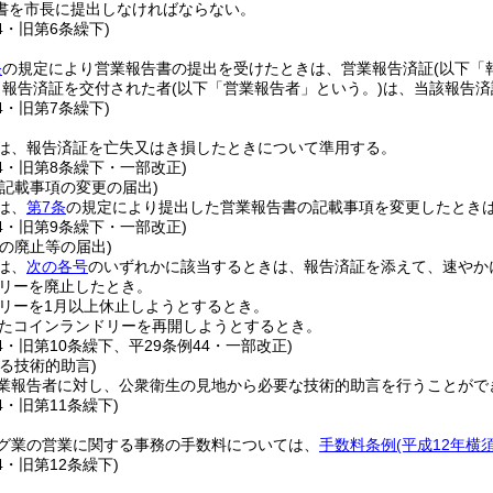
書を市長に提出しなければならない。
84・旧第6条繰下)
条
の規定により営業報告書の提出を受けたときは、営業報告済証
(以下「
り報告済証を交付された者
(以下「営業報告者」という。)
は、当該報告済
84・旧第7条繰下)
は、報告済証を亡失又はき損したときについて準用する。
84・旧第8条繰下・一部改正)
記載事項の変更の届出)
は、
第7条
の規定により提出した営業報告書の記載事項を変更したとき
84・旧第9条繰下・一部改正)
の廃止等の届出)
は、
次の各号
のいずれかに該当するときは、報告済証を添えて、速やか
リーを廃止したとき。
リーを1月以上休止しようとするとき。
たコインランドリーを再開しようとするとき。
84・旧第10条繰下、平29条例44・一部改正)
る技術的助言)
業報告者に対し、公衆衛生の見地から必要な技術的助言を行うことがで
4・旧第11条繰下)
グ業の営業に関する事務の手数料については、
手数料条例
(平成12年横
4・旧第12条繰下)