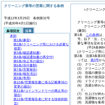
クリーニング業等の営業に関する条例
○クリーニン
平成12年3月29日 条例第32号
クリーニング業等
(平成30年4月1日施行)
クリーニング
(趣旨)
条項目次
沿革
第1条
この条例
は
本則
号。以下「法」と
第1条
(趣旨)
要な事項を定める
第2条
(クリーニング所における必要な
(平24条例8
措置)
(クリーニング所に
第3条
(確認通知書)
第2条
法第3条第3
第4条
(確認通知書の再交付)
っては、
第3号
か
第5条
(休止等の届出)
(1)
クリーニング
第6条
(添付書類)
(2)
クリーニング
第7条
(営業報告)
(3)
洗場の腰張り
第8条
(報告済証)
(4)
排水の放流設
第9条
(準用)
(5)
ドライクリー
第10条
(営業報告書に係る記載事項の
(6)
洗濯が終わら
変更の届出)
と。
第11条
(コインランドリーの廃止等の
(7)
仕上げが終わ
届出)
(8)
洗濯物をねず
第12条
(営業報告者に対する技術的助
(9)
洗濯物を集荷
言)