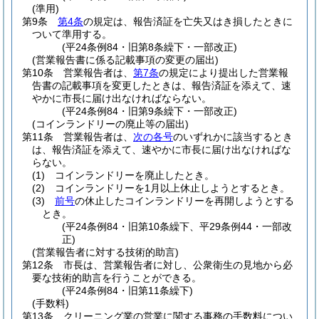
(準用)
第9条
第4条
の規定は、報告済証を亡失又はき損したときに
ついて準用する。
(平24条例84・旧第8条繰下・一部改正)
(営業報告書に係る記載事項の変更の届出)
第10条
営業報告者は、
第7条
の規定により提出した営業報
告書の記載事項を変更したときは、報告済証を添えて、速
やかに市長に届け出なければならない。
(平24条例84・旧第9条繰下・一部改正)
(コインランドリーの廃止等の届出)
第11条
営業報告者は、
次の各号
のいずれかに該当するとき
は、報告済証を添えて、速やかに市長に届け出なければな
らない。
(1)
コインランドリーを廃止したとき。
(2)
コインランドリーを1月以上休止しようとするとき。
(3)
前号
の休止したコインランドリーを再開しようとする
とき。
(平24条例84・旧第10条繰下、平29条例44・一部改
正)
(営業報告者に対する技術的助言)
第12条
市長は、営業報告者に対し、公衆衛生の見地から必
要な技術的助言を行うことができる。
(平24条例84・旧第11条繰下)
(手数料)
第13条
クリーニング業の営業に関する事務の手数料につい