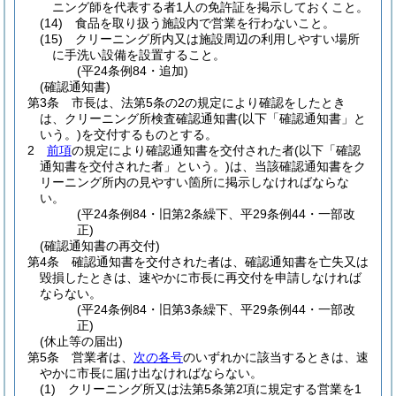
ニング師を代表する者1人の免許証を掲示しておくこと。
(14)
食品を取り扱う施設内で営業を行わないこと。
(15)
クリーニング所内又は施設周辺の利用しやすい場所
に手洗い設備を設置すること。
(平24条例84・追加)
(確認通知書)
第3条
市長は、法第5条の2の規定により確認をしたとき
は、クリーニング所検査確認通知書
(以下「確認通知書」と
いう。)
を交付するものとする。
2
前項
の規定により確認通知書を交付された者
(以下「確認
通知書を交付された者」という。)
は、当該確認通知書をク
リーニング所内の見やすい箇所に掲示しなければならな
い。
(平24条例84・旧第2条繰下、平29条例44・一部改
正)
(確認通知書の再交付)
第4条
確認通知書を交付された者は、確認通知書を亡失又は
毀損したときは、速やかに市長に再交付を申請しなければ
ならない。
(平24条例84・旧第3条繰下、平29条例44・一部改
正)
(休止等の届出)
第5条
営業者は、
次の各号
のいずれかに該当するときは、速
やかに市長に届け出なければならない。
(1)
クリーニング所又は法第5条第2項に規定する営業を1