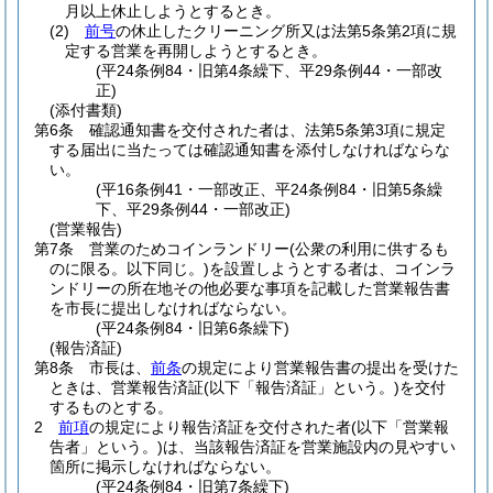
月以上休止しようとするとき。
(2)
前号
の休止したクリーニング所又は法第5条第2項に規
定する営業を再開しようとするとき。
(平24条例84・旧第4条繰下、平29条例44・一部改
正)
(添付書類)
第6条
確認通知書を交付された者は、法第5条第3項に規定
する届出に当たっては確認通知書を添付しなければならな
い。
(平16条例41・一部改正、平24条例84・旧第5条繰
下、平29条例44・一部改正)
(営業報告)
第7条
営業のためコインランドリー
(公衆の利用に供するも
のに限る。以下同じ。)
を設置しようとする者は、コインラ
ンドリーの所在地その他必要な事項を記載した営業報告書
を市長に提出しなければならない。
(平24条例84・旧第6条繰下)
(報告済証)
第8条
市長は、
前条
の規定により営業報告書の提出を受けた
ときは、営業報告済証
(以下「報告済証」という。)
を交付
するものとする。
2
前項
の規定により報告済証を交付された者
(以下「営業報
告者」という。)
は、当該報告済証を営業施設内の見やすい
箇所に掲示しなければならない。
(平24条例84・旧第7条繰下)