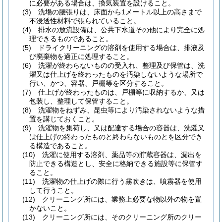
に必要がある場合は、換気装置を設けること。
(3)
洗場の腰張りは、床面から1メートル以上の高さまで
不浸透性材料で張られていること。
(4)
排水の放流設備は、公共下水道その他により完全に処
理できるものであること。
(5)
ドライクリーニングの溶剤を使用する場合は、排液及
び廃棄物を適正に処理すること。
(6)
洗濯が終わらないものの受入れ、整理及び保管は、洗
濯又は仕上げを終わったものを汚染しないような場所で
行い、かつ、容器、戸棚等を区分すること。
(7)
仕上げが終わったものは、戸棚等に収納するか、又は
包装し、整理して保管すること。
(8)
洗濯物をねずみ、昆虫等により汚染されないような措
置を講じておくこと。
(9)
洗濯物を集荷し、又は配達する場合の容器は、洗濯又
は仕上げの終わったものと終わらないものとを区分でき
る構造であること。
(10)
洗濯に使用する溶剤、薬品等の貯蔵容器は、漏出を
防止できる構造とし、安全に格納できる施設等に保管す
ること。
(11)
洗濯物の仕上げの際に行う霧吹きは、噴霧器を使用
して行うこと。
(12)
クリーニング所には、業務上必要な物以外の物を置
かないこと。
(13)
クリーニング所には、そのクリーニング所のクリー