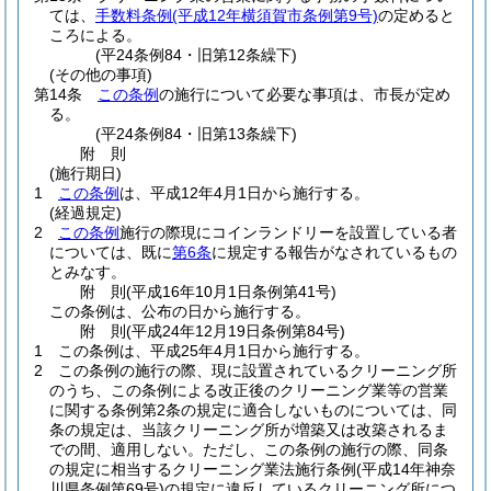
ては、
手数料条例
(平成12年横須賀市条例第9号)
の定めると
ころによる。
(平24条例84・旧第12条繰下)
(その他の事項)
第14条
この条例
の施行について必要な事項は、市長が定め
る。
(平24条例84・旧第13条繰下)
附
則
(施行期日)
1
この条例
は、平成12年4月1日から施行する。
(経過規定)
2
この条例
施行の際現にコインランドリーを設置している者
については、既に
第6条
に規定する報告がなされているもの
とみなす。
附
則
(平成16年10月1日
条例第41号)
この条例は、公布の日から施行する。
附
則
(平成24年12月19日
条例第84号)
1
この条例は、平成25年4月1日から施行する。
2
この条例の施行の際、現に設置されているクリーニング所
のうち、この条例による改正後のクリーニング業等の営業
に関する条例第2条の規定に適合しないものについては、同
条の規定は、当該クリーニング所が増築又は改築されるま
での間、適用しない。
ただし、この条例の施行の際、同条
の規定に相当するクリーニング業法施行条例
(平成14年神奈
川県条例第69号)
の規定に違反しているクリーニング所につ