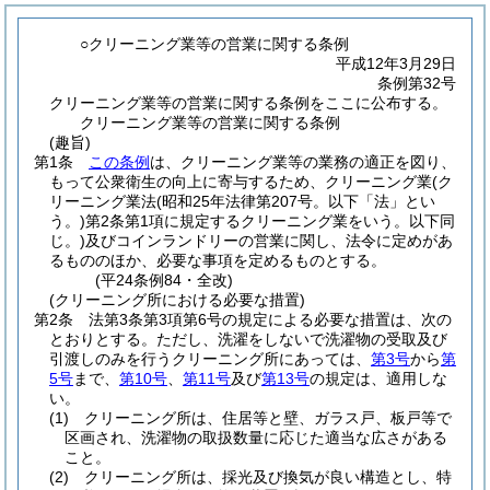
○クリーニング業等の営業に関する条例
平成12年3月29日
条例第32号
クリーニング業等の営業に関する条例をここに公布する。
クリーニング業等の営業に関する条例
(趣旨)
第1条
この条例
は、クリーニング業等の業務の適正を図り、
もって公衆衛生の向上に寄与するため、クリーニング業
(ク
リーニング業法
(昭和25年法律第207号。以下「法」とい
う。)
第2条第1項に規定するクリーニング業をいう。以下同
じ。)
及びコインランドリーの営業に関し、法令に定めがあ
るもののほか、必要な事項を定めるものとする。
(平24条例84・全改)
(クリーニング所における必要な措置)
第2条
法第3条第3項第6号の規定による必要な措置は、次の
とおりとする。
ただし、洗濯をしないで洗濯物の受取及び
引渡しのみを行うクリーニング所にあっては、
第3号
から
第
5号
まで、
第10号
、
第11号
及び
第13号
の規定は、適用しな
い。
(1)
クリーニング所は、住居等と壁、ガラス戸、板戸等で
区画され、洗濯物の取扱数量に応じた適当な広さがある
こと。
(2)
クリーニング所は、採光及び換気が良い構造とし、特