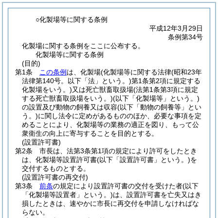
○化製場等に関する条例
平成12年3月29日
条例第34号
化製場に関する条例をここに公布する。
化製場等に関する条例
(目的)
第1条
この条例
は、化製場
(化製場等に関する法律
(昭和23年
法律第140号。以下「法」という。)
第1条第2項に規定する
化製場をいう。)
又は死亡獣畜取扱場
(法第1条第3項に規定
する死亡獣畜取扱場をいう。)
(以下「化製場等」という。)
の設置及び動物の飼養又は収容
(以下「動物の飼養等」とい
う。)
に関し法令に定めがあるもののほか、必要な事項を定
めることにより、化製場等の業務の適正を図り、もって公
衆衛生の向上に寄与することを目的とする。
(設置許可書)
第2条
市長は、法第3条第1項の規定により許可をしたとき
は、化製場等設置許可書
(以下「設置許可書」という。)
を
交付するものとする。
(設置許可書の再交付)
第3条
前条
の規定により設置許可書の交付を受けた者
(以下
「化製場等設置者」という。)
は、設置許可書を亡失又はき
損したときは、速やかに市長に再交付を申請しなければな
らない。