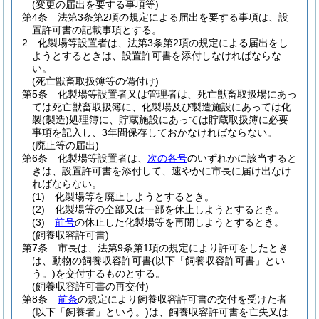
(変更の届出を要する事項等)
第4条
法第3条第2項の規定による届出を要する事項は、設
置許可書の記載事項とする。
2
化製場等設置者は、法第3条第2項の規定による届出をし
ようとするときは、設置許可書を添付しなければならな
い。
(死亡獣畜取扱簿等の備付け)
第5条
化製場等設置者又は管理者は、死亡獣畜取扱場にあっ
ては死亡獣畜取扱簿に、化製場及び製造施設にあっては化
製
(製造)
処理簿に、貯蔵施設にあっては貯蔵取扱簿に必要
事項を記入し、3年間保存しておかなければならない。
(廃止等の届出)
第6条
化製場等設置者は、
次の各号
のいずれかに該当すると
きは、設置許可書を添付して、速やかに市長に届け出なけ
ればならない。
(1)
化製場等を廃止しようとするとき。
(2)
化製場等の全部又は一部を休止しようとするとき。
(3)
前号
の休止した化製場等を再開しようとするとき。
(飼養収容許可書)
第7条
市長は、法第9条第1項の規定により許可をしたとき
は、動物の飼養収容許可書
(以下「飼養収容許可書」とい
う。)
を交付するものとする。
(飼養収容許可書の再交付)
第8条
前条
の規定により飼養収容許可書の交付を受けた者
(以下「飼養者」という。)
は、飼養収容許可書を亡失又は