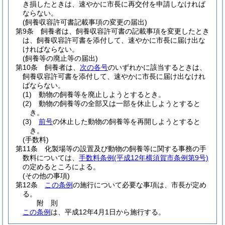
き損したときは、速やかに市長に再交付を申請しなければ
ならない。
(飼養収容許可書記載事項の変更の届出)
第9条
飼養者は、飼養収容許可書の記載事項を変更したとき
は、飼養収容許可書を添付して、速やかに市長に届け出な
ければならない。
(飼養等の廃止等の届出)
第10条
飼養者は、
次の各号
のいずれかに該当するときは、
飼養収容許可書を添付して、速やかに市長に届け出なけれ
ばならない。
(1)
動物の飼養等を廃止しようとするとき。
(2)
動物の飼養等の全部又は一部を休止しようとすると
き。
(3)
前号
の休止した動物の飼養等を再開しようとすると
き。
(手数料)
第11条
化製場等の設置及び動物の飼養等に関する事務の手
数料については、
手数料条例
(平成12年横須賀市条例第9号)
の定めるところによる。
(その他の事項)
第12条
この条例
の施行について必要な事項は、市長が定め
る。
附
則
この条例
は、平成12年4月1日から施行する。