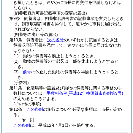
き損したときは、速やかに市長に再交付を申請しなければ
ならない。
(飼養収容許可書記載事項の変更の届出)
第9条
飼養者は、飼養収容許可書の記載事項を変更したとき
は、飼養収容許可書を添付して、速やかに市長に届け出な
ければならない。
(飼養等の廃止等の届出)
第10条
飼養者は、
次の各号
のいずれかに該当するときは、
飼養収容許可書を添付して、速やかに市長に届け出なけれ
ばならない。
(1)
動物の飼養等を廃止しようとするとき。
(2)
動物の飼養等の全部又は一部を休止しようとすると
き。
(3)
前号
の休止した動物の飼養等を再開しようとすると
き。
(手数料)
第11条
化製場等の設置及び動物の飼養等に関する事務の手
数料については、
手数料条例
(平成12年横須賀市条例第9号)
の定めるところによる。
(その他の事項)
第12条
この条例
の施行について必要な事項は、市長が定め
る。
附
則
この条例
は、平成12年4月1日から施行する。