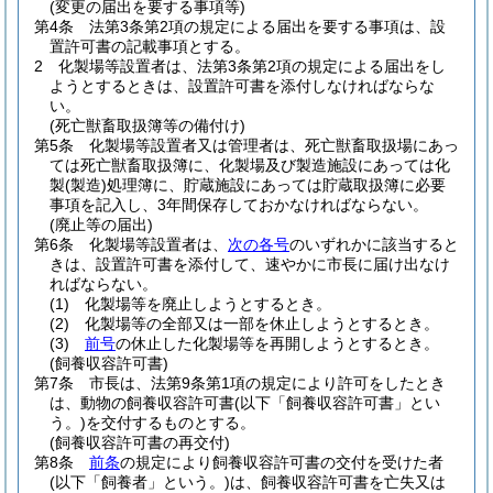
(変更の届出を要する事項等)
第4条
法第3条第2項の規定による届出を要する事項は、設
置許可書の記載事項とする。
2
化製場等設置者は、法第3条第2項の規定による届出をし
ようとするときは、設置許可書を添付しなければならな
い。
(死亡獣畜取扱簿等の備付け)
第5条
化製場等設置者又は管理者は、死亡獣畜取扱場にあっ
ては死亡獣畜取扱簿に、化製場及び製造施設にあっては化
製
(製造)
処理簿に、貯蔵施設にあっては貯蔵取扱簿に必要
事項を記入し、3年間保存しておかなければならない。
(廃止等の届出)
第6条
化製場等設置者は、
次の各号
のいずれかに該当すると
きは、設置許可書を添付して、速やかに市長に届け出なけ
ればならない。
(1)
化製場等を廃止しようとするとき。
(2)
化製場等の全部又は一部を休止しようとするとき。
(3)
前号
の休止した化製場等を再開しようとするとき。
(飼養収容許可書)
第7条
市長は、法第9条第1項の規定により許可をしたとき
は、動物の飼養収容許可書
(以下「飼養収容許可書」とい
う。)
を交付するものとする。
(飼養収容許可書の再交付)
第8条
前条
の規定により飼養収容許可書の交付を受けた者
(以下「飼養者」という。)
は、飼養収容許可書を亡失又は