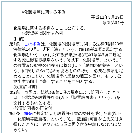
○化製場等に関する条例
平成12年3月29日
条例第34号
化製場に関する条例をここに公布する。
化製場等に関する条例
(目的)
第1条
この条例
は、化製場
(化製場等に関する法律
(昭和23年
法律第140号。以下「法」という。)
第1条第2項に規定する
化製場をいう。)
又は死亡獣畜取扱場
(法第1条第3項に規定
する死亡獣畜取扱場をいう。)
(以下「化製場等」という。)
の設置及び動物の飼養又は収容
(以下「動物の飼養等」とい
う。)
に関し法令に定めがあるもののほか、必要な事項を定
めることにより、化製場等の業務の適正を図り、もって公
衆衛生の向上に寄与することを目的とする。
(設置許可書)
第2条
市長は、法第3条第1項の規定により許可をしたとき
は、化製場等設置許可書
(以下「設置許可書」という。)
を
交付するものとする。
(設置許可書の再交付)
第3条
前条
の規定により設置許可書の交付を受けた者
(以下
「化製場等設置者」という。)
は、設置許可書を亡失又はき
損したときは、速やかに市長に再交付を申請しなければな
らない。