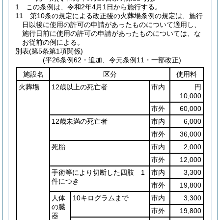
1
この条例は、令和2年4月1日から施行する。
11
第10条の規定による改正後の火葬場条例の規定は、施行
日以後に使用の許可の申請があったものについて適用し、
施行日前に使用の許可の申請があったものについては、な
お従前の例による。
別表
(第5条第1項関係)
(平26条例62・追加、令元条例11・一部改正)
施設名
区分
使用料
火葬場
12歳以上の死亡者
市内
円
10,000
市外
60,000
12歳未満の死亡者
市内
6,000
市外
36,000
死胎
市内
2,000
市外
12,000
手術等により切断した四肢 1
市内
3,300
件につき
市外
19,800
人体
10キログラムまで
市内
3,300
の臓
市外
19,800
器