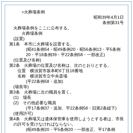
○火葬場条例
昭和39年4月1日
条例第31号
火葬場条例をここに公布する。
火葬場条例
(設置)
第1条
本市に火葬場を設置する。
(昭41条例54・昭49条例20・昭56条例13・平5条例
20・平18条例39・平22条例58・一部改正)
(位置及び名称)
第2条
火葬場の位置及び名称は、次のとおりとする。
位置 横須賀市坂本町6丁目18番地
名称 横須賀市立中央斎場
(平22条例58・追加)
(場長等)
第3条
火葬場に次の職員を置く。
(1)
場長
(2)
その他必要な職員
(平17条例37・追加、平22条例58・旧第2条繰下)
(使用許可)
第4条
火葬場又は遺体保管庫を使用しようとする者は、市長
の許可を受けなければならない。
(昭49条例20・平5条例20・一部改正、平17条例