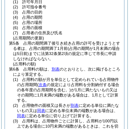
(1)
許可年月日
(2)
許可指令番号
(3)
占用の目的
(4)
占用の期間
(5)
占用の場所
(6)
占用の面積
(7)
占用者の住所及び氏名
(占用期間の更新)
第5条
占用の期間満了後引き続き占用の許可を受けようとす
る者は、占用の期間満了1月前
(占用の期間が1月未満の場合
は5日前)
までに法第32条第2項の規定に準じて市長に申請
しなければならない。
(占用料の額)
第6条
占用料の額は、
別表
のとおりとし、次に掲げるところ
により算定する。
(1)
占用料の額が月を単位として定められている占用物件
の占用期間
(
次条
の規定により占用料を分割納付する場合
の各年度の占用期間を含む。)
が1月に満たないもの又は
その期間に1月未満の端数がある場合は、1月として計算
する。
(2)
占用物件の面積又は長さが
別表
に定める単位に満たな
いもの又は
同表
に定める単位未満の端数がある場合は、
同表
に定める単位に切り上げて計算する。
(3)
占用料は、占用物件ごとに計算し、占用料が100円以
上である場合に10円未満の端数があるときは、これを切