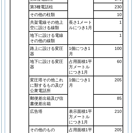
第3種電話柱
230
その他の柱類
10
共架電線その他上
長さ1メート
1
空に設ける線類
ルにつき1月
地下に設ける電線
1
その他の線類
路上に設ける変圧
1個につき1
100
器
月
地下に設ける変圧
占用面積1平
60
器
方メートル
につき1月
変圧塔その他これ
1個につき1
205
に類するもの及び
月
公衆電話所
郵便差出箱及び信
85
書便差出箱
広告塔
表示面積1平
210
方メートル
につき1月
その他のもの
占用面積1平
205