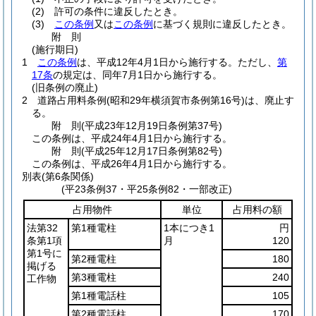
(2)
許可の条件に違反したとき。
(3)
この条例
又は
この条例
に基づく規則に違反したとき。
附
則
(施行期日)
1
この条例
は、平成12年4月1日から施行する。
ただし、
第
17条
の規定は、同年7月1日から施行する。
(旧条例の廃止)
2
道路占用料条例
(昭和29年横須賀市条例第16号)
は、廃止す
る。
附
則
(平成23年12月19日
条例第37号)
この条例は、平成24年4月1日から施行する。
附
則
(平成25年12月17日
条例第82号)
この条例は、平成26年4月1日から施行する。
別表
(第6条関係)
(平23条例37・平25条例82・一部改正)
占用物件
単位
占用料の額
法第32
第1種電柱
1本につき1
円
条第1項
月
120
第1号に
第2種電柱
180
掲げる
第3種電柱
240
工作物
第1種電話柱
105
第2種電話柱
170