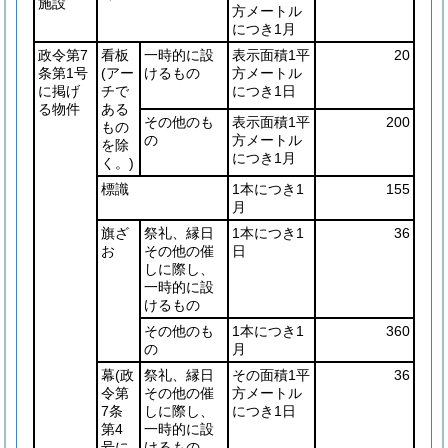
施設
方メートル
につき1月
政令第7
看板
一時的に設
表示面積1平
20
条第1号
(アー
けるもの
方メートル
に掲げ
チで
につき1日
る物件
ある
その他のも
表示面積1平
200
もの
の
方メートル
を除
につき1月
く。)
標識
1本につき1
155
月
旗ざ
祭礼、縁日
1本につき1
36
お
その他の催
日
しに際し、
一時的に設
けるもの
その他のも
1本につき1
360
の
月
幕
(政
祭礼、縁日
その面積1平
36
令第
その他の催
方メートル
7条
しに際し、
につき1日
第4
一時的に設
号に
けるもの