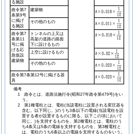
る施設
政令第7
建築物
条第9号
に掲げ
その他のもの
る施設
政令第7
トンネルの上又は
条第11
高架の道路の路面
号に掲
下に設けるもの
げる応
上空に設けるもの
急仮設
建築物
その他のもの
政令第7条第12号に掲げる器
具
備考
1 政令とは、道路法施行令(昭和27年政令第479号)をい
う。
2 第1種電柱とは、電柱(当該電柱に設置される変圧器を
含む。以下同じ。)のうち3条以下の電線(当該電柱を設
置する者が設置するものに限る。以下この項において
同じ。)を支持するものを、第2種電柱とは、電柱のう
ち4条又は5条の電線を支持するものを、第3種電柱と
は、電柱のうち6条以上の電線を支持するものをいう。