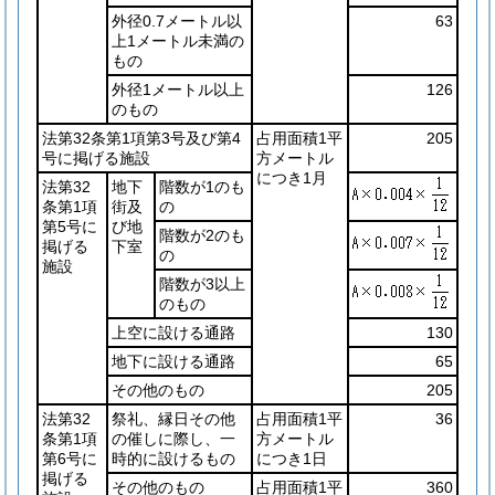
外径0.7メートル以
63
上1メートル未満の
もの
外径1メートル以上
126
のもの
法第32条第1項第3号及び第4
占用面積1平
205
号に掲げる施設
方メートル
につき1月
法第32
地下
階数が1のも
条第1項
街及
の
第5号に
び地
階数が2のも
掲げる
下室
の
施設
階数が3以上
のもの
上空に設ける通路
130
地下に設ける通路
65
その他のもの
205
法第32
祭礼、縁日その他
占用面積1平
36
条第1項
の催しに際し、一
方メートル
第6号に
時的に設けるもの
につき1日
掲げる
その他のもの
占用面積1平
360