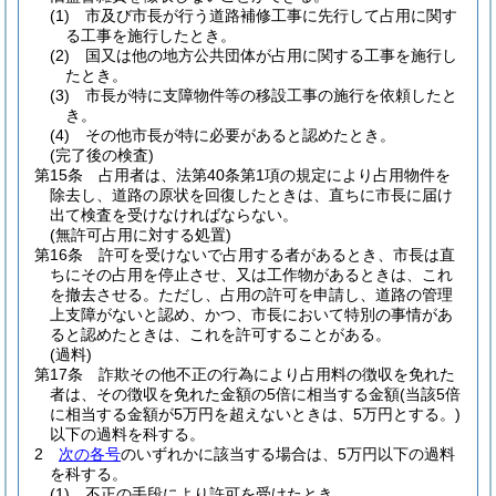
(1)
市及び市長が行う道路補修工事に先行して占用に関す
る工事を施行したとき。
(2)
国又は他の地方公共団体が占用に関する工事を施行し
たとき。
(3)
市長が特に支障物件等の移設工事の施行を依頼したと
き。
(4)
その他市長が特に必要があると認めたとき。
(完了後の検査)
第15条
占用者は、法第40条第1項の規定により占用物件を
除去し、道路の原状を回復したときは、直ちに市長に届け
出て検査を受けなければならない。
(無許可占用に対する処置)
第16条
許可を受けないで占用する者があるとき、市長は直
ちにその占用を停止させ、又は工作物があるときは、これ
を撤去させる。
ただし、占用の許可を申請し、道路の管理
上支障がないと認め、かつ、市長において特別の事情があ
ると認めたときは、これを許可することがある。
(過料)
第17条
詐欺その他不正の行為により占用料の徴収を免れた
者は、その徴収を免れた金額の5倍に相当する金額
(当該5倍
に相当する金額が5万円を超えないときは、5万円とする。)
以下の過料を科する。
2
次の各号
のいずれかに該当する場合は、5万円以下の過料
を科する。
(1)
不正の手段により許可を受けたとき。