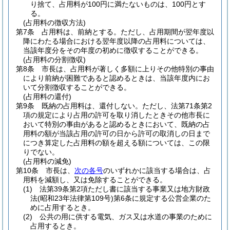
り捨て、占用料が100円に満たないものは、100円とす
る。
(占用料の徴収方法)
第7条
占用料は、前納とする。
ただし、占用期間が翌年度以
降にわたる場合における翌年度以降の占用料については、
当該年度分をその年度の初めに徴収することができる。
(占用料の分割徴収)
第8条
市長は、占用料が著しく多額に上りその他特別の事由
により前納が困難であると認めるときは、当該年度内にお
いて分割徴収することができる。
(占用料の還付)
第9条
既納の占用料は、還付しない。
ただし、法第71条第2
項の規定により占用の許可を取り消したときその他市長に
おいて特別の事由があると認めるときにおいて、既納の占
用料の額が当該占用の許可の日から許可の取消しの日まで
につき算定した占用料の額を超える額については、この限
りでない。
(占用料の減免)
第10条
市長は、
次の各号
のいずれかに該当する場合は、占
用料を減額し、又は免除することができる。
(1)
法第39条第2項ただし書に該当する事業又は地方財政
法
(昭和23年法律第109号)
第6条に規定する公営企業のた
めに占用するとき。
(2)
公共の用に供する電気、ガス又は水道の事業のために
占用するとき。