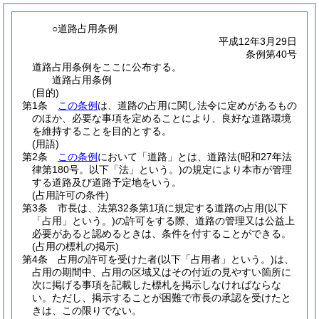
○道路占用条例
平成12年3月29日
条例第40号
道路占用条例をここに公布する。
道路占用条例
(目的)
第1条
この条例
は、道路の占用に関し法令に定めがあるもの
のほか、必要な事項を定めることにより、良好な道路環境
を維持することを目的とする。
(用語)
第2条
この条例
において「道路」とは、道路法
(昭和27年法
律第180号。以下「法」という。)
の規定により本市が管理
する道路及び道路予定地をいう。
(占用許可の条件)
第3条
市長は、法第32条第1項に規定する道路の占用
(以下
「占用」という。)
の許可をする際、道路の管理又は公益上
必要があると認めるときは、条件を付することができる。
(占用の標札の掲示)
第4条
占用の許可を受けた者
(以下「占用者」という。)
は、
占用の期間中、占用の区域又はその付近の見やすい箇所に
次に掲げる事項を記載した標札を掲示しなければならな
い。
ただし、掲示することが困難で市長の承認を受けたと
きは、この限りでない。