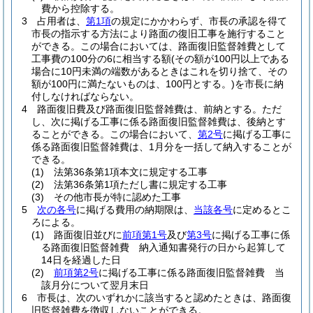
費から控除する。
3
占用者は、
第1項
の規定にかかわらず、市長の承認を得て
市長の指示する方法により路面の復旧工事を施行すること
ができる。
この場合においては、路面復旧監督雑費として
工事費の100分の6に相当する額
(その額が100円以上である
場合に10円未満の端数があるときはこれを切り捨て、その
額が100円に満たないものは、100円とする。)
を市長に納
付しなければならない。
4
路面復旧費及び路面復旧監督雑費は、前納とする。
ただ
し、次に掲げる工事に係る路面復旧監督雑費は、後納とす
ることができる。
この場合において、
第2号
に掲げる工事に
係る路面復旧監督雑費は、1月分を一括して納入することが
できる。
(1)
法第36条第1項本文に規定する工事
(2)
法第36条第1項ただし書に規定する工事
(3)
その他市長が特に認めた工事
5
次の各号
に掲げる費用の納期限は、
当該各号
に定めるとこ
ろによる。
(1)
路面復旧並びに
前項第1号
及び
第3号
に掲げる工事に係
る路面復旧監督雑費 納入通知書発行の日から起算して
14日を経過した日
(2)
前項第2号
に掲げる工事に係る路面復旧監督雑費 当
該月分について翌月末日
6
市長は、次のいずれかに該当すると認めたときは、路面復
旧監督雑費を徴収しないことができる。