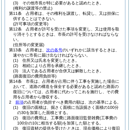
(3)
その他市長が特に必要があると認めたとき。
(権利の譲渡等の禁止)
第11条
占用者は、その権利を譲渡し、転貸し、又は担保に
供することはできない。
(許可事項の変更等)
第12条
占用者が許可を受けた事項を変更し、又は使用を取
り消そうとするときは、市長の許可を受けなければならな
い。
(住所等の変更届)
第13条
占用者は、
次の各号
のいずれかに該当するときは、
速やかに市長に届け出なければならない。
(1)
住所又は氏名を変更したとき。
(2)
相続により占用を承継したとき。
(3)
法人である占用者が合併又は解散したとき。
(路面復旧の費用負担等)
第14条
市長は、占用者が占用に伴う工事を実施した場合に
おいて、道路の構造を保全する必要があると認めた路面の
復旧については、占用者に代わってこれを施行し、その費
用を占用者から徴収する。
2
前項
の占用者が負担すべき費用の額は、次の基準による。
(1)
復旧の面積は、掘さく面積に当該掘さく面積の100分
の30を加算した面積とする。
(2)
復旧の費用は、工事費に路面復旧監督雑費
(工事費の
100分の10に相当する額)
を加算した額とする。
(3)
復旧資材の提供を受けたときは、現在価格により復旧