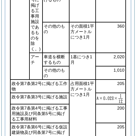
掲げ
る工
事用
施設
その他のも
その面積1平
360
であ
の
方メートル
るも
につき1月
のを
除
く。)
アー
車道を横断
1基につき1
2,020
チ
するもの
月
その他のも
1,010
の
政令第7条第2号に掲げる工作
占用面積1平
205
物
方メートル
につき1月
政令第7条第3号に掲げる施設
政令第7条第4号に掲げる工事
200
用施設及び同条第5号に掲げ
る工事用材料
政令第7条第6号に掲げる仮設
205
建築物及び同条第7号に掲げ