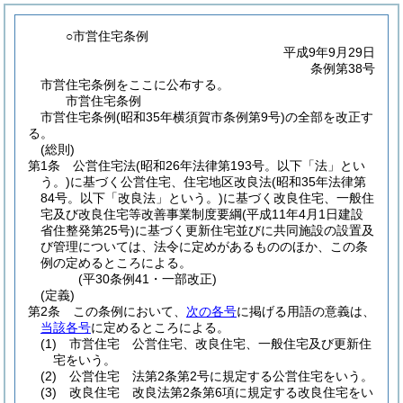
○市営住宅条例
平成9年9月29日
条例第38号
市営住宅条例をここに公布する。
市営住宅条例
市営住宅条例(昭和35年横須賀市条例第9号)の全部を改正す
る。
(総則)
第1条
公営住宅法
(昭和26年法律第193号。以下「法」とい
う。)
に基づく公営住宅、住宅地区改良法
(昭和35年法律第
84号。以下「改良法」という。)
に基づく改良住宅、一般住
宅及び改良住宅等改善事業制度要綱
(平成11年4月1日建設
省住整発第25号)
に基づく更新住宅並びに共同施設の設置及
び管理については、法令に定めがあるもののほか、この条
例の定めるところによる。
(平30条例41・一部改正)
(定義)
第2条
この条例において、
次の各号
に掲げる用語の意義は、
当該各号
に定めるところによる。
(1)
市営住宅 公営住宅、改良住宅、一般住宅及び更新住
宅をいう。
(2)
公営住宅 法第2条第2号に規定する公営住宅をいう。
(3)
改良住宅 改良法第2条第6項に規定する改良住宅をい