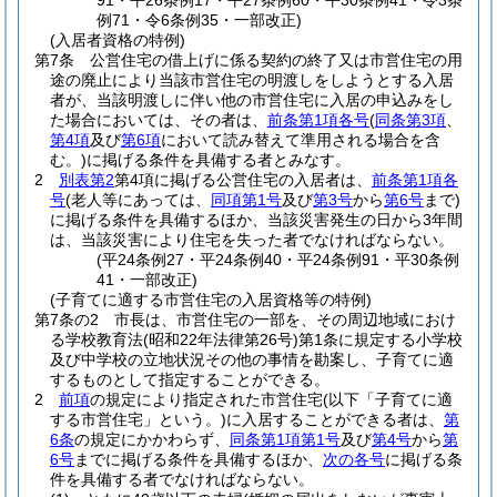
91・平26条例17・平27条例60・平30条例41・令3条
例71・令6条例35・一部改正)
(入居者資格の特例)
第7条
公営住宅の借上げに係る契約の終了又は市営住宅の用
途の廃止により当該市営住宅の明渡しをしようとする入居
者が、当該明渡しに伴い他の市営住宅に入居の申込みをし
た場合においては、その者は、
前条第1項各号
(
同条第3項
、
第4項
及び
第6項
において読み替えて準用される場合を含
む。)
に掲げる条件を具備する者とみなす。
2
別表第2
第4項に掲げる公営住宅の入居者は、
前条第1項各
号
(老人等にあっては、
同項第1号
及び
第3号
から
第6号
まで)
に掲げる条件を具備するほか、当該災害発生の日から3年間
は、当該災害により住宅を失った者でなければならない。
(平24条例27・平24条例40・平24条例91・平30条例
41・一部改正)
(子育てに適する市営住宅の入居資格等の特例)
第7条の2
市長は、市営住宅の一部を、その周辺地域におけ
る学校教育法
(昭和22年法律第26号)
第1条に規定する小学校
及び中学校の立地状況その他の事情を勘案し、子育てに適
するものとして指定することができる。
2
前項
の規定により指定された市営住宅
(以下「子育てに適
する市営住宅」という。)
に入居することができる者は、
第
6条
の規定にかかわらず、
同条第1項第1号
及び
第4号
から
第
6号
までに掲げる条件を具備するほか、
次の各号
に掲げる条
件を具備する者でなければならない。