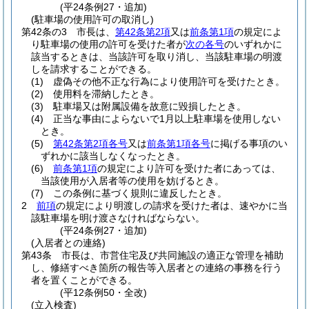
(平24条例27・追加)
(駐車場の使用許可の取消し)
第42条の3
市長は、
第42条第2項
又は
前条第1項
の規定によ
り駐車場の使用の許可を受けた者が
次の各号
のいずれかに
該当するときは、当該許可を取り消し、当該駐車場の明渡
しを請求することができる。
(1)
虚偽その他不正な行為により使用許可を受けたとき。
(2)
使用料を滞納したとき。
(3)
駐車場又は附属設備を故意に毀損したとき。
(4)
正当な事由によらないで1月以上駐車場を使用しない
とき。
(5)
第42条第2項各号
又は
前条第1項各号
に掲げる事項のい
ずれかに該当しなくなったとき。
(6)
前条第1項
の規定により許可を受けた者にあっては、
当該使用が入居者等の使用を妨げるとき。
(7)
この条例に基づく規則に違反したとき。
2
前項
の規定により明渡しの請求を受けた者は、速やかに当
該駐車場を明け渡さなければならない。
(平24条例27・追加)
(入居者との連絡)
第43条
市長は、市営住宅及び共同施設の適正な管理を補助
し、修繕すべき箇所の報告等入居者との連絡の事務を行う
者を置くことができる。
(平12条例50・全改)
(立入検査)