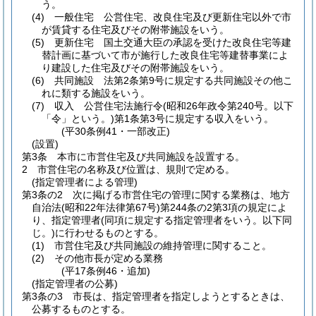
う。
(4)
一般住宅 公営住宅、改良住宅及び更新住宅以外で市
が賃貸する住宅及びその附帯施設をいう。
(5)
更新住宅 国土交通大臣の承認を受けた改良住宅等建
替計画に基づいて市が施行した改良住宅等建替事業によ
り建設した住宅及びその附帯施設をいう。
(6)
共同施設 法第2条第9号に規定する共同施設その他こ
れに類する施設をいう。
(7)
収入 公営住宅法施行令
(昭和26年政令第240号。以下
「令」という。)
第1条第3号に規定する収入をいう。
(平30条例41・一部改正)
(設置)
第3条
本市に市営住宅及び共同施設を設置する。
2
市営住宅の名称及び位置は、規則で定める。
(指定管理者による管理)
第3条の2
次に掲げる市営住宅の管理に関する業務は、地方
自治法
(昭和22年法律第67号)
第244条の2第3項の規定によ
り、指定管理者
(同項に規定する指定管理者をいう。以下同
じ。)
に行わせるものとする。
(1)
市営住宅及び共同施設の維持管理に関すること。
(2)
その他市長が定める業務
(平17条例46・追加)
(指定管理者の公募)
第3条の3
市長は、指定管理者を指定しようとするときは、
公募するものとする。