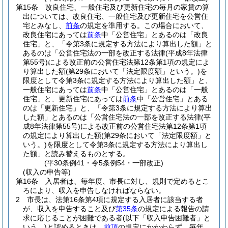
第15条
改良住宅、一般住宅及び更新住宅の毎月の家賃の算
出については、改良住宅、一般住宅及び更新住宅を公営住
宅とみなし、
前条
の規定を準用する。
この場合において、
改良住宅にあっては
前条
中「公営住宅」とあるのは「改良
住宅」と、「令第3条に規定する方法により算出した額」と
あるのは「公営住宅法の一部を改正する法律
(平成8年法律
第55号)
による改正前の公営住宅法第12条第1項の規定によ
り算出した額
(第29条において「法定限度額」という。)
を
限度として令第3条に規定する方法により算出した額」と、
一般住宅にあっては
前条
中「公営住宅」とあるのは「一般
住宅」と、更新住宅にあっては
前条
中「公営住宅」とある
のは「更新住宅」と、「令第3条に規定する方法により算出
した額」とあるのは「公営住宅法の一部を改正する法律
(平
成8年法律第55号)
による改正前の公営住宅法第12条第1項
の規定により算出した額
(第29条において「法定限度額」と
いう。)
を限度として令第3条に規定する方法により算出し
た額」と読み替えるものとする。
(平30条例41・令5条例54・一部改正)
(収入の申告等)
第16条
入居者は、毎年度、市長に対し、規則で定めるとこ
ろにより、収入を申告しなければならない。
2
市長は、法第16条第4項に規定する入居者に該当する者
が、収入を申告すること及び
第35条
の規定による報告の請
求に応じることが困難である者
(以下「収入申告困難者」と
いう。)
と認めるときは、
前項
の規定にかかわらず、毎年