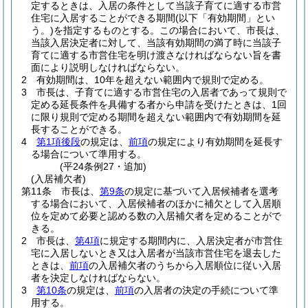
定するときは、入居の条件として当該子育てに適する市営
住宅に入居することができる期間
(以下「有効期間」とい
う。)
を指定するものとする。
この場合において、市長は、
当該入居決定者に対して、当該有効期間の満了時に当該子
育てに適する市営住宅を明け渡さなければならない旨を書
面により説明しなければならない。
2
有効期間は、10年を超えない範囲内で規則で定める。
3
市長は、子育てに適する市営住宅の入居者であって規則で
定める延長条件を具備する者から申請を受けたときは、1回
に限り規則で定める期間を超えない範囲内で有効期間を延
長することができる。
4
第1項後段
の規定は、
前項
の規定により有効期間を延長す
る場合について準用する。
(平24条例27・追加)
(入居補欠者)
第11条
市長は、
第9条
の規定に基づいて入居候補者を選考
する場合において、入居候補者のほかに補欠として入居順
位を定めて必要と認める数の入居補欠者を定めることがで
きる。
2
市長は、
第4項
に規定する期間内に、入居決定者が市営住
宅に入居しないとき又は入居者が当該市営住宅を退去した
ときは、
前項
の入居補欠者のうちから入居順位に従い入居
者を決定しなければならない。
3
第10条
の規定は、
前項
の入居者の決定の手続について準
用する。