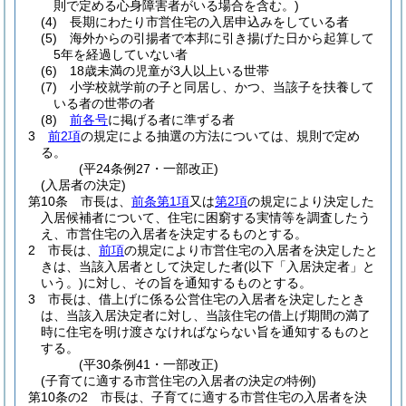
則で定める心身障害者がいる場合を含む。)
(4)
長期にわたり市営住宅の入居申込みをしている者
(5)
海外からの引揚者で本邦に引き揚げた日から起算して
5年を経過していない者
(6)
18歳未満の児童が3人以上いる世帯
(7)
小学校就学前の子と同居し、かつ、当該子を扶養して
いる者の世帯の者
(8)
前各号
に掲げる者に準ずる者
3
前2項
の規定による抽選の方法については、規則で定め
る。
(平24条例27・一部改正)
(入居者の決定)
第10条
市長は、
前条第1項
又は
第2項
の規定により決定した
入居候補者について、住宅に困窮する実情等を調査したう
え、市営住宅の入居者を決定するものとする。
2
市長は、
前項
の規定により市営住宅の入居者を決定したと
きは、当該入居者として決定した者
(以下「入居決定者」と
いう。)
に対し、その旨を通知するものとする。
3
市長は、借上げに係る公営住宅の入居者を決定したとき
は、当該入居決定者に対し、当該住宅の借上げ期間の満了
時に住宅を明け渡さなければならない旨を通知するものと
する。
(平30条例41・一部改正)
(子育てに適する市営住宅の入居者の決定の特例)
第10条の2
市長は、子育てに適する市営住宅の入居者を決