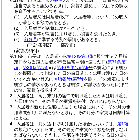
第17条
市長は、
次の各号
のいずれかに該当する場合のうち
適当であると認めるときは、家賃を減免し、又はその徴収
を猶予することができる。
(1)
入居者又は同居者
(以下「入居者等」という。)
の収入
が著しく低額であるとき。
(2)
入居者等が病気にかかったとき。
(3)
入居者等が災害により著しい損害を受けたとき。
(4)
前各号
に準ずる特別の事情があるとき。
(平24条例27・一部改正)
(家賃の納付)
第18条
市長は、入居者から
第12条第3項
に規定する入居指
定日から当該入居者が市営住宅を明け渡した日
(
第31条第1
項
、
第36条第1項
又は
第40条第1項第5号
の規定による明渡
しの期限として指定した日の前日若しくは明け渡した日の
いずれか早い日又は
同項各号
(
第5号
を除く。)
の規定により
明渡しの請求があったときは明渡しの請求があった日)
まで
の間、家賃を徴収する。
2
入居者は、毎月末
(月の途中で明け渡したときは明け渡し
た日)
までに、その月分の家賃を納付しなければならない。
3
入居者が新たに住宅に入居した場合において、その月の使
用期間が1月に満たないときは、その月分の家賃は日割計算
による。
4
入居者は、月の途中で明け渡した場合においては、
第1項
の規定にかかわらず、その月分の家賃の全額を納付しなけ
ればならない。
ただし、住宅を明け渡そうとする日の属す