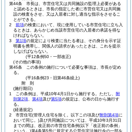
第44条
市長は、市営住宅又は共同施設の監理上必要がある
と認めるときは、市長の指定した者に市営住宅又は共同施
設の検査をさせ、又は入居者に対し適当な指示をさせるこ
とができる。
2
前項
の検査において、現に使用している市営住宅に立ち入
るときは、あらかじめ当該市営住宅の入居者の承諾を得な
ければならない。
3
第1項
の規定により検査に当たる者は、その身分を示す証
明書を携帯し、関係人の請求があったときは、これを提示
しなげばならない。
(平12条例50・一部改正)
(その他の事項)
第45条
この条例の施行について必要な事項は、市長が定め
る。
(平16条例23・旧第46条繰上)
附
則
(施行期日)
1
この条例は、平成10年4月1日から施行する。
ただし、
附
則第2項
、
第4項
及び
第5項
の規定は、公布の日から施行す
る。
(経過規定)
2
市営住宅
(管理人住宅を除く。以下この項及び
附則第4項
に
おいて同じ。)
及び共同施設については、平成10年3月31日
までの間は、改正前の市営住宅条例
(以下「改正前の条例」
という。)
第4条第5号に規定する公営住宅法施行令の一部を