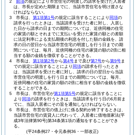
2
前項
の規定により市営住宅の明渡しの請求を受けた入居者
は、市長が定めた期限までに、当該市営住宅を明け渡さな
ければならない。
3
市長は、
第1項第1号
の規定に該当することにより
同項
の
請求を行ったときは、当該請求を受けた者に対し、入居し
た日から請求の日までの期間については、近傍同種の住宅
の家賃の額とそれまでに支払いを受けた家賃の額との差額
に法定利率による支払期後の利息を付した額の金銭を、請
求の日の翌日から当該市営住宅の明渡しを行う日までの期
間については、毎月、近傍同種の住宅の家賃の額の2倍に相
当する額の金銭を徴収することができる。
4
市長は、
第1項第2号
から
第4号
まで及び
第7号
から
第9号
ま
での規定に該当することにより
同項
の請求を行ったとき
は、当該請求を受けた者に対し、請求の日の翌日から当該
市営住宅の明渡しを行う日までの期間については、毎月、
近傍同種の住宅の家賃の額の2倍に相当する額の金銭を徴収
することができる。
5
市長は、市営住宅が
第1項第5号
の規定に該当することに
より
同項
の請求を行うときは、当該請求を行う日の6月前ま
でに、当該入居者にその旨を通知しなければならない。
6
市長は、市営住宅の借上げに係る契約が終了するときは、
当該市営住宅の賃貸人に代わって、入居者に借地借家法
(平
成3年法律第90号)
第34条第1項の通知をすることができ
る。
(平24条例27・令元条例36・一部改正)