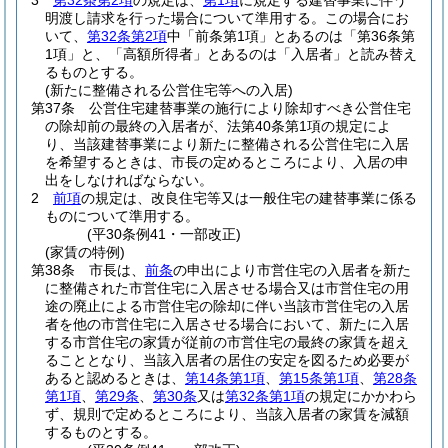
3
第32条第2項
の規定は、
第1項
に規定する建替事業に伴う
明渡し請求を行った場合について準用する。
この場合にお
いて、
第32条第2項
中「前条第1項」とあるのは「第36条第
1項」と、「高額所得者」とあるのは「入居者」と読み替え
るものとする。
(新たに整備される公営住宅等への入居)
第37条
公営住宅建替事業の施行により除却すべき公営住宅
の除却前の最終の入居者が、法第40条第1項の規定によ
り、当該建替事業により新たに整備される公営住宅に入居
を希望するときは、市長の定めるところにより、入居の申
出をしなければならない。
2
前項
の規定は、改良住宅等又は一般住宅の建替事業に係る
ものについて準用する。
(平30条例41・一部改正)
(家賃の特例)
第38条
市長は、
前条
の申出により市営住宅の入居者を新た
に整備された市営住宅に入居させる場合又は市営住宅の用
途の廃止による市営住宅の除却に伴い当該市営住宅の入居
者を他の市営住宅に入居させる場合において、新たに入居
する市営住宅の家賃が従前の市営住宅の最終の家賃を超え
ることとなり、当該入居者の居住の安定を図るため必要が
あると認めるときは、
第14条第1項
、
第15条第1項
、
第28条
第1項
、
第29条
、
第30条
又は
第32条第1項
の規定にかかわら
ず、規則で定めるところにより、当該入居者の家賃を減額
するものとする。