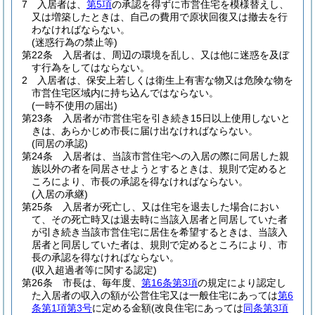
7
入居者は、
第5項
の承認を得ずに市営住宅を模様替えし、
又は増築したときは、自己の費用で原状回復又は撤去を行
わなければならない。
(迷惑行為の禁止等)
第22条
入居者は、周辺の環境を乱し、又は他に迷惑を及ぼ
す行為をしてはならない。
2
入居者は、保安上若しくは衛生上有害な物又は危険な物を
市営住宅区域内に持ち込んではならない。
(一時不使用の届出)
第23条
入居者が市営住宅を引き続き15日以上使用しないと
きは、あらかじめ市長に届け出なければならない。
(同居の承認)
第24条
入居者は、当該市営住宅への入居の際に同居した親
族以外の者を同居させようとするときは、規則で定めると
ころにより、市長の承認を得なければならない。
(入居の承継)
第25条
入居者が死亡し、又は住宅を退去した場合におい
て、その死亡時又は退去時に当該入居者と同居していた者
が引き続き当該市営住宅に居住を希望するときは、当該入
居者と同居していた者は、規則で定めるところにより、市
長の承認を得なければならない。
(収入超過者等に関する認定)
第26条
市長は、毎年度、
第16条第3項
の規定により認定し
た入居者の収入の額が公営住宅又は一般住宅にあっては
第6
条第1項第3号
に定める金額
(改良住宅にあっては
同条第3項