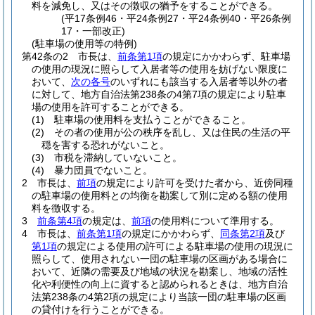
料を減免し、又はその徴収の猶予をすることができる。
(平17条例46・平24条例27・平24条例40・平26条例
17・一部改正)
(駐車場の使用等の特例)
第42条の2
市長は、
前条第1項
の規定にかかわらず、駐車場
の使用の現況に照らして入居者等の使用を妨げない限度に
おいて、
次の各号
のいずれにも該当する入居者等以外の者
に対して、地方自治法第238条の4第7項の規定により駐車
場の使用を許可することができる。
(1)
駐車場の使用料を支払うことができること。
(2)
その者の使用が公の秩序を乱し、又は住民の生活の平
穏を害する恐れがないこと。
(3)
市税を滞納していないこと。
(4)
暴力団員でないこと。
2
市長は、
前項
の規定により許可を受けた者から、近傍同種
の駐車場の使用料との均衡を勘案して別に定める額の使用
料を徴収する。
3
前条第4項
の規定は、
前項
の使用料について準用する。
4
市長は、
前条第1項
の規定にかかわらず、
同条第2項
及び
第1項
の規定による使用の許可による駐車場の使用の現況に
照らして、使用されない一団の駐車場の区画がある場合に
おいて、近隣の需要及び地域の状況を勘案し、地域の活性
化や利便性の向上に資すると認められるときは、地方自治
法第238条の4第2項の規定により当該一団の駐車場の区画
の貸付けを行うことができる。