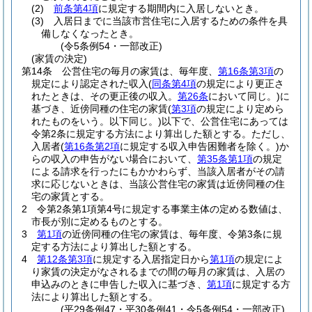
(2)
前条第4項
に規定する期間内に入居しないとき。
(3)
入居日までに当該市営住宅に入居するための条件を具
備しなくなったとき。
(令5条例54・一部改正)
(家賃の決定)
第14条
公営住宅の毎月の家賃は、毎年度、
第16条第3項
の
規定により認定された収入
(
同条第4項
の規定により更正さ
れたときは、その更正後の収入。
第26条
において同じ。)
に
基づき、近傍同種の住宅の家賃
(
第3項
の規定により定めら
れたものをいう。以下同じ。)
以下で、公営住宅にあっては
令第2条に規定する方法により算出した額とする。
ただし、
入居者
(
第16条第2項
に規定する収入申告困難者を除く。)
か
らの収入の申告がない場合において、
第35条第1項
の規定
による請求を行ったにもかかわらず、当該入居者がその請
求に応じないときは、当該公営住宅の家賃は近傍同種の住
宅の家賃とする。
2
令第2条第1項第4号に規定する事業主体の定める数値は、
市長が別に定めるものとする。
3
第1項
の近傍同種の住宅の家賃は、毎年度、令第3条に規
定する方法により算出した額とする。
4
第12条第3項
に規定する入居指定日から
第1項
の規定によ
り家賃の決定がなされるまでの間の毎月の家賃は、入居の
申込みのときに申告した収入に基づき、
第1項
に規定する方
法により算出した額とする。
(平29条例47・平30条例41・令5条例54・一部改正)