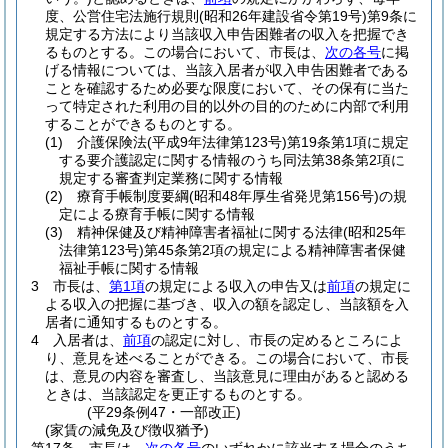
度、公営住宅法施行規則
(昭和26年建設省令第19号)
第9条に
規定する方法により当該収入申告困難者の収入を把握でき
るものとする。
この場合において、市長は、
次の各号
に掲
げる情報については、当該入居者が収入申告困難者である
ことを確認するため必要な限度において、その保有に当た
って特定された利用の目的以外の目的のために内部で利用
することができるものとする。
(1)
介護保険法
(平成9年法律第123号)
第19条第1項に規定
する要介護認定に関する情報のうち同法第38条第2項に
規定する審査判定業務に関する情報
(2)
療育手帳制度要綱
(昭和48年厚生省発児第156号)
の規
定による療育手帳に関する情報
(3)
精神保健及び精神障害者福祉に関する法律
(昭和25年
法律第123号)
第45条第2項の規定による精神障害者保健
福祉手帳に関する情報
3
市長は、
第1項
の規定による収入の申告又は
前項
の規定に
よる収入の把握に基づき、収入の額を認定し、当該額を入
居者に通知するものとする。
4
入居者は、
前項
の認定に対し、市長の定めるところによ
り、意見を述べることができる。
この場合において、市長
は、意見の内容を審査し、当該意見に理由があると認める
ときは、当該認定を更正するものとする。
(平29条例47・一部改正)
(家賃の減免及び徴収猶予)