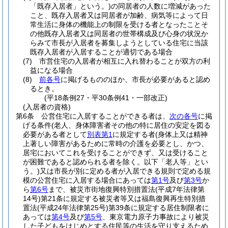
「既存入居者」という。)
の同居者の人数に増減があった
こと、既存入居者又は同居者が加齢、病気等によって日
常生活に身体の機能上の制限を受ける者となったことそ
の他既存入居者又は同居者の世帯構成及び心身の状況か
らみて市長が入居者を募集しようとしている住宅に当該
既存入居者が入居することが適切である場合
(7)
市営住宅の入居者が相互に入れ替わることが双方の利
益になる場合
(8)
前各号
に掲げるもののほか、市長が必要があると認め
るとき。
(平18条例27・平30条例41・一部改正)
(入居者の資格)
第6条
公営住宅に入居することができる者は、
次の各号
に掲
げる条件
(老人、身体障害者その他の特に居住の安定を図る
必要がある者として
別表第1
に規定する者
(身体上又は精神
上著しい障害があるために常時の介護を必要とし、かつ、
居宅においてこれを受けることができず、又は受けること
が困難であると認められる者を除く。以下「老人等」とい
う。)
又は市長が別に定める者が入居できる規則で定める規
模の公営住宅に入居する場合にあっては
第1号
及び
第3号
か
ら
第6号
まで、被災市街地復興特別措置法
(平成7年法律第
14号)
第21条に規定する被災者等又は福島復興再生特別措
置法
(平成24年法律第25号)
第39条に規定する居住制限者に
あっては
第4号
及び
第5号
、東京電力原子力事故により被災
した子どもをはじめとする住民等の生活を守り支えるため