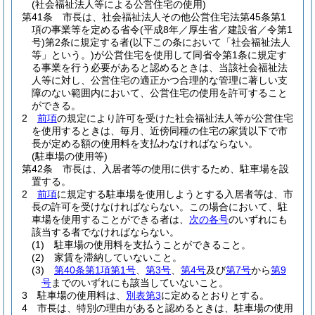
(社会福祉法人等による公営住宅の使用)
第41条
市長は、社会福祉法人その他公営住宅法第45条第1
項の事業等を定める省令
(平成8年／厚生省／建設省／令第1
号)
第2条に規定する者
(以下この条において「社会福祉法人
等」という。)
が公営住宅を使用して同省令第1条に規定す
る事業を行う必要があると認めるときは、当該社会福祉法
人等に対し、公営住宅の適正かつ合理的な管理に著しい支
障のない範囲内において、公営住宅の使用を許可すること
ができる。
2
前項
の規定により許可を受けた社会福祉法人等が公営住宅
を使用するときは、毎月、近傍同種の住宅の家賃以下で市
長が定める額の使用料を支払わなければならない。
(駐車場の使用等)
第42条
市長は、入居者等の使用に供するため、駐車場を設
置する。
2
前項
に規定する駐車場を使用しようとする入居者等は、市
長の許可を受けなければならない。
この場合において、駐
車場を使用することができる者は、
次の各号
のいずれにも
該当する者でなければならない。
(1)
駐車場の使用料を支払うことができること。
(2)
家賃を滞納していないこと。
(3)
第40条第1項第1号
、
第3号
、
第4号
及び
第7号
から
第9
号
までのいずれにも該当していないこと。
3
駐車場の使用料は、
別表第3
に定めるとおりとする。
4
市長は、特別の理由があると認めるときは、駐車場の使用