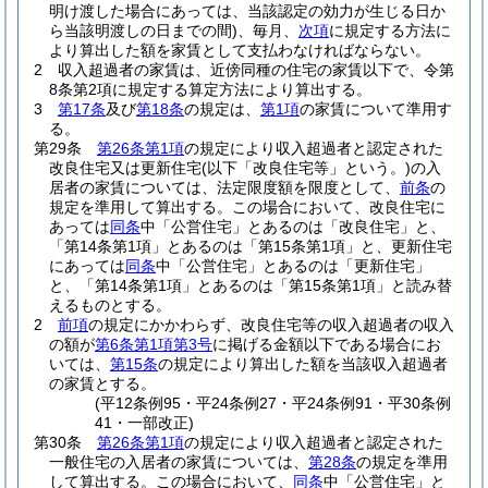
明け渡した場合にあっては、当該認定の効力が生じる日か
ら当該明渡しの日までの間)
、毎月、
次項
に規定する方法に
より算出した額を家賃として支払わなければならない。
2
収入超過者の家賃は、近傍同種の住宅の家賃以下で、令第
8条第2項に規定する算定方法により算出する。
3
第17条
及び
第18条
の規定は、
第1項
の家賃について準用す
る。
第29条
第26条第1項
の規定により収入超過者と認定された
改良住宅又は更新住宅
(以下「改良住宅等」という。)
の入
居者の家賃については、法定限度額を限度として、
前条
の
規定を準用して算出する。
この場合において、改良住宅に
あっては
同条
中「公営住宅」とあるのは「改良住宅」と、
「第14条第1項」とあるのは「第15条第1項」と、更新住宅
にあっては
同条
中「公営住宅」とあるのは「更新住宅」
と、「第14条第1項」とあるのは「第15条第1項」と読み替
えるものとする。
2
前項
の規定にかかわらず、改良住宅等の収入超過者の収入
の額が
第6条第1項第3号
に掲げる金額以下である場合にお
いては、
第15条
の規定により算出した額を当該収入超過者
の家賃とする。
(平12条例95・平24条例27・平24条例91・平30条例
41・一部改正)
第30条
第26条第1項
の規定により収入超過者と認定された
一般住宅の入居者の家賃については、
第28条
の規定を準用
して算出する。
この場合において、
同条
中「公営住宅」と