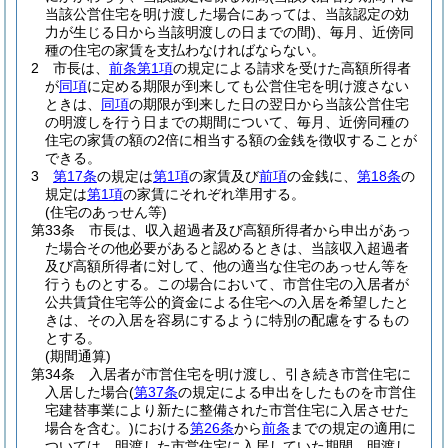
当該公営住宅を明け渡した場合にあっては、当該認定の効
力が生じる日から当該明渡しの日までの間)
、毎月、近傍同
種の住宅の家賃を支払わなければならない。
2
市長は、
前条第1項
の規定による請求を受けた高額所得者
が
同項
に定める期限が到来しても公営住宅を明け渡さない
ときは、
同項
の期限が到来した日の翌日から当該公営住宅
の明渡しを行う日までの期間について、毎月、近傍同種の
住宅の家賃の額の2倍に相当する額の金銭を徴収することが
できる。
3
第17条
の規定は
第1項
の家賃及び
前項
の金銭に、
第18条
の
規定は
第1項
の家賃にそれぞれ準用する。
(住宅のあっせん等)
第33条
市長は、収入超過者及び高額所得者から申出があっ
た場合その他必要があると認めるときは、当該収入超過者
及び高額所得者に対して、他の適当な住宅のあっせん等を
行うものとする。
この場合において、市営住宅の入居者が
公共賃貸住宅等公的資金による住宅への入居を希望したと
きは、その入居を容易にするように特別の配慮をするもの
とする。
(期間通算)
第34条
入居者が市営住宅を明け渡し、引き続き市営住宅に
入居した場合
(
第37条
の規定による申出をしたものを市営住
宅建替事業により新たに整備された市営住宅に入居させた
場合を含む。)
における
第26条
から
前条
までの規定の適用に
ついては、明渡した市営住宅に入居していた期間、明渡し