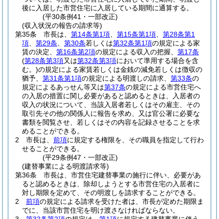
後に入居した市営住宅に入居している期間に通算する。
(平30条例41・一部改正)
(収入状況の報告の請求等)
第35条
市長は、
第14条第1項
、
第15条第1項
、
第28条第1
項
、
第29条
、
第30条
若しくは
第32条第1項
の規定による家
賃の決定、
第16条第2項
の規定による収入の把握、
第17条
(
第28条第3項
又は
第32条第3項
において準用する場合を含
む。)
の規定による家賃若しくは金銭の減免若しくは徴収の
猶予、
第31条第1項
の規定による明渡しの請求、
第33条
の
規定によるあっせん等又は
第37条
の規定による市営住宅へ
の入居の措置に関し必要があると認めるときは、入居者の
収入の状況について、当該入居者若しくはその雇主、その
取引先その他の関係人に報告を求め、又は官公署に必要な
書類を閲覧させ、若しくはその内容を記録させることを求
めることができる。
2
市長は、
前項
に規定する権限を、その職員を指定して行わ
せることができる。
(平29条例47・一部改正)
(建替事業による明渡請求等)
第36条
市長は、市営住宅建替事業の施行に伴い、必要があ
ると認めるときは、除却しようとする市営住宅の入居者に
対し期限を定めて、その明渡しを請求することができる。
2
前項
の規定による請求を受けた者は、市長が定めた期限ま
でに、当該市営住宅を明け渡さなければならない。