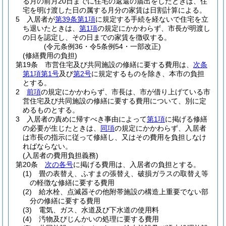
る月の前月20日までに住宅の返還の届出をしたときは、住
宅を明け渡した日の属する月分の家賃は日割計算による。
5
入居者が
第39条第1項
に規定する手続を経ないで住宅を立
ち退いたときは、
第1項
の規定にかかわらず、市長が明渡し
の日を認定し、その日までの家賃を徴収する。
(令元条例36・令5条例54・一部改正)
(修繕費用の負担)
第19条
市営住宅及び共同施設の修繕に要する費用は、
次条
第1項第1号
及び
第2号
に規定するものを除き、本市の負担
とする。
2
前項
の規定にかかわらず、市長は、市が借り上げている市
営住宅及び共同施設の修繕に要する費用について、別に定
めるものとする。
3
入居者の責めに帰すべき事由によって
第1項
に掲げる修繕
の必要が生じたときは、
同項
の規定にかかわらず、入居者
は市長の指示に従って修繕し、又はその費用を負担しなけ
ればならない。
(入居者の費用負担義務)
第20条
次の各号
に掲げる費用は、入居者の負担とする。
(1)
畳の表替え、ふすまの張替え、破損ガラスの取替え等
の軽徴な修繕に要する費用
(2)
給水栓、点滅器その他附帯施設の構造上重要でない部
分の修繕に要する費用
(3)
電気、ガス、水道及び下水道の使用料
(4)
汚物及びじんかいの処理に要する費用