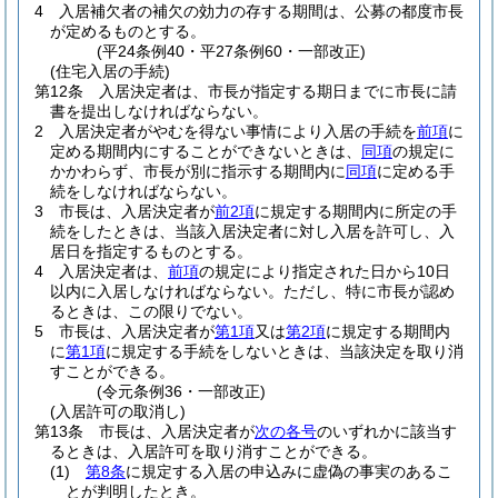
4
入居補欠者の補欠の効力の存する期間は、公募の都度市長
が定めるものとする。
(平24条例40・平27条例60・一部改正)
(住宅入居の手続)
第12条
入居決定者は、市長が指定する期日までに市長に請
書を提出しなければならない。
2
入居決定者がやむを得ない事情により入居の手続を
前項
に
定める期間内にすることができないときは、
同項
の規定に
かかわらず、市長が別に指示する期間内に
同項
に定める手
続をしなければならない。
3
市長は、入居決定者が
前2項
に規定する期間内に所定の手
続をしたときは、当該入居決定者に対し入居を許可し、入
居日を指定するものとする。
4
入居決定者は、
前項
の規定により指定された日から10日
以内に入居しなければならない。
ただし、特に市長が認め
るときは、この限りでない。
5
市長は、入居決定者が
第1項
又は
第2項
に規定する期間内
に
第1項
に規定する手続をしないときは、当該決定を取り消
すことができる。
(令元条例36・一部改正)
(入居許可の取消し)
第13条
市長は、入居決定者が
次の各号
のいずれかに該当す
るときは、入居許可を取り消すことができる。
(1)
第8条
に規定する入居の申込みに虚偽の事実のあるこ
とが判明したとき。