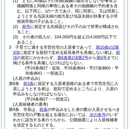
(1)
ともに40歳以下の夫婦
(婚姻の届出をしないが事実上
婚姻関係と同様の事情にある者その他婚姻の予約者を含
む。以下同じ。)
の一方であり、現に同居し、又は同居し
ようとする当該夫婦の他方及び当該夫婦が扶養する小学
校就学前の子があること。
(2)
前号
に規定する夫婦及びその子のみで世帯が構成され
ること。
(3)
その者の収入が、104,000円を超え214,000円以下で
あること。
3
子育てに適する市営住宅の入居者であって、
第10条の2第
3項
に規定する規則で定める延長条件を具備しない者は、
前
項
の規定にかかわらず、
第6条第1項第2号
から
第6号
までに
掲げる条件を具備しなければならない。
(平24条例27・追加、平26条例44・平27条例60・平
30条例41・一部改正)
(入居の申込み)
第8条
前3条
に規定する入居者資格のある者で市営住宅に入
居しようとする者は、規則で定めるところにより、入居の
申込みをしなければならない。
(平24条例27・一部改正)
(入居候補者の選考)
第9条
市長は、
前条
の申込みをした者の数が入居させるべき
市営住宅の戸数を超える場合においては、
次の各号
のいず
れかに該当する者のうちから、公開抽選により入居候補者
を決定するものとする。