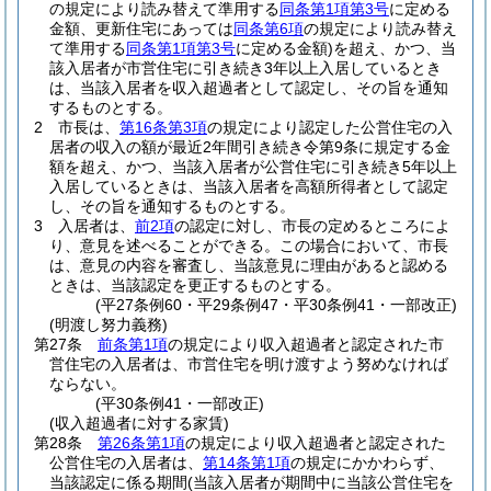
の規定により読み替えて準用する
同条第1項第3号
に定める
金額、更新住宅にあっては
同条第6項
の規定により読み替え
て準用する
同条第1項第3号
に定める金額)
を超え、かつ、当
該入居者が市営住宅に引き続き3年以上入居しているとき
は、当該入居者を収入超過者として認定し、その旨を通知
するものとする。
2
市長は、
第16条第3項
の規定により認定した公営住宅の入
居者の収入の額が最近2年間引き続き令第9条に規定する金
額を超え、かつ、当該入居者が公営住宅に引き続き5年以上
入居しているときは、当該入居者を高額所得者として認定
し、その旨を通知するものとする。
3
入居者は、
前2項
の認定に対し、市長の定めるところによ
り、意見を述べることができる。
この場合において、市長
は、意見の内容を審査し、当該意見に理由があると認める
ときは、当該認定を更正するものとする。
(平27条例60・平29条例47・平30条例41・一部改正)
(明渡し努力義務)
第27条
前条第1項
の規定により収入超過者と認定された市
営住宅の入居者は、市営住宅を明け渡すよう努めなければ
ならない。
(平30条例41・一部改正)
(収入超過者に対する家賃)
第28条
第26条第1項
の規定により収入超過者と認定された
公営住宅の入居者は、
第14条第1項
の規定にかかわらず、
当該認定に係る期間
(当該入居者が期間中に当該公営住宅を