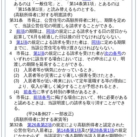
あるのは「一般住宅」と、「第14条第1項」とあるのは
「第15条第1項」と読み替えるものとする。
(高額所得者に対する明渡請求)
第31条
市長は、公営住宅の高額所得者に対し、期限を定め
て、当該公営住宅の明渡しを請求することができる。
2
前項
の期限は、
同項
の規定による請求をする日の翌日から
起算して6月を経過した日以後の日でなければならない。
3
第1項
の規定による請求を受けた者は、
同項
に定める期限
までに、当該公営住宅を明け渡さなければならない。
4
市長は、
第1項
の規定による請求を受けた者が
次の各号
の
いずれかに該当する場合においては、その申出により、明
渡しの期限を延長することができる。
(1)
入居者等が病気にかかっているとき。
(2)
入居者等が災害により著しい損害を受けたとき。
(3)
入居者等が近い将来において定年退職する等の理由に
より、収入が著しく減少することが予想されるとき。
(4)
前各号
に準ずる特別の事情があるとき。
5
市長は、
前項各号
に掲げる場合において、特に必要がある
と認めるときは、当該明渡しの請求を取り消すことができ
る。
(平24条例27・一部改正)
(高額所得者に対する家賃等)
第32条
第26条第2項
の規定により高額所得者と認定された
公営住宅の入居者は、
第14条第1項
及び
第28条第1項
の規定
にかかわらず、当該認定に係る期間
(当該入居者が期間中に