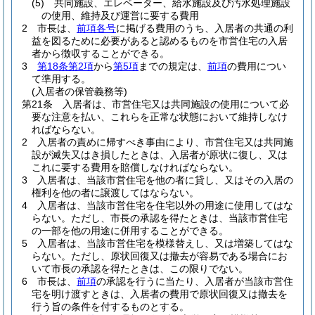
(5)
共同施設、エレベーター、給水施設及び汚水処理施設
の使用、維持及び運営に要する費用
2
市長は、
前項各号
に掲げる費用のうち、入居者の共通の利
益を図るために必要があると認めるものを市営住宅の入居
者から徴収することができる。
3
第18条第2項
から
第5項
までの規定は、
前項
の費用につい
て準用する。
(入居者の保管義務等)
第21条
入居者は、市営住宅又は共同施設の使用について必
要な注意を払い、これらを正常な状態において維持しなけ
ればならない。
2
入居者の責めに帰すべき事由により、市営住宅又は共同施
設が滅失又はき損したときは、入居者が原状に復し、又は
これに要する費用を賠償しなければならない。
3
入居者は、当該市営住宅を他の者に貸し、又はその入居の
権利を他の者に譲渡してはならない。
4
入居者は、当該市営住宅を住宅以外の用途に使用してはな
らない。
ただし、市長の承認を得たときは、当該市営住宅
の一部を他の用途に併用することができる。
5
入居者は、当該市営住宅を模様替えし、又は増築してはな
らない。
ただし、原状回復又は撤去が容易である場合にお
いて市長の承認を得たときは、この限りでない。
6
市長は、
前項
の承認を行うに当たり、入居者が当該市営住
宅を明け渡すときは、入居者の費用で原状回復又は撤去を
行う旨の条件を付するものとする。