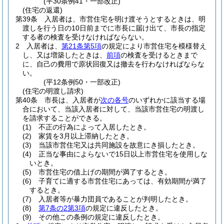
(平30条例41・一部改正)
(住宅の返還)
第39条
入居者は、市営住宅を明け渡そうとするときは、明
渡しを行う日の10日前までに市長に届け出て、市長の指定
する者の検査を受けなければならない。
2
入居者は、
第21条第5項
の規定により市営住宅を模様替え
し、又は増築したときは、
前項
の検査を受けるときまで
に、自己の費用で原状回復又は撤去を行わなければならな
い。
(平12条例50・一部改正)
(住宅の明渡し請求)
第40条
市長は、入居者が
次の各号
のいずれかに該当する場
合において、当該入居者に対して、当該市営住宅の明渡し
を請求することができる。
(1)
不正の行為によって入居したとき。
(2)
家賃を3月以上滞納したとき。
(3)
当該市営住宅又は共同施設を故意にき損したとき。
(4)
正当な事由によらないで15日以上市営住宅を使用しな
いとき。
(5)
市営住宅の借上げの期間が満了するとき。
(6)
子育てに適する市営住宅にあっては、有効期間が満了
するとき。
(7)
入居者等が暴力団員であることが判明したとき。
(8)
第7条の2第3項
の規定に違反したとき。
(9)
その他この条例の規定に違反したとき。