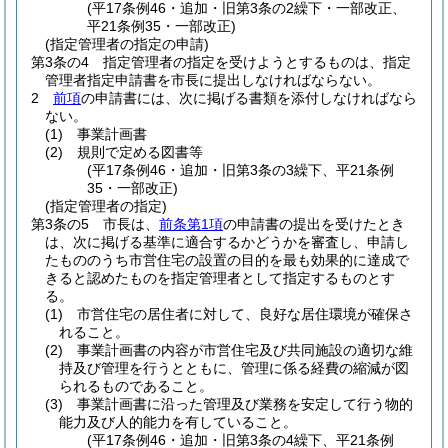
(平17条例46・追加・旧第3条の2繰下・一部改正、
平21条例35・一部改正)
(指定管理者の指定の申請)
第3条の4
指定管理者の指定を受けようとするものは、指定
管理者指定申請書を市長に提出しなければならない。
2
前項
の申請書には、次に掲げる書類を添付しなければなら
ない。
(1)
事業計画書
(2)
規則で定める図書等
(平17条例46・追加・旧第3条の3繰下、平21条例
35・一部改正)
(指定管理者の指定)
第3条の5
市長は、
前条第1項
の申請書の提出を受けたとき
は、次に掲げる基準に適合するかどうかを審査し、申請し
たもののうち市営住宅の設置の目的を最も効果的に達成で
きると認めたものを指定管理者として指定するものとす
る。
(1)
市営住宅の居住者に対して、良好な居住環境が確保さ
れること。
(2)
事業計画書の内容が市営住宅及び共同施設の適切な維
持及び管理を行うとともに、管理に係る経費の縮減が図
られるものであること。
(3)
事業計画書に沿った管理及び業務を安定して行う物的
能力及び人的能力を有していること。
(平17条例46・追加・旧第3条の4繰下、平21条例