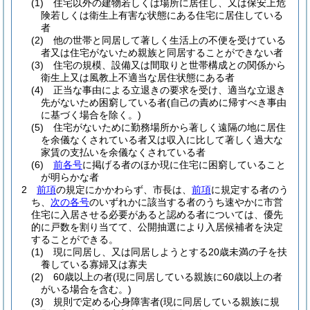
(1)
住宅以外の建物若しくは場所に居住し、又は保安上危
険若しくは衛生上有害な状態にある住宅に居住している
者
(2)
他の世帯と同居して著しく生活上の不便を受けている
者又は住宅がないため親族と同居することができない者
(3)
住宅の規模、設備又は間取りと世帯構成との関係から
衛生上又は風教上不適当な居住状態にある者
(4)
正当な事由による立退きの要求を受け、適当な立退き
先がないため困窮している者
(自己の責めに帰すべき事由
に基づく場合を除く。)
(5)
住宅がないために勤務場所から著しく遠隔の地に居住
を余儀なくされている者又は収入に比して著しく過大な
家賃の支払いを余儀なくされている者
(6)
前各号
に掲げる者のほか現に住宅に困窮していること
が明らかな者
2
前項
の規定にかかわらず、市長は、
前項
に規定する者のう
ち、
次の各号
のいずれかに該当する者のうち速やかに市営
住宅に入居させる必要があると認める者については、優先
的に戸数を割り当てて、公開抽選により入居候補者を決定
することができる。
(1)
現に同居し、又は同居しようとする20歳未満の子を扶
養している寡婦又は寡夫
(2)
60歳以上の者
(現に同居している親族に60歳以上の者
がいる場合を含む。)
(3)
規則で定める心身障害者
(現に同居している親族に規