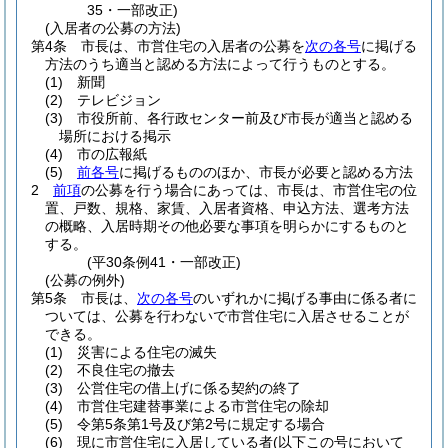
35・一部改正)
(入居者の公募の方法)
第4条
市長は、市営住宅の入居者の公募を
次の各号
に掲げる
方法のうち適当と認める方法によって行うものとする。
(1)
新聞
(2)
テレビジョン
(3)
市役所前、各行政センター前及び市長が適当と認める
場所における掲示
(4)
市の広報紙
(5)
前各号
に掲げるもののほか、市長が必要と認める方法
2
前項
の公募を行う場合にあっては、市長は、市営住宅の位
置、戸数、規格、家賃、入居者資格、申込方法、選考方法
の概略、入居時期その他必要な事項を明らかにするものと
する。
(平30条例41・一部改正)
(公募の例外)
第5条
市長は、
次の各号
のいずれかに掲げる事由に係る者に
ついては、公募を行わないで市営住宅に入居させることが
できる。
(1)
災害による住宅の滅失
(2)
不良住宅の撤去
(3)
公営住宅の借上げに係る契約の終了
(4)
市営住宅建替事業による市営住宅の除却
(5)
令第5条第1号及び第2号に規定する場合
(6)
現に市営住宅に入居している者
(以下この号において