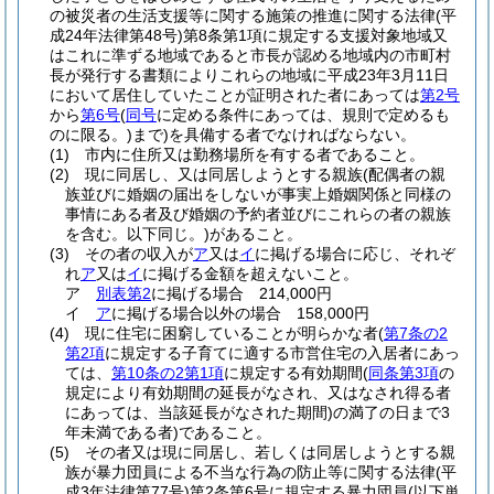
の被災者の生活支援等に関する施策の推進に関する法律
(平
成24年法律第48号)
第8条第1項に規定する支援対象地域又
はこれに準ずる地域であると市長が認める地域内の市町村
長が発行する書類によりこれらの地域に平成23年3月11日
において居住していたことが証明された者にあっては
第2号
から
第6号
(
同号
に定める条件にあっては、規則で定めるも
のに限る。)
まで)
を具備する者でなければならない。
(1)
市内に住所又は勤務場所を有する者であること。
(2)
現に同居し、又は同居しようとする親族
(配偶者の親
族並びに婚姻の届出をしないが事実上婚姻関係と同様の
事情にある者及び婚姻の予約者並びにこれらの者の親族
を含む。以下同じ。)
があること。
(3)
その者の収入が
ア
又は
イ
に掲げる場合に応じ、それぞ
れ
ア
又は
イ
に掲げる金額を超えないこと。
ア
別表第2
に掲げる場合 214,000円
イ
ア
に掲げる場合以外の場合 158,000円
(4)
現に住宅に困窮していることが明らかな者
(
第7条の2
第2項
に規定する子育てに適する市営住宅の入居者にあっ
ては、
第10条の2第1項
に規定する有効期間
(
同条第3項
の
規定により有効期間の延長がなされ、又はなされ得る者
にあっては、当該延長がなされた期間)
の満了の日まで3
年未満である者)
であること。
(5)
その者又は現に同居し、若しくは同居しようとする親
族が暴力団員による不当な行為の防止等に関する法律
(平
成3年法律第77号)
第2条第6号に規定する暴力団員
(以下単