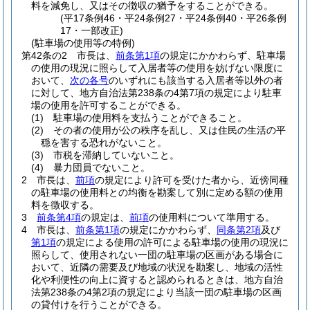
料を減免し、又はその徴収の猶予をすることができる。
(平17条例46・平24条例27・平24条例40・平26条例
17・一部改正)
(駐車場の使用等の特例)
第42条の2
市長は、
前条第1項
の規定にかかわらず、駐車場
の使用の現況に照らして入居者等の使用を妨げない限度に
おいて、
次の各号
のいずれにも該当する入居者等以外の者
に対して、地方自治法第238条の4第7項の規定により駐車
場の使用を許可することができる。
(1)
駐車場の使用料を支払うことができること。
(2)
その者の使用が公の秩序を乱し、又は住民の生活の平
穏を害する恐れがないこと。
(3)
市税を滞納していないこと。
(4)
暴力団員でないこと。
2
市長は、
前項
の規定により許可を受けた者から、近傍同種
の駐車場の使用料との均衡を勘案して別に定める額の使用
料を徴収する。
3
前条第4項
の規定は、
前項
の使用料について準用する。
4
市長は、
前条第1項
の規定にかかわらず、
同条第2項
及び
第1項
の規定による使用の許可による駐車場の使用の現況に
照らして、使用されない一団の駐車場の区画がある場合に
おいて、近隣の需要及び地域の状況を勘案し、地域の活性
化や利便性の向上に資すると認められるときは、地方自治
法第238条の4第2項の規定により当該一団の駐車場の区画
の貸付けを行うことができる。