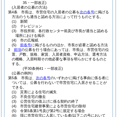
35・一部改正)
(入居者の公募の方法)
第4条
市長は、市営住宅の入居者の公募を
次の各号
に掲げる
方法のうち適当と認める方法によって行うものとする。
(1)
新聞
(2)
テレビジョン
(3)
市役所前、各行政センター前及び市長が適当と認める
場所における掲示
(4)
市の広報紙
(5)
前各号
に掲げるもののほか、市長が必要と認める方法
2
前項
の公募を行う場合にあっては、市長は、市営住宅の位
置、戸数、規格、家賃、入居者資格、申込方法、選考方法
の概略、入居時期その他必要な事項を明らかにするものと
する。
(平30条例41・一部改正)
(公募の例外)
第5条
市長は、
次の各号
のいずれかに掲げる事由に係る者に
ついては、公募を行わないで市営住宅に入居させることが
できる。
(1)
災害による住宅の滅失
(2)
不良住宅の撤去
(3)
公営住宅の借上げに係る契約の終了
(4)
市営住宅建替事業による市営住宅の除却
(5)
令第5条第1号及び第2号に規定する場合
(6)
現に市営住宅に入居している者
(以下この号において