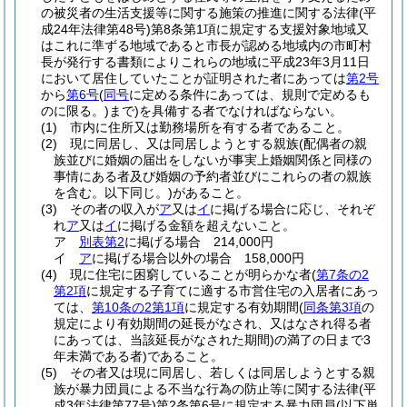
の被災者の生活支援等に関する施策の推進に関する法律
(平
成24年法律第48号)
第8条第1項に規定する支援対象地域又
はこれに準ずる地域であると市長が認める地域内の市町村
長が発行する書類によりこれらの地域に平成23年3月11日
において居住していたことが証明された者にあっては
第2号
から
第6号
(
同号
に定める条件にあっては、規則で定めるも
のに限る。)
まで)
を具備する者でなければならない。
(1)
市内に住所又は勤務場所を有する者であること。
(2)
現に同居し、又は同居しようとする親族
(配偶者の親
族並びに婚姻の届出をしないが事実上婚姻関係と同様の
事情にある者及び婚姻の予約者並びにこれらの者の親族
を含む。以下同じ。)
があること。
(3)
その者の収入が
ア
又は
イ
に掲げる場合に応じ、それぞ
れ
ア
又は
イ
に掲げる金額を超えないこと。
ア
別表第2
に掲げる場合 214,000円
イ
ア
に掲げる場合以外の場合 158,000円
(4)
現に住宅に困窮していることが明らかな者
(
第7条の2
第2項
に規定する子育てに適する市営住宅の入居者にあっ
ては、
第10条の2第1項
に規定する有効期間
(
同条第3項
の
規定により有効期間の延長がなされ、又はなされ得る者
にあっては、当該延長がなされた期間)
の満了の日まで3
年未満である者)
であること。
(5)
その者又は現に同居し、若しくは同居しようとする親
族が暴力団員による不当な行為の防止等に関する法律
(平
成3年法律第77号)
第2条第6号に規定する暴力団員
(以下単