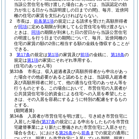
当該公営住宅を明け渡した場合にあっては、当該認定の効
力が生じる日から当該明渡しの日までの間)
、毎月、近傍同
種の住宅の家賃を支払わなければならない。
2
市長は、
前条第1項
の規定による請求を受けた高額所得者
が
同項
に定める期限が到来しても公営住宅を明け渡さない
ときは、
同項
の期限が到来した日の翌日から当該公営住宅
の明渡しを行う日までの期間について、毎月、近傍同種の
住宅の家賃の額の2倍に相当する額の金銭を徴収することが
できる。
3
第17条
の規定は
第1項
の家賃及び
前項
の金銭に、
第18条
の
規定は
第1項
の家賃にそれぞれ準用する。
(住宅のあっせん等)
第33条
市長は、収入超過者及び高額所得者から申出があっ
た場合その他必要があると認めるときは、当該収入超過者
及び高額所得者に対して、他の適当な住宅のあっせん等を
行うものとする。
この場合において、市営住宅の入居者が
公共賃貸住宅等公的資金による住宅への入居を希望したと
きは、その入居を容易にするように特別の配慮をするもの
とする。
(期間通算)
第34条
入居者が市営住宅を明け渡し、引き続き市営住宅に
入居した場合
(
第37条
の規定による申出をしたものを市営住
宅建替事業により新たに整備された市営住宅に入居させた
場合を含む。)
における
第26条
から
前条
までの規定の適用に
ついては、明渡した市営住宅に入居していた期間、明渡し