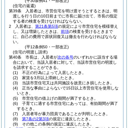
(平30条例41・一部改正)
(住宅の返還)
第39条
入居者は、市営住宅を明け渡そうとするときは、明
渡しを行う日の10日前までに市長に届け出て、市長の指定
する者の検査を受けなければならない。
2
入居者は、
第21条第5項
の規定により市営住宅を模様替え
し、又は増築したときは、
前項
の検査を受けるときまで
に、自己の費用で原状回復又は撤去を行わなければならな
い。
(平12条例50・一部改正)
(住宅の明渡し請求)
第40条
市長は、入居者が
次の各号
のいずれかに該当する場
合において、当該入居者に対して、当該市営住宅の明渡し
を請求することができる。
(1)
不正の行為によって入居したとき。
(2)
家賃を3月以上滞納したとき。
(3)
当該市営住宅又は共同施設を故意にき損したとき。
(4)
正当な事由によらないで15日以上市営住宅を使用しな
いとき。
(5)
市営住宅の借上げの期間が満了するとき。
(6)
子育てに適する市営住宅にあっては、有効期間が満了
するとき。
(7)
入居者等が暴力団員であることが判明したとき。
(8)
第7条の2第3項
の規定に違反したとき。
(9)
その他この条例の規定に違反したとき。