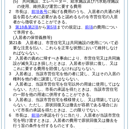
(5)
共同施設、エレベーター、給水施設及び汚水処理施設
の使用、維持及び運営に要する費用
2
市長は、
前項各号
に掲げる費用のうち、入居者の共通の利
益を図るために必要があると認めるものを市営住宅の入居
者から徴収することができる。
3
第18条第2項
から
第5項
までの規定は、
前項
の費用につい
て準用する。
(入居者の保管義務等)
第21条
入居者は、市営住宅又は共同施設の使用について必
要な注意を払い、これらを正常な状態において維持しなけ
ればならない。
2
入居者の責めに帰すべき事由により、市営住宅又は共同施
設が滅失又はき損したときは、入居者が原状に復し、又は
これに要する費用を賠償しなければならない。
3
入居者は、当該市営住宅を他の者に貸し、又はその入居の
権利を他の者に譲渡してはならない。
4
入居者は、当該市営住宅を住宅以外の用途に使用してはな
らない。
ただし、市長の承認を得たときは、当該市営住宅
の一部を他の用途に併用することができる。
5
入居者は、当該市営住宅を模様替えし、又は増築してはな
らない。
ただし、原状回復又は撤去が容易である場合にお
いて市長の承認を得たときは、この限りでない。
6
市長は、
前項
の承認を行うに当たり、入居者が当該市営住
宅を明け渡すときは、入居者の費用で原状回復又は撤去を
行う旨の条件を付するものとする。