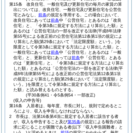
第15条
改良住宅、一般住宅及び更新住宅の毎月の家賃の算
出については、改良住宅、一般住宅及び更新住宅を公営住
宅とみなし、
前条
の規定を準用する。
この場合において、
改良住宅にあっては
前条
中「公営住宅」とあるのは「改良
住宅」と、「令第3条に規定する方法により算出した額」と
あるのは「公営住宅法の一部を改正する法律
(平成8年法律
第55号)
による改正前の公営住宅法第12条第1項の規定によ
り算出した額
(第29条において「法定限度額」という。)
を
限度として令第3条に規定する方法により算出した額」と、
一般住宅にあっては
前条
中「公営住宅」とあるのは「一般
住宅」と、更新住宅にあっては
前条
中「公営住宅」とある
のは「更新住宅」と、「令第3条に規定する方法により算出
した額」とあるのは「公営住宅法の一部を改正する法律
(平
成8年法律第55号)
による改正前の公営住宅法第12条第1項
の規定により算出した額
(第29条において「法定限度額」と
いう。)
を限度として令第3条に規定する方法により算出し
た額」と読み替えるものとする。
(平30条例41・令5条例54・一部改正)
(収入の申告等)
第16条
入居者は、毎年度、市長に対し、規則で定めるとこ
ろにより、収入を申告しなければならない。
2
市長は、法第16条第4項に規定する入居者に該当する者
が、収入を申告すること及び
第35条
の規定による報告の請
求に応じることが困難である者
(以下「収入申告困難者」と
いう。)
と認めるときは、
前項
の規定にかかわらず、毎年