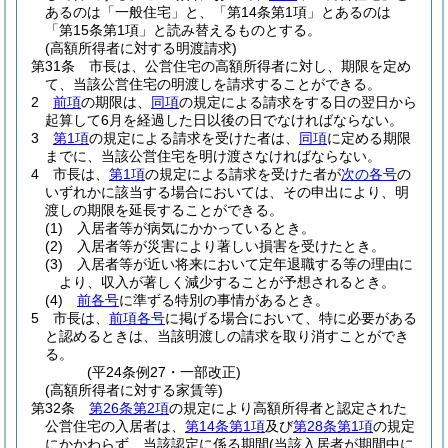
あるのは「一般住宅」と、「第14条第1項」とあるのは
「第15条第1項」と読み替えるものとする。
(高額所得者に対する明渡請求)
第31条
市長は、公営住宅の高額所得者に対し、期限を定め
て、当該公営住宅の明渡しを請求することができる。
2
前項
の期限は、
同項
の規定による請求をする日の翌日から
起算して6月を経過した日以後の日でなければならない。
3
第1項
の規定による請求を受けた者は、
同項
に定める期限
までに、当該公営住宅を明け渡さなければならない。
4
市長は、
第1項
の規定による請求を受けた者が
次の各号
の
いずれかに該当する場合においては、その申出により、明
渡しの期限を延長することができる。
(1)
入居者等が病気にかかっているとき。
(2)
入居者等が災害により著しい損害を受けたとき。
(3)
入居者等が近い将来において定年退職する等の理由に
より、収入が著しく減少することが予想されるとき。
(4)
前各号
に準ずる特別の事情があるとき。
5
市長は、
前項各号
に掲げる場合において、特に必要がある
と認めるときは、当該明渡しの請求を取り消すことができ
る。
(平24条例27・一部改正)
(高額所得者に対する家賃等)
第32条
第26条第2項
の規定により高額所得者と認定された
公営住宅の入居者は、
第14条第1項
及び
第28条第1項
の規定
にかかわらず、当該認定に係る期間
(当該入居者が期間中に