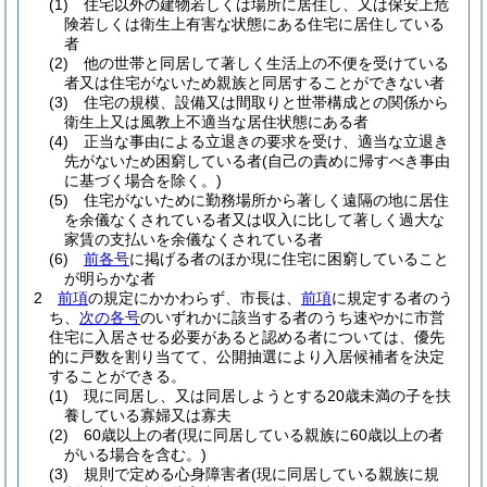
(1)
住宅以外の建物若しくは場所に居住し、又は保安上危
険若しくは衛生上有害な状態にある住宅に居住している
者
(2)
他の世帯と同居して著しく生活上の不便を受けている
者又は住宅がないため親族と同居することができない者
(3)
住宅の規模、設備又は間取りと世帯構成との関係から
衛生上又は風教上不適当な居住状態にある者
(4)
正当な事由による立退きの要求を受け、適当な立退き
先がないため困窮している者
(自己の責めに帰すべき事由
に基づく場合を除く。)
(5)
住宅がないために勤務場所から著しく遠隔の地に居住
を余儀なくされている者又は収入に比して著しく過大な
家賃の支払いを余儀なくされている者
(6)
前各号
に掲げる者のほか現に住宅に困窮していること
が明らかな者
2
前項
の規定にかかわらず、市長は、
前項
に規定する者のう
ち、
次の各号
のいずれかに該当する者のうち速やかに市営
住宅に入居させる必要があると認める者については、優先
的に戸数を割り当てて、公開抽選により入居候補者を決定
することができる。
(1)
現に同居し、又は同居しようとする20歳未満の子を扶
養している寡婦又は寡夫
(2)
60歳以上の者
(現に同居している親族に60歳以上の者
がいる場合を含む。)
(3)
規則で定める心身障害者
(現に同居している親族に規