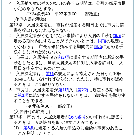
4
入居補欠者の補欠の効力の存する期間は、公募の都度市長
が定めるものとする。
(平24条例40・平27条例60・一部改正)
(住宅入居の手続)
第12条
入居決定者は、市長が指定する期日までに市長に請
書を提出しなければならない。
2
入居決定者がやむを得ない事情により入居の手続を
前項
に
定める期間内にすることができないときは、
同項
の規定に
かかわらず、市長が別に指示する期間内に
同項
に定める手
続をしなければならない。
3
市長は、入居決定者が
前2項
に規定する期間内に所定の手
続をしたときは、当該入居決定者に対し入居を許可し、入
居日を指定するものとする。
4
入居決定者は、
前項
の規定により指定された日から10日
以内に入居しなければならない。
ただし、特に市長が認め
るときは、この限りでない。
5
市長は、入居決定者が
第1項
又は
第2項
に規定する期間内
に
第1項
に規定する手続をしないときは、当該決定を取り消
すことができる。
(令元条例36・一部改正)
(入居許可の取消し)
第13条
市長は、入居決定者が
次の各号
のいずれかに該当す
るときは、入居許可を取り消すことができる。
(1)
第8条
に規定する入居の申込みに虚偽の事実のあるこ
とが判明したとき。