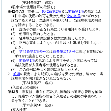
(平24条例27・追加)
(駐車場の使用許可の取消し)
第42条の3
市長は、
第42条第2項
又は
前条第1項
の規定によ
り駐車場の使用の許可を受けた者が
次の各号
のいずれかに
該当するときは、当該許可を取り消し、当該駐車場の明渡
しを請求することができる。
(1)
虚偽その他不正な行為により使用許可を受けたとき。
(2)
使用料を滞納したとき。
(3)
駐車場又は附属設備を故意に毀損したとき。
(4)
正当な事由によらないで1月以上駐車場を使用しない
とき。
(5)
第42条第2項各号
又は
前条第1項各号
に掲げる事項のい
ずれかに該当しなくなったとき。
(6)
前条第1項
の規定により許可を受けた者にあっては、
当該使用が入居者等の使用を妨げるとき。
(7)
この条例に基づく規則に違反したとき。
2
前項
の規定により明渡しの請求を受けた者は、速やかに当
該駐車場を明け渡さなければならない。
(平24条例27・追加)
(入居者との連絡)
第43条
市長は、市営住宅及び共同施設の適正な管理を補助
し、修繕すべき箇所の報告等入居者との連絡の事務を行う
者を置くことができる。
(平12条例50・全改)
(立入検査)