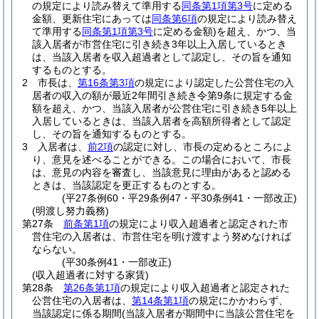
の規定により読み替えて準用する
同条第1項第3号
に定める
金額、更新住宅にあっては
同条第6項
の規定により読み替え
て準用する
同条第1項第3号
に定める金額)
を超え、かつ、当
該入居者が市営住宅に引き続き3年以上入居しているとき
は、当該入居者を収入超過者として認定し、その旨を通知
するものとする。
2
市長は、
第16条第3項
の規定により認定した公営住宅の入
居者の収入の額が最近2年間引き続き令第9条に規定する金
額を超え、かつ、当該入居者が公営住宅に引き続き5年以上
入居しているときは、当該入居者を高額所得者として認定
し、その旨を通知するものとする。
3
入居者は、
前2項
の認定に対し、市長の定めるところによ
り、意見を述べることができる。
この場合において、市長
は、意見の内容を審査し、当該意見に理由があると認める
ときは、当該認定を更正するものとする。
(平27条例60・平29条例47・平30条例41・一部改正)
(明渡し努力義務)
第27条
前条第1項
の規定により収入超過者と認定された市
営住宅の入居者は、市営住宅を明け渡すよう努めなければ
ならない。
(平30条例41・一部改正)
(収入超過者に対する家賃)
第28条
第26条第1項
の規定により収入超過者と認定された
公営住宅の入居者は、
第14条第1項
の規定にかかわらず、
当該認定に係る期間
(当該入居者が期間中に当該公営住宅を