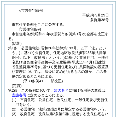
○市営住宅条例
平成9年9月29日
条例第38号
市営住宅条例をここに公布する。
市営住宅条例
市営住宅条例(昭和35年横須賀市条例第9号)の全部を改正す
る。
(総則)
第1条
公営住宅法
(昭和26年法律第193号。以下「法」とい
う。)
に基づく公営住宅、住宅地区改良法
(昭和35年法律第
84号。以下「改良法」という。)
に基づく改良住宅、一般住
宅及び改良住宅等改善事業制度要綱
(平成11年4月1日建設
省住整発第25号)
に基づく更新住宅並びに共同施設の設置及
び管理については、法令に定めがあるもののほか、この条
例の定めるところによる。
(平30条例41・一部改正)
(定義)
第2条
この条例において、
次の各号
に掲げる用語の意義は、
当該各号
に定めるところによる。
(1)
市営住宅 公営住宅、改良住宅、一般住宅及び更新住
宅をいう。
(2)
公営住宅 法第2条第2号に規定する公営住宅をいう。
(3)
改良住宅 改良法第2条第6項に規定する改良住宅をい