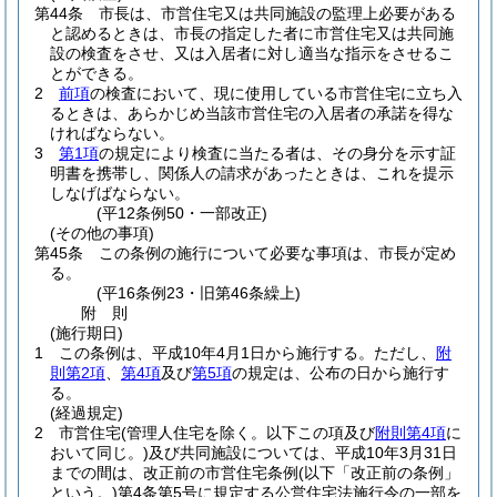
第44条
市長は、市営住宅又は共同施設の監理上必要がある
と認めるときは、市長の指定した者に市営住宅又は共同施
設の検査をさせ、又は入居者に対し適当な指示をさせるこ
とができる。
2
前項
の検査において、現に使用している市営住宅に立ち入
るときは、あらかじめ当該市営住宅の入居者の承諾を得な
ければならない。
3
第1項
の規定により検査に当たる者は、その身分を示す証
明書を携帯し、関係人の請求があったときは、これを提示
しなげばならない。
(平12条例50・一部改正)
(その他の事項)
第45条
この条例の施行について必要な事項は、市長が定め
る。
(平16条例23・旧第46条繰上)
附
則
(施行期日)
1
この条例は、平成10年4月1日から施行する。
ただし、
附
則第2項
、
第4項
及び
第5項
の規定は、公布の日から施行す
る。
(経過規定)
2
市営住宅
(管理人住宅を除く。以下この項及び
附則第4項
に
おいて同じ。)
及び共同施設については、平成10年3月31日
までの間は、改正前の市営住宅条例
(以下「改正前の条例」
という。)
第4条第5号に規定する公営住宅法施行令の一部を