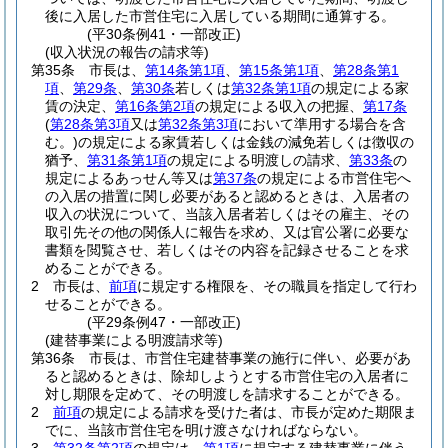
後に入居した市営住宅に入居している期間に通算する。
(平30条例41・一部改正)
(収入状況の報告の請求等)
第35条
市長は、
第14条第1項
、
第15条第1項
、
第28条第1
項
、
第29条
、
第30条
若しくは
第32条第1項
の規定による家
賃の決定、
第16条第2項
の規定による収入の把握、
第17条
(
第28条第3項
又は
第32条第3項
において準用する場合を含
む。)
の規定による家賃若しくは金銭の減免若しくは徴収の
猶予、
第31条第1項
の規定による明渡しの請求、
第33条
の
規定によるあっせん等又は
第37条
の規定による市営住宅へ
の入居の措置に関し必要があると認めるときは、入居者の
収入の状況について、当該入居者若しくはその雇主、その
取引先その他の関係人に報告を求め、又は官公署に必要な
書類を閲覧させ、若しくはその内容を記録させることを求
めることができる。
2
市長は、
前項
に規定する権限を、その職員を指定して行わ
せることができる。
(平29条例47・一部改正)
(建替事業による明渡請求等)
第36条
市長は、市営住宅建替事業の施行に伴い、必要があ
ると認めるときは、除却しようとする市営住宅の入居者に
対し期限を定めて、その明渡しを請求することができる。
2
前項
の規定による請求を受けた者は、市長が定めた期限ま
でに、当該市営住宅を明け渡さなければならない。