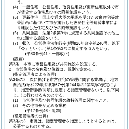
う。
(4)
一般住宅 公営住宅、改良住宅及び更新住宅以外で市
が賃貸する住宅及びその附帯施設をいう。
(5)
更新住宅 国土交通大臣の承認を受けた改良住宅等建
替計画に基づいて市が施行した改良住宅等建替事業によ
り建設した住宅及びその附帯施設をいう。
(6)
共同施設 法第2条第9号に規定する共同施設その他こ
れに類する施設をいう。
(7)
収入 公営住宅法施行令
(昭和26年政令第240号。以下
「令」という。)
第1条第3号に規定する収入をいう。
(平30条例41・一部改正)
(設置)
第3条
本市に市営住宅及び共同施設を設置する。
2
市営住宅の名称及び位置は、規則で定める。
(指定管理者による管理)
第3条の2
次に掲げる市営住宅の管理に関する業務は、地方
自治法
(昭和22年法律第67号)
第244条の2第3項の規定によ
り、指定管理者
(同項に規定する指定管理者をいう。以下同
じ。)
に行わせるものとする。
(1)
市営住宅及び共同施設の維持管理に関すること。
(2)
その他市長が定める業務
(平17条例46・追加)
(指定管理者の公募)
第3条の3
市長は、指定管理者を指定しようとするときは、
公募するものとする。