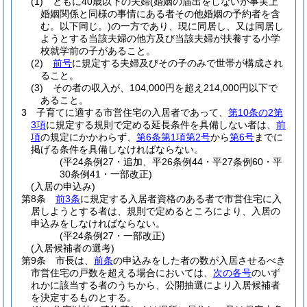
(1)
ともに40歳以下の夫婦
(婚姻の届出をしないが事実上
婚姻関係と同様の事情にある者その他婚姻の予約者を含
む。以下同じ。)
の一方であり、現に同居し、又は同居し
ようとする当該夫婦の他方及び当該夫婦が扶養する小学
校就学前の子があること。
(2)
前号
に規定する夫婦及びその子のみで世帯が構成され
ること。
(3)
その者の収入が、104,000円を超え214,000円以下で
あること。
3
子育てに適する市営住宅の入居者であって、
第10条の2第
3項
に規定する規則で定める延長条件を具備しない者は、
前
項
の規定にかかわらず、
第6条第1項第2号
から
第6号
までに
掲げる条件を具備しなければならない。
(平24条例27・追加、平26条例44・平27条例60・平
30条例41・一部改正)
(入居の申込み)
第8条
前3条
に規定する入居者資格のある者で市営住宅に入
居しようとする者は、規則で定めるところにより、入居の
申込みをしなければならない。
(平24条例27・一部改正)
(入居候補者の選考)
第9条
市長は、
前条
の申込みをした者の数が入居させるべき
市営住宅の戸数を超える場合においては、
次の各号
のいず
れかに該当する者のうちから、公開抽選により入居候補者
を決定するものとする。