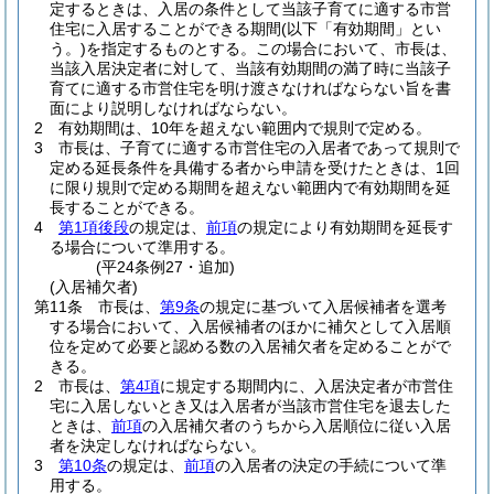
定するときは、入居の条件として当該子育てに適する市営
住宅に入居することができる期間
(以下「有効期間」とい
う。)
を指定するものとする。
この場合において、市長は、
当該入居決定者に対して、当該有効期間の満了時に当該子
育てに適する市営住宅を明け渡さなければならない旨を書
面により説明しなければならない。
2
有効期間は、10年を超えない範囲内で規則で定める。
3
市長は、子育てに適する市営住宅の入居者であって規則で
定める延長条件を具備する者から申請を受けたときは、1回
に限り規則で定める期間を超えない範囲内で有効期間を延
長することができる。
4
第1項後段
の規定は、
前項
の規定により有効期間を延長す
る場合について準用する。
(平24条例27・追加)
(入居補欠者)
第11条
市長は、
第9条
の規定に基づいて入居候補者を選考
する場合において、入居候補者のほかに補欠として入居順
位を定めて必要と認める数の入居補欠者を定めることがで
きる。
2
市長は、
第4項
に規定する期間内に、入居決定者が市営住
宅に入居しないとき又は入居者が当該市営住宅を退去した
ときは、
前項
の入居補欠者のうちから入居順位に従い入居
者を決定しなければならない。
3
第10条
の規定は、
前項
の入居者の決定の手続について準
用する。