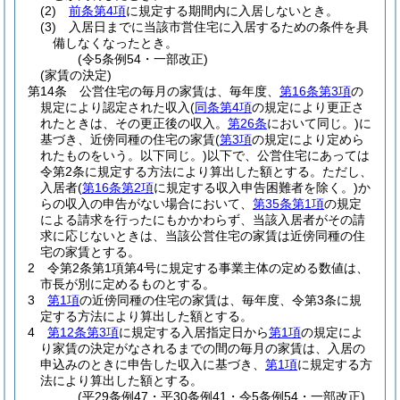
(2)
前条第4項
に規定する期間内に入居しないとき。
(3)
入居日までに当該市営住宅に入居するための条件を具
備しなくなったとき。
(令5条例54・一部改正)
(家賃の決定)
第14条
公営住宅の毎月の家賃は、毎年度、
第16条第3項
の
規定により認定された収入
(
同条第4項
の規定により更正さ
れたときは、その更正後の収入。
第26条
において同じ。)
に
基づき、近傍同種の住宅の家賃
(
第3項
の規定により定めら
れたものをいう。以下同じ。)
以下で、公営住宅にあっては
令第2条に規定する方法により算出した額とする。
ただし、
入居者
(
第16条第2項
に規定する収入申告困難者を除く。)
か
らの収入の申告がない場合において、
第35条第1項
の規定
による請求を行ったにもかかわらず、当該入居者がその請
求に応じないときは、当該公営住宅の家賃は近傍同種の住
宅の家賃とする。
2
令第2条第1項第4号に規定する事業主体の定める数値は、
市長が別に定めるものとする。
3
第1項
の近傍同種の住宅の家賃は、毎年度、令第3条に規
定する方法により算出した額とする。
4
第12条第3項
に規定する入居指定日から
第1項
の規定によ
り家賃の決定がなされるまでの間の毎月の家賃は、入居の
申込みのときに申告した収入に基づき、
第1項
に規定する方
法により算出した額とする。
(平29条例47・平30条例41・令5条例54・一部改正)