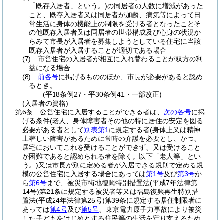
「既存入居者」という。)
の同居者の人数に増減があった
こと、既存入居者又は同居者が加齢、病気等によって日
常生活に身体の機能上の制限を受ける者となったことそ
の他既存入居者又は同居者の世帯構成及び心身の状況か
らみて市長が入居者を募集しようとしている住宅に当該
既存入居者が入居することが適切である場合
(7)
市営住宅の入居者が相互に入れ替わることが双方の利
益になる場合
(8)
前各号
に掲げるもののほか、市長が必要があると認め
るとき。
(平18条例27・平30条例41・一部改正)
(入居者の資格)
第6条
公営住宅に入居することができる者は、
次の各号
に掲
げる条件
(老人、身体障害者その他の特に居住の安定を図る
必要がある者として
別表第1
に規定する者
(身体上又は精神
上著しい障害があるために常時の介護を必要とし、かつ、
居宅においてこれを受けることができず、又は受けること
が困難であると認められる者を除く。以下「老人等」とい
う。)
又は市長が別に定める者が入居できる規則で定める規
模の公営住宅に入居する場合にあっては
第1号
及び
第3号
か
ら
第6号
まで、被災市街地復興特別措置法
(平成7年法律第
14号)
第21条に規定する被災者等又は福島復興再生特別措
置法
(平成24年法律第25号)
第39条に規定する居住制限者に
あっては
第4号
及び
第5号
、東京電力原子力事故により被災
した子どもをはじめとする住民等の生活を守り支えるため