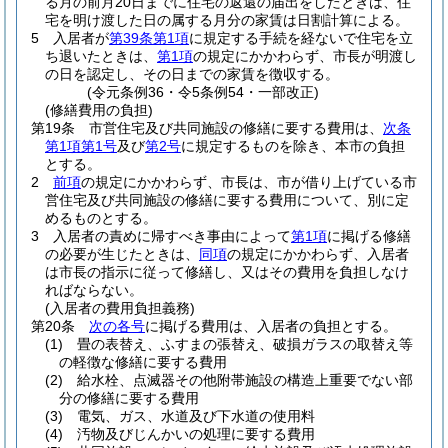
る月の前月20日までに住宅の返還の届出をしたときは、住
宅を明け渡した日の属する月分の家賃は日割計算による。
5
入居者が
第39条第1項
に規定する手続を経ないで住宅を立
ち退いたときは、
第1項
の規定にかかわらず、市長が明渡し
の日を認定し、その日までの家賃を徴収する。
(令元条例36・令5条例54・一部改正)
(修繕費用の負担)
第19条
市営住宅及び共同施設の修繕に要する費用は、
次条
第1項第1号
及び
第2号
に規定するものを除き、本市の負担
とする。
2
前項
の規定にかかわらず、市長は、市が借り上げている市
営住宅及び共同施設の修繕に要する費用について、別に定
めるものとする。
3
入居者の責めに帰すべき事由によって
第1項
に掲げる修繕
の必要が生じたときは、
同項
の規定にかかわらず、入居者
は市長の指示に従って修繕し、又はその費用を負担しなけ
ればならない。
(入居者の費用負担義務)
第20条
次の各号
に掲げる費用は、入居者の負担とする。
(1)
畳の表替え、ふすまの張替え、破損ガラスの取替え等
の軽徴な修繕に要する費用
(2)
給水栓、点滅器その他附帯施設の構造上重要でない部
分の修繕に要する費用
(3)
電気、ガス、水道及び下水道の使用料
(4)
汚物及びじんかいの処理に要する費用