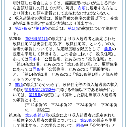
明け渡した場合にあっては、当該認定の効力が生じる日か
ら当該明渡しの日までの間)
、毎月、
次項
に規定する方法に
より算出した額を家賃として支払わなければならない。
2
収入超過者の家賃は、近傍同種の住宅の家賃以下で、令第
8条第2項に規定する算定方法により算出する。
3
第17条
及び
第18条
の規定は、
第1項
の家賃について準用す
る。
第29条
第26条第1項
の規定により収入超過者と認定された
改良住宅又は更新住宅
(以下「改良住宅等」という。)
の入
居者の家賃については、法定限度額を限度として、
前条
の
規定を準用して算出する。
この場合において、改良住宅に
あっては
同条
中「公営住宅」とあるのは「改良住宅」と、
「第14条第1項」とあるのは「第15条第1項」と、更新住宅
にあっては
同条
中「公営住宅」とあるのは「更新住宅」
と、「第14条第1項」とあるのは「第15条第1項」と読み替
えるものとする。
2
前項
の規定にかかわらず、改良住宅等の収入超過者の収入
の額が
第6条第1項第3号
に掲げる金額以下である場合にお
いては、
第15条
の規定により算出した額を当該収入超過者
の家賃とする。
(平12条例95・平24条例27・平24条例91・平30条例
41・一部改正)
第30条
第26条第1項
の規定により収入超過者と認定された
一般住宅の入居者の家賃については、
第28条
の規定を準用
して算出する。
この場合において、
同条
中「公営住宅」と