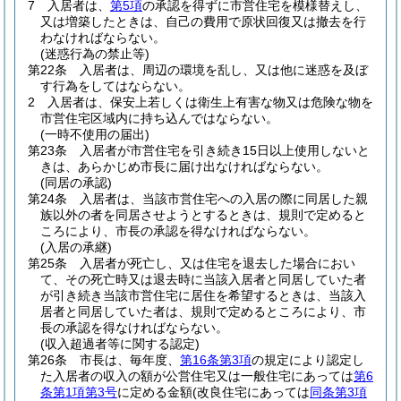
7
入居者は、
第5項
の承認を得ずに市営住宅を模様替えし、
又は増築したときは、自己の費用で原状回復又は撤去を行
わなければならない。
(迷惑行為の禁止等)
第22条
入居者は、周辺の環境を乱し、又は他に迷惑を及ぼ
す行為をしてはならない。
2
入居者は、保安上若しくは衛生上有害な物又は危険な物を
市営住宅区域内に持ち込んではならない。
(一時不使用の届出)
第23条
入居者が市営住宅を引き続き15日以上使用しないと
きは、あらかじめ市長に届け出なければならない。
(同居の承認)
第24条
入居者は、当該市営住宅への入居の際に同居した親
族以外の者を同居させようとするときは、規則で定めると
ころにより、市長の承認を得なければならない。
(入居の承継)
第25条
入居者が死亡し、又は住宅を退去した場合におい
て、その死亡時又は退去時に当該入居者と同居していた者
が引き続き当該市営住宅に居住を希望するときは、当該入
居者と同居していた者は、規則で定めるところにより、市
長の承認を得なければならない。
(収入超過者等に関する認定)
第26条
市長は、毎年度、
第16条第3項
の規定により認定し
た入居者の収入の額が公営住宅又は一般住宅にあっては
第6
条第1項第3号
に定める金額
(改良住宅にあっては
同条第3項