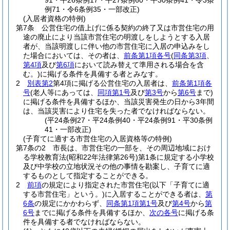
91・平26条例17・平27条例60・平30条例41・令3条
例71・令6条例35・一部改正)
(入居者資格の特例)
第7条
公営住宅の借上げに係る契約の終了又は市営住宅の用
途の廃止により当該市営住宅の明渡しをしようとする入居
者が、当該明渡しに伴い他の市営住宅に入居の申込みをし
た場合においては、その者は、
前条第1項各号
(
同条第3項
、
第4項
及び
第6項
において読み替えて準用される場合を含
む。)
に掲げる条件を具備する者とみなす。
2
別表第2
第4項に掲げる公営住宅の入居者は、
前条第1項各
号
(老人等にあっては、
同項第1号
及び
第3号
から
第6号
まで)
に掲げる条件を具備するほか、当該災害発生の日から3年間
は、当該災害により住宅を失った者でなければならない。
(平24条例27・平24条例40・平24条例91・平30条例
41・一部改正)
(子育てに適する市営住宅の入居資格等の特例)
第7条の2
市長は、市営住宅の一部を、その周辺地域におけ
る学校教育法
(昭和22年法律第26号)
第1条に規定する小学校
及び中学校の立地状況その他の事情を勘案し、子育てに適
するものとして指定することができる。
2
前項
の規定により指定された市営住宅
(以下「子育てに適
する市営住宅」という。)
に入居することができる者は、
第
6条
の規定にかかわらず、
同条第1項第1号
及び
第4号
から
第
6号
までに掲げる条件を具備するほか、
次の各号
に掲げる条
件を具備する者でなければならない。