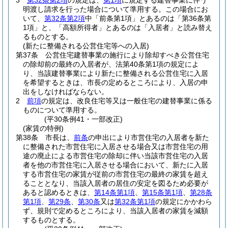
3
第32条第2項
の規定は、
第1項
に規定する建替事業に伴う
明渡し請求を行った場合について準用する。
この場合にお
いて、
第32条第2項
中「前条第1項」とあるのは「第36条第
1項」と、「高額所得者」とあるのは「入居者」と読み替え
るものとする。
(新たに整備される公営住宅等への入居)
第37条
公営住宅建替事業の施行により除却すべき公営住宅
の除却前の最終の入居者が、法第40条第1項の規定によ
り、当該建替事業により新たに整備される公営住宅に入居
を希望するときは、市長の定めるところにより、入居の申
出をしなければならない。
2
前項
の規定は、改良住宅等又は一般住宅の建替事業に係る
ものについて準用する。
(平30条例41・一部改正)
(家賃の特例)
第38条
市長は、
前条
の申出により市営住宅の入居者を新た
に整備された市営住宅に入居させる場合又は市営住宅の用
途の廃止による市営住宅の除却に伴い当該市営住宅の入居
者を他の市営住宅に入居させる場合において、新たに入居
する市営住宅の家賃が従前の市営住宅の最終の家賃を超え
ることとなり、当該入居者の居住の安定を図るため必要が
あると認めるときは、
第14条第1項
、
第15条第1項
、
第28条
第1項
、
第29条
、
第30条
又は
第32条第1項
の規定にかかわら
ず、規則で定めるところにより、当該入居者の家賃を減額
するものとする。