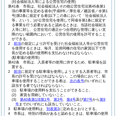
(社会福祉法人等による公営住宅の使用)
第41条
市長は、社会福祉法人その他公営住宅法第45条第1
項の事業等を定める省令
(平成8年／厚生省／建設省／令第1
号)
第2条に規定する者
(以下この条において「社会福祉法人
等」という。)
が公営住宅を使用して同省令第1条に規定す
る事業を行う必要があると認めるときは、当該社会福祉法
人等に対し、公営住宅の適正かつ合理的な管理に著しい支
障のない範囲内において、公営住宅の使用を許可すること
ができる。
2
前項
の規定により許可を受けた社会福祉法人等が公営住宅
を使用するときは、毎月、近傍同種の住宅の家賃以下で市
長が定める額の使用料を支払わなければならない。
(駐車場の使用等)
第42条
市長は、入居者等の使用に供するため、駐車場を設
置する。
2
前項
に規定する駐車場を使用しようとする入居者等は、市
長の許可を受けなければならない。
この場合において、駐
車場を使用することができる者は、
次の各号
のいずれにも
該当する者でなければならない。
(1)
駐車場の使用料を支払うことができること。
(2)
家賃を滞納していないこと。
(3)
第40条第1項第1号
、
第3号
、
第4号
及び
第7号
から
第9
号
までのいずれにも該当していないこと。
3
駐車場の使用料は、
別表第3
に定めるとおりとする。
4
市長は、特別の理由があると認めるときは、駐車場の使用