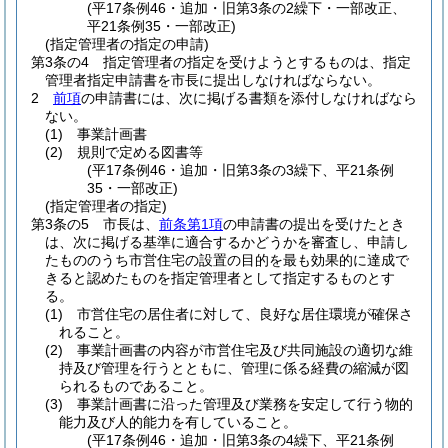
(平17条例46・追加・旧第3条の2繰下・一部改正、
平21条例35・一部改正)
(指定管理者の指定の申請)
第3条の4
指定管理者の指定を受けようとするものは、指定
管理者指定申請書を市長に提出しなければならない。
2
前項
の申請書には、次に掲げる書類を添付しなければなら
ない。
(1)
事業計画書
(2)
規則で定める図書等
(平17条例46・追加・旧第3条の3繰下、平21条例
35・一部改正)
(指定管理者の指定)
第3条の5
市長は、
前条第1項
の申請書の提出を受けたとき
は、次に掲げる基準に適合するかどうかを審査し、申請し
たもののうち市営住宅の設置の目的を最も効果的に達成で
きると認めたものを指定管理者として指定するものとす
る。
(1)
市営住宅の居住者に対して、良好な居住環境が確保さ
れること。
(2)
事業計画書の内容が市営住宅及び共同施設の適切な維
持及び管理を行うとともに、管理に係る経費の縮減が図
られるものであること。
(3)
事業計画書に沿った管理及び業務を安定して行う物的
能力及び人的能力を有していること。
(平17条例46・追加・旧第3条の4繰下、平21条例