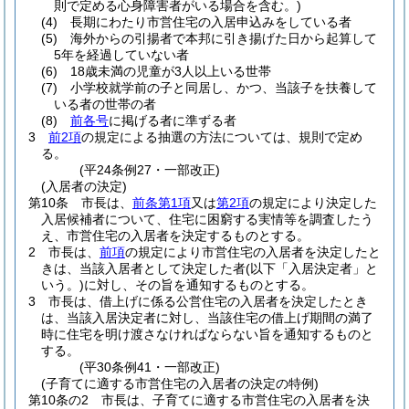
則で定める心身障害者がいる場合を含む。)
(4)
長期にわたり市営住宅の入居申込みをしている者
(5)
海外からの引揚者で本邦に引き揚げた日から起算して
5年を経過していない者
(6)
18歳未満の児童が3人以上いる世帯
(7)
小学校就学前の子と同居し、かつ、当該子を扶養して
いる者の世帯の者
(8)
前各号
に掲げる者に準ずる者
3
前2項
の規定による抽選の方法については、規則で定め
る。
(平24条例27・一部改正)
(入居者の決定)
第10条
市長は、
前条第1項
又は
第2項
の規定により決定した
入居候補者について、住宅に困窮する実情等を調査したう
え、市営住宅の入居者を決定するものとする。
2
市長は、
前項
の規定により市営住宅の入居者を決定したと
きは、当該入居者として決定した者
(以下「入居決定者」と
いう。)
に対し、その旨を通知するものとする。
3
市長は、借上げに係る公営住宅の入居者を決定したとき
は、当該入居決定者に対し、当該住宅の借上げ期間の満了
時に住宅を明け渡さなければならない旨を通知するものと
する。
(平30条例41・一部改正)
(子育てに適する市営住宅の入居者の決定の特例)
第10条の2
市長は、子育てに適する市営住宅の入居者を決