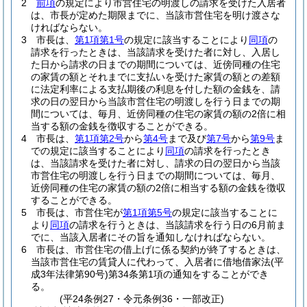
2
前項
の規定により市営住宅の明渡しの請求を受けた入居者
は、市長が定めた期限までに、当該市営住宅を明け渡さな
ければならない。
3
市長は、
第1項第1号
の規定に該当することにより
同項
の
請求を行ったときは、当該請求を受けた者に対し、入居し
た日から請求の日までの期間については、近傍同種の住宅
の家賃の額とそれまでに支払いを受けた家賃の額との差額
に法定利率による支払期後の利息を付した額の金銭を、請
求の日の翌日から当該市営住宅の明渡しを行う日までの期
間については、毎月、近傍同種の住宅の家賃の額の2倍に相
当する額の金銭を徴収することができる。
4
市長は、
第1項第2号
から
第4号
まで及び
第7号
から
第9号
ま
での規定に該当することにより
同項
の請求を行ったとき
は、当該請求を受けた者に対し、請求の日の翌日から当該
市営住宅の明渡しを行う日までの期間については、毎月、
近傍同種の住宅の家賃の額の2倍に相当する額の金銭を徴収
することができる。
5
市長は、市営住宅が
第1項第5号
の規定に該当することに
より
同項
の請求を行うときは、当該請求を行う日の6月前ま
でに、当該入居者にその旨を通知しなければならない。
6
市長は、市営住宅の借上げに係る契約が終了するときは、
当該市営住宅の賃貸人に代わって、入居者に借地借家法
(平
成3年法律第90号)
第34条第1項の通知をすることができ
る。
(平24条例27・令元条例36・一部改正)