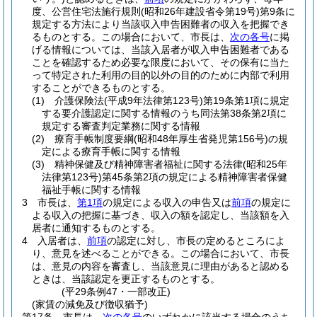
度、公営住宅法施行規則
(昭和26年建設省令第19号)
第9条に
規定する方法により当該収入申告困難者の収入を把握でき
るものとする。
この場合において、市長は、
次の各号
に掲
げる情報については、当該入居者が収入申告困難者である
ことを確認するため必要な限度において、その保有に当た
って特定された利用の目的以外の目的のために内部で利用
することができるものとする。
(1)
介護保険法
(平成9年法律第123号)
第19条第1項に規定
する要介護認定に関する情報のうち同法第38条第2項に
規定する審査判定業務に関する情報
(2)
療育手帳制度要綱
(昭和48年厚生省発児第156号)
の規
定による療育手帳に関する情報
(3)
精神保健及び精神障害者福祉に関する法律
(昭和25年
法律第123号)
第45条第2項の規定による精神障害者保健
福祉手帳に関する情報
3
市長は、
第1項
の規定による収入の申告又は
前項
の規定に
よる収入の把握に基づき、収入の額を認定し、当該額を入
居者に通知するものとする。
4
入居者は、
前項
の認定に対し、市長の定めるところによ
り、意見を述べることができる。
この場合において、市長
は、意見の内容を審査し、当該意見に理由があると認める
ときは、当該認定を更正するものとする。
(平29条例47・一部改正)
(家賃の減免及び徴収猶予)