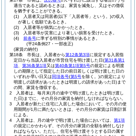
第17条
市長は、
次の各号
のいずれかに該当する場合のうち
適当であると認めるときは、家賃を減免し、又はその徴収
を猶予することができる。
(1)
入居者又は同居者
(以下「入居者等」という。)
の収入
が著しく低額であるとき。
(2)
入居者等が病気にかかったとき。
(3)
入居者等が災害により著しい損害を受けたとき。
(4)
前各号
に準ずる特別の事情があるとき。
(平24条例27・一部改正)
(家賃の納付)
第18条
市長は、入居者から
第12条第3項
に規定する入居指
定日から当該入居者が市営住宅を明け渡した日
(
第31条第1
項
、
第36条第1項
又は
第40条第1項第5号
の規定による明渡
しの期限として指定した日の前日若しくは明け渡した日の
いずれか早い日又は
同項各号
(
第5号
を除く。)
の規定により
明渡しの請求があったときは明渡しの請求があった日)
まで
の間、家賃を徴収する。
2
入居者は、毎月末
(月の途中で明け渡したときは明け渡し
た日)
までに、その月分の家賃を納付しなければならない。
3
入居者が新たに住宅に入居した場合において、その月の使
用期間が1月に満たないときは、その月分の家賃は日割計算
による。
4
入居者は、月の途中で明け渡した場合においては、
第1項
の規定にかかわらず、その月分の家賃の全額を納付しなけ
ればならない。
ただし、住宅を明け渡そうとする日の属す