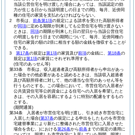
当該公営住宅を明け渡した場合にあっては、当該認定の効
力が生じる日から当該明渡しの日までの間)
、毎月、近傍同
種の住宅の家賃を支払わなければならない。
2
市長は、
前条第1項
の規定による請求を受けた高額所得者
が
同項
に定める期限が到来しても公営住宅を明け渡さない
ときは、
同項
の期限が到来した日の翌日から当該公営住宅
の明渡しを行う日までの期間について、毎月、近傍同種の
住宅の家賃の額の2倍に相当する額の金銭を徴収することが
できる。
3
第17条
の規定は
第1項
の家賃及び
前項
の金銭に、
第18条
の
規定は
第1項
の家賃にそれぞれ準用する。
(住宅のあっせん等)
第33条
市長は、収入超過者及び高額所得者から申出があっ
た場合その他必要があると認めるときは、当該収入超過者
及び高額所得者に対して、他の適当な住宅のあっせん等を
行うものとする。
この場合において、市営住宅の入居者が
公共賃貸住宅等公的資金による住宅への入居を希望したと
きは、その入居を容易にするように特別の配慮をするもの
とする。
(期間通算)
第34条
入居者が市営住宅を明け渡し、引き続き市営住宅に
入居した場合
(
第37条
の規定による申出をしたものを市営住
宅建替事業により新たに整備された市営住宅に入居させた
場合を含む。)
における
第26条
から
前条
までの規定の適用に
ついては、明渡した市営住宅に入居していた期間、明渡し