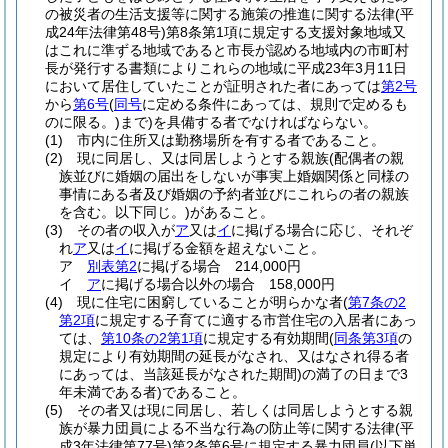
の被災者の生活支援等に関する施策の推進に関する法律
(平
成24年法律第48号)
第8条第1項に規定する支援対象地域又
はこれに準ずる地域であると市長が認める地域内の市町村
長が発行する書類によりこれらの地域に平成23年3月11日
において居住していたことが証明された者にあっては
第2号
から
第6号
(
同号
に定める条件にあっては、規則で定めるも
のに限る。)
まで)
を具備する者でなければならない。
(1)
市内に住所又は勤務場所を有する者であること。
(2)
現に同居し、又は同居しようとする親族
(配偶者の親
族並びに婚姻の届出をしないが事実上婚姻関係と同様の
事情にある者及び婚姻の予約者並びにこれらの者の親族
を含む。以下同じ。)
があること。
(3)
その者の収入が
ア
又は
イ
に掲げる場合に応じ、それぞ
れ
ア
又は
イ
に掲げる金額を超えないこと。
ア
別表第2
に掲げる場合 214,000円
イ
ア
に掲げる場合以外の場合 158,000円
(4)
現に住宅に困窮していることが明らかな者
(
第7条の2
第2項
に規定する子育てに適する市営住宅の入居者にあっ
ては、
第10条の2第1項
に規定する有効期間
(
同条第3項
の
規定により有効期間の延長がなされ、又はなされ得る者
にあっては、当該延長がなされた期間)
の満了の日まで3
年未満である者)
であること。
(5)
その者又は現に同居し、若しくは同居しようとする親
族が暴力団員による不当な行為の防止等に関する法律
(平
成3年法律第77号)
第2条第6号に規定する暴力団員
(以下単