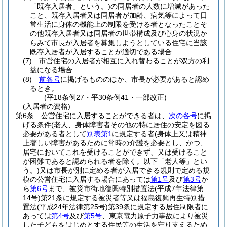
「既存入居者」という。)
の同居者の人数に増減があった
こと、既存入居者又は同居者が加齢、病気等によって日
常生活に身体の機能上の制限を受ける者となったことそ
の他既存入居者又は同居者の世帯構成及び心身の状況か
らみて市長が入居者を募集しようとしている住宅に当該
既存入居者が入居することが適切である場合
(7)
市営住宅の入居者が相互に入れ替わることが双方の利
益になる場合
(8)
前各号
に掲げるもののほか、市長が必要があると認め
るとき。
(平18条例27・平30条例41・一部改正)
(入居者の資格)
第6条
公営住宅に入居することができる者は、
次の各号
に掲
げる条件
(老人、身体障害者その他の特に居住の安定を図る
必要がある者として
別表第1
に規定する者
(身体上又は精神
上著しい障害があるために常時の介護を必要とし、かつ、
居宅においてこれを受けることができず、又は受けること
が困難であると認められる者を除く。以下「老人等」とい
う。)
又は市長が別に定める者が入居できる規則で定める規
模の公営住宅に入居する場合にあっては
第1号
及び
第3号
か
ら
第6号
まで、被災市街地復興特別措置法
(平成7年法律第
14号)
第21条に規定する被災者等又は福島復興再生特別措
置法
(平成24年法律第25号)
第39条に規定する居住制限者に
あっては
第4号
及び
第5号
、東京電力原子力事故により被災
した子どもをはじめとする住民等の生活を守り支えるため