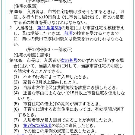
(平30条例41・一部改正)
(住宅の返還)
第39条
入居者は、市営住宅を明け渡そうとするときは、明
渡しを行う日の10日前までに市長に届け出て、市長の指定
する者の検査を受けなければならない。
2
入居者は、
第21条第5項
の規定により市営住宅を模様替え
し、又は増築したときは、
前項
の検査を受けるときまで
に、自己の費用で原状回復又は撤去を行わなければならな
い。
(平12条例50・一部改正)
(住宅の明渡し請求)
第40条
市長は、入居者が
次の各号
のいずれかに該当する場
合において、当該入居者に対して、当該市営住宅の明渡し
を請求することができる。
(1)
不正の行為によって入居したとき。
(2)
家賃を3月以上滞納したとき。
(3)
当該市営住宅又は共同施設を故意にき損したとき。
(4)
正当な事由によらないで15日以上市営住宅を使用しな
いとき。
(5)
市営住宅の借上げの期間が満了するとき。
(6)
子育てに適する市営住宅にあっては、有効期間が満了
するとき。
(7)
入居者等が暴力団員であることが判明したとき。
(8)
第7条の2第3項
の規定に違反したとき。
(9)
その他この条例の規定に違反したとき。