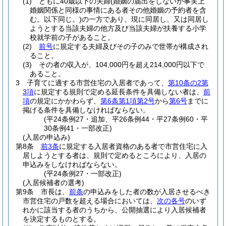
(1)
ともに40歳以下の夫婦
(婚姻の届出をしないが事実上
婚姻関係と同様の事情にある者その他婚姻の予約者を含
む。以下同じ。)
の一方であり、現に同居し、又は同居し
ようとする当該夫婦の他方及び当該夫婦が扶養する小学
校就学前の子があること。
(2)
前号
に規定する夫婦及びその子のみで世帯が構成され
ること。
(3)
その者の収入が、104,000円を超え214,000円以下で
あること。
3
子育てに適する市営住宅の入居者であって、
第10条の2第
3項
に規定する規則で定める延長条件を具備しない者は、
前
項
の規定にかかわらず、
第6条第1項第2号
から
第6号
までに
掲げる条件を具備しなければならない。
(平24条例27・追加、平26条例44・平27条例60・平
30条例41・一部改正)
(入居の申込み)
第8条
前3条
に規定する入居者資格のある者で市営住宅に入
居しようとする者は、規則で定めるところにより、入居の
申込みをしなければならない。
(平24条例27・一部改正)
(入居候補者の選考)
第9条
市長は、
前条
の申込みをした者の数が入居させるべき
市営住宅の戸数を超える場合においては、
次の各号
のいず
れかに該当する者のうちから、公開抽選により入居候補者
を決定するものとする。