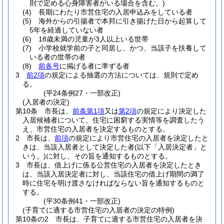
則で定める心身障害者がいる場合を含む。)
(4)
長期にわたり市営住宅の入居申込みをしている者
(5)
海外からの引揚者で本邦に引き揚げた日から起算して
5年を経過していない者
(6)
18歳未満の児童が3人以上いる世帯
(7)
小学校就学前の子と同居し、かつ、当該子を扶養して
いる者の世帯の者
(8)
前各号
に掲げる者に準ずる者
3
前2項
の規定による抽選の方法については、規則で定め
る。
(平24条例27・一部改正)
(入居者の決定)
第10条
市長は、
前条第1項
又は
第2項
の規定により決定した
入居候補者について、住宅に困窮する実情等を調査したう
え、市営住宅の入居者を決定するものとする。
2
市長は、
前項
の規定により市営住宅の入居者を決定したと
きは、当該入居者として決定した者
(以下「入居決定者」と
いう。)
に対し、その旨を通知するものとする。
3
市長は、借上げに係る公営住宅の入居者を決定したとき
は、当該入居決定者に対し、当該住宅の借上げ期間の満了
時に住宅を明け渡さなければならない旨を通知するものと
する。
(平30条例41・一部改正)
(子育てに適する市営住宅の入居者の決定の特例)
第10条の2
市長は、子育てに適する市営住宅の入居者を決