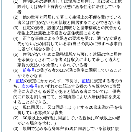
(1)
住宅以外の建物若しくは場所に居住し、又は保安上危
険若しくは衛生上有害な状態にある住宅に居住している
者
(2)
他の世帯と同居して著しく生活上の不便を受けている
者又は住宅がないため親族と同居することができない者
(3)
住宅の規模、設備又は間取りと世帯構成との関係から
衛生上又は風教上不適当な居住状態にある者
(4)
正当な事由による立退きの要求を受け、適当な立退き
先がないため困窮している者
(自己の責めに帰すべき事由
に基づく場合を除く。)
(5)
住宅がないために勤務場所から著しく遠隔の地に居住
を余儀なくされている者又は収入に比して著しく過大な
家賃の支払いを余儀なくされている者
(6)
前各号
に掲げる者のほか現に住宅に困窮していること
が明らかな者
2
前項
の規定にかかわらず、市長は、
前項
に規定する者のう
ち、
次の各号
のいずれかに該当する者のうち速やかに市営
住宅に入居させる必要があると認める者については、優先
的に戸数を割り当てて、公開抽選により入居候補者を決定
することができる。
(1)
現に同居し、又は同居しようとする20歳未満の子を扶
養している寡婦又は寡夫
(2)
60歳以上の者
(現に同居している親族に60歳以上の者
がいる場合を含む。)
(3)
規則で定める心身障害者
(現に同居している親族に規