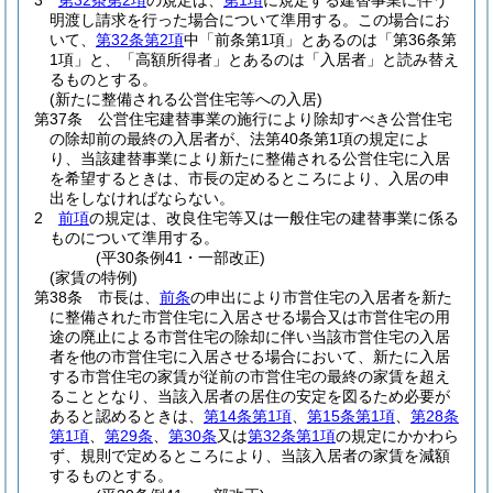
3
第32条第2項
の規定は、
第1項
に規定する建替事業に伴う
明渡し請求を行った場合について準用する。
この場合にお
いて、
第32条第2項
中「前条第1項」とあるのは「第36条第
1項」と、「高額所得者」とあるのは「入居者」と読み替え
るものとする。
(新たに整備される公営住宅等への入居)
第37条
公営住宅建替事業の施行により除却すべき公営住宅
の除却前の最終の入居者が、法第40条第1項の規定によ
り、当該建替事業により新たに整備される公営住宅に入居
を希望するときは、市長の定めるところにより、入居の申
出をしなければならない。
2
前項
の規定は、改良住宅等又は一般住宅の建替事業に係る
ものについて準用する。
(平30条例41・一部改正)
(家賃の特例)
第38条
市長は、
前条
の申出により市営住宅の入居者を新た
に整備された市営住宅に入居させる場合又は市営住宅の用
途の廃止による市営住宅の除却に伴い当該市営住宅の入居
者を他の市営住宅に入居させる場合において、新たに入居
する市営住宅の家賃が従前の市営住宅の最終の家賃を超え
ることとなり、当該入居者の居住の安定を図るため必要が
あると認めるときは、
第14条第1項
、
第15条第1項
、
第28条
第1項
、
第29条
、
第30条
又は
第32条第1項
の規定にかかわら
ず、規則で定めるところにより、当該入居者の家賃を減額
するものとする。