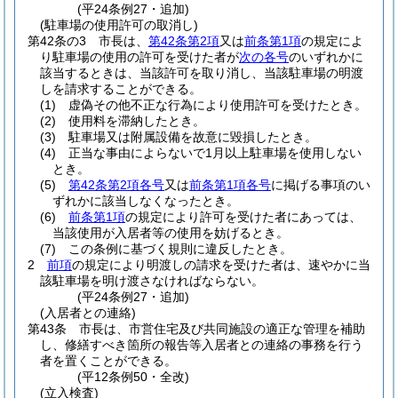
(平24条例27・追加)
(駐車場の使用許可の取消し)
第42条の3
市長は、
第42条第2項
又は
前条第1項
の規定によ
り駐車場の使用の許可を受けた者が
次の各号
のいずれかに
該当するときは、当該許可を取り消し、当該駐車場の明渡
しを請求することができる。
(1)
虚偽その他不正な行為により使用許可を受けたとき。
(2)
使用料を滞納したとき。
(3)
駐車場又は附属設備を故意に毀損したとき。
(4)
正当な事由によらないで1月以上駐車場を使用しない
とき。
(5)
第42条第2項各号
又は
前条第1項各号
に掲げる事項のい
ずれかに該当しなくなったとき。
(6)
前条第1項
の規定により許可を受けた者にあっては、
当該使用が入居者等の使用を妨げるとき。
(7)
この条例に基づく規則に違反したとき。
2
前項
の規定により明渡しの請求を受けた者は、速やかに当
該駐車場を明け渡さなければならない。
(平24条例27・追加)
(入居者との連絡)
第43条
市長は、市営住宅及び共同施設の適正な管理を補助
し、修繕すべき箇所の報告等入居者との連絡の事務を行う
者を置くことができる。
(平12条例50・全改)
(立入検査)