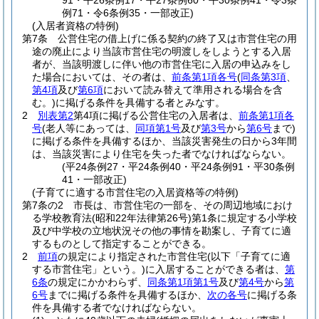
91・平26条例17・平27条例60・平30条例41・令3条
例71・令6条例35・一部改正)
(入居者資格の特例)
第7条
公営住宅の借上げに係る契約の終了又は市営住宅の用
途の廃止により当該市営住宅の明渡しをしようとする入居
者が、当該明渡しに伴い他の市営住宅に入居の申込みをし
た場合においては、その者は、
前条第1項各号
(
同条第3項
、
第4項
及び
第6項
において読み替えて準用される場合を含
む。)
に掲げる条件を具備する者とみなす。
2
別表第2
第4項に掲げる公営住宅の入居者は、
前条第1項各
号
(老人等にあっては、
同項第1号
及び
第3号
から
第6号
まで)
に掲げる条件を具備するほか、当該災害発生の日から3年間
は、当該災害により住宅を失った者でなければならない。
(平24条例27・平24条例40・平24条例91・平30条例
41・一部改正)
(子育てに適する市営住宅の入居資格等の特例)
第7条の2
市長は、市営住宅の一部を、その周辺地域におけ
る学校教育法
(昭和22年法律第26号)
第1条に規定する小学校
及び中学校の立地状況その他の事情を勘案し、子育てに適
するものとして指定することができる。
2
前項
の規定により指定された市営住宅
(以下「子育てに適
する市営住宅」という。)
に入居することができる者は、
第
6条
の規定にかかわらず、
同条第1項第1号
及び
第4号
から
第
6号
までに掲げる条件を具備するほか、
次の各号
に掲げる条
件を具備する者でなければならない。