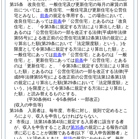
第15条
改良住宅、一般住宅及び更新住宅の毎月の家賃の算
出については、改良住宅、一般住宅及び更新住宅を公営住
宅とみなし、
前条
の規定を準用する。
この場合において、
改良住宅にあっては
前条
中「公営住宅」とあるのは「改良
住宅」と、「令第3条に規定する方法により算出した額」と
あるのは「公営住宅法の一部を改正する法律
(平成8年法律
第55号)
による改正前の公営住宅法第12条第1項の規定によ
り算出した額
(第29条において「法定限度額」という。)
を
限度として令第3条に規定する方法により算出した額」と、
一般住宅にあっては
前条
中「公営住宅」とあるのは「一般
住宅」と、更新住宅にあっては
前条
中「公営住宅」とある
のは「更新住宅」と、「令第3条に規定する方法により算出
した額」とあるのは「公営住宅法の一部を改正する法律
(平
成8年法律第55号)
による改正前の公営住宅法第12条第1項
の規定により算出した額
(第29条において「法定限度額」と
いう。)
を限度として令第3条に規定する方法により算出し
た額」と読み替えるものとする。
(平30条例41・令5条例54・一部改正)
(収入の申告等)
第16条
入居者は、毎年度、市長に対し、規則で定めるとこ
ろにより、収入を申告しなければならない。
2
市長は、法第16条第4項に規定する入居者に該当する者
が、収入を申告すること及び
第35条
の規定による報告の請
求に応じることが困難である者
(以下「収入申告困難者」と
いう。)
と認めるときは、
前項
の規定にかかわらず、毎年