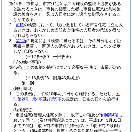
第44条
市長は、市営住宅又は共同施設の監理上必要がある
と認めるときは、市長の指定した者に市営住宅又は共同施
設の検査をさせ、又は入居者に対し適当な指示をさせるこ
とができる。
2
前項
の検査において、現に使用している市営住宅に立ち入
るときは、あらかじめ当該市営住宅の入居者の承諾を得な
ければならない。
3
第1項
の規定により検査に当たる者は、その身分を示す証
明書を携帯し、関係人の請求があったときは、これを提示
しなげばならない。
(平12条例50・一部改正)
(その他の事項)
第45条
この条例の施行について必要な事項は、市長が定め
る。
(平16条例23・旧第46条繰上)
附
則
(施行期日)
1
この条例は、平成10年4月1日から施行する。
ただし、
附
則第2項
、
第4項
及び
第5項
の規定は、公布の日から施行す
る。
(経過規定)
2
市営住宅
(管理人住宅を除く。以下この項及び
附則第4項
に
おいて同じ。)
及び共同施設については、平成10年3月31日
までの間は、改正前の市営住宅条例
(以下「改正前の条例」
という。)
第4条第5号に規定する公営住宅法施行令の一部を