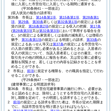
後に入居した市営住宅に入居している期間に通算する。
(平30条例41・一部改正)
(収入状況の報告の請求等)
第35条
市長は、
第14条第1項
、
第15条第1項
、
第28条第1
項
、
第29条
、
第30条
若しくは
第32条第1項
の規定による家
賃の決定、
第16条第2項
の規定による収入の把握、
第17条
(
第28条第3項
又は
第32条第3項
において準用する場合を含
む。)
の規定による家賃若しくは金銭の減免若しくは徴収の
猶予、
第31条第1項
の規定による明渡しの請求、
第33条
の
規定によるあっせん等又は
第37条
の規定による市営住宅へ
の入居の措置に関し必要があると認めるときは、入居者の
収入の状況について、当該入居者若しくはその雇主、その
取引先その他の関係人に報告を求め、又は官公署に必要な
書類を閲覧させ、若しくはその内容を記録させることを求
めることができる。
2
市長は、
前項
に規定する権限を、その職員を指定して行わ
せることができる。
(平29条例47・一部改正)
(建替事業による明渡請求等)
第36条
市長は、市営住宅建替事業の施行に伴い、必要があ
ると認めるときは、除却しようとする市営住宅の入居者に
対し期限を定めて、その明渡しを請求することができる。
2
前項
の規定による請求を受けた者は、市長が定めた期限ま
でに、当該市営住宅を明け渡さなければならない。