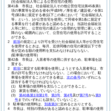
(社会福祉法人等による公営住宅の使用)
第41条
市長は、社会福祉法人その他公営住宅法第45条第1
項の事業等を定める省令
(平成8年／厚生省／建設省／令第1
号)
第2条に規定する者
(以下この条において「社会福祉法人
等」という。)
が公営住宅を使用して同省令第1条に規定す
る事業を行う必要があると認めるときは、当該社会福祉法
人等に対し、公営住宅の適正かつ合理的な管理に著しい支
障のない範囲内において、公営住宅の使用を許可すること
ができる。
2
前項
の規定により許可を受けた社会福祉法人等が公営住宅
を使用するときは、毎月、近傍同種の住宅の家賃以下で市
長が定める額の使用料を支払わなければならない。
(駐車場の使用等)
第42条
市長は、入居者等の使用に供するため、駐車場を設
置する。
2
前項
に規定する駐車場を使用しようとする入居者等は、市
長の許可を受けなければならない。
この場合において、駐
車場を使用することができる者は、
次の各号
のいずれにも
該当する者でなければならない。
(1)
駐車場の使用料を支払うことができること。
(2)
家賃を滞納していないこと。
(3)
第40条第1項第1号
、
第3号
、
第4号
及び
第7号
から
第9
号
までのいずれにも該当していないこと。
3
駐車場の使用料は、
別表第3
に定めるとおりとする。
4
市長は、特別の理由があると認めるときは、駐車場の使用