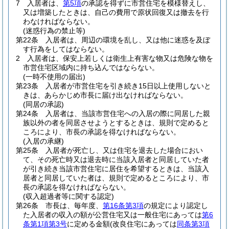
7
入居者は、
第5項
の承認を得ずに市営住宅を模様替えし、
又は増築したときは、自己の費用で原状回復又は撤去を行
わなければならない。
(迷惑行為の禁止等)
第22条
入居者は、周辺の環境を乱し、又は他に迷惑を及ぼ
す行為をしてはならない。
2
入居者は、保安上若しくは衛生上有害な物又は危険な物を
市営住宅区域内に持ち込んではならない。
(一時不使用の届出)
第23条
入居者が市営住宅を引き続き15日以上使用しないと
きは、あらかじめ市長に届け出なければならない。
(同居の承認)
第24条
入居者は、当該市営住宅への入居の際に同居した親
族以外の者を同居させようとするときは、規則で定めると
ころにより、市長の承認を得なければならない。
(入居の承継)
第25条
入居者が死亡し、又は住宅を退去した場合におい
て、その死亡時又は退去時に当該入居者と同居していた者
が引き続き当該市営住宅に居住を希望するときは、当該入
居者と同居していた者は、規則で定めるところにより、市
長の承認を得なければならない。
(収入超過者等に関する認定)
第26条
市長は、毎年度、
第16条第3項
の規定により認定し
た入居者の収入の額が公営住宅又は一般住宅にあっては
第6
条第1項第3号
に定める金額
(改良住宅にあっては
同条第3項