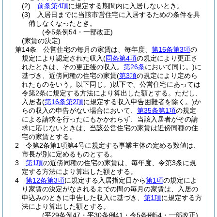
(2)
前条第4項
に規定する期間内に入居しないとき。
(3)
入居日までに当該市営住宅に入居するための条件を具
備しなくなったとき。
(令5条例54・一部改正)
(家賃の決定)
第14条
公営住宅の毎月の家賃は、毎年度、
第16条第3項
の
規定により認定された収入
(
同条第4項
の規定により更正さ
れたときは、その更正後の収入。
第26条
において同じ。)
に
基づき、近傍同種の住宅の家賃
(
第3項
の規定により定めら
れたものをいう。以下同じ。)
以下で、公営住宅にあっては
令第2条に規定する方法により算出した額とする。
ただし、
入居者
(
第16条第2項
に規定する収入申告困難者を除く。)
か
らの収入の申告がない場合において、
第35条第1項
の規定
による請求を行ったにもかかわらず、当該入居者がその請
求に応じないときは、当該公営住宅の家賃は近傍同種の住
宅の家賃とする。
2
令第2条第1項第4号に規定する事業主体の定める数値は、
市長が別に定めるものとする。
3
第1項
の近傍同種の住宅の家賃は、毎年度、令第3条に規
定する方法により算出した額とする。
4
第12条第3項
に規定する入居指定日から
第1項
の規定によ
り家賃の決定がなされるまでの間の毎月の家賃は、入居の
申込みのときに申告した収入に基づき、
第1項
に規定する方
法により算出した額とする。
(平29条例47・平30条例41・令5条例54・一部改正)