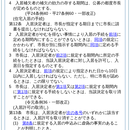
4
入居補欠者の補欠の効力の存する期間は、公募の都度市長
が定めるものとする。
(平24条例40・平27条例60・一部改正)
(住宅入居の手続)
第12条
入居決定者は、市長が指定する期日までに市長に請
書を提出しなければならない。
2
入居決定者がやむを得ない事情により入居の手続を
前項
に
定める期間内にすることができないときは、
同項
の規定に
かかわらず、市長が別に指示する期間内に
同項
に定める手
続をしなければならない。
3
市長は、入居決定者が
前2項
に規定する期間内に所定の手
続をしたときは、当該入居決定者に対し入居を許可し、入
居日を指定するものとする。
4
入居決定者は、
前項
の規定により指定された日から10日
以内に入居しなければならない。
ただし、特に市長が認め
るときは、この限りでない。
5
市長は、入居決定者が
第1項
又は
第2項
に規定する期間内
に
第1項
に規定する手続をしないときは、当該決定を取り消
すことができる。
(令元条例36・一部改正)
(入居許可の取消し)
第13条
市長は、入居決定者が
次の各号
のいずれかに該当す
るときは、入居許可を取り消すことができる。
(1)
第8条
に規定する入居の申込みに虚偽の事実のあるこ
とが判明したとき。