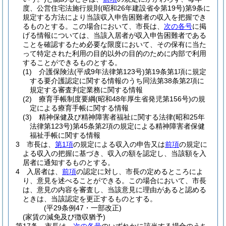
度、公営住宅法施行規則
(昭和26年建設省令第19号)
第9条に
規定する方法により当該収入申告困難者の収入を把握でき
るものとする。
この場合において、市長は、
次の各号
に掲
げる情報については、当該入居者が収入申告困難者である
ことを確認するため必要な限度において、その保有に当た
って特定された利用の目的以外の目的のために内部で利用
することができるものとする。
(1)
介護保険法
(平成9年法律第123号)
第19条第1項に規定
する要介護認定に関する情報のうち同法第38条第2項に
規定する審査判定業務に関する情報
(2)
療育手帳制度要綱
(昭和48年厚生省発児第156号)
の規
定による療育手帳に関する情報
(3)
精神保健及び精神障害者福祉に関する法律
(昭和25年
法律第123号)
第45条第2項の規定による精神障害者保健
福祉手帳に関する情報
3
市長は、
第1項
の規定による収入の申告又は
前項
の規定に
よる収入の把握に基づき、収入の額を認定し、当該額を入
居者に通知するものとする。
4
入居者は、
前項
の認定に対し、市長の定めるところによ
り、意見を述べることができる。
この場合において、市長
は、意見の内容を審査し、当該意見に理由があると認める
ときは、当該認定を更正するものとする。
(平29条例47・一部改正)
(家賃の減免及び徴収猶予)