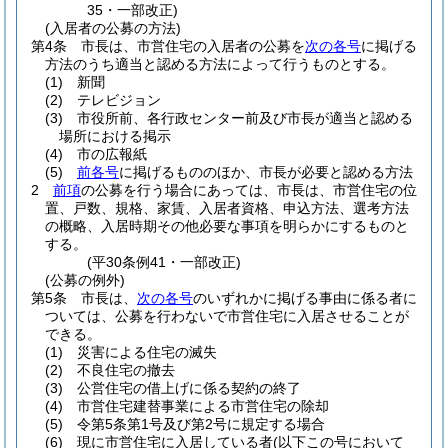
35・一部改正)
(入居者の公募の方法)
第4条
市長は、市営住宅の入居者の公募を
次の各号
に掲げる
方法のうち適当と認める方法によって行うものとする。
(1)
新聞
(2)
テレビジョン
(3)
市役所前、各行政センター前及び市長が適当と認める
場所における掲示
(4)
市の広報紙
(5)
前各号
に掲げるもののほか、市長が必要と認める方法
2
前項
の公募を行う場合にあっては、市長は、市営住宅の位
置、戸数、規格、家賃、入居者資格、申込方法、選考方法
の概略、入居時期その他必要な事項を明らかにするものと
する。
(平30条例41・一部改正)
(公募の例外)
第5条
市長は、
次の各号
のいずれかに掲げる事由に係る者に
ついては、公募を行わないで市営住宅に入居させることが
できる。
(1)
災害による住宅の滅失
(2)
不良住宅の撤去
(3)
公営住宅の借上げに係る契約の終了
(4)
市営住宅建替事業による市営住宅の除却
(5)
令第5条第1号及び第2号に規定する場合
(6)
現に市営住宅に入居している者
(以下この号において