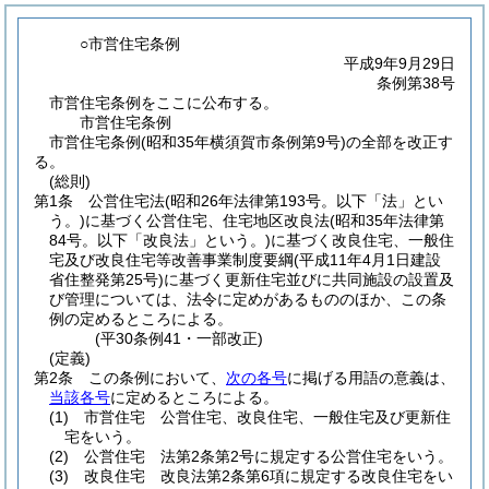
○市営住宅条例
平成9年9月29日
条例第38号
市営住宅条例をここに公布する。
市営住宅条例
市営住宅条例(昭和35年横須賀市条例第9号)の全部を改正す
る。
(総則)
第1条
公営住宅法
(昭和26年法律第193号。以下「法」とい
う。)
に基づく公営住宅、住宅地区改良法
(昭和35年法律第
84号。以下「改良法」という。)
に基づく改良住宅、一般住
宅及び改良住宅等改善事業制度要綱
(平成11年4月1日建設
省住整発第25号)
に基づく更新住宅並びに共同施設の設置及
び管理については、法令に定めがあるもののほか、この条
例の定めるところによる。
(平30条例41・一部改正)
(定義)
第2条
この条例において、
次の各号
に掲げる用語の意義は、
当該各号
に定めるところによる。
(1)
市営住宅 公営住宅、改良住宅、一般住宅及び更新住
宅をいう。
(2)
公営住宅 法第2条第2号に規定する公営住宅をいう。
(3)
改良住宅 改良法第2条第6項に規定する改良住宅をい