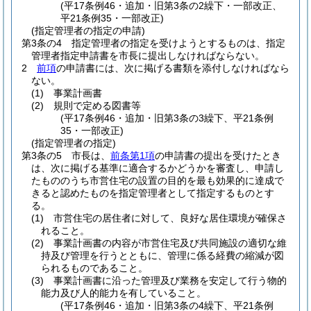
(平17条例46・追加・旧第3条の2繰下・一部改正、
平21条例35・一部改正)
(指定管理者の指定の申請)
第3条の4
指定管理者の指定を受けようとするものは、指定
管理者指定申請書を市長に提出しなければならない。
2
前項
の申請書には、次に掲げる書類を添付しなければなら
ない。
(1)
事業計画書
(2)
規則で定める図書等
(平17条例46・追加・旧第3条の3繰下、平21条例
35・一部改正)
(指定管理者の指定)
第3条の5
市長は、
前条第1項
の申請書の提出を受けたとき
は、次に掲げる基準に適合するかどうかを審査し、申請し
たもののうち市営住宅の設置の目的を最も効果的に達成で
きると認めたものを指定管理者として指定するものとす
る。
(1)
市営住宅の居住者に対して、良好な居住環境が確保さ
れること。
(2)
事業計画書の内容が市営住宅及び共同施設の適切な維
持及び管理を行うとともに、管理に係る経費の縮減が図
られるものであること。
(3)
事業計画書に沿った管理及び業務を安定して行う物的
能力及び人的能力を有していること。
(平17条例46・追加・旧第3条の4繰下、平21条例