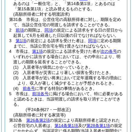
あるのは「一般住宅」と、「第14条第1項」とあるのは
「第15条第1項」と読み替えるものとする。
(高額所得者に対する明渡請求)
第31条
市長は、公営住宅の高額所得者に対し、期限を定め
て、当該公営住宅の明渡しを請求することができる。
2
前項
の期限は、
同項
の規定による請求をする日の翌日から
起算して6月を経過した日以後の日でなければならない。
3
第1項
の規定による請求を受けた者は、
同項
に定める期限
までに、当該公営住宅を明け渡さなければならない。
4
市長は、
第1項
の規定による請求を受けた者が
次の各号
の
いずれかに該当する場合においては、その申出により、明
渡しの期限を延長することができる。
(1)
入居者等が病気にかかっているとき。
(2)
入居者等が災害により著しい損害を受けたとき。
(3)
入居者等が近い将来において定年退職する等の理由に
より、収入が著しく減少することが予想されるとき。
(4)
前各号
に準ずる特別の事情があるとき。
5
市長は、
前項各号
に掲げる場合において、特に必要がある
と認めるときは、当該明渡しの請求を取り消すことができ
る。
(平24条例27・一部改正)
(高額所得者に対する家賃等)
第32条
第26条第2項
の規定により高額所得者と認定された
公営住宅の入居者は、
第14条第1項
及び
第28条第1項
の規定
にかかわらず、当該認定に係る期間
(当該入居者が期間中に