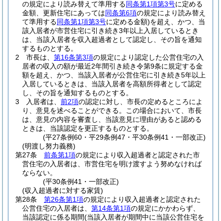
の規定により読み替えて準用する
同条第1項第3号
に定める
金額、更新住宅にあっては
同条第6項
の規定により読み替え
て準用する
同条第1項第3号
に定める金額)
を超え、かつ、当
該入居者が市営住宅に引き続き3年以上入居しているとき
は、当該入居者を収入超過者として認定し、その旨を通知
するものとする。
2
市長は、
第16条第3項
の規定により認定した公営住宅の入
居者の収入の額が最近2年間引き続き令第9条に規定する金
額を超え、かつ、当該入居者が公営住宅に引き続き5年以上
入居しているときは、当該入居者を高額所得者として認定
し、その旨を通知するものとする。
3
入居者は、
前2項
の認定に対し、市長の定めるところによ
り、意見を述べることができる。
この場合において、市長
は、意見の内容を審査し、当該意見に理由があると認める
ときは、当該認定を更正するものとする。
(平27条例60・平29条例47・平30条例41・一部改正)
(明渡し努力義務)
第27条
前条第1項
の規定により収入超過者と認定された市
営住宅の入居者は、市営住宅を明け渡すよう努めなければ
ならない。
(平30条例41・一部改正)
(収入超過者に対する家賃)
第28条
第26条第1項
の規定により収入超過者と認定された
公営住宅の入居者は、
第14条第1項
の規定にかかわらず、
当該認定に係る期間
(当該入居者が期間中に当該公営住宅を