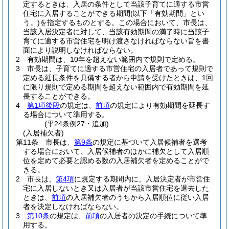
定するときは、入居の条件として当該子育てに適する市営
住宅に入居することができる期間
(以下「有効期間」とい
う。)
を指定するものとする。
この場合において、市長は、
当該入居決定者に対して、当該有効期間の満了時に当該子
育てに適する市営住宅を明け渡さなければならない旨を書
面により説明しなければならない。
2
有効期間は、10年を超えない範囲内で規則で定める。
3
市長は、子育てに適する市営住宅の入居者であって規則で
定める延長条件を具備する者から申請を受けたときは、1回
に限り規則で定める期間を超えない範囲内で有効期間を延
長することができる。
4
第1項後段
の規定は、
前項
の規定により有効期間を延長す
る場合について準用する。
(平24条例27・追加)
(入居補欠者)
第11条
市長は、
第9条
の規定に基づいて入居候補者を選考
する場合において、入居候補者のほかに補欠として入居順
位を定めて必要と認める数の入居補欠者を定めることがで
きる。
2
市長は、
第4項
に規定する期間内に、入居決定者が市営住
宅に入居しないとき又は入居者が当該市営住宅を退去した
ときは、
前項
の入居補欠者のうちから入居順位に従い入居
者を決定しなければならない。
3
第10条
の規定は、
前項
の入居者の決定の手続について準
用する。