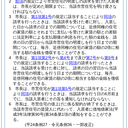
2
前項
の規定により市営住宅の明渡しの請求を受けた入居者
は、市長が定めた期限までに、当該市営住宅を明け渡さな
ければならない。
3
市長は、
第1項第1号
の規定に該当することにより
同項
の
請求を行ったときは、当該請求を受けた者に対し、入居し
た日から請求の日までの期間については、近傍同種の住宅
の家賃の額とそれまでに支払いを受けた家賃の額との差額
に法定利率による支払期後の利息を付した額の金銭を、請
求の日の翌日から当該市営住宅の明渡しを行う日までの期
間については、毎月、近傍同種の住宅の家賃の額の2倍に相
当する額の金銭を徴収することができる。
4
市長は、
第1項第2号
から
第4号
まで及び
第7号
から
第9号
ま
での規定に該当することにより
同項
の請求を行ったとき
は、当該請求を受けた者に対し、請求の日の翌日から当該
市営住宅の明渡しを行う日までの期間については、毎月、
近傍同種の住宅の家賃の額の2倍に相当する額の金銭を徴収
することができる。
5
市長は、市営住宅が
第1項第5号
の規定に該当することに
より
同項
の請求を行うときは、当該請求を行う日の6月前ま
でに、当該入居者にその旨を通知しなければならない。
6
市長は、市営住宅の借上げに係る契約が終了するときは、
当該市営住宅の賃貸人に代わって、入居者に借地借家法
(平
成3年法律第90号)
第34条第1項の通知をすることができ
る。
(平24条例27・令元条例36・一部改正)