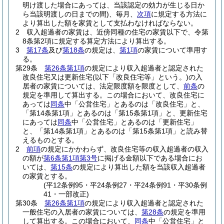
明け渡した場合にあっては、当該認定の効力が生じる日か
ら当該明渡しの日までの間)
、毎月、
次項
に規定する方法に
より算出した額を家賃として支払わなければならない。
2
収入超過者の家賃は、近傍同種の住宅の家賃以下で、令第
8条第2項に規定する算定方法により算出する。
3
第17条
及び
第18条
の規定は、
第1項
の家賃について準用す
る。
第29条
第26条第1項
の規定により収入超過者と認定された
改良住宅又は更新住宅
(以下「改良住宅等」という。)
の入
居者の家賃については、法定限度額を限度として、
前条
の
規定を準用して算出する。
この場合において、改良住宅に
あっては
同条
中「公営住宅」とあるのは「改良住宅」と、
「第14条第1項」とあるのは「第15条第1項」と、更新住宅
にあっては
同条
中「公営住宅」とあるのは「更新住宅」
と、「第14条第1項」とあるのは「第15条第1項」と読み替
えるものとする。
2
前項
の規定にかかわらず、改良住宅等の収入超過者の収入
の額が
第6条第1項第3号
に掲げる金額以下である場合にお
いては、
第15条
の規定により算出した額を当該収入超過者
の家賃とする。
(平12条例95・平24条例27・平24条例91・平30条例
41・一部改正)
第30条
第26条第1項
の規定により収入超過者と認定された
一般住宅の入居者の家賃については、
第28条
の規定を準用
して算出する。
この場合において、
同条
中「公営住宅」と