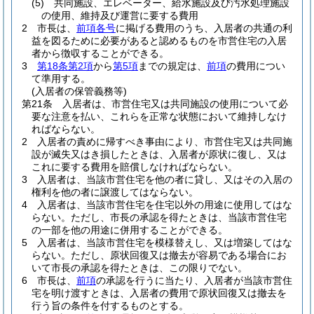
(5)
共同施設、エレベーター、給水施設及び汚水処理施設
の使用、維持及び運営に要する費用
2
市長は、
前項各号
に掲げる費用のうち、入居者の共通の利
益を図るために必要があると認めるものを市営住宅の入居
者から徴収することができる。
3
第18条第2項
から
第5項
までの規定は、
前項
の費用につい
て準用する。
(入居者の保管義務等)
第21条
入居者は、市営住宅又は共同施設の使用について必
要な注意を払い、これらを正常な状態において維持しなけ
ればならない。
2
入居者の責めに帰すべき事由により、市営住宅又は共同施
設が滅失又はき損したときは、入居者が原状に復し、又は
これに要する費用を賠償しなければならない。
3
入居者は、当該市営住宅を他の者に貸し、又はその入居の
権利を他の者に譲渡してはならない。
4
入居者は、当該市営住宅を住宅以外の用途に使用してはな
らない。
ただし、市長の承認を得たときは、当該市営住宅
の一部を他の用途に併用することができる。
5
入居者は、当該市営住宅を模様替えし、又は増築してはな
らない。
ただし、原状回復又は撤去が容易である場合にお
いて市長の承認を得たときは、この限りでない。
6
市長は、
前項
の承認を行うに当たり、入居者が当該市営住
宅を明け渡すときは、入居者の費用で原状回復又は撤去を
行う旨の条件を付するものとする。