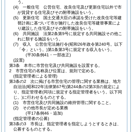
う。
(4)
一般住宅 公営住宅、改良住宅及び更新住宅以外で市
が賃貸する住宅及びその附帯施設をいう。
(5)
更新住宅 国土交通大臣の承認を受けた改良住宅等建
替計画に基づいて市が施行した改良住宅等建替事業によ
り建設した住宅及びその附帯施設をいう。
(6)
共同施設 法第2条第9号に規定する共同施設その他こ
れに類する施設をいう。
(7)
収入 公営住宅法施行令
(昭和26年政令第240号。以下
「令」という。)
第1条第3号に規定する収入をいう。
(平30条例41・一部改正)
(設置)
第3条
本市に市営住宅及び共同施設を設置する。
2
市営住宅の名称及び位置は、規則で定める。
(指定管理者による管理)
第3条の2
次に掲げる市営住宅の管理に関する業務は、地方
自治法
(昭和22年法律第67号)
第244条の2第3項の規定によ
り、指定管理者
(同項に規定する指定管理者をいう。以下同
じ。)
に行わせるものとする。
(1)
市営住宅及び共同施設の維持管理に関すること。
(2)
その他市長が定める業務
(平17条例46・追加)
(指定管理者の公募)
第3条の3
市長は、指定管理者を指定しようとするときは、
公募するものとする。