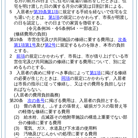
る月の前月20日までに住宅の返還の届出をしたときは、住
宅を明け渡した日の属する月分の家賃は日割計算による。
5
入居者が
第39条第1項
に規定する手続を経ないで住宅を立
ち退いたときは、
第1項
の規定にかかわらず、市長が明渡し
の日を認定し、その日までの家賃を徴収する。
(令元条例36・令5条例54・一部改正)
(修繕費用の負担)
第19条
市営住宅及び共同施設の修繕に要する費用は、
次条
第1項第1号
及び
第2号
に規定するものを除き、本市の負担
とする。
2
前項
の規定にかかわらず、市長は、市が借り上げている市
営住宅及び共同施設の修繕に要する費用について、別に定
めるものとする。
3
入居者の責めに帰すべき事由によって
第1項
に掲げる修繕
の必要が生じたときは、
同項
の規定にかかわらず、入居者
は市長の指示に従って修繕し、又はその費用を負担しなけ
ればならない。
(入居者の費用負担義務)
第20条
次の各号
に掲げる費用は、入居者の負担とする。
(1)
畳の表替え、ふすまの張替え、破損ガラスの取替え等
の軽徴な修繕に要する費用
(2)
給水栓、点滅器その他附帯施設の構造上重要でない部
分の修繕に要する費用
(3)
電気、ガス、水道及び下水道の使用料
(4)
汚物及びじんかいの処理に要する費用