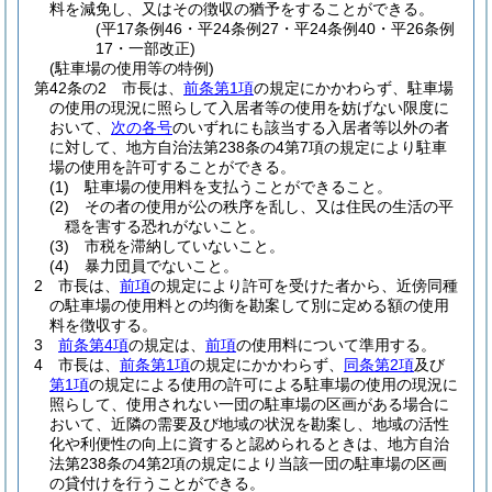
料を減免し、又はその徴収の猶予をすることができる。
(平17条例46・平24条例27・平24条例40・平26条例
17・一部改正)
(駐車場の使用等の特例)
第42条の2
市長は、
前条第1項
の規定にかかわらず、駐車場
の使用の現況に照らして入居者等の使用を妨げない限度に
おいて、
次の各号
のいずれにも該当する入居者等以外の者
に対して、地方自治法第238条の4第7項の規定により駐車
場の使用を許可することができる。
(1)
駐車場の使用料を支払うことができること。
(2)
その者の使用が公の秩序を乱し、又は住民の生活の平
穏を害する恐れがないこと。
(3)
市税を滞納していないこと。
(4)
暴力団員でないこと。
2
市長は、
前項
の規定により許可を受けた者から、近傍同種
の駐車場の使用料との均衡を勘案して別に定める額の使用
料を徴収する。
3
前条第4項
の規定は、
前項
の使用料について準用する。
4
市長は、
前条第1項
の規定にかかわらず、
同条第2項
及び
第1項
の規定による使用の許可による駐車場の使用の現況に
照らして、使用されない一団の駐車場の区画がある場合に
おいて、近隣の需要及び地域の状況を勘案し、地域の活性
化や利便性の向上に資すると認められるときは、地方自治
法第238条の4第2項の規定により当該一団の駐車場の区画
の貸付けを行うことができる。