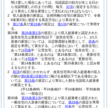
明け渡した場合にあっては、当該認定の効力が生じる日か
ら当該明渡しの日までの間)
、毎月、
次項
に規定する方法に
より算出した額を家賃として支払わなければならない。
2
収入超過者の家賃は、近傍同種の住宅の家賃以下で、令第
8条第2項に規定する算定方法により算出する。
3
第17条
及び
第18条
の規定は、
第1項
の家賃について準用す
る。
第29条
第26条第1項
の規定により収入超過者と認定された
改良住宅又は更新住宅
(以下「改良住宅等」という。)
の入
居者の家賃については、法定限度額を限度として、
前条
の
規定を準用して算出する。
この場合において、改良住宅に
あっては
同条
中「公営住宅」とあるのは「改良住宅」と、
「第14条第1項」とあるのは「第15条第1項」と、更新住宅
にあっては
同条
中「公営住宅」とあるのは「更新住宅」
と、「第14条第1項」とあるのは「第15条第1項」と読み替
えるものとする。
2
前項
の規定にかかわらず、改良住宅等の収入超過者の収入
の額が
第6条第1項第3号
に掲げる金額以下である場合にお
いては、
第15条
の規定により算出した額を当該収入超過者
の家賃とする。
(平12条例95・平24条例27・平24条例91・平30条例
41・一部改正)
第30条
第26条第1項
の規定により収入超過者と認定された
一般住宅の入居者の家賃については、
第28条
の規定を準用
して算出する。
この場合において、
同条
中「公営住宅」と