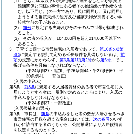
(1)
ともに40歳以下の夫婦
(婚姻の届出をしないが事実上
婚姻関係と同様の事情にある者その他婚姻の予約者を含
む。以下同じ。)
の一方であり、現に同居し、又は同居し
ようとする当該夫婦の他方及び当該夫婦が扶養する小学
校就学前の子があること。
(2)
前号
に規定する夫婦及びその子のみで世帯が構成され
ること。
(3)
その者の収入が、104,000円を超え214,000円以下で
あること。
3
子育てに適する市営住宅の入居者であって、
第10条の2第
3項
に規定する規則で定める延長条件を具備しない者は、
前
項
の規定にかかわらず、
第6条第1項第2号
から
第6号
までに
掲げる条件を具備しなければならない。
(平24条例27・追加、平26条例44・平27条例60・平
30条例41・一部改正)
(入居の申込み)
第8条
前3条
に規定する入居者資格のある者で市営住宅に入
居しようとする者は、規則で定めるところにより、入居の
申込みをしなければならない。
(平24条例27・一部改正)
(入居候補者の選考)
第9条
市長は、
前条
の申込みをした者の数が入居させるべき
市営住宅の戸数を超える場合においては、
次の各号
のいず
れかに該当する者のうちから、公開抽選により入居候補者
を決定するものとする。