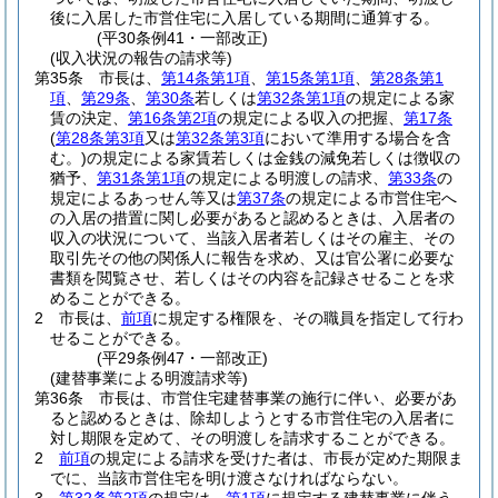
後に入居した市営住宅に入居している期間に通算する。
(平30条例41・一部改正)
(収入状況の報告の請求等)
第35条
市長は、
第14条第1項
、
第15条第1項
、
第28条第1
項
、
第29条
、
第30条
若しくは
第32条第1項
の規定による家
賃の決定、
第16条第2項
の規定による収入の把握、
第17条
(
第28条第3項
又は
第32条第3項
において準用する場合を含
む。)
の規定による家賃若しくは金銭の減免若しくは徴収の
猶予、
第31条第1項
の規定による明渡しの請求、
第33条
の
規定によるあっせん等又は
第37条
の規定による市営住宅へ
の入居の措置に関し必要があると認めるときは、入居者の
収入の状況について、当該入居者若しくはその雇主、その
取引先その他の関係人に報告を求め、又は官公署に必要な
書類を閲覧させ、若しくはその内容を記録させることを求
めることができる。
2
市長は、
前項
に規定する権限を、その職員を指定して行わ
せることができる。
(平29条例47・一部改正)
(建替事業による明渡請求等)
第36条
市長は、市営住宅建替事業の施行に伴い、必要があ
ると認めるときは、除却しようとする市営住宅の入居者に
対し期限を定めて、その明渡しを請求することができる。
2
前項
の規定による請求を受けた者は、市長が定めた期限ま
でに、当該市営住宅を明け渡さなければならない。