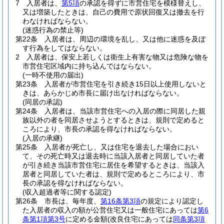
7
入居者は、
第5項
の承認を得ずに市営住宅を模様替えし、
又は増築したときは、自己の費用で原状回復又は撤去を行
わなければならない。
(迷惑行為の禁止等)
第22条
入居者は、周辺の環境を乱し、又は他に迷惑を及ぼ
す行為をしてはならない。
2
入居者は、保安上若しくは衛生上有害な物又は危険な物を
市営住宅区域内に持ち込んではならない。
(一時不使用の届出)
第23条
入居者が市営住宅を引き続き15日以上使用しないと
きは、あらかじめ市長に届け出なければならない。
(同居の承認)
第24条
入居者は、当該市営住宅への入居の際に同居した親
族以外の者を同居させようとするときは、規則で定めると
ころにより、市長の承認を得なければならない。
(入居の承継)
第25条
入居者が死亡し、又は住宅を退去した場合におい
て、その死亡時又は退去時に当該入居者と同居していた者
が引き続き当該市営住宅に居住を希望するときは、当該入
居者と同居していた者は、規則で定めるところにより、市
長の承認を得なければならない。
(収入超過者等に関する認定)
第26条
市長は、毎年度、
第16条第3項
の規定により認定し
た入居者の収入の額が公営住宅又は一般住宅にあっては
第6
条第1項第3号
に定める金額
(改良住宅にあっては
同条第3項