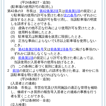
(平24条例27・追加)
(駐車場の使用許可の取消し)
第42条の3
市長は、
第42条第2項
又は
前条第1項
の規定によ
り駐車場の使用の許可を受けた者が
次の各号
のいずれかに
該当するときは、当該許可を取り消し、当該駐車場の明渡
しを請求することができる。
(1)
虚偽その他不正な行為により使用許可を受けたとき。
(2)
使用料を滞納したとき。
(3)
駐車場又は附属設備を故意に毀損したとき。
(4)
正当な事由によらないで1月以上駐車場を使用しない
とき。
(5)
第42条第2項各号
又は
前条第1項各号
に掲げる事項のい
ずれかに該当しなくなったとき。
(6)
前条第1項
の規定により許可を受けた者にあっては、
当該使用が入居者等の使用を妨げるとき。
(7)
この条例に基づく規則に違反したとき。
2
前項
の規定により明渡しの請求を受けた者は、速やかに当
該駐車場を明け渡さなければならない。
(平24条例27・追加)
(入居者との連絡)
第43条
市長は、市営住宅及び共同施設の適正な管理を補助
し、修繕すべき箇所の報告等入居者との連絡の事務を行う
者を置くことができる。
(平12条例50・全改)
(立入検査)