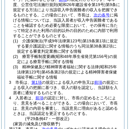
度、公営住宅法施行規則
(昭和26年建設省令第19号)
第9条に
規定する方法により当該収入申告困難者の収入を把握でき
るものとする。
この場合において、市長は、
次の各号
に掲
げる情報については、当該入居者が収入申告困難者である
ことを確認するため必要な限度において、その保有に当た
って特定された利用の目的以外の目的のために内部で利用
することができるものとする。
(1)
介護保険法
(平成9年法律第123号)
第19条第1項に規定
する要介護認定に関する情報のうち同法第38条第2項に
規定する審査判定業務に関する情報
(2)
療育手帳制度要綱
(昭和48年厚生省発児第156号)
の規
定による療育手帳に関する情報
(3)
精神保健及び精神障害者福祉に関する法律
(昭和25年
法律第123号)
第45条第2項の規定による精神障害者保健
福祉手帳に関する情報
3
市長は、
第1項
の規定による収入の申告又は
前項
の規定に
よる収入の把握に基づき、収入の額を認定し、当該額を入
居者に通知するものとする。
4
入居者は、
前項
の認定に対し、市長の定めるところによ
り、意見を述べることができる。
この場合において、市長
は、意見の内容を審査し、当該意見に理由があると認める
ときは、当該認定を更正するものとする。
(平29条例47・一部改正)
(家賃の減免及び徴収猶予)