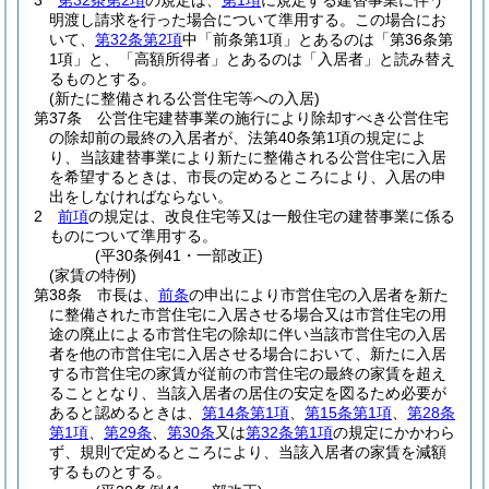
3
第32条第2項
の規定は、
第1項
に規定する建替事業に伴う
明渡し請求を行った場合について準用する。
この場合にお
いて、
第32条第2項
中「前条第1項」とあるのは「第36条第
1項」と、「高額所得者」とあるのは「入居者」と読み替え
るものとする。
(新たに整備される公営住宅等への入居)
第37条
公営住宅建替事業の施行により除却すべき公営住宅
の除却前の最終の入居者が、法第40条第1項の規定によ
り、当該建替事業により新たに整備される公営住宅に入居
を希望するときは、市長の定めるところにより、入居の申
出をしなければならない。
2
前項
の規定は、改良住宅等又は一般住宅の建替事業に係る
ものについて準用する。
(平30条例41・一部改正)
(家賃の特例)
第38条
市長は、
前条
の申出により市営住宅の入居者を新た
に整備された市営住宅に入居させる場合又は市営住宅の用
途の廃止による市営住宅の除却に伴い当該市営住宅の入居
者を他の市営住宅に入居させる場合において、新たに入居
する市営住宅の家賃が従前の市営住宅の最終の家賃を超え
ることとなり、当該入居者の居住の安定を図るため必要が
あると認めるときは、
第14条第1項
、
第15条第1項
、
第28条
第1項
、
第29条
、
第30条
又は
第32条第1項
の規定にかかわら
ず、規則で定めるところにより、当該入居者の家賃を減額
するものとする。