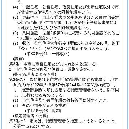
う。
(4)
一般住宅 公営住宅、改良住宅及び更新住宅以外で市
が賃貸する住宅及びその附帯施設をいう。
(5)
更新住宅 国土交通大臣の承認を受けた改良住宅等建
替計画に基づいて市が施行した改良住宅等建替事業によ
り建設した住宅及びその附帯施設をいう。
(6)
共同施設 法第2条第9号に規定する共同施設その他こ
れに類する施設をいう。
(7)
収入 公営住宅法施行令
(昭和26年政令第240号。以下
「令」という。)
第1条第3号に規定する収入をいう。
(平30条例41・一部改正)
(設置)
第3条
本市に市営住宅及び共同施設を設置する。
2
市営住宅の名称及び位置は、規則で定める。
(指定管理者による管理)
第3条の2
次に掲げる市営住宅の管理に関する業務は、地方
自治法
(昭和22年法律第67号)
第244条の2第3項の規定によ
り、指定管理者
(同項に規定する指定管理者をいう。以下同
じ。)
に行わせるものとする。
(1)
市営住宅及び共同施設の維持管理に関すること。
(2)
その他市長が定める業務
(平17条例46・追加)
(指定管理者の公募)
第3条の3
市長は、指定管理者を指定しようとするときは、
公募するものとする。