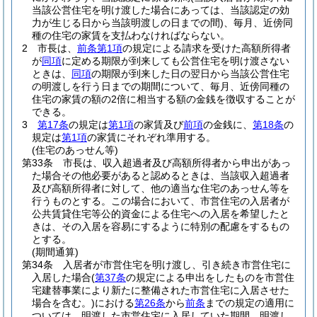
当該公営住宅を明け渡した場合にあっては、当該認定の効
力が生じる日から当該明渡しの日までの間)
、毎月、近傍同
種の住宅の家賃を支払わなければならない。
2
市長は、
前条第1項
の規定による請求を受けた高額所得者
が
同項
に定める期限が到来しても公営住宅を明け渡さない
ときは、
同項
の期限が到来した日の翌日から当該公営住宅
の明渡しを行う日までの期間について、毎月、近傍同種の
住宅の家賃の額の2倍に相当する額の金銭を徴収することが
できる。
3
第17条
の規定は
第1項
の家賃及び
前項
の金銭に、
第18条
の
規定は
第1項
の家賃にそれぞれ準用する。
(住宅のあっせん等)
第33条
市長は、収入超過者及び高額所得者から申出があっ
た場合その他必要があると認めるときは、当該収入超過者
及び高額所得者に対して、他の適当な住宅のあっせん等を
行うものとする。
この場合において、市営住宅の入居者が
公共賃貸住宅等公的資金による住宅への入居を希望したと
きは、その入居を容易にするように特別の配慮をするもの
とする。
(期間通算)
第34条
入居者が市営住宅を明け渡し、引き続き市営住宅に
入居した場合
(
第37条
の規定による申出をしたものを市営住
宅建替事業により新たに整備された市営住宅に入居させた
場合を含む。)
における
第26条
から
前条
までの規定の適用に
ついては、明渡した市営住宅に入居していた期間、明渡し