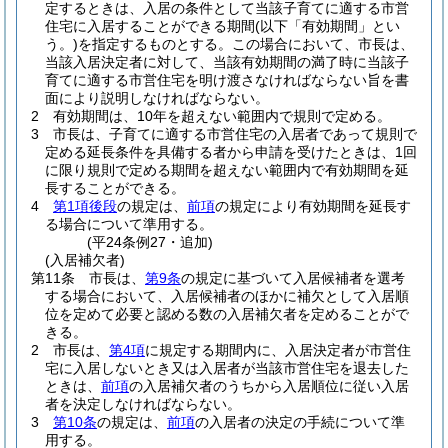
定するときは、入居の条件として当該子育てに適する市営
住宅に入居することができる期間
(以下「有効期間」とい
う。)
を指定するものとする。
この場合において、市長は、
当該入居決定者に対して、当該有効期間の満了時に当該子
育てに適する市営住宅を明け渡さなければならない旨を書
面により説明しなければならない。
2
有効期間は、10年を超えない範囲内で規則で定める。
3
市長は、子育てに適する市営住宅の入居者であって規則で
定める延長条件を具備する者から申請を受けたときは、1回
に限り規則で定める期間を超えない範囲内で有効期間を延
長することができる。
4
第1項後段
の規定は、
前項
の規定により有効期間を延長す
る場合について準用する。
(平24条例27・追加)
(入居補欠者)
第11条
市長は、
第9条
の規定に基づいて入居候補者を選考
する場合において、入居候補者のほかに補欠として入居順
位を定めて必要と認める数の入居補欠者を定めることがで
きる。
2
市長は、
第4項
に規定する期間内に、入居決定者が市営住
宅に入居しないとき又は入居者が当該市営住宅を退去した
ときは、
前項
の入居補欠者のうちから入居順位に従い入居
者を決定しなければならない。
3
第10条
の規定は、
前項
の入居者の決定の手続について準
用する。