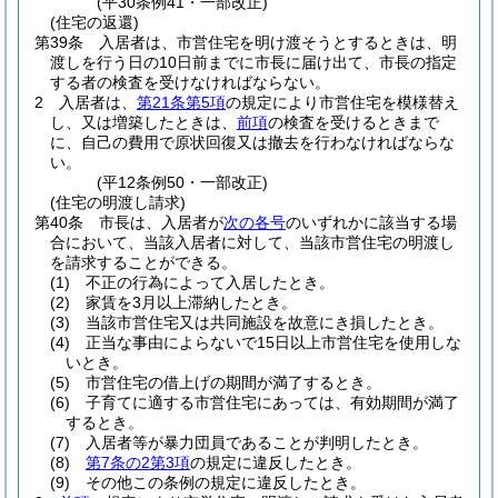
(平30条例41・一部改正)
(住宅の返還)
第39条
入居者は、市営住宅を明け渡そうとするときは、明
渡しを行う日の10日前までに市長に届け出て、市長の指定
する者の検査を受けなければならない。
2
入居者は、
第21条第5項
の規定により市営住宅を模様替え
し、又は増築したときは、
前項
の検査を受けるときまで
に、自己の費用で原状回復又は撤去を行わなければならな
い。
(平12条例50・一部改正)
(住宅の明渡し請求)
第40条
市長は、入居者が
次の各号
のいずれかに該当する場
合において、当該入居者に対して、当該市営住宅の明渡し
を請求することができる。
(1)
不正の行為によって入居したとき。
(2)
家賃を3月以上滞納したとき。
(3)
当該市営住宅又は共同施設を故意にき損したとき。
(4)
正当な事由によらないで15日以上市営住宅を使用しな
いとき。
(5)
市営住宅の借上げの期間が満了するとき。
(6)
子育てに適する市営住宅にあっては、有効期間が満了
するとき。
(7)
入居者等が暴力団員であることが判明したとき。
(8)
第7条の2第3項
の規定に違反したとき。
(9)
その他この条例の規定に違反したとき。