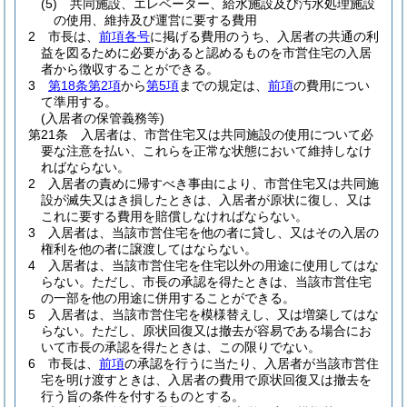
(5)
共同施設、エレベーター、給水施設及び汚水処理施設
の使用、維持及び運営に要する費用
2
市長は、
前項各号
に掲げる費用のうち、入居者の共通の利
益を図るために必要があると認めるものを市営住宅の入居
者から徴収することができる。
3
第18条第2項
から
第5項
までの規定は、
前項
の費用につい
て準用する。
(入居者の保管義務等)
第21条
入居者は、市営住宅又は共同施設の使用について必
要な注意を払い、これらを正常な状態において維持しなけ
ればならない。
2
入居者の責めに帰すべき事由により、市営住宅又は共同施
設が滅失又はき損したときは、入居者が原状に復し、又は
これに要する費用を賠償しなければならない。
3
入居者は、当該市営住宅を他の者に貸し、又はその入居の
権利を他の者に譲渡してはならない。
4
入居者は、当該市営住宅を住宅以外の用途に使用してはな
らない。
ただし、市長の承認を得たときは、当該市営住宅
の一部を他の用途に併用することができる。
5
入居者は、当該市営住宅を模様替えし、又は増築してはな
らない。
ただし、原状回復又は撤去が容易である場合にお
いて市長の承認を得たときは、この限りでない。
6
市長は、
前項
の承認を行うに当たり、入居者が当該市営住
宅を明け渡すときは、入居者の費用で原状回復又は撤去を
行う旨の条件を付するものとする。