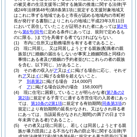
の被災者の生活支援等に関する施策の推進に関する法律
(平
成24年法律第48号)
第8条第1項に規定する支援対象地域又
はこれに準ずる地域であると市長が認める地域内の市町村
長が発行する書類によりこれらの地域に平成23年3月11日
において居住していたことが証明された者にあっては
第2号
から
第6号
(
同号
に定める条件にあっては、規則で定めるも
のに限る。)
まで)
を具備する者でなければならない。
(1)
市内に住所又は勤務場所を有する者であること。
(2)
現に同居し、又は同居しようとする親族
(配偶者の親
族並びに婚姻の届出をしないが事実上婚姻関係と同様の
事情にある者及び婚姻の予約者並びにこれらの者の親族
を含む。以下同じ。)
があること。
(3)
その者の収入が
ア
又は
イ
に掲げる場合に応じ、それぞ
れ
ア
又は
イ
に掲げる金額を超えないこと。
ア
別表第2
に掲げる場合 214,000円
イ
ア
に掲げる場合以外の場合 158,000円
(4)
現に住宅に困窮していることが明らかな者
(
第7条の2
第2項
に規定する子育てに適する市営住宅の入居者にあっ
ては、
第10条の2第1項
に規定する有効期間
(
同条第3項
の
規定により有効期間の延長がなされ、又はなされ得る者
にあっては、当該延長がなされた期間)
の満了の日まで3
年未満である者)
であること。
(5)
その者又は現に同居し、若しくは同居しようとする親
族が暴力団員による不当な行為の防止等に関する法律
(平
成3年法律第77号)
第2条第6号に規定する暴力団員
(以下単