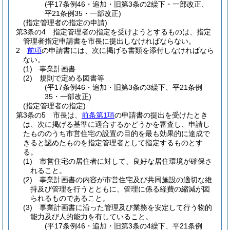
(平17条例46・追加・旧第3条の2繰下・一部改正、
平21条例35・一部改正)
(指定管理者の指定の申請)
第3条の4
指定管理者の指定を受けようとするものは、指定
管理者指定申請書を市長に提出しなければならない。
2
前項
の申請書には、次に掲げる書類を添付しなければなら
ない。
(1)
事業計画書
(2)
規則で定める図書等
(平17条例46・追加・旧第3条の3繰下、平21条例
35・一部改正)
(指定管理者の指定)
第3条の5
市長は、
前条第1項
の申請書の提出を受けたとき
は、次に掲げる基準に適合するかどうかを審査し、申請し
たもののうち市営住宅の設置の目的を最も効果的に達成で
きると認めたものを指定管理者として指定するものとす
る。
(1)
市営住宅の居住者に対して、良好な居住環境が確保さ
れること。
(2)
事業計画書の内容が市営住宅及び共同施設の適切な維
持及び管理を行うとともに、管理に係る経費の縮減が図
られるものであること。
(3)
事業計画書に沿った管理及び業務を安定して行う物的
能力及び人的能力を有していること。
(平17条例46・追加・旧第3条の4繰下、平21条例