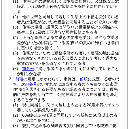
(1)
住宅以外の建物若しくは場所に居住し、又は保安上危
険若しくは衛生上有害な状態にある住宅に居住している
者
(2)
他の世帯と同居して著しく生活上の不便を受けている
者又は住宅がないため親族と同居することができない者
(3)
住宅の規模、設備又は間取りと世帯構成との関係から
衛生上又は風教上不適当な居住状態にある者
(4)
正当な事由による立退きの要求を受け、適当な立退き
先がないため困窮している者
(自己の責めに帰すべき事由
に基づく場合を除く。)
(5)
住宅がないために勤務場所から著しく遠隔の地に居住
を余儀なくされている者又は収入に比して著しく過大な
家賃の支払いを余儀なくされている者
(6)
前各号
に掲げる者のほか現に住宅に困窮していること
が明らかな者
2
前項
の規定にかかわらず、市長は、
前項
に規定する者のう
ち、
次の各号
のいずれかに該当する者のうち速やかに市営
住宅に入居させる必要があると認める者については、優先
的に戸数を割り当てて、公開抽選により入居候補者を決定
することができる。
(1)
現に同居し、又は同居しようとする20歳未満の子を扶
養している寡婦又は寡夫
(2)
60歳以上の者
(現に同居している親族に60歳以上の者
がいる場合を含む。)
(3)
規則で定める心身障害者
(現に同居している親族に規