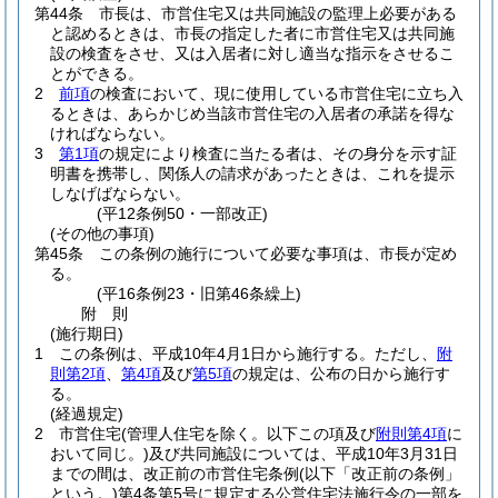
第44条
市長は、市営住宅又は共同施設の監理上必要がある
と認めるときは、市長の指定した者に市営住宅又は共同施
設の検査をさせ、又は入居者に対し適当な指示をさせるこ
とができる。
2
前項
の検査において、現に使用している市営住宅に立ち入
るときは、あらかじめ当該市営住宅の入居者の承諾を得な
ければならない。
3
第1項
の規定により検査に当たる者は、その身分を示す証
明書を携帯し、関係人の請求があったときは、これを提示
しなげばならない。
(平12条例50・一部改正)
(その他の事項)
第45条
この条例の施行について必要な事項は、市長が定め
る。
(平16条例23・旧第46条繰上)
附
則
(施行期日)
1
この条例は、平成10年4月1日から施行する。
ただし、
附
則第2項
、
第4項
及び
第5項
の規定は、公布の日から施行す
る。
(経過規定)
2
市営住宅
(管理人住宅を除く。以下この項及び
附則第4項
に
おいて同じ。)
及び共同施設については、平成10年3月31日
までの間は、改正前の市営住宅条例
(以下「改正前の条例」
という。)
第4条第5号に規定する公営住宅法施行令の一部を