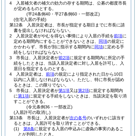
4
入居補欠者の補欠の効力の存する期間は、公募の都度市長
が定めるものとする。
(平24条例40・平27条例60・一部改正)
(住宅入居の手続)
第12条
入居決定者は、市長が指定する期日までに市長に請
書を提出しなければならない。
2
入居決定者がやむを得ない事情により入居の手続を
前項
に
定める期間内にすることができないときは、
同項
の規定に
かかわらず、市長が別に指示する期間内に
同項
に定める手
続をしなければならない。
3
市長は、入居決定者が
前2項
に規定する期間内に所定の手
続をしたときは、当該入居決定者に対し入居を許可し、入
居日を指定するものとする。
4
入居決定者は、
前項
の規定により指定された日から10日
以内に入居しなければならない。
ただし、特に市長が認め
るときは、この限りでない。
5
市長は、入居決定者が
第1項
又は
第2項
に規定する期間内
に
第1項
に規定する手続をしないときは、当該決定を取り消
すことができる。
(令元条例36・一部改正)
(入居許可の取消し)
第13条
市長は、入居決定者が
次の各号
のいずれかに該当す
るときは、入居許可を取り消すことができる。
(1)
第8条
に規定する入居の申込みに虚偽の事実のあるこ
とが判明したとき。