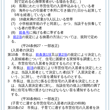
則で定める心身障害者がいる場合を含む。)
(4)
長期にわたり市営住宅の入居申込みをしている者
(5)
海外からの引揚者で本邦に引き揚げた日から起算して
5年を経過していない者
(6)
18歳未満の児童が3人以上いる世帯
(7)
小学校就学前の子と同居し、かつ、当該子を扶養して
いる者の世帯の者
(8)
前各号
に掲げる者に準ずる者
3
前2項
の規定による抽選の方法については、規則で定め
る。
(平24条例27・一部改正)
(入居者の決定)
第10条
市長は、
前条第1項
又は
第2項
の規定により決定した
入居候補者について、住宅に困窮する実情等を調査したう
え、市営住宅の入居者を決定するものとする。
2
市長は、
前項
の規定により市営住宅の入居者を決定したと
きは、当該入居者として決定した者
(以下「入居決定者」と
いう。)
に対し、その旨を通知するものとする。
3
市長は、借上げに係る公営住宅の入居者を決定したとき
は、当該入居決定者に対し、当該住宅の借上げ期間の満了
時に住宅を明け渡さなければならない旨を通知するものと
する。
(平30条例41・一部改正)
(子育てに適する市営住宅の入居者の決定の特例)
第10条の2
市長は、子育てに適する市営住宅の入居者を決