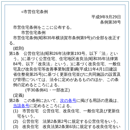
○市営住宅条例
平成9年9月29日
条例第38号
市営住宅条例をここに公布する。
市営住宅条例
市営住宅条例(昭和35年横須賀市条例第9号)の全部を改正す
る。
(総則)
第1条
公営住宅法
(昭和26年法律第193号。以下「法」とい
う。)
に基づく公営住宅、住宅地区改良法
(昭和35年法律第
84号。以下「改良法」という。)
に基づく改良住宅、一般住
宅及び改良住宅等改善事業制度要綱
(平成11年4月1日建設
省住整発第25号)
に基づく更新住宅並びに共同施設の設置及
び管理については、法令に定めがあるもののほか、この条
例の定めるところによる。
(平30条例41・一部改正)
(定義)
第2条
この条例において、
次の各号
に掲げる用語の意義は、
当該各号
に定めるところによる。
(1)
市営住宅 公営住宅、改良住宅、一般住宅及び更新住
宅をいう。
(2)
公営住宅 法第2条第2号に規定する公営住宅をいう。
(3)
改良住宅 改良法第2条第6項に規定する改良住宅をい