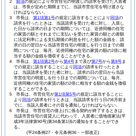
2
前項
の規定により市営住宅の明渡しの請求を受けた入居者
は、市長が定めた期限までに、当該市営住宅を明け渡さな
ければならない。
3
市長は、
第1項第1号
の規定に該当することにより
同項
の
請求を行ったときは、当該請求を受けた者に対し、入居し
た日から請求の日までの期間については、近傍同種の住宅
の家賃の額とそれまでに支払いを受けた家賃の額との差額
に法定利率による支払期後の利息を付した額の金銭を、請
求の日の翌日から当該市営住宅の明渡しを行う日までの期
間については、毎月、近傍同種の住宅の家賃の額の2倍に相
当する額の金銭を徴収することができる。
4
市長は、
第1項第2号
から
第4号
まで及び
第7号
から
第9号
ま
での規定に該当することにより
同項
の請求を行ったとき
は、当該請求を受けた者に対し、請求の日の翌日から当該
市営住宅の明渡しを行う日までの期間については、毎月、
近傍同種の住宅の家賃の額の2倍に相当する額の金銭を徴収
することができる。
5
市長は、市営住宅が
第1項第5号
の規定に該当することに
より
同項
の請求を行うときは、当該請求を行う日の6月前ま
でに、当該入居者にその旨を通知しなければならない。
6
市長は、市営住宅の借上げに係る契約が終了するときは、
当該市営住宅の賃貸人に代わって、入居者に借地借家法
(平
成3年法律第90号)
第34条第1項の通知をすることができ
る。
(平24条例27・令元条例36・一部改正)