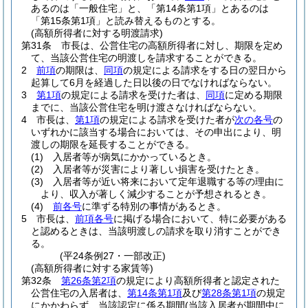
あるのは「一般住宅」と、「第14条第1項」とあるのは
「第15条第1項」と読み替えるものとする。
(高額所得者に対する明渡請求)
第31条
市長は、公営住宅の高額所得者に対し、期限を定め
て、当該公営住宅の明渡しを請求することができる。
2
前項
の期限は、
同項
の規定による請求をする日の翌日から
起算して6月を経過した日以後の日でなければならない。
3
第1項
の規定による請求を受けた者は、
同項
に定める期限
までに、当該公営住宅を明け渡さなければならない。
4
市長は、
第1項
の規定による請求を受けた者が
次の各号
の
いずれかに該当する場合においては、その申出により、明
渡しの期限を延長することができる。
(1)
入居者等が病気にかかっているとき。
(2)
入居者等が災害により著しい損害を受けたとき。
(3)
入居者等が近い将来において定年退職する等の理由に
より、収入が著しく減少することが予想されるとき。
(4)
前各号
に準ずる特別の事情があるとき。
5
市長は、
前項各号
に掲げる場合において、特に必要がある
と認めるときは、当該明渡しの請求を取り消すことができ
る。
(平24条例27・一部改正)
(高額所得者に対する家賃等)
第32条
第26条第2項
の規定により高額所得者と認定された
公営住宅の入居者は、
第14条第1項
及び
第28条第1項
の規定
にかかわらず、当該認定に係る期間
(当該入居者が期間中に