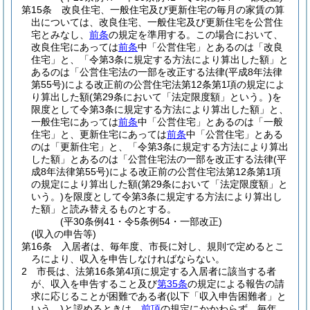
第15条
改良住宅、一般住宅及び更新住宅の毎月の家賃の算
出については、改良住宅、一般住宅及び更新住宅を公営住
宅とみなし、
前条
の規定を準用する。
この場合において、
改良住宅にあっては
前条
中「公営住宅」とあるのは「改良
住宅」と、「令第3条に規定する方法により算出した額」と
あるのは「公営住宅法の一部を改正する法律
(平成8年法律
第55号)
による改正前の公営住宅法第12条第1項の規定によ
り算出した額
(第29条において「法定限度額」という。)
を
限度として令第3条に規定する方法により算出した額」と、
一般住宅にあっては
前条
中「公営住宅」とあるのは「一般
住宅」と、更新住宅にあっては
前条
中「公営住宅」とある
のは「更新住宅」と、「令第3条に規定する方法により算出
した額」とあるのは「公営住宅法の一部を改正する法律
(平
成8年法律第55号)
による改正前の公営住宅法第12条第1項
の規定により算出した額
(第29条において「法定限度額」と
いう。)
を限度として令第3条に規定する方法により算出し
た額」と読み替えるものとする。
(平30条例41・令5条例54・一部改正)
(収入の申告等)
第16条
入居者は、毎年度、市長に対し、規則で定めるとこ
ろにより、収入を申告しなければならない。
2
市長は、法第16条第4項に規定する入居者に該当する者
が、収入を申告すること及び
第35条
の規定による報告の請
求に応じることが困難である者
(以下「収入申告困難者」と
いう。)
と認めるときは、
前項
の規定にかかわらず、毎年