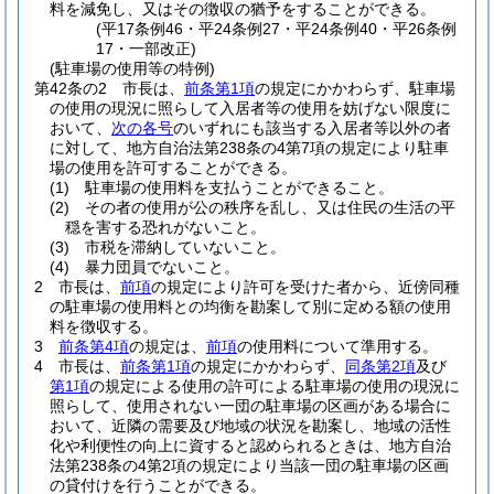
料を減免し、又はその徴収の猶予をすることができる。
(平17条例46・平24条例27・平24条例40・平26条例
17・一部改正)
(駐車場の使用等の特例)
第42条の2
市長は、
前条第1項
の規定にかかわらず、駐車場
の使用の現況に照らして入居者等の使用を妨げない限度に
おいて、
次の各号
のいずれにも該当する入居者等以外の者
に対して、地方自治法第238条の4第7項の規定により駐車
場の使用を許可することができる。
(1)
駐車場の使用料を支払うことができること。
(2)
その者の使用が公の秩序を乱し、又は住民の生活の平
穏を害する恐れがないこと。
(3)
市税を滞納していないこと。
(4)
暴力団員でないこと。
2
市長は、
前項
の規定により許可を受けた者から、近傍同種
の駐車場の使用料との均衡を勘案して別に定める額の使用
料を徴収する。
3
前条第4項
の規定は、
前項
の使用料について準用する。
4
市長は、
前条第1項
の規定にかかわらず、
同条第2項
及び
第1項
の規定による使用の許可による駐車場の使用の現況に
照らして、使用されない一団の駐車場の区画がある場合に
おいて、近隣の需要及び地域の状況を勘案し、地域の活性
化や利便性の向上に資すると認められるときは、地方自治
法第238条の4第2項の規定により当該一団の駐車場の区画
の貸付けを行うことができる。