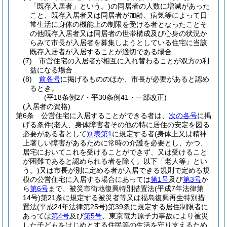
「既存入居者」という。)
の同居者の人数に増減があった
こと、既存入居者又は同居者が加齢、病気等によって日
常生活に身体の機能上の制限を受ける者となったことそ
の他既存入居者又は同居者の世帯構成及び心身の状況か
らみて市長が入居者を募集しようとしている住宅に当該
既存入居者が入居することが適切である場合
(7)
市営住宅の入居者が相互に入れ替わることが双方の利
益になる場合
(8)
前各号
に掲げるもののほか、市長が必要があると認め
るとき。
(平18条例27・平30条例41・一部改正)
(入居者の資格)
第6条
公営住宅に入居することができる者は、
次の各号
に掲
げる条件
(老人、身体障害者その他の特に居住の安定を図る
必要がある者として
別表第1
に規定する者
(身体上又は精神
上著しい障害があるために常時の介護を必要とし、かつ、
居宅においてこれを受けることができず、又は受けること
が困難であると認められる者を除く。以下「老人等」とい
う。)
又は市長が別に定める者が入居できる規則で定める規
模の公営住宅に入居する場合にあっては
第1号
及び
第3号
か
ら
第6号
まで、被災市街地復興特別措置法
(平成7年法律第
14号)
第21条に規定する被災者等又は福島復興再生特別措
置法
(平成24年法律第25号)
第39条に規定する居住制限者に
あっては
第4号
及び
第5号
、東京電力原子力事故により被災
した子どもをはじめとする住民等の生活を守り支えるため