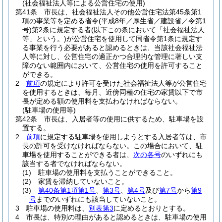
(社会福祉法人等による公営住宅の使用)
第41条
市長は、社会福祉法人その他公営住宅法第45条第1
項の事業等を定める省令
(平成8年／厚生省／建設省／令第1
号)
第2条に規定する者
(以下この条において「社会福祉法人
等」という。)
が公営住宅を使用して同省令第1条に規定す
る事業を行う必要があると認めるときは、当該社会福祉法
人等に対し、公営住宅の適正かつ合理的な管理に著しい支
障のない範囲内において、公営住宅の使用を許可すること
ができる。
2
前項
の規定により許可を受けた社会福祉法人等が公営住宅
を使用するときは、毎月、近傍同種の住宅の家賃以下で市
長が定める額の使用料を支払わなければならない。
(駐車場の使用等)
第42条
市長は、入居者等の使用に供するため、駐車場を設
置する。
2
前項
に規定する駐車場を使用しようとする入居者等は、市
長の許可を受けなければならない。
この場合において、駐
車場を使用することができる者は、
次の各号
のいずれにも
該当する者でなければならない。
(1)
駐車場の使用料を支払うことができること。
(2)
家賃を滞納していないこと。
(3)
第40条第1項第1号
、
第3号
、
第4号
及び
第7号
から
第9
号
までのいずれにも該当していないこと。
3
駐車場の使用料は、
別表第3
に定めるとおりとする。
4
市長は、特別の理由があると認めるときは、駐車場の使用