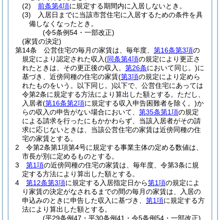
(2)
前条第4項
に規定する期間内に入居しないとき。
(3)
入居日までに当該市営住宅に入居するための条件を具
備しなくなったとき。
(令5条例54・一部改正)
(家賃の決定)
第14条
公営住宅の毎月の家賃は、毎年度、
第16条第3項
の
規定により認定された収入
(
同条第4項
の規定により更正さ
れたときは、その更正後の収入。
第26条
において同じ。)
に
基づき、近傍同種の住宅の家賃
(
第3項
の規定により定めら
れたものをいう。以下同じ。)
以下で、公営住宅にあっては
令第2条に規定する方法により算出した額とする。
ただし、
入居者
(
第16条第2項
に規定する収入申告困難者を除く。)
か
らの収入の申告がない場合において、
第35条第1項
の規定
による請求を行ったにもかかわらず、当該入居者がその請
求に応じないときは、当該公営住宅の家賃は近傍同種の住
宅の家賃とする。
2
令第2条第1項第4号に規定する事業主体の定める数値は、
市長が別に定めるものとする。
3
第1項
の近傍同種の住宅の家賃は、毎年度、令第3条に規
定する方法により算出した額とする。
4
第12条第3項
に規定する入居指定日から
第1項
の規定によ
り家賃の決定がなされるまでの間の毎月の家賃は、入居の
申込みのときに申告した収入に基づき、
第1項
に規定する方
法により算出した額とする。
(平29条例47・平30条例41・令5条例54・一部改正)