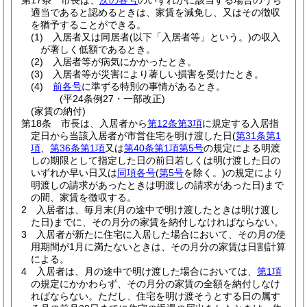
第17条
市長は、
次の各号
のいずれかに該当する場合のうち
適当であると認めるときは、家賃を減免し、又はその徴収
を猶予することができる。
(1)
入居者又は同居者
(以下「入居者等」という。)
の収入
が著しく低額であるとき。
(2)
入居者等が病気にかかったとき。
(3)
入居者等が災害により著しい損害を受けたとき。
(4)
前各号
に準ずる特別の事情があるとき。
(平24条例27・一部改正)
(家賃の納付)
第18条
市長は、入居者から
第12条第3項
に規定する入居指
定日から当該入居者が市営住宅を明け渡した日
(
第31条第1
項
、
第36条第1項
又は
第40条第1項第5号
の規定による明渡
しの期限として指定した日の前日若しくは明け渡した日の
いずれか早い日又は
同項各号
(
第5号
を除く。)
の規定により
明渡しの請求があったときは明渡しの請求があった日)
まで
の間、家賃を徴収する。
2
入居者は、毎月末
(月の途中で明け渡したときは明け渡し
た日)
までに、その月分の家賃を納付しなければならない。
3
入居者が新たに住宅に入居した場合において、その月の使
用期間が1月に満たないときは、その月分の家賃は日割計算
による。
4
入居者は、月の途中で明け渡した場合においては、
第1項
の規定にかかわらず、その月分の家賃の全額を納付しなけ
ればならない。
ただし、住宅を明け渡そうとする日の属す