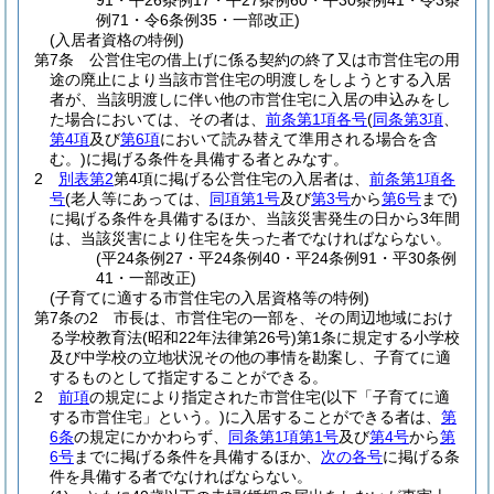
91・平26条例17・平27条例60・平30条例41・令3条
例71・令6条例35・一部改正)
(入居者資格の特例)
第7条
公営住宅の借上げに係る契約の終了又は市営住宅の用
途の廃止により当該市営住宅の明渡しをしようとする入居
者が、当該明渡しに伴い他の市営住宅に入居の申込みをし
た場合においては、その者は、
前条第1項各号
(
同条第3項
、
第4項
及び
第6項
において読み替えて準用される場合を含
む。)
に掲げる条件を具備する者とみなす。
2
別表第2
第4項に掲げる公営住宅の入居者は、
前条第1項各
号
(老人等にあっては、
同項第1号
及び
第3号
から
第6号
まで)
に掲げる条件を具備するほか、当該災害発生の日から3年間
は、当該災害により住宅を失った者でなければならない。
(平24条例27・平24条例40・平24条例91・平30条例
41・一部改正)
(子育てに適する市営住宅の入居資格等の特例)
第7条の2
市長は、市営住宅の一部を、その周辺地域におけ
る学校教育法
(昭和22年法律第26号)
第1条に規定する小学校
及び中学校の立地状況その他の事情を勘案し、子育てに適
するものとして指定することができる。
2
前項
の規定により指定された市営住宅
(以下「子育てに適
する市営住宅」という。)
に入居することができる者は、
第
6条
の規定にかかわらず、
同条第1項第1号
及び
第4号
から
第
6号
までに掲げる条件を具備するほか、
次の各号
に掲げる条
件を具備する者でなければならない。