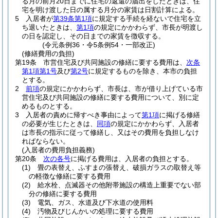
る月の前月20日までに住宅の返還の届出をしたときは、住
宅を明け渡した日の属する月分の家賃は日割計算による。
5
入居者が
第39条第1項
に規定する手続を経ないで住宅を立
ち退いたときは、
第1項
の規定にかかわらず、市長が明渡し
の日を認定し、その日までの家賃を徴収する。
(令元条例36・令5条例54・一部改正)
(修繕費用の負担)
第19条
市営住宅及び共同施設の修繕に要する費用は、
次条
第1項第1号
及び
第2号
に規定するものを除き、本市の負担
とする。
2
前項
の規定にかかわらず、市長は、市が借り上げている市
営住宅及び共同施設の修繕に要する費用について、別に定
めるものとする。
3
入居者の責めに帰すべき事由によって
第1項
に掲げる修繕
の必要が生じたときは、
同項
の規定にかかわらず、入居者
は市長の指示に従って修繕し、又はその費用を負担しなけ
ればならない。
(入居者の費用負担義務)
第20条
次の各号
に掲げる費用は、入居者の負担とする。
(1)
畳の表替え、ふすまの張替え、破損ガラスの取替え等
の軽徴な修繕に要する費用
(2)
給水栓、点滅器その他附帯施設の構造上重要でない部
分の修繕に要する費用
(3)
電気、ガス、水道及び下水道の使用料
(4)
汚物及びじんかいの処理に要する費用