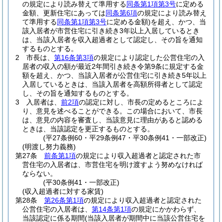
の規定により読み替えて準用する
同条第1項第3号
に定める
金額、更新住宅にあっては
同条第6項
の規定により読み替え
て準用する
同条第1項第3号
に定める金額)
を超え、かつ、当
該入居者が市営住宅に引き続き3年以上入居しているとき
は、当該入居者を収入超過者として認定し、その旨を通知
するものとする。
2
市長は、
第16条第3項
の規定により認定した公営住宅の入
居者の収入の額が最近2年間引き続き令第9条に規定する金
額を超え、かつ、当該入居者が公営住宅に引き続き5年以上
入居しているときは、当該入居者を高額所得者として認定
し、その旨を通知するものとする。
3
入居者は、
前2項
の認定に対し、市長の定めるところによ
り、意見を述べることができる。
この場合において、市長
は、意見の内容を審査し、当該意見に理由があると認める
ときは、当該認定を更正するものとする。
(平27条例60・平29条例47・平30条例41・一部改正)
(明渡し努力義務)
第27条
前条第1項
の規定により収入超過者と認定された市
営住宅の入居者は、市営住宅を明け渡すよう努めなければ
ならない。
(平30条例41・一部改正)
(収入超過者に対する家賃)
第28条
第26条第1項
の規定により収入超過者と認定された
公営住宅の入居者は、
第14条第1項
の規定にかかわらず、
当該認定に係る期間
(当該入居者が期間中に当該公営住宅を