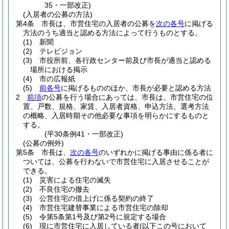
35・一部改正)
(入居者の公募の方法)
第4条
市長は、市営住宅の入居者の公募を
次の各号
に掲げる
方法のうち適当と認める方法によって行うものとする。
(1)
新聞
(2)
テレビジョン
(3)
市役所前、各行政センター前及び市長が適当と認める
場所における掲示
(4)
市の広報紙
(5)
前各号
に掲げるもののほか、市長が必要と認める方法
2
前項
の公募を行う場合にあっては、市長は、市営住宅の位
置、戸数、規格、家賃、入居者資格、申込方法、選考方法
の概略、入居時期その他必要な事項を明らかにするものと
する。
(平30条例41・一部改正)
(公募の例外)
第5条
市長は、
次の各号
のいずれかに掲げる事由に係る者に
ついては、公募を行わないで市営住宅に入居させることが
できる。
(1)
災害による住宅の滅失
(2)
不良住宅の撤去
(3)
公営住宅の借上げに係る契約の終了
(4)
市営住宅建替事業による市営住宅の除却
(5)
令第5条第1号及び第2号に規定する場合
(6)
現に市営住宅に入居している者
(以下この号において