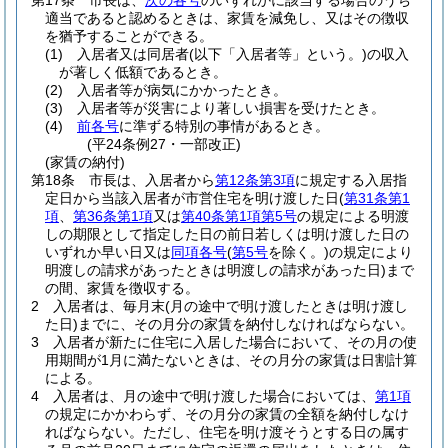
第17条
市長は、
次の各号
のいずれかに該当する場合のうち
適当であると認めるときは、家賃を減免し、又はその徴収
を猶予することができる。
(1)
入居者又は同居者
(以下「入居者等」という。)
の収入
が著しく低額であるとき。
(2)
入居者等が病気にかかったとき。
(3)
入居者等が災害により著しい損害を受けたとき。
(4)
前各号
に準ずる特別の事情があるとき。
(平24条例27・一部改正)
(家賃の納付)
第18条
市長は、入居者から
第12条第3項
に規定する入居指
定日から当該入居者が市営住宅を明け渡した日
(
第31条第1
項
、
第36条第1項
又は
第40条第1項第5号
の規定による明渡
しの期限として指定した日の前日若しくは明け渡した日の
いずれか早い日又は
同項各号
(
第5号
を除く。)
の規定により
明渡しの請求があったときは明渡しの請求があった日)
まで
の間、家賃を徴収する。
2
入居者は、毎月末
(月の途中で明け渡したときは明け渡し
た日)
までに、その月分の家賃を納付しなければならない。
3
入居者が新たに住宅に入居した場合において、その月の使
用期間が1月に満たないときは、その月分の家賃は日割計算
による。
4
入居者は、月の途中で明け渡した場合においては、
第1項
の規定にかかわらず、その月分の家賃の全額を納付しなけ
ればならない。
ただし、住宅を明け渡そうとする日の属す