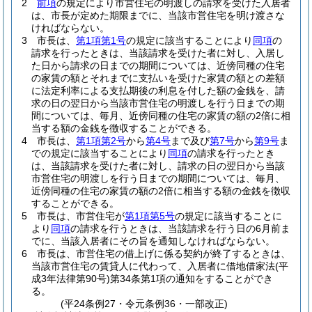
2
前項
の規定により市営住宅の明渡しの請求を受けた入居者
は、市長が定めた期限までに、当該市営住宅を明け渡さな
ければならない。
3
市長は、
第1項第1号
の規定に該当することにより
同項
の
請求を行ったときは、当該請求を受けた者に対し、入居し
た日から請求の日までの期間については、近傍同種の住宅
の家賃の額とそれまでに支払いを受けた家賃の額との差額
に法定利率による支払期後の利息を付した額の金銭を、請
求の日の翌日から当該市営住宅の明渡しを行う日までの期
間については、毎月、近傍同種の住宅の家賃の額の2倍に相
当する額の金銭を徴収することができる。
4
市長は、
第1項第2号
から
第4号
まで及び
第7号
から
第9号
ま
での規定に該当することにより
同項
の請求を行ったとき
は、当該請求を受けた者に対し、請求の日の翌日から当該
市営住宅の明渡しを行う日までの期間については、毎月、
近傍同種の住宅の家賃の額の2倍に相当する額の金銭を徴収
することができる。
5
市長は、市営住宅が
第1項第5号
の規定に該当することに
より
同項
の請求を行うときは、当該請求を行う日の6月前ま
でに、当該入居者にその旨を通知しなければならない。
6
市長は、市営住宅の借上げに係る契約が終了するときは、
当該市営住宅の賃貸人に代わって、入居者に借地借家法
(平
成3年法律第90号)
第34条第1項の通知をすることができ
る。
(平24条例27・令元条例36・一部改正)