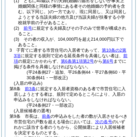
(1)
ともに40歳以下の夫婦
(婚姻の届出をしないが事実上
婚姻関係と同様の事情にある者その他婚姻の予約者を含
む。以下同じ。)
の一方であり、現に同居し、又は同居し
ようとする当該夫婦の他方及び当該夫婦が扶養する小学
校就学前の子があること。
(2)
前号
に規定する夫婦及びその子のみで世帯が構成され
ること。
(3)
その者の収入が、104,000円を超え214,000円以下で
あること。
3
子育てに適する市営住宅の入居者であって、
第10条の2第
3項
に規定する規則で定める延長条件を具備しない者は、
前
項
の規定にかかわらず、
第6条第1項第2号
から
第6号
までに
掲げる条件を具備しなければならない。
(平24条例27・追加、平26条例44・平27条例60・平
30条例41・一部改正)
(入居の申込み)
第8条
前3条
に規定する入居者資格のある者で市営住宅に入
居しようとする者は、規則で定めるところにより、入居の
申込みをしなければならない。
(平24条例27・一部改正)
(入居候補者の選考)
第9条
市長は、
前条
の申込みをした者の数が入居させるべき
市営住宅の戸数を超える場合においては、
次の各号
のいず
れかに該当する者のうちから、公開抽選により入居候補者
を決定するものとする。