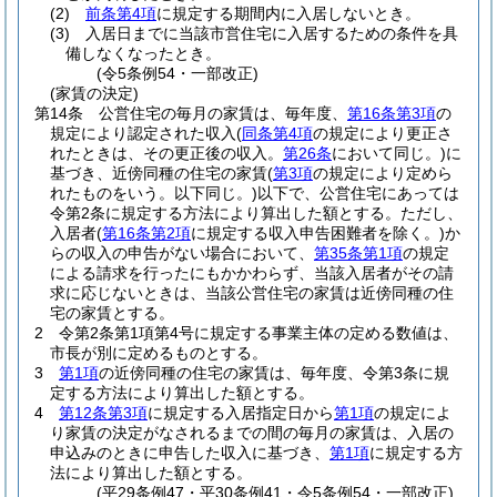
(2)
前条第4項
に規定する期間内に入居しないとき。
(3)
入居日までに当該市営住宅に入居するための条件を具
備しなくなったとき。
(令5条例54・一部改正)
(家賃の決定)
第14条
公営住宅の毎月の家賃は、毎年度、
第16条第3項
の
規定により認定された収入
(
同条第4項
の規定により更正さ
れたときは、その更正後の収入。
第26条
において同じ。)
に
基づき、近傍同種の住宅の家賃
(
第3項
の規定により定めら
れたものをいう。以下同じ。)
以下で、公営住宅にあっては
令第2条に規定する方法により算出した額とする。
ただし、
入居者
(
第16条第2項
に規定する収入申告困難者を除く。)
か
らの収入の申告がない場合において、
第35条第1項
の規定
による請求を行ったにもかかわらず、当該入居者がその請
求に応じないときは、当該公営住宅の家賃は近傍同種の住
宅の家賃とする。
2
令第2条第1項第4号に規定する事業主体の定める数値は、
市長が別に定めるものとする。
3
第1項
の近傍同種の住宅の家賃は、毎年度、令第3条に規
定する方法により算出した額とする。
4
第12条第3項
に規定する入居指定日から
第1項
の規定によ
り家賃の決定がなされるまでの間の毎月の家賃は、入居の
申込みのときに申告した収入に基づき、
第1項
に規定する方
法により算出した額とする。
(平29条例47・平30条例41・令5条例54・一部改正)