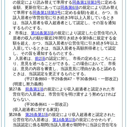
の規定により読み替えて準用する
同条第1項第3号
に定める
金額、更新住宅にあっては
同条第6項
の規定により読み替え
て準用する
同条第1項第3号
に定める金額)
を超え、かつ、当
該入居者が市営住宅に引き続き3年以上入居しているとき
は、当該入居者を収入超過者として認定し、その旨を通知
するものとする。
2
市長は、
第16条第3項
の規定により認定した公営住宅の入
居者の収入の額が最近2年間引き続き令第9条に規定する金
額を超え、かつ、当該入居者が公営住宅に引き続き5年以上
入居しているときは、当該入居者を高額所得者として認定
し、その旨を通知するものとする。
3
入居者は、
前2項
の認定に対し、市長の定めるところによ
り、意見を述べることができる。
この場合において、市長
は、意見の内容を審査し、当該意見に理由があると認める
ときは、当該認定を更正するものとする。
(平27条例60・平29条例47・平30条例41・一部改正)
(明渡し努力義務)
第27条
前条第1項
の規定により収入超過者と認定された市
営住宅の入居者は、市営住宅を明け渡すよう努めなければ
ならない。
(平30条例41・一部改正)
(収入超過者に対する家賃)
第28条
第26条第1項
の規定により収入超過者と認定された
公営住宅の入居者は、
第14条第1項
の規定にかかわらず、
当該認定に係る期間
(当該入居者が期間中に当該公営住宅を