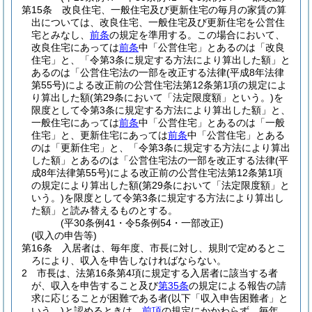
第15条
改良住宅、一般住宅及び更新住宅の毎月の家賃の算
出については、改良住宅、一般住宅及び更新住宅を公営住
宅とみなし、
前条
の規定を準用する。
この場合において、
改良住宅にあっては
前条
中「公営住宅」とあるのは「改良
住宅」と、「令第3条に規定する方法により算出した額」と
あるのは「公営住宅法の一部を改正する法律
(平成8年法律
第55号)
による改正前の公営住宅法第12条第1項の規定によ
り算出した額
(第29条において「法定限度額」という。)
を
限度として令第3条に規定する方法により算出した額」と、
一般住宅にあっては
前条
中「公営住宅」とあるのは「一般
住宅」と、更新住宅にあっては
前条
中「公営住宅」とある
のは「更新住宅」と、「令第3条に規定する方法により算出
した額」とあるのは「公営住宅法の一部を改正する法律
(平
成8年法律第55号)
による改正前の公営住宅法第12条第1項
の規定により算出した額
(第29条において「法定限度額」と
いう。)
を限度として令第3条に規定する方法により算出し
た額」と読み替えるものとする。
(平30条例41・令5条例54・一部改正)
(収入の申告等)
第16条
入居者は、毎年度、市長に対し、規則で定めるとこ
ろにより、収入を申告しなければならない。
2
市長は、法第16条第4項に規定する入居者に該当する者
が、収入を申告すること及び
第35条
の規定による報告の請
求に応じることが困難である者
(以下「収入申告困難者」と
いう。)
と認めるときは、
前項
の規定にかかわらず、毎年