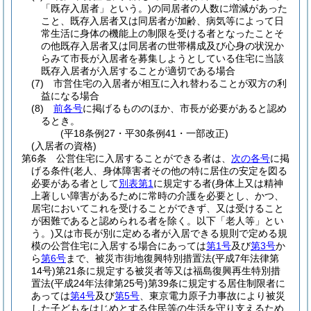
「既存入居者」という。)
の同居者の人数に増減があった
こと、既存入居者又は同居者が加齢、病気等によって日
常生活に身体の機能上の制限を受ける者となったことそ
の他既存入居者又は同居者の世帯構成及び心身の状況か
らみて市長が入居者を募集しようとしている住宅に当該
既存入居者が入居することが適切である場合
(7)
市営住宅の入居者が相互に入れ替わることが双方の利
益になる場合
(8)
前各号
に掲げるもののほか、市長が必要があると認め
るとき。
(平18条例27・平30条例41・一部改正)
(入居者の資格)
第6条
公営住宅に入居することができる者は、
次の各号
に掲
げる条件
(老人、身体障害者その他の特に居住の安定を図る
必要がある者として
別表第1
に規定する者
(身体上又は精神
上著しい障害があるために常時の介護を必要とし、かつ、
居宅においてこれを受けることができず、又は受けること
が困難であると認められる者を除く。以下「老人等」とい
う。)
又は市長が別に定める者が入居できる規則で定める規
模の公営住宅に入居する場合にあっては
第1号
及び
第3号
か
ら
第6号
まで、被災市街地復興特別措置法
(平成7年法律第
14号)
第21条に規定する被災者等又は福島復興再生特別措
置法
(平成24年法律第25号)
第39条に規定する居住制限者に
あっては
第4号
及び
第5号
、東京電力原子力事故により被災
した子どもをはじめとする住民等の生活を守り支えるため