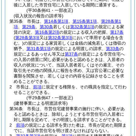
後に入居した市営住宅に入居している期間に通算する。
(平30条例41・一部改正)
(収入状況の報告の請求等)
第35条
市長は、
第14条第1項
、
第15条第1項
、
第28条第1
項
、
第29条
、
第30条
若しくは
第32条第1項
の規定による家
賃の決定、
第16条第2項
の規定による収入の把握、
第17条
(
第28条第3項
又は
第32条第3項
において準用する場合を含
む。)
の規定による家賃若しくは金銭の減免若しくは徴収の
猶予、
第31条第1項
の規定による明渡しの請求、
第33条
の
規定によるあっせん等又は
第37条
の規定による市営住宅へ
の入居の措置に関し必要があると認めるときは、入居者の
収入の状況について、当該入居者若しくはその雇主、その
取引先その他の関係人に報告を求め、又は官公署に必要な
書類を閲覧させ、若しくはその内容を記録させることを求
めることができる。
2
市長は、
前項
に規定する権限を、その職員を指定して行わ
せることができる。
(平29条例47・一部改正)
(建替事業による明渡請求等)
第36条
市長は、市営住宅建替事業の施行に伴い、必要があ
ると認めるときは、除却しようとする市営住宅の入居者に
対し期限を定めて、その明渡しを請求することができる。
2
前項
の規定による請求を受けた者は、市長が定めた期限ま
でに、当該市営住宅を明け渡さなければならない。