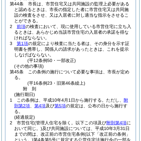
第44条
市長は、市営住宅又は共同施設の監理上必要がある
と認めるときは、市長の指定した者に市営住宅又は共同施
設の検査をさせ、又は入居者に対し適当な指示をさせるこ
とができる。
2
前項
の検査において、現に使用している市営住宅に立ち入
るときは、あらかじめ当該市営住宅の入居者の承諾を得な
ければならない。
3
第1項
の規定により検査に当たる者は、その身分を示す証
明書を携帯し、関係人の請求があったときは、これを提示
しなげばならない。
(平12条例50・一部改正)
(その他の事項)
第45条
この条例の施行について必要な事項は、市長が定め
る。
(平16条例23・旧第46条繰上)
附
則
(施行期日)
1
この条例は、平成10年4月1日から施行する。
ただし、
附
則第2項
、
第4項
及び
第5項
の規定は、公布の日から施行す
る。
(経過規定)
2
市営住宅
(管理人住宅を除く。以下この項及び
附則第4項
に
おいて同じ。)
及び共同施設については、平成10年3月31日
までの間は、改正前の市営住宅条例
(以下「改正前の条例」
という。)
第4条第5号に規定する公営住宅法施行令の一部を