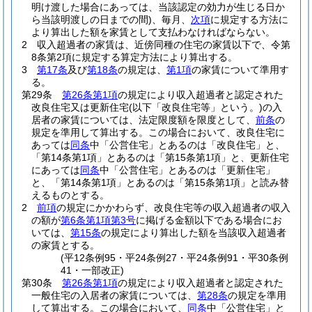
明け渡した場合にあっては、当該認定の効力が生じる日か
ら当該明渡しの日までの間)
、毎月、
次項
に規定する方法に
より算出した額を家賃として支払わなければならない。
2
収入超過者の家賃は、近傍同種の住宅の家賃以下で、令第
8条第2項に規定する算定方法により算出する。
3
第17条
及び
第18条
の規定は、
第1項
の家賃について準用す
る。
第29条
第26条第1項
の規定により収入超過者と認定された
改良住宅又は更新住宅
(以下「改良住宅等」という。)
の入
居者の家賃については、法定限度額を限度として、
前条
の
規定を準用して算出する。
この場合において、改良住宅に
あっては
同条
中「公営住宅」とあるのは「改良住宅」と、
「第14条第1項」とあるのは「第15条第1項」と、更新住宅
にあっては
同条
中「公営住宅」とあるのは「更新住宅」
と、「第14条第1項」とあるのは「第15条第1項」と読み替
えるものとする。
2
前項
の規定にかかわらず、改良住宅等の収入超過者の収入
の額が
第6条第1項第3号
に掲げる金額以下である場合にお
いては、
第15条
の規定により算出した額を当該収入超過者
の家賃とする。
(平12条例95・平24条例27・平24条例91・平30条例
41・一部改正)
第30条
第26条第1項
の規定により収入超過者と認定された
一般住宅の入居者の家賃については、
第28条
の規定を準用
して算出する。
この場合において、
同条
中「公営住宅」と