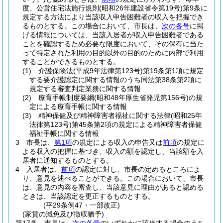
度、公営住宅法施行規則
(昭和26年建設省令第19号)
第9条に
規定する方法により当該収入申告困難者の収入を把握でき
るものとする。
この場合において、市長は、
次の各号
に掲
げる情報については、当該入居者が収入申告困難者である
ことを確認するため必要な限度において、その保有に当た
って特定された利用の目的以外の目的のために内部で利用
することができるものとする。
(1)
介護保険法
(平成9年法律第123号)
第19条第1項に規定
する要介護認定に関する情報のうち同法第38条第2項に
規定する審査判定業務に関する情報
(2)
療育手帳制度要綱
(昭和48年厚生省発児第156号)
の規
定による療育手帳に関する情報
(3)
精神保健及び精神障害者福祉に関する法律
(昭和25年
法律第123号)
第45条第2項の規定による精神障害者保健
福祉手帳に関する情報
3
市長は、
第1項
の規定による収入の申告又は
前項
の規定に
よる収入の把握に基づき、収入の額を認定し、当該額を入
居者に通知するものとする。
4
入居者は、
前項
の認定に対し、市長の定めるところによ
り、意見を述べることができる。
この場合において、市長
は、意見の内容を審査し、当該意見に理由があると認める
ときは、当該認定を更正するものとする。
(平29条例47・一部改正)
(家賃の減免及び徴収猶予)