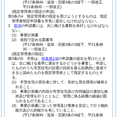
(平17条例46・追加・旧第3条の2繰下・一部改正、
平21条例35・一部改正)
(指定管理者の指定の申請)
第3条の4
指定管理者の指定を受けようとするものは、指定
管理者指定申請書を市長に提出しなければならない。
2
前項
の申請書には、次に掲げる書類を添付しなければなら
ない。
(1)
事業計画書
(2)
規則で定める図書等
(平17条例46・追加・旧第3条の3繰下、平21条例
35・一部改正)
(指定管理者の指定)
第3条の5
市長は、
前条第1項
の申請書の提出を受けたとき
は、次に掲げる基準に適合するかどうかを審査し、申請し
たもののうち市営住宅の設置の目的を最も効果的に達成で
きると認めたものを指定管理者として指定するものとす
る。
(1)
市営住宅の居住者に対して、良好な居住環境が確保さ
れること。
(2)
事業計画書の内容が市営住宅及び共同施設の適切な維
持及び管理を行うとともに、管理に係る経費の縮減が図
られるものであること。
(3)
事業計画書に沿った管理及び業務を安定して行う物的
能力及び人的能力を有していること。
(平17条例46・追加・旧第3条の4繰下、平21条例