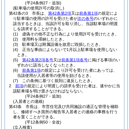
(平24条例27・追加)
(駐車場の使用許可の取消し)
第42条の3
市長は、
第42条第2項
又は
前条第1項
の規定によ
り駐車場の使用の許可を受けた者が
次の各号
のいずれかに
該当するときは、当該許可を取り消し、当該駐車場の明渡
しを請求することができる。
(1)
虚偽その他不正な行為により使用許可を受けたとき。
(2)
使用料を滞納したとき。
(3)
駐車場又は附属設備を故意に毀損したとき。
(4)
正当な事由によらないで1月以上駐車場を使用しない
とき。
(5)
第42条第2項各号
又は
前条第1項各号
に掲げる事項のい
ずれかに該当しなくなったとき。
(6)
前条第1項
の規定により許可を受けた者にあっては、
当該使用が入居者等の使用を妨げるとき。
(7)
この条例に基づく規則に違反したとき。
2
前項
の規定により明渡しの請求を受けた者は、速やかに当
該駐車場を明け渡さなければならない。
(平24条例27・追加)
(入居者との連絡)
第43条
市長は、市営住宅及び共同施設の適正な管理を補助
し、修繕すべき箇所の報告等入居者との連絡の事務を行う
者を置くことができる。
(平12条例50・全改)
(立入検査)