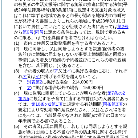
の被災者の生活支援等に関する施策の推進に関する法律
(平
成24年法律第48号)
第8条第1項に規定する支援対象地域又
はこれに準ずる地域であると市長が認める地域内の市町村
長が発行する書類によりこれらの地域に平成23年3月11日
において居住していたことが証明された者にあっては
第2号
から
第6号
(
同号
に定める条件にあっては、規則で定めるも
のに限る。)
まで)
を具備する者でなければならない。
(1)
市内に住所又は勤務場所を有する者であること。
(2)
現に同居し、又は同居しようとする親族
(配偶者の親
族並びに婚姻の届出をしないが事実上婚姻関係と同様の
事情にある者及び婚姻の予約者並びにこれらの者の親族
を含む。以下同じ。)
があること。
(3)
その者の収入が
ア
又は
イ
に掲げる場合に応じ、それぞ
れ
ア
又は
イ
に掲げる金額を超えないこと。
ア
別表第2
に掲げる場合 214,000円
イ
ア
に掲げる場合以外の場合 158,000円
(4)
現に住宅に困窮していることが明らかな者
(
第7条の2
第2項
に規定する子育てに適する市営住宅の入居者にあっ
ては、
第10条の2第1項
に規定する有効期間
(
同条第3項
の
規定により有効期間の延長がなされ、又はなされ得る者
にあっては、当該延長がなされた期間)
の満了の日まで3
年未満である者)
であること。
(5)
その者又は現に同居し、若しくは同居しようとする親
族が暴力団員による不当な行為の防止等に関する法律
(平
成3年法律第77号)
第2条第6号に規定する暴力団員
(以下単