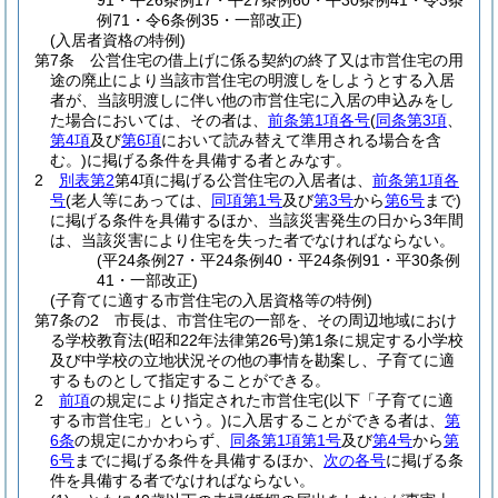
91・平26条例17・平27条例60・平30条例41・令3条
例71・令6条例35・一部改正)
(入居者資格の特例)
第7条
公営住宅の借上げに係る契約の終了又は市営住宅の用
途の廃止により当該市営住宅の明渡しをしようとする入居
者が、当該明渡しに伴い他の市営住宅に入居の申込みをし
た場合においては、その者は、
前条第1項各号
(
同条第3項
、
第4項
及び
第6項
において読み替えて準用される場合を含
む。)
に掲げる条件を具備する者とみなす。
2
別表第2
第4項に掲げる公営住宅の入居者は、
前条第1項各
号
(老人等にあっては、
同項第1号
及び
第3号
から
第6号
まで)
に掲げる条件を具備するほか、当該災害発生の日から3年間
は、当該災害により住宅を失った者でなければならない。
(平24条例27・平24条例40・平24条例91・平30条例
41・一部改正)
(子育てに適する市営住宅の入居資格等の特例)
第7条の2
市長は、市営住宅の一部を、その周辺地域におけ
る学校教育法
(昭和22年法律第26号)
第1条に規定する小学校
及び中学校の立地状況その他の事情を勘案し、子育てに適
するものとして指定することができる。
2
前項
の規定により指定された市営住宅
(以下「子育てに適
する市営住宅」という。)
に入居することができる者は、
第
6条
の規定にかかわらず、
同条第1項第1号
及び
第4号
から
第
6号
までに掲げる条件を具備するほか、
次の各号
に掲げる条
件を具備する者でなければならない。