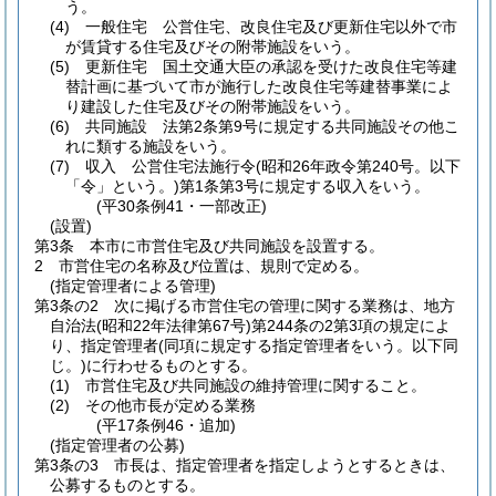
う。
(4)
一般住宅 公営住宅、改良住宅及び更新住宅以外で市
が賃貸する住宅及びその附帯施設をいう。
(5)
更新住宅 国土交通大臣の承認を受けた改良住宅等建
替計画に基づいて市が施行した改良住宅等建替事業によ
り建設した住宅及びその附帯施設をいう。
(6)
共同施設 法第2条第9号に規定する共同施設その他こ
れに類する施設をいう。
(7)
収入 公営住宅法施行令
(昭和26年政令第240号。以下
「令」という。)
第1条第3号に規定する収入をいう。
(平30条例41・一部改正)
(設置)
第3条
本市に市営住宅及び共同施設を設置する。
2
市営住宅の名称及び位置は、規則で定める。
(指定管理者による管理)
第3条の2
次に掲げる市営住宅の管理に関する業務は、地方
自治法
(昭和22年法律第67号)
第244条の2第3項の規定によ
り、指定管理者
(同項に規定する指定管理者をいう。以下同
じ。)
に行わせるものとする。
(1)
市営住宅及び共同施設の維持管理に関すること。
(2)
その他市長が定める業務
(平17条例46・追加)
(指定管理者の公募)
第3条の3
市長は、指定管理者を指定しようとするときは、
公募するものとする。