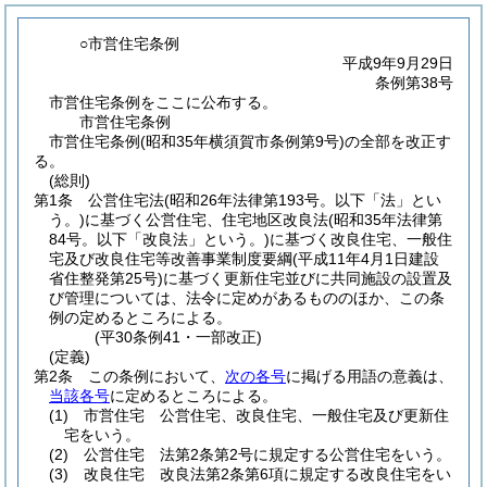
○市営住宅条例
平成9年9月29日
条例第38号
市営住宅条例をここに公布する。
市営住宅条例
市営住宅条例(昭和35年横須賀市条例第9号)の全部を改正す
る。
(総則)
第1条
公営住宅法
(昭和26年法律第193号。以下「法」とい
う。)
に基づく公営住宅、住宅地区改良法
(昭和35年法律第
84号。以下「改良法」という。)
に基づく改良住宅、一般住
宅及び改良住宅等改善事業制度要綱
(平成11年4月1日建設
省住整発第25号)
に基づく更新住宅並びに共同施設の設置及
び管理については、法令に定めがあるもののほか、この条
例の定めるところによる。
(平30条例41・一部改正)
(定義)
第2条
この条例において、
次の各号
に掲げる用語の意義は、
当該各号
に定めるところによる。
(1)
市営住宅 公営住宅、改良住宅、一般住宅及び更新住
宅をいう。
(2)
公営住宅 法第2条第2号に規定する公営住宅をいう。
(3)
改良住宅 改良法第2条第6項に規定する改良住宅をい