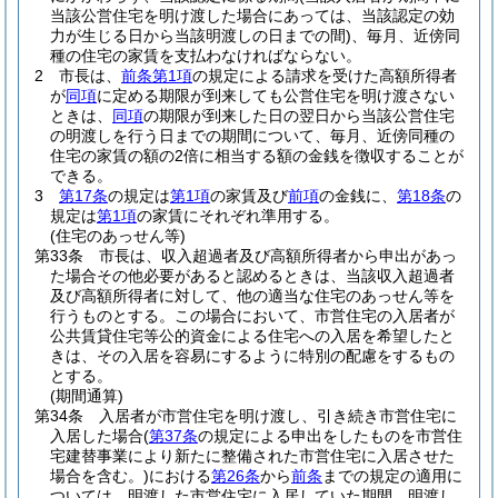
当該公営住宅を明け渡した場合にあっては、当該認定の効
力が生じる日から当該明渡しの日までの間)
、毎月、近傍同
種の住宅の家賃を支払わなければならない。
2
市長は、
前条第1項
の規定による請求を受けた高額所得者
が
同項
に定める期限が到来しても公営住宅を明け渡さない
ときは、
同項
の期限が到来した日の翌日から当該公営住宅
の明渡しを行う日までの期間について、毎月、近傍同種の
住宅の家賃の額の2倍に相当する額の金銭を徴収することが
できる。
3
第17条
の規定は
第1項
の家賃及び
前項
の金銭に、
第18条
の
規定は
第1項
の家賃にそれぞれ準用する。
(住宅のあっせん等)
第33条
市長は、収入超過者及び高額所得者から申出があっ
た場合その他必要があると認めるときは、当該収入超過者
及び高額所得者に対して、他の適当な住宅のあっせん等を
行うものとする。
この場合において、市営住宅の入居者が
公共賃貸住宅等公的資金による住宅への入居を希望したと
きは、その入居を容易にするように特別の配慮をするもの
とする。
(期間通算)
第34条
入居者が市営住宅を明け渡し、引き続き市営住宅に
入居した場合
(
第37条
の規定による申出をしたものを市営住
宅建替事業により新たに整備された市営住宅に入居させた
場合を含む。)
における
第26条
から
前条
までの規定の適用に
ついては、明渡した市営住宅に入居していた期間、明渡し