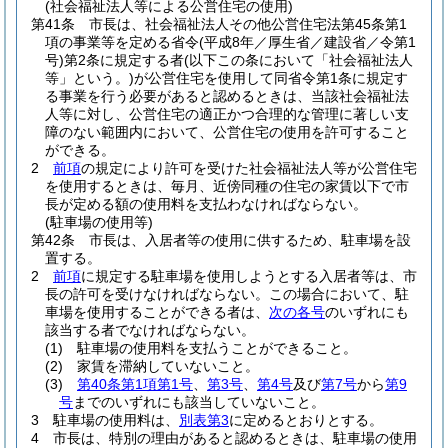
(社会福祉法人等による公営住宅の使用)
第41条
市長は、社会福祉法人その他公営住宅法第45条第1
項の事業等を定める省令
(平成8年／厚生省／建設省／令第1
号)
第2条に規定する者
(以下この条において「社会福祉法人
等」という。)
が公営住宅を使用して同省令第1条に規定す
る事業を行う必要があると認めるときは、当該社会福祉法
人等に対し、公営住宅の適正かつ合理的な管理に著しい支
障のない範囲内において、公営住宅の使用を許可すること
ができる。
2
前項
の規定により許可を受けた社会福祉法人等が公営住宅
を使用するときは、毎月、近傍同種の住宅の家賃以下で市
長が定める額の使用料を支払わなければならない。
(駐車場の使用等)
第42条
市長は、入居者等の使用に供するため、駐車場を設
置する。
2
前項
に規定する駐車場を使用しようとする入居者等は、市
長の許可を受けなければならない。
この場合において、駐
車場を使用することができる者は、
次の各号
のいずれにも
該当する者でなければならない。
(1)
駐車場の使用料を支払うことができること。
(2)
家賃を滞納していないこと。
(3)
第40条第1項第1号
、
第3号
、
第4号
及び
第7号
から
第9
号
までのいずれにも該当していないこと。
3
駐車場の使用料は、
別表第3
に定めるとおりとする。
4
市長は、特別の理由があると認めるときは、駐車場の使用