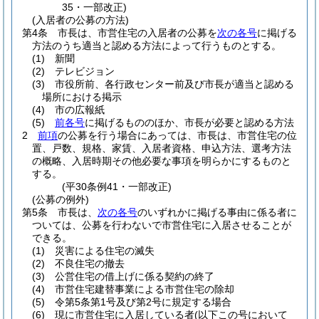
35・一部改正)
(入居者の公募の方法)
第4条
市長は、市営住宅の入居者の公募を
次の各号
に掲げる
方法のうち適当と認める方法によって行うものとする。
(1)
新聞
(2)
テレビジョン
(3)
市役所前、各行政センター前及び市長が適当と認める
場所における掲示
(4)
市の広報紙
(5)
前各号
に掲げるもののほか、市長が必要と認める方法
2
前項
の公募を行う場合にあっては、市長は、市営住宅の位
置、戸数、規格、家賃、入居者資格、申込方法、選考方法
の概略、入居時期その他必要な事項を明らかにするものと
する。
(平30条例41・一部改正)
(公募の例外)
第5条
市長は、
次の各号
のいずれかに掲げる事由に係る者に
ついては、公募を行わないで市営住宅に入居させることが
できる。
(1)
災害による住宅の滅失
(2)
不良住宅の撤去
(3)
公営住宅の借上げに係る契約の終了
(4)
市営住宅建替事業による市営住宅の除却
(5)
令第5条第1号及び第2号に規定する場合
(6)
現に市営住宅に入居している者
(以下この号において