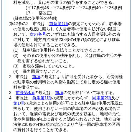
料を減免し、又はその徴収の猶予をすることができる。
(平17条例46・平24条例27・平24条例40・平26条例
17・一部改正)
(駐車場の使用等の特例)
第42条の2
市長は、
前条第1項
の規定にかかわらず、駐車場
の使用の現況に照らして入居者等の使用を妨げない限度に
おいて、
次の各号
のいずれにも該当する入居者等以外の者
に対して、地方自治法第238条の4第7項の規定により駐車
場の使用を許可することができる。
(1)
駐車場の使用料を支払うことができること。
(2)
その者の使用が公の秩序を乱し、又は住民の生活の平
穏を害する恐れがないこと。
(3)
市税を滞納していないこと。
(4)
暴力団員でないこと。
2
市長は、
前項
の規定により許可を受けた者から、近傍同種
の駐車場の使用料との均衡を勘案して別に定める額の使用
料を徴収する。
3
前条第4項
の規定は、
前項
の使用料について準用する。
4
市長は、
前条第1項
の規定にかかわらず、
同条第2項
及び
第1項
の規定による使用の許可による駐車場の使用の現況に
照らして、使用されない一団の駐車場の区画がある場合に
おいて、近隣の需要及び地域の状況を勘案し、地域の活性
化や利便性の向上に資すると認められるときは、地方自治
法第238条の4第2項の規定により当該一団の駐車場の区画
の貸付けを行うことができる。