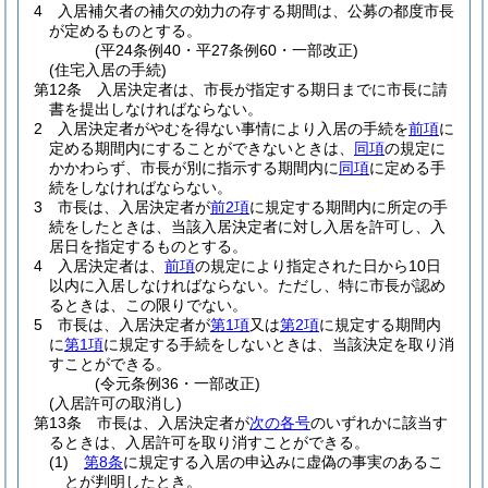
4
入居補欠者の補欠の効力の存する期間は、公募の都度市長
が定めるものとする。
(平24条例40・平27条例60・一部改正)
(住宅入居の手続)
第12条
入居決定者は、市長が指定する期日までに市長に請
書を提出しなければならない。
2
入居決定者がやむを得ない事情により入居の手続を
前項
に
定める期間内にすることができないときは、
同項
の規定に
かかわらず、市長が別に指示する期間内に
同項
に定める手
続をしなければならない。
3
市長は、入居決定者が
前2項
に規定する期間内に所定の手
続をしたときは、当該入居決定者に対し入居を許可し、入
居日を指定するものとする。
4
入居決定者は、
前項
の規定により指定された日から10日
以内に入居しなければならない。
ただし、特に市長が認め
るときは、この限りでない。
5
市長は、入居決定者が
第1項
又は
第2項
に規定する期間内
に
第1項
に規定する手続をしないときは、当該決定を取り消
すことができる。
(令元条例36・一部改正)
(入居許可の取消し)
第13条
市長は、入居決定者が
次の各号
のいずれかに該当す
るときは、入居許可を取り消すことができる。
(1)
第8条
に規定する入居の申込みに虚偽の事実のあるこ
とが判明したとき。