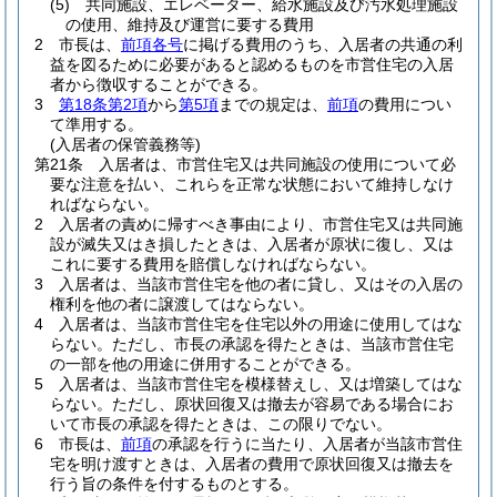
(5)
共同施設、エレベーター、給水施設及び汚水処理施設
の使用、維持及び運営に要する費用
2
市長は、
前項各号
に掲げる費用のうち、入居者の共通の利
益を図るために必要があると認めるものを市営住宅の入居
者から徴収することができる。
3
第18条第2項
から
第5項
までの規定は、
前項
の費用につい
て準用する。
(入居者の保管義務等)
第21条
入居者は、市営住宅又は共同施設の使用について必
要な注意を払い、これらを正常な状態において維持しなけ
ればならない。
2
入居者の責めに帰すべき事由により、市営住宅又は共同施
設が滅失又はき損したときは、入居者が原状に復し、又は
これに要する費用を賠償しなければならない。
3
入居者は、当該市営住宅を他の者に貸し、又はその入居の
権利を他の者に譲渡してはならない。
4
入居者は、当該市営住宅を住宅以外の用途に使用してはな
らない。
ただし、市長の承認を得たときは、当該市営住宅
の一部を他の用途に併用することができる。
5
入居者は、当該市営住宅を模様替えし、又は増築してはな
らない。
ただし、原状回復又は撤去が容易である場合にお
いて市長の承認を得たときは、この限りでない。
6
市長は、
前項
の承認を行うに当たり、入居者が当該市営住
宅を明け渡すときは、入居者の費用で原状回復又は撤去を
行う旨の条件を付するものとする。