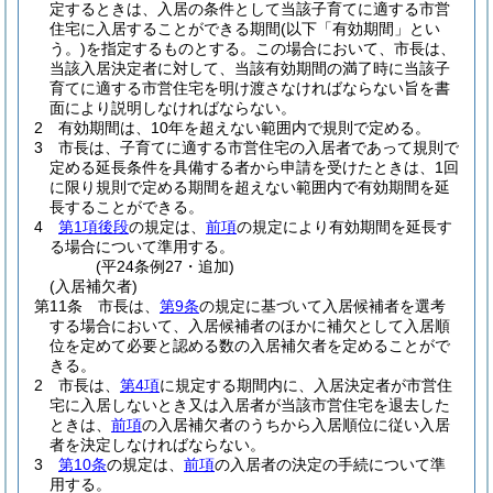
定するときは、入居の条件として当該子育てに適する市営
住宅に入居することができる期間
(以下「有効期間」とい
う。)
を指定するものとする。
この場合において、市長は、
当該入居決定者に対して、当該有効期間の満了時に当該子
育てに適する市営住宅を明け渡さなければならない旨を書
面により説明しなければならない。
2
有効期間は、10年を超えない範囲内で規則で定める。
3
市長は、子育てに適する市営住宅の入居者であって規則で
定める延長条件を具備する者から申請を受けたときは、1回
に限り規則で定める期間を超えない範囲内で有効期間を延
長することができる。
4
第1項後段
の規定は、
前項
の規定により有効期間を延長す
る場合について準用する。
(平24条例27・追加)
(入居補欠者)
第11条
市長は、
第9条
の規定に基づいて入居候補者を選考
する場合において、入居候補者のほかに補欠として入居順
位を定めて必要と認める数の入居補欠者を定めることがで
きる。
2
市長は、
第4項
に規定する期間内に、入居決定者が市営住
宅に入居しないとき又は入居者が当該市営住宅を退去した
ときは、
前項
の入居補欠者のうちから入居順位に従い入居
者を決定しなければならない。
3
第10条
の規定は、
前項
の入居者の決定の手続について準
用する。