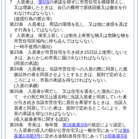
7
入居者は、
第5項
の承認を得ずに市営住宅を模様替えし、
又は増築したときは、自己の費用で原状回復又は撤去を行
わなければならない。
(迷惑行為の禁止等)
第22条
入居者は、周辺の環境を乱し、又は他に迷惑を及ぼ
す行為をしてはならない。
2
入居者は、保安上若しくは衛生上有害な物又は危険な物を
市営住宅区域内に持ち込んではならない。
(一時不使用の届出)
第23条
入居者が市営住宅を引き続き15日以上使用しないと
きは、あらかじめ市長に届け出なければならない。
(同居の承認)
第24条
入居者は、当該市営住宅への入居の際に同居した親
族以外の者を同居させようとするときは、規則で定めると
ころにより、市長の承認を得なければならない。
(入居の承継)
第25条
入居者が死亡し、又は住宅を退去した場合におい
て、その死亡時又は退去時に当該入居者と同居していた者
が引き続き当該市営住宅に居住を希望するときは、当該入
居者と同居していた者は、規則で定めるところにより、市
長の承認を得なければならない。
(収入超過者等に関する認定)
第26条
市長は、毎年度、
第16条第3項
の規定により認定し
た入居者の収入の額が公営住宅又は一般住宅にあっては
第6
条第1項第3号
に定める金額
(改良住宅にあっては
同条第3項