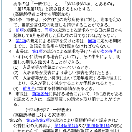
あるのは「一般住宅」と、「第14条第1項」とあるのは
「第15条第1項」と読み替えるものとする。
(高額所得者に対する明渡請求)
第31条
市長は、公営住宅の高額所得者に対し、期限を定め
て、当該公営住宅の明渡しを請求することができる。
2
前項
の期限は、
同項
の規定による請求をする日の翌日から
起算して6月を経過した日以後の日でなければならない。
3
第1項
の規定による請求を受けた者は、
同項
に定める期限
までに、当該公営住宅を明け渡さなければならない。
4
市長は、
第1項
の規定による請求を受けた者が
次の各号
の
いずれかに該当する場合においては、その申出により、明
渡しの期限を延長することができる。
(1)
入居者等が病気にかかっているとき。
(2)
入居者等が災害により著しい損害を受けたとき。
(3)
入居者等が近い将来において定年退職する等の理由に
より、収入が著しく減少することが予想されるとき。
(4)
前各号
に準ずる特別の事情があるとき。
5
市長は、
前項各号
に掲げる場合において、特に必要がある
と認めるときは、当該明渡しの請求を取り消すことができ
る。
(平24条例27・一部改正)
(高額所得者に対する家賃等)
第32条
第26条第2項
の規定により高額所得者と認定された
公営住宅の入居者は、
第14条第1項
及び
第28条第1項
の規定
にかかわらず、当該認定に係る期間
(当該入居者が期間中に