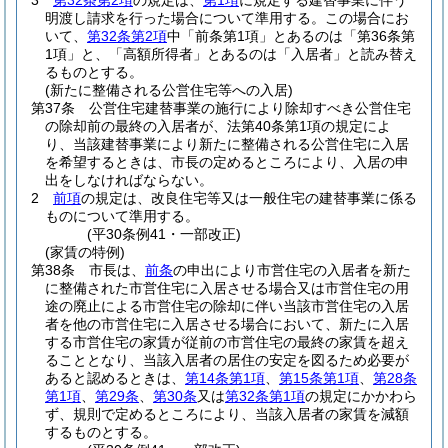
3
第32条第2項
の規定は、
第1項
に規定する建替事業に伴う
明渡し請求を行った場合について準用する。
この場合にお
いて、
第32条第2項
中「前条第1項」とあるのは「第36条第
1項」と、「高額所得者」とあるのは「入居者」と読み替え
るものとする。
(新たに整備される公営住宅等への入居)
第37条
公営住宅建替事業の施行により除却すべき公営住宅
の除却前の最終の入居者が、法第40条第1項の規定によ
り、当該建替事業により新たに整備される公営住宅に入居
を希望するときは、市長の定めるところにより、入居の申
出をしなければならない。
2
前項
の規定は、改良住宅等又は一般住宅の建替事業に係る
ものについて準用する。
(平30条例41・一部改正)
(家賃の特例)
第38条
市長は、
前条
の申出により市営住宅の入居者を新た
に整備された市営住宅に入居させる場合又は市営住宅の用
途の廃止による市営住宅の除却に伴い当該市営住宅の入居
者を他の市営住宅に入居させる場合において、新たに入居
する市営住宅の家賃が従前の市営住宅の最終の家賃を超え
ることとなり、当該入居者の居住の安定を図るため必要が
あると認めるときは、
第14条第1項
、
第15条第1項
、
第28条
第1項
、
第29条
、
第30条
又は
第32条第1項
の規定にかかわら
ず、規則で定めるところにより、当該入居者の家賃を減額
するものとする。