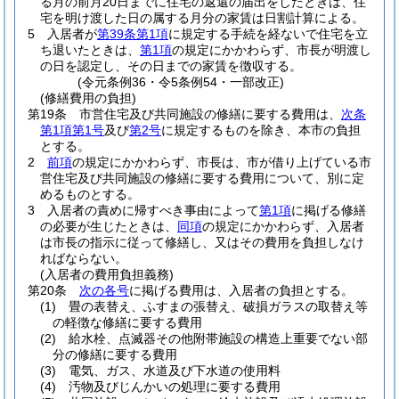
る月の前月20日までに住宅の返還の届出をしたときは、住
宅を明け渡した日の属する月分の家賃は日割計算による。
5
入居者が
第39条第1項
に規定する手続を経ないで住宅を立
ち退いたときは、
第1項
の規定にかかわらず、市長が明渡し
の日を認定し、その日までの家賃を徴収する。
(令元条例36・令5条例54・一部改正)
(修繕費用の負担)
第19条
市営住宅及び共同施設の修繕に要する費用は、
次条
第1項第1号
及び
第2号
に規定するものを除き、本市の負担
とする。
2
前項
の規定にかかわらず、市長は、市が借り上げている市
営住宅及び共同施設の修繕に要する費用について、別に定
めるものとする。
3
入居者の責めに帰すべき事由によって
第1項
に掲げる修繕
の必要が生じたときは、
同項
の規定にかかわらず、入居者
は市長の指示に従って修繕し、又はその費用を負担しなけ
ればならない。
(入居者の費用負担義務)
第20条
次の各号
に掲げる費用は、入居者の負担とする。
(1)
畳の表替え、ふすまの張替え、破損ガラスの取替え等
の軽徴な修繕に要する費用
(2)
給水栓、点滅器その他附帯施設の構造上重要でない部
分の修繕に要する費用
(3)
電気、ガス、水道及び下水道の使用料
(4)
汚物及びじんかいの処理に要する費用