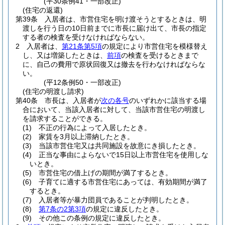
(平30条例41・一部改正)
(住宅の返還)
第39条
入居者は、市営住宅を明け渡そうとするときは、明
渡しを行う日の10日前までに市長に届け出て、市長の指定
する者の検査を受けなければならない。
2
入居者は、
第21条第5項
の規定により市営住宅を模様替え
し、又は増築したときは、
前項
の検査を受けるときまで
に、自己の費用で原状回復又は撤去を行わなければならな
い。
(平12条例50・一部改正)
(住宅の明渡し請求)
第40条
市長は、入居者が
次の各号
のいずれかに該当する場
合において、当該入居者に対して、当該市営住宅の明渡し
を請求することができる。
(1)
不正の行為によって入居したとき。
(2)
家賃を3月以上滞納したとき。
(3)
当該市営住宅又は共同施設を故意にき損したとき。
(4)
正当な事由によらないで15日以上市営住宅を使用しな
いとき。
(5)
市営住宅の借上げの期間が満了するとき。
(6)
子育てに適する市営住宅にあっては、有効期間が満了
するとき。
(7)
入居者等が暴力団員であることが判明したとき。
(8)
第7条の2第3項
の規定に違反したとき。
(9)
その他この条例の規定に違反したとき。