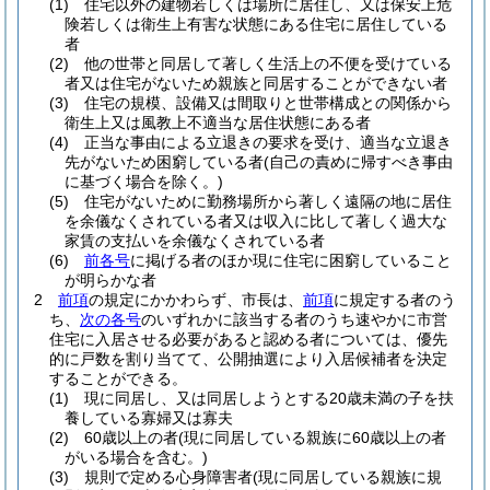
(1)
住宅以外の建物若しくは場所に居住し、又は保安上危
険若しくは衛生上有害な状態にある住宅に居住している
者
(2)
他の世帯と同居して著しく生活上の不便を受けている
者又は住宅がないため親族と同居することができない者
(3)
住宅の規模、設備又は間取りと世帯構成との関係から
衛生上又は風教上不適当な居住状態にある者
(4)
正当な事由による立退きの要求を受け、適当な立退き
先がないため困窮している者
(自己の責めに帰すべき事由
に基づく場合を除く。)
(5)
住宅がないために勤務場所から著しく遠隔の地に居住
を余儀なくされている者又は収入に比して著しく過大な
家賃の支払いを余儀なくされている者
(6)
前各号
に掲げる者のほか現に住宅に困窮していること
が明らかな者
2
前項
の規定にかかわらず、市長は、
前項
に規定する者のう
ち、
次の各号
のいずれかに該当する者のうち速やかに市営
住宅に入居させる必要があると認める者については、優先
的に戸数を割り当てて、公開抽選により入居候補者を決定
することができる。
(1)
現に同居し、又は同居しようとする20歳未満の子を扶
養している寡婦又は寡夫
(2)
60歳以上の者
(現に同居している親族に60歳以上の者
がいる場合を含む。)
(3)
規則で定める心身障害者
(現に同居している親族に規