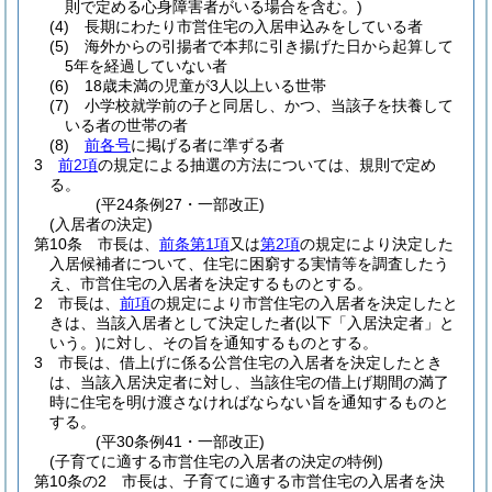
則で定める心身障害者がいる場合を含む。)
(4)
長期にわたり市営住宅の入居申込みをしている者
(5)
海外からの引揚者で本邦に引き揚げた日から起算して
5年を経過していない者
(6)
18歳未満の児童が3人以上いる世帯
(7)
小学校就学前の子と同居し、かつ、当該子を扶養して
いる者の世帯の者
(8)
前各号
に掲げる者に準ずる者
3
前2項
の規定による抽選の方法については、規則で定め
る。
(平24条例27・一部改正)
(入居者の決定)
第10条
市長は、
前条第1項
又は
第2項
の規定により決定した
入居候補者について、住宅に困窮する実情等を調査したう
え、市営住宅の入居者を決定するものとする。
2
市長は、
前項
の規定により市営住宅の入居者を決定したと
きは、当該入居者として決定した者
(以下「入居決定者」と
いう。)
に対し、その旨を通知するものとする。
3
市長は、借上げに係る公営住宅の入居者を決定したとき
は、当該入居決定者に対し、当該住宅の借上げ期間の満了
時に住宅を明け渡さなければならない旨を通知するものと
する。
(平30条例41・一部改正)
(子育てに適する市営住宅の入居者の決定の特例)
第10条の2
市長は、子育てに適する市営住宅の入居者を決