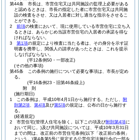
第44条
市長は、市営住宅又は共同施設の監理上必要がある
と認めるときは、市長の指定した者に市営住宅又は共同施
設の検査をさせ、又は入居者に対し適当な指示をさせるこ
とができる。
2
前項
の検査において、現に使用している市営住宅に立ち入
るときは、あらかじめ当該市営住宅の入居者の承諾を得な
ければならない。
3
第1項
の規定により検査に当たる者は、その身分を示す証
明書を携帯し、関係人の請求があったときは、これを提示
しなげばならない。
(平12条例50・一部改正)
(その他の事項)
第45条
この条例の施行について必要な事項は、市長が定め
る。
(平16条例23・旧第46条繰上)
附
則
(施行期日)
1
この条例は、平成10年4月1日から施行する。
ただし、
附
則第2項
、
第4項
及び
第5項
の規定は、公布の日から施行す
る。
(経過規定)
2
市営住宅
(管理人住宅を除く。以下この項及び
附則第4項
に
おいて同じ。)
及び共同施設については、平成10年3月31日
までの間は、改正前の市営住宅条例
(以下「改正前の条例」
という。)
第4条第5号に規定する公営住宅法施行令の一部を