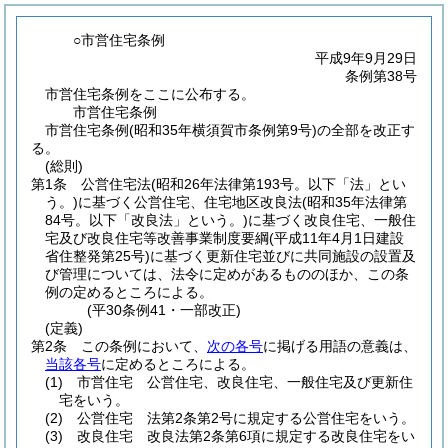
○市営住宅条例
平成9年9月29日
条例第38号
市営住宅条例をここに公布する。
市営住宅条例
市営住宅条例(昭和35年横須賀市条例第9号)の全部を改正す
る。
(総則)
第1条
公営住宅法
(昭和26年法律第193号。以下「法」とい
う。)
に基づく公営住宅、住宅地区改良法
(昭和35年法律第
84号。以下「改良法」という。)
に基づく改良住宅、一般住
宅及び改良住宅等改善事業制度要綱
(平成11年4月1日建設
省住整発第25号)
に基づく更新住宅並びに共同施設の設置及
び管理については、法令に定めがあるもののほか、この条
例の定めるところによる。
(平30条例41・一部改正)
(定義)
第2条
この条例において、
次の各号
に掲げる用語の意義は、
当該各号
に定めるところによる。
(1)
市営住宅 公営住宅、改良住宅、一般住宅及び更新住
宅をいう。
(2)
公営住宅 法第2条第2号に規定する公営住宅をいう。
(3)
改良住宅 改良法第2条第6項に規定する改良住宅をい