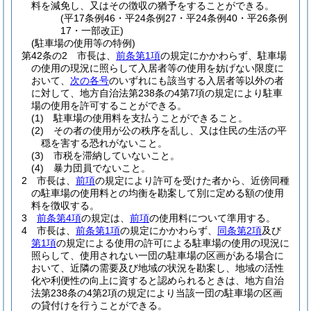
料を減免し、又はその徴収の猶予をすることができる。
(平17条例46・平24条例27・平24条例40・平26条例
17・一部改正)
(駐車場の使用等の特例)
第42条の2
市長は、
前条第1項
の規定にかかわらず、駐車場
の使用の現況に照らして入居者等の使用を妨げない限度に
おいて、
次の各号
のいずれにも該当する入居者等以外の者
に対して、地方自治法第238条の4第7項の規定により駐車
場の使用を許可することができる。
(1)
駐車場の使用料を支払うことができること。
(2)
その者の使用が公の秩序を乱し、又は住民の生活の平
穏を害する恐れがないこと。
(3)
市税を滞納していないこと。
(4)
暴力団員でないこと。
2
市長は、
前項
の規定により許可を受けた者から、近傍同種
の駐車場の使用料との均衡を勘案して別に定める額の使用
料を徴収する。
3
前条第4項
の規定は、
前項
の使用料について準用する。
4
市長は、
前条第1項
の規定にかかわらず、
同条第2項
及び
第1項
の規定による使用の許可による駐車場の使用の現況に
照らして、使用されない一団の駐車場の区画がある場合に
おいて、近隣の需要及び地域の状況を勘案し、地域の活性
化や利便性の向上に資すると認められるときは、地方自治
法第238条の4第2項の規定により当該一団の駐車場の区画
の貸付けを行うことができる。