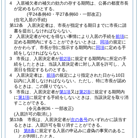
4
入居補欠者の補欠の効力の存する期間は、公募の都度市長
が定めるものとする。
(平24条例40・平27条例60・一部改正)
(住宅入居の手続)
第12条
入居決定者は、市長が指定する期日までに市長に請
書を提出しなければならない。
2
入居決定者がやむを得ない事情により入居の手続を
前項
に
定める期間内にすることができないときは、
同項
の規定に
かかわらず、市長が別に指示する期間内に
同項
に定める手
続をしなければならない。
3
市長は、入居決定者が
前2項
に規定する期間内に所定の手
続をしたときは、当該入居決定者に対し入居を許可し、入
居日を指定するものとする。
4
入居決定者は、
前項
の規定により指定された日から10日
以内に入居しなければならない。
ただし、特に市長が認め
るときは、この限りでない。
5
市長は、入居決定者が
第1項
又は
第2項
に規定する期間内
に
第1項
に規定する手続をしないときは、当該決定を取り消
すことができる。
(令元条例36・一部改正)
(入居許可の取消し)
第13条
市長は、入居決定者が
次の各号
のいずれかに該当す
るときは、入居許可を取り消すことができる。
(1)
第8条
に規定する入居の申込みに虚偽の事実のあるこ
とが判明したとき。