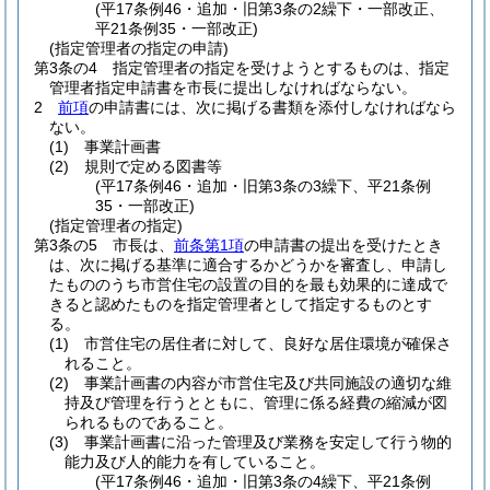
(平17条例46・追加・旧第3条の2繰下・一部改正、
平21条例35・一部改正)
(指定管理者の指定の申請)
第3条の4
指定管理者の指定を受けようとするものは、指定
管理者指定申請書を市長に提出しなければならない。
2
前項
の申請書には、次に掲げる書類を添付しなければなら
ない。
(1)
事業計画書
(2)
規則で定める図書等
(平17条例46・追加・旧第3条の3繰下、平21条例
35・一部改正)
(指定管理者の指定)
第3条の5
市長は、
前条第1項
の申請書の提出を受けたとき
は、次に掲げる基準に適合するかどうかを審査し、申請し
たもののうち市営住宅の設置の目的を最も効果的に達成で
きると認めたものを指定管理者として指定するものとす
る。
(1)
市営住宅の居住者に対して、良好な居住環境が確保さ
れること。
(2)
事業計画書の内容が市営住宅及び共同施設の適切な維
持及び管理を行うとともに、管理に係る経費の縮減が図
られるものであること。
(3)
事業計画書に沿った管理及び業務を安定して行う物的
能力及び人的能力を有していること。
(平17条例46・追加・旧第3条の4繰下、平21条例