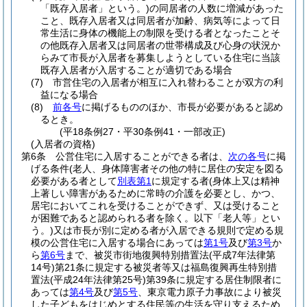
「既存入居者」という。)
の同居者の人数に増減があった
こと、既存入居者又は同居者が加齢、病気等によって日
常生活に身体の機能上の制限を受ける者となったことそ
の他既存入居者又は同居者の世帯構成及び心身の状況か
らみて市長が入居者を募集しようとしている住宅に当該
既存入居者が入居することが適切である場合
(7)
市営住宅の入居者が相互に入れ替わることが双方の利
益になる場合
(8)
前各号
に掲げるもののほか、市長が必要があると認め
るとき。
(平18条例27・平30条例41・一部改正)
(入居者の資格)
第6条
公営住宅に入居することができる者は、
次の各号
に掲
げる条件
(老人、身体障害者その他の特に居住の安定を図る
必要がある者として
別表第1
に規定する者
(身体上又は精神
上著しい障害があるために常時の介護を必要とし、かつ、
居宅においてこれを受けることができず、又は受けること
が困難であると認められる者を除く。以下「老人等」とい
う。)
又は市長が別に定める者が入居できる規則で定める規
模の公営住宅に入居する場合にあっては
第1号
及び
第3号
か
ら
第6号
まで、被災市街地復興特別措置法
(平成7年法律第
14号)
第21条に規定する被災者等又は福島復興再生特別措
置法
(平成24年法律第25号)
第39条に規定する居住制限者に
あっては
第4号
及び
第5号
、東京電力原子力事故により被災
した子どもをはじめとする住民等の生活を守り支えるため