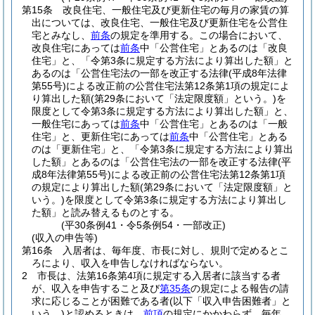
第15条
改良住宅、一般住宅及び更新住宅の毎月の家賃の算
出については、改良住宅、一般住宅及び更新住宅を公営住
宅とみなし、
前条
の規定を準用する。
この場合において、
改良住宅にあっては
前条
中「公営住宅」とあるのは「改良
住宅」と、「令第3条に規定する方法により算出した額」と
あるのは「公営住宅法の一部を改正する法律
(平成8年法律
第55号)
による改正前の公営住宅法第12条第1項の規定によ
り算出した額
(第29条において「法定限度額」という。)
を
限度として令第3条に規定する方法により算出した額」と、
一般住宅にあっては
前条
中「公営住宅」とあるのは「一般
住宅」と、更新住宅にあっては
前条
中「公営住宅」とある
のは「更新住宅」と、「令第3条に規定する方法により算出
した額」とあるのは「公営住宅法の一部を改正する法律
(平
成8年法律第55号)
による改正前の公営住宅法第12条第1項
の規定により算出した額
(第29条において「法定限度額」と
いう。)
を限度として令第3条に規定する方法により算出し
た額」と読み替えるものとする。
(平30条例41・令5条例54・一部改正)
(収入の申告等)
第16条
入居者は、毎年度、市長に対し、規則で定めるとこ
ろにより、収入を申告しなければならない。
2
市長は、法第16条第4項に規定する入居者に該当する者
が、収入を申告すること及び
第35条
の規定による報告の請
求に応じることが困難である者
(以下「収入申告困難者」と
いう。)
と認めるときは、
前項
の規定にかかわらず、毎年