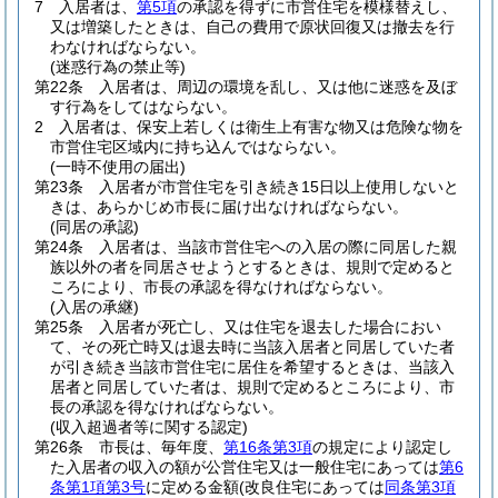
7
入居者は、
第5項
の承認を得ずに市営住宅を模様替えし、
又は増築したときは、自己の費用で原状回復又は撤去を行
わなければならない。
(迷惑行為の禁止等)
第22条
入居者は、周辺の環境を乱し、又は他に迷惑を及ぼ
す行為をしてはならない。
2
入居者は、保安上若しくは衛生上有害な物又は危険な物を
市営住宅区域内に持ち込んではならない。
(一時不使用の届出)
第23条
入居者が市営住宅を引き続き15日以上使用しないと
きは、あらかじめ市長に届け出なければならない。
(同居の承認)
第24条
入居者は、当該市営住宅への入居の際に同居した親
族以外の者を同居させようとするときは、規則で定めると
ころにより、市長の承認を得なければならない。
(入居の承継)
第25条
入居者が死亡し、又は住宅を退去した場合におい
て、その死亡時又は退去時に当該入居者と同居していた者
が引き続き当該市営住宅に居住を希望するときは、当該入
居者と同居していた者は、規則で定めるところにより、市
長の承認を得なければならない。
(収入超過者等に関する認定)
第26条
市長は、毎年度、
第16条第3項
の規定により認定し
た入居者の収入の額が公営住宅又は一般住宅にあっては
第6
条第1項第3号
に定める金額
(改良住宅にあっては
同条第3項