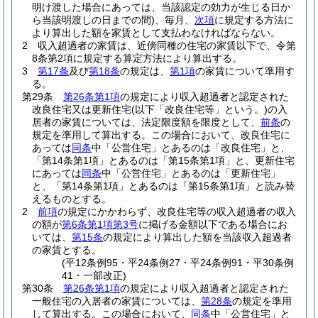
明け渡した場合にあっては、当該認定の効力が生じる日か
ら当該明渡しの日までの間)
、毎月、
次項
に規定する方法に
より算出した額を家賃として支払わなければならない。
2
収入超過者の家賃は、近傍同種の住宅の家賃以下で、令第
8条第2項に規定する算定方法により算出する。
3
第17条
及び
第18条
の規定は、
第1項
の家賃について準用す
る。
第29条
第26条第1項
の規定により収入超過者と認定された
改良住宅又は更新住宅
(以下「改良住宅等」という。)
の入
居者の家賃については、法定限度額を限度として、
前条
の
規定を準用して算出する。
この場合において、改良住宅に
あっては
同条
中「公営住宅」とあるのは「改良住宅」と、
「第14条第1項」とあるのは「第15条第1項」と、更新住宅
にあっては
同条
中「公営住宅」とあるのは「更新住宅」
と、「第14条第1項」とあるのは「第15条第1項」と読み替
えるものとする。
2
前項
の規定にかかわらず、改良住宅等の収入超過者の収入
の額が
第6条第1項第3号
に掲げる金額以下である場合にお
いては、
第15条
の規定により算出した額を当該収入超過者
の家賃とする。
(平12条例95・平24条例27・平24条例91・平30条例
41・一部改正)
第30条
第26条第1項
の規定により収入超過者と認定された
一般住宅の入居者の家賃については、
第28条
の規定を準用
して算出する。
この場合において、
同条
中「公営住宅」と