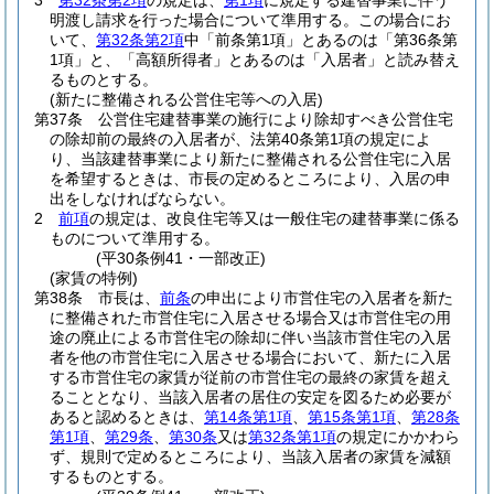
3
第32条第2項
の規定は、
第1項
に規定する建替事業に伴う
明渡し請求を行った場合について準用する。
この場合にお
いて、
第32条第2項
中「前条第1項」とあるのは「第36条第
1項」と、「高額所得者」とあるのは「入居者」と読み替え
るものとする。
(新たに整備される公営住宅等への入居)
第37条
公営住宅建替事業の施行により除却すべき公営住宅
の除却前の最終の入居者が、法第40条第1項の規定によ
り、当該建替事業により新たに整備される公営住宅に入居
を希望するときは、市長の定めるところにより、入居の申
出をしなければならない。
2
前項
の規定は、改良住宅等又は一般住宅の建替事業に係る
ものについて準用する。
(平30条例41・一部改正)
(家賃の特例)
第38条
市長は、
前条
の申出により市営住宅の入居者を新た
に整備された市営住宅に入居させる場合又は市営住宅の用
途の廃止による市営住宅の除却に伴い当該市営住宅の入居
者を他の市営住宅に入居させる場合において、新たに入居
する市営住宅の家賃が従前の市営住宅の最終の家賃を超え
ることとなり、当該入居者の居住の安定を図るため必要が
あると認めるときは、
第14条第1項
、
第15条第1項
、
第28条
第1項
、
第29条
、
第30条
又は
第32条第1項
の規定にかかわら
ず、規則で定めるところにより、当該入居者の家賃を減額
するものとする。