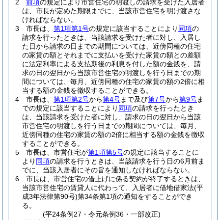
2
前項
の規定により市営住宅の明渡しの請求を受けた入居者
は、市長が定めた期限までに、当該市営住宅を明け渡さな
ければならない。
3
市長は、
第1項第1号
の規定に該当することにより
同項
の
請求を行ったときは、当該請求を受けた者に対し、入居し
た日から請求の日までの期間については、近傍同種の住宅
の家賃の額とそれまでに支払いを受けた家賃の額との差額
に法定利率による支払期後の利息を付した額の金銭を、請
求の日の翌日から当該市営住宅の明渡しを行う日までの期
間については、毎月、近傍同種の住宅の家賃の額の2倍に相
当する額の金銭を徴収することができる。
4
市長は、
第1項第2号
から
第4号
まで及び
第7号
から
第9号
ま
での規定に該当することにより
同項
の請求を行ったとき
は、当該請求を受けた者に対し、請求の日の翌日から当該
市営住宅の明渡しを行う日までの期間については、毎月、
近傍同種の住宅の家賃の額の2倍に相当する額の金銭を徴収
することができる。
5
市長は、市営住宅が
第1項第5号
の規定に該当することに
より
同項
の請求を行うときは、当該請求を行う日の6月前ま
でに、当該入居者にその旨を通知しなければならない。
6
市長は、市営住宅の借上げに係る契約が終了するときは、
当該市営住宅の賃貸人に代わって、入居者に借地借家法
(平
成3年法律第90号)
第34条第1項の通知をすることができ
る。
(平24条例27・令元条例36・一部改正)