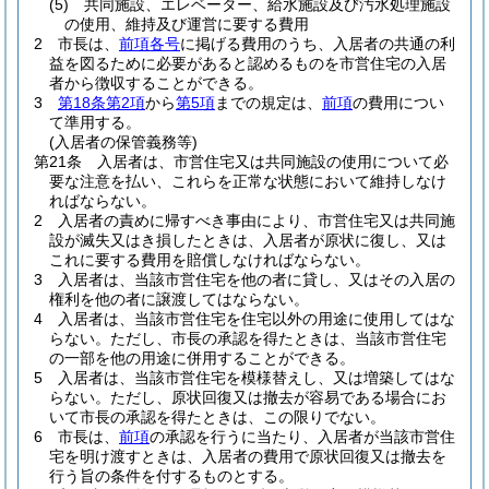
(5)
共同施設、エレベーター、給水施設及び汚水処理施設
の使用、維持及び運営に要する費用
2
市長は、
前項各号
に掲げる費用のうち、入居者の共通の利
益を図るために必要があると認めるものを市営住宅の入居
者から徴収することができる。
3
第18条第2項
から
第5項
までの規定は、
前項
の費用につい
て準用する。
(入居者の保管義務等)
第21条
入居者は、市営住宅又は共同施設の使用について必
要な注意を払い、これらを正常な状態において維持しなけ
ればならない。
2
入居者の責めに帰すべき事由により、市営住宅又は共同施
設が滅失又はき損したときは、入居者が原状に復し、又は
これに要する費用を賠償しなければならない。
3
入居者は、当該市営住宅を他の者に貸し、又はその入居の
権利を他の者に譲渡してはならない。
4
入居者は、当該市営住宅を住宅以外の用途に使用してはな
らない。
ただし、市長の承認を得たときは、当該市営住宅
の一部を他の用途に併用することができる。
5
入居者は、当該市営住宅を模様替えし、又は増築してはな
らない。
ただし、原状回復又は撤去が容易である場合にお
いて市長の承認を得たときは、この限りでない。
6
市長は、
前項
の承認を行うに当たり、入居者が当該市営住
宅を明け渡すときは、入居者の費用で原状回復又は撤去を
行う旨の条件を付するものとする。