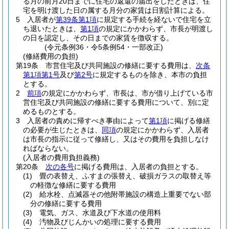
る月の前月20日までに住宅の返還の届出をしたときは、住
宅を明け渡した日の属する月分の家賃は日割計算による。
5
入居者が
第39条第1項
に規定する手続を経ないで住宅を立
ち退いたときは、
第1項
の規定にかかわらず、市長が明渡し
の日を認定し、その日までの家賃を徴収する。
(令元条例36・令5条例54・一部改正)
(修繕費用の負担)
第19条
市営住宅及び共同施設の修繕に要する費用は、
次条
第1項第1号
及び
第2号
に規定するものを除き、本市の負担
とする。
2
前項
の規定にかかわらず、市長は、市が借り上げている市
営住宅及び共同施設の修繕に要する費用について、別に定
めるものとする。
3
入居者の責めに帰すべき事由によって
第1項
に掲げる修繕
の必要が生じたときは、
同項
の規定にかかわらず、入居者
は市長の指示に従って修繕し、又はその費用を負担しなけ
ればならない。
(入居者の費用負担義務)
第20条
次の各号
に掲げる費用は、入居者の負担とする。
(1)
畳の表替え、ふすまの張替え、破損ガラスの取替え等
の軽徴な修繕に要する費用
(2)
給水栓、点滅器その他附帯施設の構造上重要でない部
分の修繕に要する費用
(3)
電気、ガス、水道及び下水道の使用料
(4)
汚物及びじんかいの処理に要する費用