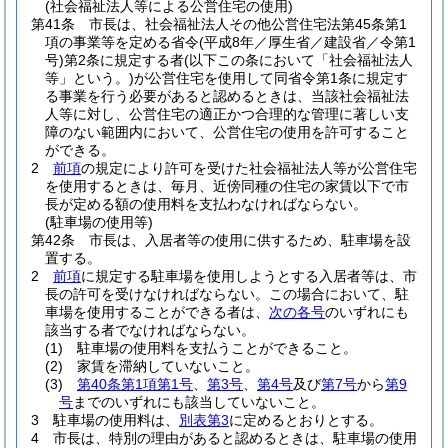
(社会福祉法人等による公営住宅の使用)
第41条
市長は、社会福祉法人その他公営住宅法第45条第1
項の事業等を定める省令
(平成8年／厚生省／建設省／令第1
号)
第2条に規定する者
(以下この条において「社会福祉法人
等」という。)
が公営住宅を使用して同省令第1条に規定す
る事業を行う必要があると認めるときは、当該社会福祉法
人等に対し、公営住宅の適正かつ合理的な管理に著しい支
障のない範囲内において、公営住宅の使用を許可すること
ができる。
2
前項
の規定により許可を受けた社会福祉法人等が公営住宅
を使用するときは、毎月、近傍同種の住宅の家賃以下で市
長が定める額の使用料を支払わなければならない。
(駐車場の使用等)
第42条
市長は、入居者等の使用に供するため、駐車場を設
置する。
2
前項
に規定する駐車場を使用しようとする入居者等は、市
長の許可を受けなければならない。
この場合において、駐
車場を使用することができる者は、
次の各号
のいずれにも
該当する者でなければならない。
(1)
駐車場の使用料を支払うことができること。
(2)
家賃を滞納していないこと。
(3)
第40条第1項第1号
、
第3号
、
第4号
及び
第7号
から
第9
号
までのいずれにも該当していないこと。
3
駐車場の使用料は、
別表第3
に定めるとおりとする。
4
市長は、特別の理由があると認めるときは、駐車場の使用