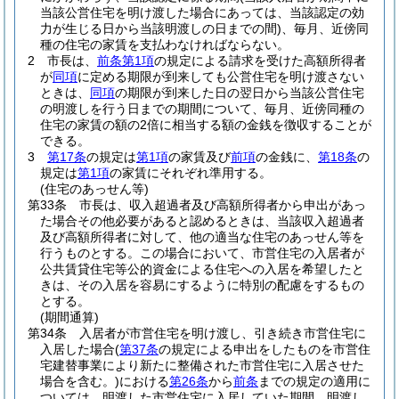
当該公営住宅を明け渡した場合にあっては、当該認定の効
力が生じる日から当該明渡しの日までの間)
、毎月、近傍同
種の住宅の家賃を支払わなければならない。
2
市長は、
前条第1項
の規定による請求を受けた高額所得者
が
同項
に定める期限が到来しても公営住宅を明け渡さない
ときは、
同項
の期限が到来した日の翌日から当該公営住宅
の明渡しを行う日までの期間について、毎月、近傍同種の
住宅の家賃の額の2倍に相当する額の金銭を徴収することが
できる。
3
第17条
の規定は
第1項
の家賃及び
前項
の金銭に、
第18条
の
規定は
第1項
の家賃にそれぞれ準用する。
(住宅のあっせん等)
第33条
市長は、収入超過者及び高額所得者から申出があっ
た場合その他必要があると認めるときは、当該収入超過者
及び高額所得者に対して、他の適当な住宅のあっせん等を
行うものとする。
この場合において、市営住宅の入居者が
公共賃貸住宅等公的資金による住宅への入居を希望したと
きは、その入居を容易にするように特別の配慮をするもの
とする。
(期間通算)
第34条
入居者が市営住宅を明け渡し、引き続き市営住宅に
入居した場合
(
第37条
の規定による申出をしたものを市営住
宅建替事業により新たに整備された市営住宅に入居させた
場合を含む。)
における
第26条
から
前条
までの規定の適用に
ついては、明渡した市営住宅に入居していた期間、明渡し