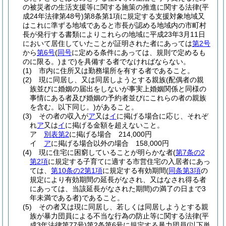
の被災者の生活支援等に関する施策の推進に関する法律
(平
成24年法律第48号)
第8条第1項に規定する支援対象地域又
はこれに準ずる地域であると市長が認める地域内の市町村
長が発行する書類によりこれらの地域に平成23年3月11日
において居住していたことが証明された者にあっては
第2号
から
第6号
(
同号
に定める条件にあっては、規則で定めるも
のに限る。)
まで)
を具備する者でなければならない。
(1)
市内に住所又は勤務場所を有する者であること。
(2)
現に同居し、又は同居しようとする親族
(配偶者の親
族並びに婚姻の届出をしないが事実上婚姻関係と同様の
事情にある者及び婚姻の予約者並びにこれらの者の親族
を含む。以下同じ。)
があること。
(3)
その者の収入が
ア
又は
イ
に掲げる場合に応じ、それぞ
れ
ア
又は
イ
に掲げる金額を超えないこと。
ア
別表第2
に掲げる場合 214,000円
イ
ア
に掲げる場合以外の場合 158,000円
(4)
現に住宅に困窮していることが明らかな者
(
第7条の2
第2項
に規定する子育てに適する市営住宅の入居者にあっ
ては、
第10条の2第1項
に規定する有効期間
(
同条第3項
の
規定により有効期間の延長がなされ、又はなされ得る者
にあっては、当該延長がなされた期間)
の満了の日まで3
年未満である者)
であること。
(5)
その者又は現に同居し、若しくは同居しようとする親
族が暴力団員による不当な行為の防止等に関する法律
(平
成3年法律第77号)
第2条第6号に規定する暴力団員
(以下単