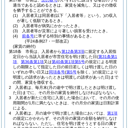
第17条
市長は、
次の各号
のいずれかに該当する場合のうち
適当であると認めるときは、家賃を減免し、又はその徴収
を猶予することができる。
(1)
入居者又は同居者
(以下「入居者等」という。)
の収入
が著しく低額であるとき。
(2)
入居者等が病気にかかったとき。
(3)
入居者等が災害により著しい損害を受けたとき。
(4)
前各号
に準ずる特別の事情があるとき。
(平24条例27・一部改正)
(家賃の納付)
第18条
市長は、入居者から
第12条第3項
に規定する入居指
定日から当該入居者が市営住宅を明け渡した日
(
第31条第1
項
、
第36条第1項
又は
第40条第1項第5号
の規定による明渡
しの期限として指定した日の前日若しくは明け渡した日の
いずれか早い日又は
同項各号
(
第5号
を除く。)
の規定により
明渡しの請求があったときは明渡しの請求があった日)
まで
の間、家賃を徴収する。
2
入居者は、毎月末
(月の途中で明け渡したときは明け渡し
た日)
までに、その月分の家賃を納付しなければならない。
3
入居者が新たに住宅に入居した場合において、その月の使
用期間が1月に満たないときは、その月分の家賃は日割計算
による。
4
入居者は、月の途中で明け渡した場合においては、
第1項
の規定にかかわらず、その月分の家賃の全額を納付しなけ
ればならない。
ただし、住宅を明け渡そうとする日の属す