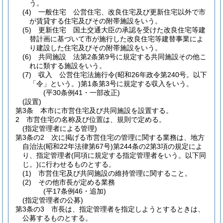
う。
(4)
一般住宅 公営住宅、改良住宅及び更新住宅以外で市
が賃貸する住宅及びその附帯施設をいう。
(5)
更新住宅 国土交通大臣の承認を受けた改良住宅等建
替計画に基づいて市が施行した改良住宅等建替事業によ
り建設した住宅及びその附帯施設をいう。
(6)
共同施設 法第2条第9号に規定する共同施設その他こ
れに類する施設をいう。
(7)
収入 公営住宅法施行令
(昭和26年政令第240号。以下
「令」という。)
第1条第3号に規定する収入をいう。
(平30条例41・一部改正)
(設置)
第3条
本市に市営住宅及び共同施設を設置する。
2
市営住宅の名称及び位置は、規則で定める。
(指定管理者による管理)
第3条の2
次に掲げる市営住宅の管理に関する業務は、地方
自治法
(昭和22年法律第67号)
第244条の2第3項の規定によ
り、指定管理者
(同項に規定する指定管理者をいう。以下同
じ。)
に行わせるものとする。
(1)
市営住宅及び共同施設の維持管理に関すること。
(2)
その他市長が定める業務
(平17条例46・追加)
(指定管理者の公募)
第3条の3
市長は、指定管理者を指定しようとするときは、
公募するものとする。