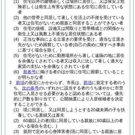
(1)
住宅以外の建物若しくは場所に居住し、又は保安上危
険若しくは衛生上有害な状態にある住宅に居住している
者
(2)
他の世帯と同居して著しく生活上の不便を受けている
者又は住宅がないため親族と同居することができない者
(3)
住宅の規模、設備又は間取りと世帯構成との関係から
衛生上又は風教上不適当な居住状態にある者
(4)
正当な事由による立退きの要求を受け、適当な立退き
先がないため困窮している者
(自己の責めに帰すべき事由
に基づく場合を除く。)
(5)
住宅がないために勤務場所から著しく遠隔の地に居住
を余儀なくされている者又は収入に比して著しく過大な
家賃の支払いを余儀なくされている者
(6)
前各号
に掲げる者のほか現に住宅に困窮していること
が明らかな者
2
前項
の規定にかかわらず、市長は、
前項
に規定する者のう
ち、
次の各号
のいずれかに該当する者のうち速やかに市営
住宅に入居させる必要があると認める者については、優先
的に戸数を割り当てて、公開抽選により入居候補者を決定
することができる。
(1)
現に同居し、又は同居しようとする20歳未満の子を扶
養している寡婦又は寡夫
(2)
60歳以上の者
(現に同居している親族に60歳以上の者
がいる場合を含む。)
(3)
規則で定める心身障害者
(現に同居している親族に規