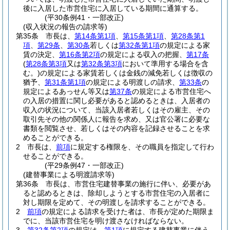
後に入居した市営住宅に入居している期間に通算する。
(平30条例41・一部改正)
(収入状況の報告の請求等)
第35条
市長は、
第14条第1項
、
第15条第1項
、
第28条第1
項
、
第29条
、
第30条
若しくは
第32条第1項
の規定による家
賃の決定、
第16条第2項
の規定による収入の把握、
第17条
(
第28条第3項
又は
第32条第3項
において準用する場合を含
む。)
の規定による家賃若しくは金銭の減免若しくは徴収の
猶予、
第31条第1項
の規定による明渡しの請求、
第33条
の
規定によるあっせん等又は
第37条
の規定による市営住宅へ
の入居の措置に関し必要があると認めるときは、入居者の
収入の状況について、当該入居者若しくはその雇主、その
取引先その他の関係人に報告を求め、又は官公署に必要な
書類を閲覧させ、若しくはその内容を記録させることを求
めることができる。
2
市長は、
前項
に規定する権限を、その職員を指定して行わ
せることができる。
(平29条例47・一部改正)
(建替事業による明渡請求等)
第36条
市長は、市営住宅建替事業の施行に伴い、必要があ
ると認めるときは、除却しようとする市営住宅の入居者に
対し期限を定めて、その明渡しを請求することができる。
2
前項
の規定による請求を受けた者は、市長が定めた期限ま
でに、当該市営住宅を明け渡さなければならない。