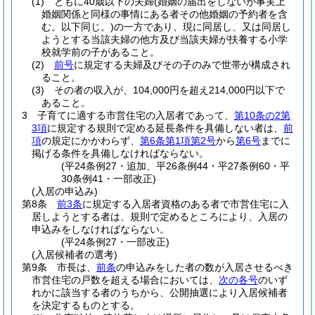
(1)
ともに40歳以下の夫婦
(婚姻の届出をしないが事実上
婚姻関係と同様の事情にある者その他婚姻の予約者を含
む。以下同じ。)
の一方であり、現に同居し、又は同居し
ようとする当該夫婦の他方及び当該夫婦が扶養する小学
校就学前の子があること。
(2)
前号
に規定する夫婦及びその子のみで世帯が構成され
ること。
(3)
その者の収入が、104,000円を超え214,000円以下で
あること。
3
子育てに適する市営住宅の入居者であって、
第10条の2第
3項
に規定する規則で定める延長条件を具備しない者は、
前
項
の規定にかかわらず、
第6条第1項第2号
から
第6号
までに
掲げる条件を具備しなければならない。
(平24条例27・追加、平26条例44・平27条例60・平
30条例41・一部改正)
(入居の申込み)
第8条
前3条
に規定する入居者資格のある者で市営住宅に入
居しようとする者は、規則で定めるところにより、入居の
申込みをしなければならない。
(平24条例27・一部改正)
(入居候補者の選考)
第9条
市長は、
前条
の申込みをした者の数が入居させるべき
市営住宅の戸数を超える場合においては、
次の各号
のいず
れかに該当する者のうちから、公開抽選により入居候補者
を決定するものとする。