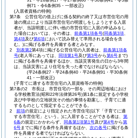
91・平26条例17・平27条例60・平30条例41・令3条
例71・令6条例35・一部改正)
(入居者資格の特例)
第7条
公営住宅の借上げに係る契約の終了又は市営住宅の用
途の廃止により当該市営住宅の明渡しをしようとする入居
者が、当該明渡しに伴い他の市営住宅に入居の申込みをし
た場合においては、その者は、
前条第1項各号
(
同条第3項
、
第4項
及び
第6項
において読み替えて準用される場合を含
む。)
に掲げる条件を具備する者とみなす。
2
別表第2
第4項に掲げる公営住宅の入居者は、
前条第1項各
号
(老人等にあっては、
同項第1号
及び
第3号
から
第6号
まで)
に掲げる条件を具備するほか、当該災害発生の日から3年間
は、当該災害により住宅を失った者でなければならない。
(平24条例27・平24条例40・平24条例91・平30条例
41・一部改正)
(子育てに適する市営住宅の入居資格等の特例)
第7条の2
市長は、市営住宅の一部を、その周辺地域におけ
る学校教育法
(昭和22年法律第26号)
第1条に規定する小学校
及び中学校の立地状況その他の事情を勘案し、子育てに適
するものとして指定することができる。
2
前項
の規定により指定された市営住宅
(以下「子育てに適
する市営住宅」という。)
に入居することができる者は、
第
6条
の規定にかかわらず、
同条第1項第1号
及び
第4号
から
第
6号
までに掲げる条件を具備するほか、
次の各号
に掲げる条
件を具備する者でなければならない。