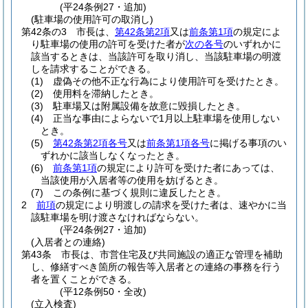
(平24条例27・追加)
(駐車場の使用許可の取消し)
第42条の3
市長は、
第42条第2項
又は
前条第1項
の規定によ
り駐車場の使用の許可を受けた者が
次の各号
のいずれかに
該当するときは、当該許可を取り消し、当該駐車場の明渡
しを請求することができる。
(1)
虚偽その他不正な行為により使用許可を受けたとき。
(2)
使用料を滞納したとき。
(3)
駐車場又は附属設備を故意に毀損したとき。
(4)
正当な事由によらないで1月以上駐車場を使用しない
とき。
(5)
第42条第2項各号
又は
前条第1項各号
に掲げる事項のい
ずれかに該当しなくなったとき。
(6)
前条第1項
の規定により許可を受けた者にあっては、
当該使用が入居者等の使用を妨げるとき。
(7)
この条例に基づく規則に違反したとき。
2
前項
の規定により明渡しの請求を受けた者は、速やかに当
該駐車場を明け渡さなければならない。
(平24条例27・追加)
(入居者との連絡)
第43条
市長は、市営住宅及び共同施設の適正な管理を補助
し、修繕すべき箇所の報告等入居者との連絡の事務を行う
者を置くことができる。
(平12条例50・全改)
(立入検査)