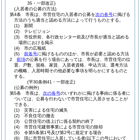
35・一部改正)
(入居者の公募の方法)
第4条
市長は、市営住宅の入居者の公募を
次の各号
に掲げる
方法のうち適当と認める方法によって行うものとする。
(1)
新聞
(2)
テレビジョン
(3)
市役所前、各行政センター前及び市長が適当と認める
場所における掲示
(4)
市の広報紙
(5)
前各号
に掲げるもののほか、市長が必要と認める方法
2
前項
の公募を行う場合にあっては、市長は、市営住宅の位
置、戸数、規格、家賃、入居者資格、申込方法、選考方法
の概略、入居時期その他必要な事項を明らかにするものと
する。
(平30条例41・一部改正)
(公募の例外)
第5条
市長は、
次の各号
のいずれかに掲げる事由に係る者に
ついては、公募を行わないで市営住宅に入居させることが
できる。
(1)
災害による住宅の滅失
(2)
不良住宅の撤去
(3)
公営住宅の借上げに係る契約の終了
(4)
市営住宅建替事業による市営住宅の除却
(5)
令第5条第1号及び第2号に規定する場合
(6)
現に市営住宅に入居している者
(以下この号において