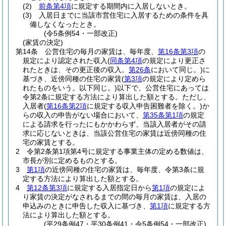
(2)
前条第4項
に規定する期間内に入居しないとき。
(3)
入居日までに当該市営住宅に入居するための条件を具
備しなくなったとき。
(令5条例54・一部改正)
(家賃の決定)
第14条
公営住宅の毎月の家賃は、毎年度、
第16条第3項
の
規定により認定された収入
(
同条第4項
の規定により更正さ
れたときは、その更正後の収入。
第26条
において同じ。)
に
基づき、近傍同種の住宅の家賃
(
第3項
の規定により定めら
れたものをいう。以下同じ。)
以下で、公営住宅にあっては
令第2条に規定する方法により算出した額とする。
ただし、
入居者
(
第16条第2項
に規定する収入申告困難者を除く。)
か
らの収入の申告がない場合において、
第35条第1項
の規定
による請求を行ったにもかかわらず、当該入居者がその請
求に応じないときは、当該公営住宅の家賃は近傍同種の住
宅の家賃とする。
2
令第2条第1項第4号に規定する事業主体の定める数値は、
市長が別に定めるものとする。
3
第1項
の近傍同種の住宅の家賃は、毎年度、令第3条に規
定する方法により算出した額とする。
4
第12条第3項
に規定する入居指定日から
第1項
の規定によ
り家賃の決定がなされるまでの間の毎月の家賃は、入居の
申込みのときに申告した収入に基づき、
第1項
に規定する方
法により算出した額とする。
(平29条例47・平30条例41・令5条例54・一部改正)