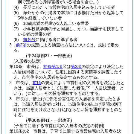
則で定める心身障害者がいる場合を含む。)
(4)
長期にわたり市営住宅の入居申込みをしている者
(5)
海外からの引揚者で本邦に引き揚げた日から起算して
5年を経過していない者
(6)
18歳未満の児童が3人以上いる世帯
(7)
小学校就学前の子と同居し、かつ、当該子を扶養して
いる者の世帯の者
(8)
前各号
に掲げる者に準ずる者
3
前2項
の規定による抽選の方法については、規則で定め
る。
(平24条例27・一部改正)
(入居者の決定)
第10条
市長は、
前条第1項
又は
第2項
の規定により決定した
入居候補者について、住宅に困窮する実情等を調査したう
え、市営住宅の入居者を決定するものとする。
2
市長は、
前項
の規定により市営住宅の入居者を決定したと
きは、当該入居者として決定した者
(以下「入居決定者」と
いう。)
に対し、その旨を通知するものとする。
3
市長は、借上げに係る公営住宅の入居者を決定したとき
は、当該入居決定者に対し、当該住宅の借上げ期間の満了
時に住宅を明け渡さなければならない旨を通知するものと
する。
(平30条例41・一部改正)
(子育てに適する市営住宅の入居者の決定の特例)
第10条の2
市長は、子育てに適する市営住宅の入居者を決