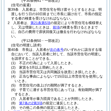
(平30条例41・一部改正)
(住宅の返還)
第39条
入居者は、市営住宅を明け渡そうとするときは、明
渡しを行う日の10日前までに市長に届け出て、市長の指定
する者の検査を受けなければならない。
2
入居者は、
第21条第5項
の規定により市営住宅を模様替え
し、又は増築したときは、
前項
の検査を受けるときまで
に、自己の費用で原状回復又は撤去を行わなければならな
い。
(平12条例50・一部改正)
(住宅の明渡し請求)
第40条
市長は、入居者が
次の各号
のいずれかに該当する場
合において、当該入居者に対して、当該市営住宅の明渡し
を請求することができる。
(1)
不正の行為によって入居したとき。
(2)
家賃を3月以上滞納したとき。
(3)
当該市営住宅又は共同施設を故意にき損したとき。
(4)
正当な事由によらないで15日以上市営住宅を使用しな
いとき。
(5)
市営住宅の借上げの期間が満了するとき。
(6)
子育てに適する市営住宅にあっては、有効期間が満了
するとき。
(7)
入居者等が暴力団員であることが判明したとき。
(8)
第7条の2第3項
の規定に違反したとき。
(9)
その他この条例の規定に違反したとき。