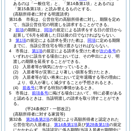
あるのは「一般住宅」と、「第14条第1項」とあるのは
「第15条第1項」と読み替えるものとする。
(高額所得者に対する明渡請求)
第31条
市長は、公営住宅の高額所得者に対し、期限を定め
て、当該公営住宅の明渡しを請求することができる。
2
前項
の期限は、
同項
の規定による請求をする日の翌日から
起算して6月を経過した日以後の日でなければならない。
3
第1項
の規定による請求を受けた者は、
同項
に定める期限
までに、当該公営住宅を明け渡さなければならない。
4
市長は、
第1項
の規定による請求を受けた者が
次の各号
の
いずれかに該当する場合においては、その申出により、明
渡しの期限を延長することができる。
(1)
入居者等が病気にかかっているとき。
(2)
入居者等が災害により著しい損害を受けたとき。
(3)
入居者等が近い将来において定年退職する等の理由に
より、収入が著しく減少することが予想されるとき。
(4)
前各号
に準ずる特別の事情があるとき。
5
市長は、
前項各号
に掲げる場合において、特に必要がある
と認めるときは、当該明渡しの請求を取り消すことができ
る。
(平24条例27・一部改正)
(高額所得者に対する家賃等)
第32条
第26条第2項
の規定により高額所得者と認定された
公営住宅の入居者は、
第14条第1項
及び
第28条第1項
の規定
にかかわらず、当該認定に係る期間
(当該入居者が期間中に