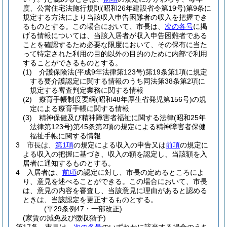
度、公営住宅法施行規則
(昭和26年建設省令第19号)
第9条に
規定する方法により当該収入申告困難者の収入を把握でき
るものとする。
この場合において、市長は、
次の各号
に掲
げる情報については、当該入居者が収入申告困難者である
ことを確認するため必要な限度において、その保有に当た
って特定された利用の目的以外の目的のために内部で利用
することができるものとする。
(1)
介護保険法
(平成9年法律第123号)
第19条第1項に規定
する要介護認定に関する情報のうち同法第38条第2項に
規定する審査判定業務に関する情報
(2)
療育手帳制度要綱
(昭和48年厚生省発児第156号)
の規
定による療育手帳に関する情報
(3)
精神保健及び精神障害者福祉に関する法律
(昭和25年
法律第123号)
第45条第2項の規定による精神障害者保健
福祉手帳に関する情報
3
市長は、
第1項
の規定による収入の申告又は
前項
の規定に
よる収入の把握に基づき、収入の額を認定し、当該額を入
居者に通知するものとする。
4
入居者は、
前項
の認定に対し、市長の定めるところによ
り、意見を述べることができる。
この場合において、市長
は、意見の内容を審査し、当該意見に理由があると認める
ときは、当該認定を更正するものとする。
(平29条例47・一部改正)
(家賃の減免及び徴収猶予)