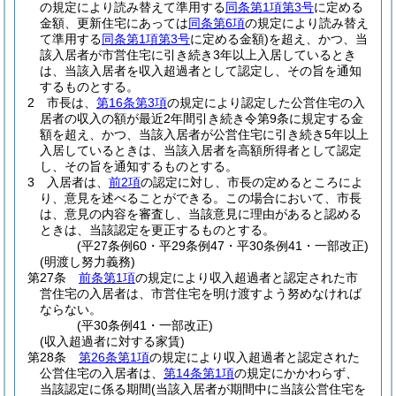
の規定により読み替えて準用する
同条第1項第3号
に定める
金額、更新住宅にあっては
同条第6項
の規定により読み替え
て準用する
同条第1項第3号
に定める金額)
を超え、かつ、当
該入居者が市営住宅に引き続き3年以上入居しているとき
は、当該入居者を収入超過者として認定し、その旨を通知
するものとする。
2
市長は、
第16条第3項
の規定により認定した公営住宅の入
居者の収入の額が最近2年間引き続き令第9条に規定する金
額を超え、かつ、当該入居者が公営住宅に引き続き5年以上
入居しているときは、当該入居者を高額所得者として認定
し、その旨を通知するものとする。
3
入居者は、
前2項
の認定に対し、市長の定めるところによ
り、意見を述べることができる。
この場合において、市長
は、意見の内容を審査し、当該意見に理由があると認める
ときは、当該認定を更正するものとする。
(平27条例60・平29条例47・平30条例41・一部改正)
(明渡し努力義務)
第27条
前条第1項
の規定により収入超過者と認定された市
営住宅の入居者は、市営住宅を明け渡すよう努めなければ
ならない。
(平30条例41・一部改正)
(収入超過者に対する家賃)
第28条
第26条第1項
の規定により収入超過者と認定された
公営住宅の入居者は、
第14条第1項
の規定にかかわらず、
当該認定に係る期間
(当該入居者が期間中に当該公営住宅を