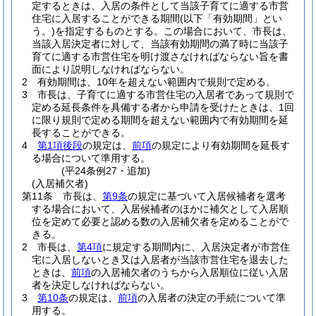
定するときは、入居の条件として当該子育てに適する市営
住宅に入居することができる期間
(以下「有効期間」とい
う。)
を指定するものとする。
この場合において、市長は、
当該入居決定者に対して、当該有効期間の満了時に当該子
育てに適する市営住宅を明け渡さなければならない旨を書
面により説明しなければならない。
2
有効期間は、10年を超えない範囲内で規則で定める。
3
市長は、子育てに適する市営住宅の入居者であって規則で
定める延長条件を具備する者から申請を受けたときは、1回
に限り規則で定める期間を超えない範囲内で有効期間を延
長することができる。
4
第1項後段
の規定は、
前項
の規定により有効期間を延長す
る場合について準用する。
(平24条例27・追加)
(入居補欠者)
第11条
市長は、
第9条
の規定に基づいて入居候補者を選考
する場合において、入居候補者のほかに補欠として入居順
位を定めて必要と認める数の入居補欠者を定めることがで
きる。
2
市長は、
第4項
に規定する期間内に、入居決定者が市営住
宅に入居しないとき又は入居者が当該市営住宅を退去した
ときは、
前項
の入居補欠者のうちから入居順位に従い入居
者を決定しなければならない。
3
第10条
の規定は、
前項
の入居者の決定の手続について準
用する。