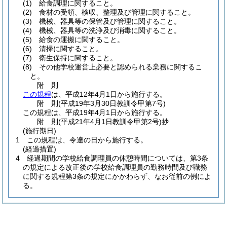
(1)
給食調理に関すること。
(2)
食材の受領、検収、整理及び管理に関すること。
(3)
機械、器具等の保管及び管理に関すること。
(4)
機械、器具等の洗浄及び消毒に関すること。
(5)
給食の運搬に関すること。
(6)
清掃に関すること。
(7)
衛生保持に関すること。
(8)
その他学校運営上必要と認められる業務に関するこ
と。
附
則
この規程
は、平成12年4月1日から施行する。
附
則
(平成19年3月30日
教訓令甲第7号)
この規程は、平成19年4月1日から施行する。
附
則
(平成21年4月1日
教訓令甲第2号)
抄
(施行期日)
1
この規程は、令達の日から施行する。
(経過措置)
4
経過期間の学校給食調理員の休憩時間については、第3条
の規定による改正後の学校給食調理員の勤務時間及び職務
に関する規程第3条の規定にかかわらず、なお従前の例によ
る。