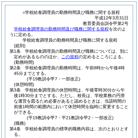
○学校給食調理員の勤務時間及び職務に関する規程
平成12年3月31日
教育委員会訓令甲第2号
学校給食調理員の勤務時間及び職務に関する規程
を次のよ
うに定める。
学校給食調理員の勤務時間及び職務に関する規程
(総則)
第1条
学校給食調理員の勤務時間及び職務については、別に
定めがあるもののほか、
この規程
の定めるところによる。
(勤務時間)
第2条
学校給食調理員の勤務時間は、午前8時から午後4時
45分までとする。
(平19教訓令甲7・一部改正)
(休憩時間)
第3条
学校給食調理員の休憩時間は、午後零時30分から午
後1時30分までとする。
ただし、校長は、学校業務の円滑
な運営を図るため必要があると認めるときは、当該時間の
前後1時間の範囲内において休憩時間を臨時に変更すること
ができる。
(平19教訓令甲7・平21教訓令甲2・一部改正)
(職務)
第4条
学校給食調理員の標準的職務内容は、次のとおりとす
る。