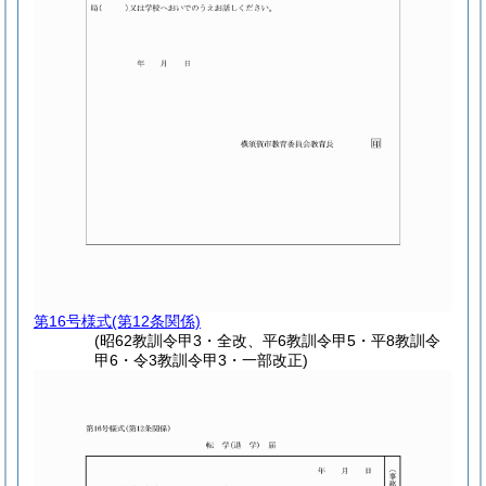
第16号様式
(第12条関係)
(昭62教訓令甲3・全改、平6教訓令甲5・平8教訓令
甲6・令3教訓令甲3・一部改正)