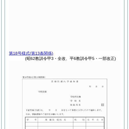
第18号様式
(第13条関係)
(昭62教訓令甲3・全改、平6教訓令甲5・一部改正)