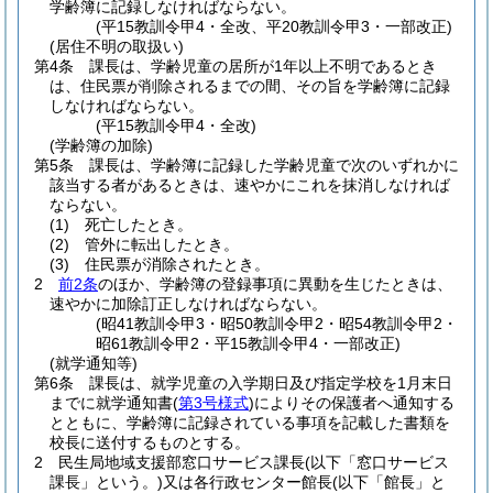
学齢簿に記録しなければならない。
(平15教訓令甲4・全改、平20教訓令甲3・一部改正)
(居住不明の取扱い)
第4条
課長は、学齢児童の居所が1年以上不明であるとき
は、住民票が削除されるまでの間、その旨を学齢簿に記録
しなければならない。
(平15教訓令甲4・全改)
(学齢簿の加除)
第5条
課長は、学齢簿に記録した学齢児童で次のいずれかに
該当する者があるときは、速やかにこれを抹消しなければ
ならない。
(1)
死亡したとき。
(2)
管外に転出したとき。
(3)
住民票が消除されたとき。
2
前2条
のほか、学齢簿の登録事項に異動を生じたときは、
速やかに加除訂正しなければならない。
(昭41教訓令甲3・昭50教訓令甲2・昭54教訓令甲2・
昭61教訓令甲2・平15教訓令甲4・一部改正)
(就学通知等)
第6条
課長は、就学児童の入学期日及び指定学校を1月末日
までに就学通知書
(
第3号様式
)
によりその保護者へ通知する
とともに、学齢簿に記録されている事項を記載した書類を
校長に送付するものとする。
2
民生局地域支援部窓口サービス課長
(以下「窓口サービス
課長」という。)
又は各行政センター館長
(以下「館長」と