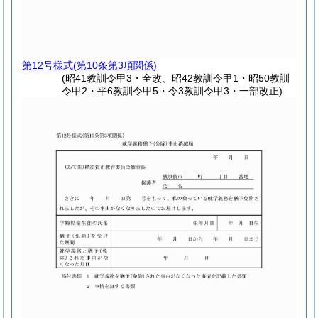
第12号様式
(第10条第3項関係)
(昭41教訓令甲3・全改、昭42教訓令甲1・昭50教訓
令甲2・平6教訓令甲5・令3教訓令甲3・一部改正)