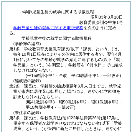
○学齢児童生徒の就学に関する取扱規程
昭和33年3月10日
教育委員会訓令甲第1号
学齢児童生徒の就学に関する取扱規程
を次のように定め
る。
学齢児童生徒の就学に関する取扱規程
(学齢簿の編成)
第1条
学校教育部支援教育課長
(以下「課長」という。)
は、
毎年10月1日現在によりその管内に居住する者で、翌年4月
1日においてその年齢が就学の始期に達するもの
(以下「就
学児童」という。)
を調査し、学齢簿を10月末日までに編成
しなければならない。
(平15教訓令甲4・全改、平23教訓令甲1・一部改正)
(編成後の記録)
第2条
課長は、学齢簿の編成後翌年3月末日までに、就学児
童が市内に居住又は転居した場合には、速やかに学齢簿を
訂正しなければならない。
(昭41教訓令甲3・昭50教訓令甲2・昭61教訓令甲2・
平15教訓令甲4・一部改正)
(来住者の記録)
第3条
課長は、学校教育法
(昭和22年法律第26号)
第17条に
規定する保護者が就学させなければならない者
(以下「学齢
児童」という。)
が管内に新たに居住したときは、速やかに