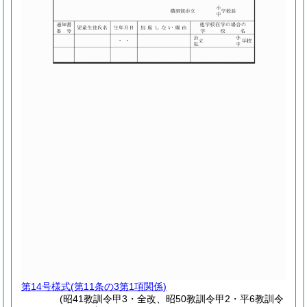
第14号様式
(第11条の3第1項関係)
(昭41教訓令甲3・全改、昭50教訓令甲2・平6教訓令