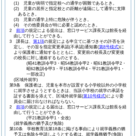
(1)
児童が病弱で指定校への通学が困難であるとき。
(2)
児童の居所と指定校との距離が遠隔にして通学に支障
あるとき。
(3)
児童の通学上特に危険が伴うとき。
(4)
その他委員会が特に必要と認めたとき。
2
前項
の規定による提出は、窓口サービス課長又は館長を経
由して行うことができる。
3
課長は、
第1項
の規定による申立てに基づきその許否を決
定し、その旨を指定変更承認
(不承認)
通知書
(
第8号様式
)
に
より保護者に通知するとともに、変更前の校長及び変更後
の校長に対し連絡するものとする。
(昭41教訓令甲3・昭54教訓令甲2・昭61教訓令甲2・
昭62教訓令甲3・平15教訓令甲4・平21教訓令甲1・
一部改正)
(区域外就学)
第9条
保護者は、児童を本市が設置する小学校以外の小学校
に就学させようとするときは、当該小学校の就学の承諾を
証する書面を添えて、区域外就学届
(
第10号様式
)
により委
員会に届け出なければならない。
2
前項
の規定による届出は、窓口サービス課長又は館長を経
由して行うことができる。
(平21教訓令甲1・全改)
(就学義務の猶予及び免除)
第10条
学校教育法第18条に掲げる事由により就学義務の猶
予又は免除を申請しようとする者は、就学義務猶予
(免除)