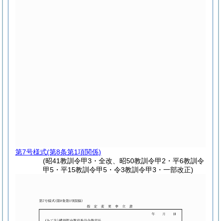
第7号様式
(第8条第1項関係)
(昭41教訓令甲3・全改、昭50教訓令甲2・平6教訓令
甲5・平15教訓令甲5・令3教訓令甲3・一部改正)