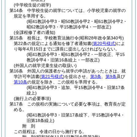
(中学校生徒の就学)
第14条
中学校生徒の就学については、小学校児童の就学の
規定を準用する。
(昭41教訓令甲3・昭50教訓令甲2・昭61教訓令甲2・
昭62教訓令甲3・平15教訓令甲4・一部改正)
(全課程修了者の通知)
第15条
校長は、学校教育法施行令
(昭和28年政令第340号)
第22条の規定による通知を修了者通知書
(
第20号様式
)
によ
り毎年4月15日までに課長に提出しなければならない。
(昭41教訓令甲3・昭61教訓令甲2・一部改正、平15
教訓令甲4・旧第16条繰上・一部改正)
(外国人の就学児童生徒の取扱い)
第16条
外国人の保護者から就学の申請があったときは、就
学許可申請書
(
第21号様式
)
を提出させ、
第3条
、
第9条
及び
第10条
の規定を除き、この規程を準用する。
(昭41教訓令甲3・追加、平15教訓令甲4・旧第17条
繰上)
(施行上の必要事項)
第17条
この規程の実施について必要な事項は、教育長が定
める。
(昭41教訓令甲3・旧第17条繰下、平15教訓令甲4・
旧第18条繰上)
附
則
この規程は、令達の日から施行する。