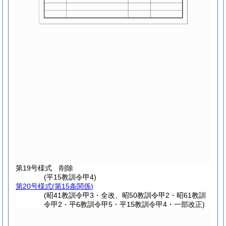
第19号様式
削除
(平15教訓令甲4)
第20号様式
(第15条関係)
(昭41教訓令甲3・全改、昭50教訓令甲2・昭61教訓
令甲2・平6教訓令甲5・平15教訓令甲4・一部改正)