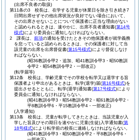
(出席不良者の取扱)
第11条の3
校長は、在学する児童が休業日を除き引き続き7
日間出席せずその他出席状況が良好でない場合において、
その出席させないことについて保護者に正当な理由がない
と認められるときは、速やかに、出席不良者通知書
(
第14号
様式
)
により委員会に通知しなければならない。
2
課長は、
前項
の通知を受けたときその他保護者が就学義務
を怠っていると認められるときは、その保護者に対して当
該児童の出席を出席督促書
(
第15号様式
)
により督促しなけ
ればならない。
(昭36教訓令甲2・追加、昭41教訓令甲3・昭50教訓
令甲2・昭54教訓令甲2・一部改正)
(転学届等)
第12条
校長は、学齢児童でその学校を転学又は退学する旨
保護者より申出があるときは、転学
(退学)
届
(
第16号様式
)
を
提出させるとともに、転学
(退学)
通知書
(
第17号様式
)
により
委員会に通知しなければならない。
(昭41教訓令甲3・昭54教訓令甲2・昭61教訓令甲2・
平8教訓令甲6・平15教訓令甲4・一部改正)
(入学通知)
第13条
校長は、児童が転学してきたときは、当該児童が入
学した旨及びその期日を速やかに児童
(生徒)
入学通知書
(
第
18号様式
)
により転学前の校長に連絡しなければならない。
(昭41教訓令甲3・昭50教訓令甲2・平8教訓令甲6・
一部改正)