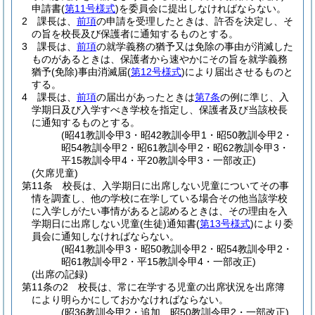
申請書
(
第11号様式
)
を委員会に提出しなければならない。
2
課長は、
前項
の申請を受理したときは、許否を決定し、そ
の旨を校長及び保護者に通知するものとする。
3
課長は、
前項
の就学義務の猶予又は免除の事由が消滅した
ものがあるときは、保護者から速やかにその旨を就学義務
猶予
(免除)
事由消滅届
(
第12号様式
)
により届出させるものと
する。
4
課長は、
前項
の届出があったときは
第7条
の例に準じ、入
学期日及び入学すべき学校を指定し、保護者及び当該校長
に通知するものとする。
(昭41教訓令甲3・昭42教訓令甲1・昭50教訓令甲2・
昭54教訓令甲2・昭61教訓令甲2・昭62教訓令甲3・
平15教訓令甲4・平20教訓令甲3・一部改正)
(欠席児童)
第11条
校長は、入学期日に出席しない児童についてその事
情を調査し、他の学校に在学している場合その他当該学校
に入学しがたい事情があると認めるときは、その理由を入
学期日に出席しない児童
(生徒)
通知書
(
第13号様式
)
により委
員会に通知しなければならない。
(昭41教訓令甲3・昭50教訓令甲2・昭54教訓令甲2・
昭61教訓令甲2・平15教訓令甲4・一部改正)
(出席の記録)
第11条の2
校長は、常に在学する児童の出席状況を出席簿
により明らかにしておかなければならない。
(昭36教訓令甲2・追加、昭50教訓令甲2・一部改正)