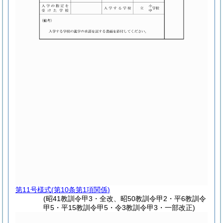
第11号様式
(第10条第1項関係)
(昭41教訓令甲3・全改、昭50教訓令甲2・平6教訓令
甲5・平15教訓令甲5・令3教訓令甲3・一部改正)