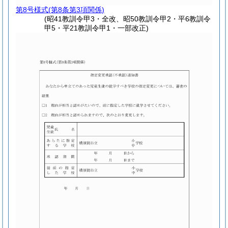
第8号様式
(第8条第3項関係)
(昭41教訓令甲3・全改、昭50教訓令甲2・平6教訓令
甲5・平21教訓令甲1・一部改正)