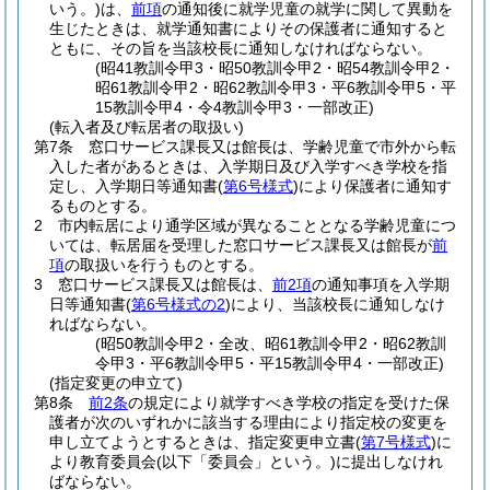
いう。)
は、
前項
の通知後に就学児童の就学に関して異動を
生じたときは、就学通知書によりその保護者に通知すると
ともに、その旨を当該校長に通知しなければならない。
(昭41教訓令甲3・昭50教訓令甲2・昭54教訓令甲2・
昭61教訓令甲2・昭62教訓令甲3・平6教訓令甲5・平
15教訓令甲4・令4教訓令甲3・一部改正)
(転入者及び転居者の取扱い)
第7条
窓口サービス課長又は館長は、学齢児童で市外から転
入した者があるときは、入学期日及び入学すべき学校を指
定し、入学期日等通知書
(
第6号様式
)
により保護者に通知す
るものとする。
2
市内転居により通学区域が異なることとなる学齢児童につ
いては、転居届を受理した窓口サービス課長又は館長が
前
項
の取扱いを行うものとする。
3
窓口サービス課長又は館長は、
前2項
の通知事項を入学期
日等通知書
(
第6号様式の2
)
により、当該校長に通知しなけ
ればならない。
(昭50教訓令甲2・全改、昭61教訓令甲2・昭62教訓
令甲3・平6教訓令甲5・平15教訓令甲4・一部改正)
(指定変更の申立て)
第8条
前2条
の規定により就学すべき学校の指定を受けた保
護者が次のいずれかに該当する理由により指定校の変更を
申し立てようとするときは、指定変更申立書
(
第7号様式
)
に
より教育委員会
(以下「委員会」という。)
に提出しなけれ
ばならない。