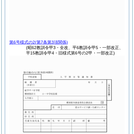
第6号様式の2
(第7条第3項関係)
(昭62教訓令甲3・全改、平6教訓令甲5・一部改正、
平15教訓令甲4・旧様式第6号の2甲・一部改正)