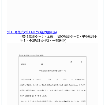
第15号様式
(第11条の3第2項関係)
(昭41教訓令甲3・全改、昭50教訓令甲2・平6教訓令
甲5・令3教訓令甲3・一部改正)