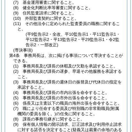
(7)
基金運用審査に関すること。
(8)
健全化判断比率等審査に関すること。
(9)
住民監査請求に関すること。
(10)
外部監査契約に関すること。
(11)
その他法令に定められた監査委員の職務に関するこ
と。
(平9監告示2・全改、平10監告示1・平11監告示1・
平12監告示2・平13監告示2・平29監告示1・令2監
告示2・一部改正)
(専決事項)
第4条
事務局長は、次に掲げる事項について専決することが
できる。
(1)
事務局長及び課長の休暇及び欠勤を承認すること。
(2)
事務局長及び課長の遅参、早退その他服務を承認する
こと。
(3)
事務局長及び課長の週休日の振替及び代休日の指定を
承認すること。
(4)
事務局長及び課長の市内出張を命令すること。
(5)
事務局長及び課長の市外出張を命令すること。
(6)
係長又は主査以下の職員の海外出張を命令すること。
(7)
職により任命する委員及び特別職の非常勤職員
(附属
機関の委員を除く。)
の任免に関すること。
(8)
課長の事務引継ぎに関すること。
(9)
保有個人情報の開示請求、訂正請求及び利用停止請求
に対する諾否を決定すること
(疑義又は裁量の余地のある