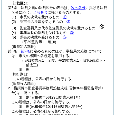
(決裁区分)
第5条
決裁文書の決裁区分の表示は、
次の各号
に掲げる決裁
区分に応じ、
当該各号
に掲げるものとする。
(1)
市長の決裁を受けるもの
①
(2)
副市長の決裁を受けるもの
②
(3)
監査委員又は代表監査委員の決裁を受けるもの
(4)
事務局長の決裁を受けるもの
③
(5)
課長の決裁を受けるもの
⑤
(平29監告示1・追加)
(市規定の準用)
第6条
前2条
に定めるもののほか、事務局の処務について
は、市長の機関の各規定を準用する。
(昭61監告示1・全改、平29監告示1・旧第5条繰下・
一部改正)
附
則
(施行期日)
1
この規程は、公表の日から施行する。
(旧規程の廃止)
2
横須賀市監査委員事務局処務規程
(昭和36年横監告示第1
号)
は、廃止する。
附
則
(昭和40年5月29日
監告示第1号)
この規程は、公表の日から施行する。
附
則
(昭和40年10月16日
監告示第2号)
この規程は、公表の日から施行する。