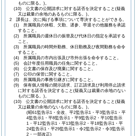
ものに限る。)
。
(10)
公文書の公開請求に対する諾否を決定すること
(疑義
又は裁量の余地のあるものに限る。)
。
2
課長は、次に掲げる事項について専決することができる。
(1)
所属職員の休暇、欠勤、遅参、早退その他服務を承認
すること。
(2)
所属職員の週休日の振替及び代休日の指定を承認する
こと。
(3)
所属職員の時間外勤務、休日勤務及び夜間勤務を命令
すること。
(4)
所属職員の市内出張及び市外出張を命令すること。
(5)
会計年度任用職員の任免に関すること。
(6)
公文書の保存及び廃棄に関すること。
(7)
公印の保管に関すること。
(8)
所属職員の事務引継ぎに関すること。
(9)
保有個人情報の開示請求、訂正請求及び利用停止請求
に対する諾否を決定すること
(疑義又は裁量の余地のない
ものに限る。)
。
(10)
公文書の公開請求に対する諾否を決定すること
(疑義
又は裁量の余地のないものに限る。)
。
(昭61監告示1・全改、平2監告示1・平3監告示1・平
4監告示1・平8監告示1・平9監告示2・平10監告示
1・平12監告示1・平13監告示2・平18監告示1・平
24監告示1・平29監告示1・令2監告示2・令3監告示
2・一部改正)