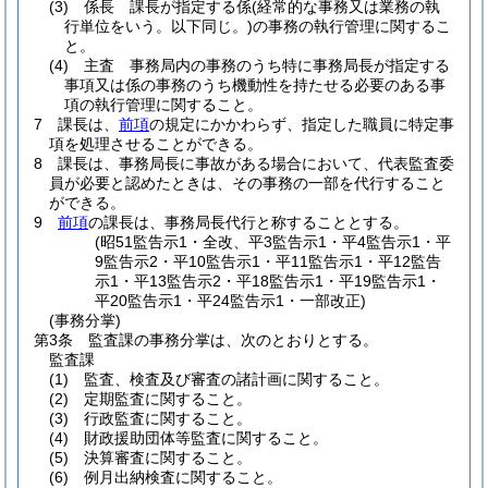
(3)
係長 課長が指定する係
(経常的な事務又は業務の執
行単位をいう。以下同じ。)
の事務の執行管理に関するこ
と。
(4)
主査 事務局内の事務のうち特に事務局長が指定する
事項又は係の事務のうち機動性を持たせる必要のある事
項の執行管理に関すること。
7
課長は、
前項
の規定にかかわらず、指定した職員に特定事
項を処理させることができる。
8
課長は、事務局長に事故がある場合において、代表監査委
員が必要と認めたときは、その事務の一部を代行すること
ができる。
9
前項
の課長は、事務局長代行と称することとする。
(昭51監告示1・全改、平3監告示1・平4監告示1・平
9監告示2・平10監告示1・平11監告示1・平12監告
示1・平13監告示2・平18監告示1・平19監告示1・
平20監告示1・平24監告示1・一部改正)
(事務分掌)
第3条
監査課の事務分掌は、次のとおりとする。
監査課
(1)
監査、検査及び審査の諸計画に関すること。
(2)
定期監査に関すること。
(3)
行政監査に関すること。
(4)
財政援助団体等監査に関すること。
(5)
決算審査に関すること。
(6)
例月出納検査に関すること。