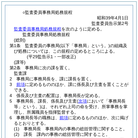
○監査委員事務局処務規程
昭和39年4月1日
監査委員告示第2号
監査委員事務局処務規程
を次のように定める。
監査委員事務局処務規程
(総則)
第1条
監査委員の事務局
(以下「事務局」という。)
の組織及
び処務については、この規程の定めるところによる。
(平29監告示1・一部改正)
(課等)
第2条
事務局に次の課を置く。
監査課
2
事務局に事務局長を、課に課長を置く。
3
前項
に定めるもののほか、課に係長及び主査を置くことが
できる。
4
係長及び主査の配置は、事務局長が定める。
5
事務局長、課長、係長及び主査
(
次項
において「事務局長
等」という。)
は、それぞれ上司の命を受け、所掌事務を掌
理し、所属職員を指揮監督する。
6
事務局長等の職務は、
前項
に定めるもののほか、次に掲げ
るとおりとする。
(1)
事務局長 事務局内の事務の総括管理に関すること。
(2)
課長 課内の事務の総括管理に関すること。