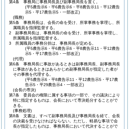
第4条
事務局に事務局長及び副事務局長を置く。
(平5農告示6・平6農告示6・平8農告示11・平12農告
示5・平17農告示5・一部改正)
(職務)
第5条
事務局長は、会長の命を受け、所掌事務を掌理し、所
属職員を指揮監督する。
2
副事務局長は、事務局長の命を受け、所掌事務を掌理し、
所属職員を指揮監督する。
3
所属職員の事務分担は、事務局長が定める。
(平5農告示6・平6農告示6・平8農告示11・平12農告
示5・平17農告示5・一部改正)
(代理)
第6条
事務局長に事故があるときは副事務局長、副事務局長
に事故があるときはあらかじめ副事務局長が指定した者が
その事務を代理する。
(平5農告示6・平8農告示11・平12農告示5・平17農
告示5・平29農告示4・一部改正)
(会長の専決)
第7条
委員会の権限に属する事項の一部で、その議決により
特に指定するものは、会長において専決処分することがで
きる。
(事務処理)
第8条
文書は、すべて副事務局長及び事務局長を経て、会長
の決裁を受けなければならない。
ただし、軽易な事項で会
長が指定したものは、事務局長において代決することがで