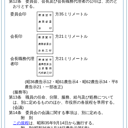
第12条
委員会、会長及び会長職務代理者の公印は、次のと
おりとする。
委員会印
方35ミリメートル
会長印
方21ミリメートル
会長職務代理
方21ミリメートル
者印
(昭36農告示12・昭61農告示4・昭62農告示34・平8
農告示21・一部改正)
(服務等)
第13条
職員の任命、分限、服務、給与及び処務について
は、別に定めるもののほか、市役所の各規程を準用する。
(会議)
第14条
委員会の会議に関する事項は、別に定める。
附
則
この規程
は、昭和35年9月14日から施行する。
附
則
(昭和36年1月18日
農告示第5号)