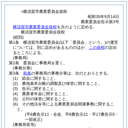
○横須賀市農業委員会規程
昭和35年9月14日
農業委員会告示第3号
横須賀市農業委員会規程
を次のように定める。
横須賀市農業委員会規程
(総則)
第1条
横須賀市農業委員会
(以下「委員会」という。)
の運営
については、別に定めがあるもののほか、
この規程
の定め
るところによる。
(事務局)
第2条
委員会に事務局を置く。
(事務分掌)
第3条
前条
の事務局の事務分掌は、次のとおりとする。
(1)
総会に関すること。
(2)
農地基本台帳の調製及び保管に関すること。
(3)
告示に関すること。
(4)
農業者年金に関すること。
(5)
公印の保管に関すること。
(6)
その他法令等による農業委員会関連事務に関するこ
と。
(平8農告示11・全改、平8農告示21・平17農告示5・
一部改正)
(事務局長等)