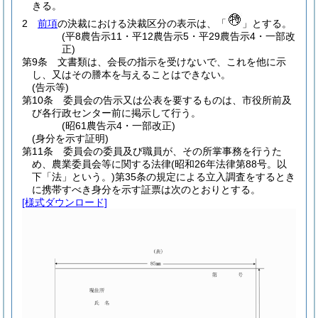
きる。
2
前項
の決裁における決裁区分の表示は、「
」とする。
(平8農告示11・平12農告示5・平29農告示4・一部改
正)
第9条
文書類は、会長の指示を受けないで、これを他に示
し、又はその謄本を与えることはできない。
(告示等)
第10条
委員会の告示又は公表を要するものは、市役所前及
び各行政センター前に掲示して行う。
(昭61農告示4・一部改正)
(身分を示す証明)
第11条
委員会の委員及び職員が、その所掌事務を行うた
め、農業委員会等に関する法律
(昭和26年法律第88号。以
下「法」という。)
第35条の規定による立入調査をするとき
に携帯すべき身分を示す証票は次のとおりとする。
[様式ダウンロード]