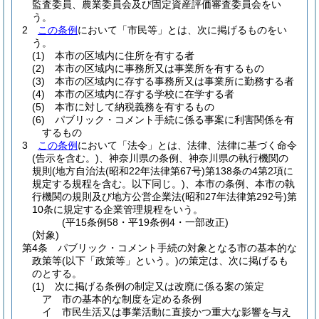
監査委員、農業委員会及び固定資産評価審査委員会をい
う。
2
この条例
において「市民等」とは、次に掲げるものをい
う。
(1)
本市の区域内に住所を有する者
(2)
本市の区域内に事務所又は事業所を有するもの
(3)
本市の区域内に存する事務所又は事業所に勤務する者
(4)
本市の区域内に存する学校に在学する者
(5)
本市に対して納税義務を有するもの
(6)
パブリック・コメント手続に係る事案に利害関係を有
するもの
3
この条例
において「法令」とは、法律、法律に基づく命令
(告示を含む。)
、神奈川県の条例、神奈川県の執行機関の
規則
(地方自治法
(昭和22年法律第67号)
第138条の4第2項に
規定する規程を含む。以下同じ。)
、本市の条例、本市の執
行機関の規則及び地方公営企業法
(昭和27年法律第292号)
第
10条に規定する企業管理規程をいう。
(平15条例58・平19条例4・一部改正)
(対象)
第4条
パブリック・コメント手続の対象となる市の基本的な
政策等
(以下「政策等」という。)
の策定は、次に掲げるも
のとする。
(1)
次に掲げる条例の制定又は改廃に係る案の策定
ア
市の基本的な制度を定める条例
イ
市民生活又は事業活動に直接かつ重大な影響を与え