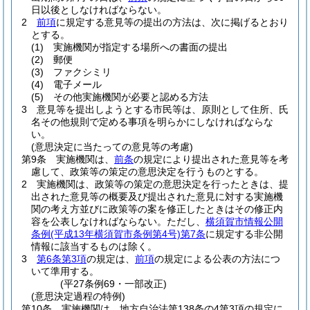
日以後としなければならない。
2
前項
に規定する意見等の提出の方法は、次に掲げるとおり
とする。
(1)
実施機関が指定する場所への書面の提出
(2)
郵便
(3)
ファクシミリ
(4)
電子メール
(5)
その他実施機関が必要と認める方法
3
意見等を提出しようとする市民等は、原則として住所、氏
名その他規則で定める事項を明らかにしなければならな
い。
(意思決定に当たっての意見等の考慮)
第9条
実施機関は、
前条
の規定により提出された意見等を考
慮して、政策等の策定の意思決定を行うものとする。
2
実施機関は、政策等の策定の意思決定を行ったときは、提
出された意見等の概要及び提出された意見に対する実施機
関の考え方並びに政策等の案を修正したときはその修正内
容を公表しなければならない。
ただし、
横須賀市情報公開
条例
(平成13年横須賀市条例第4号)
第7条
に規定する非公開
情報に該当するものは除く。
3
第6条第3項
の規定は、
前項
の規定による公表の方法につ
いて準用する。
(平27条例69・一部改正)
(意思決定過程の特例)
第10条
実施機関は、地方自治法第138条の4第3項の規定に