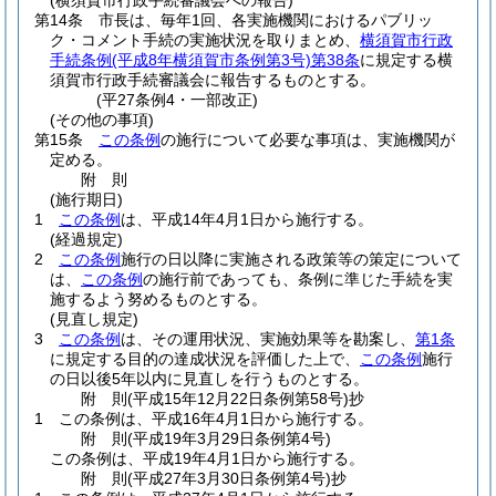
(横須賀市行政手続審議会への報告)
第14条
市長は、毎年1回、各実施機関におけるパブリッ
ク・コメント手続の実施状況を取りまとめ、
横須賀市行政
手続条例
(平成8年横須賀市条例第3号)
第38条
に規定する横
須賀市行政手続審議会に報告するものとする。
(平27条例4・一部改正)
(その他の事項)
第15条
この条例
の施行について必要な事項は、実施機関が
定める。
附
則
(施行期日)
1
この条例
は、平成14年4月1日から施行する。
(経過規定)
2
この条例
施行の日以降に実施される政策等の策定について
は、
この条例
の施行前であっても、条例に準じた手続を実
施するよう努めるものとする。
(見直し規定)
3
この条例
は、その運用状況、実施効果等を勘案し、
第1条
に規定する目的の達成状況を評価した上で、
この条例
施行
の日以後5年以内に見直しを行うものとする。
附
則
(平成15年12月22日
条例第58号)
抄
1
この条例は、平成16年4月1日から施行する。
附
則
(平成19年3月29日
条例第4号)
この条例は、平成19年4月1日から施行する。
附
則
(平成27年3月30日
条例第4号)
抄