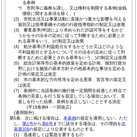
る条例
ウ
市民等に義務を課し、又は権利を制限する条例
(金銭
徴収に関する条項を除く。)
(2)
市民生活又は事業活動に直接かつ重大な影響を与える
規則又は指導要綱その他の行政指導指針の制定又は改廃
(3)
審査基準
(申請により求められた許認可等をするかど
うかをその法令の定めに従って判断するために必要とさ
れる基準をいう。)
の制定又は改廃
(4)
処分基準
(不利益処分をするかどうか又はどのような
不利益処分とするかについてその法令の定めに従って判
断するために必要とされる基準をいう。)
の制定又は改廃
(5)
総合計画等市の基本的政策を定める計画、個別行政分
野における施策の基本方針その他基本的な事項を定める
計画の策定又は改定
(6)
市の基本的な方向性等を定める憲章、宣言等の策定又
は改定
(7)
条例中に当該条例の施行後一定期間を経過した時点で
条例の見直しを行う旨を規定している場合において、見
直しを行った結果、条例を改正しないこととする決定
(平19条例4・一部改正)
(適用除外)
第5条
次に掲げる場合は、
本条例
の規定を適用しない。
ただ
し、
第1号
から
第6号
までに該当する場合は、その理由を
次
条第3項
の規定により公表するものとする。
(1)
迅速若しくは緊急を要するもの