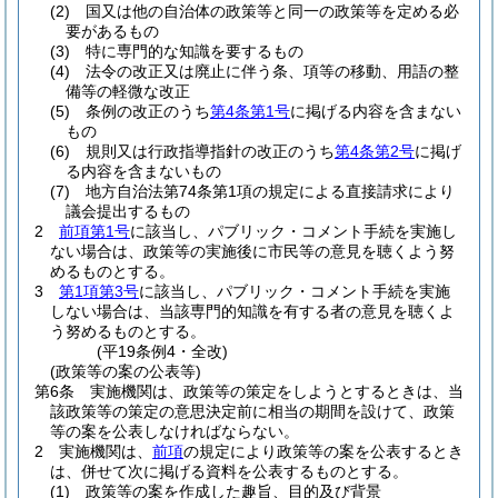
(2)
国又は他の自治体の政策等と同一の政策等を定める必
要があるもの
(3)
特に専門的な知識を要するもの
(4)
法令の改正又は廃止に伴う条、項等の移動、用語の整
備等の軽微な改正
(5)
条例の改正のうち
第4条第1号
に掲げる内容を含まない
もの
(6)
規則又は行政指導指針の改正のうち
第4条第2号
に掲げ
る内容を含まないもの
(7)
地方自治法第74条第1項の規定による直接請求により
議会提出するもの
2
前項第1号
に該当し、パブリック・コメント手続を実施し
ない場合は、政策等の実施後に市民等の意見を聴くよう努
めるものとする。
3
第1項第3号
に該当し、パブリック・コメント手続を実施
しない場合は、当該専門的知識を有する者の意見を聴くよ
う努めるものとする。
(平19条例4・全改)
(政策等の案の公表等)
第6条
実施機関は、政策等の策定をしようとするときは、当
該政策等の策定の意思決定前に相当の期間を設けて、政策
等の案を公表しなければならない。
2
実施機関は、
前項
の規定により政策等の案を公表するとき
は、併せて次に掲げる資料を公表するものとする。
(1)
政策等の案を作成した趣旨、目的及び背景