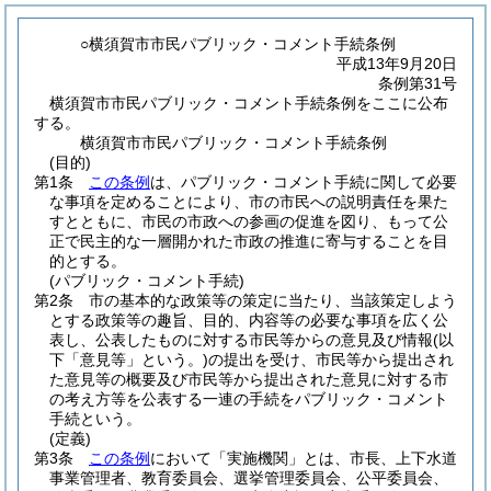
○横須賀市市民パブリック・コメント手続条例
平成13年9月20日
条例第31号
横須賀市市民パブリック・コメント手続条例をここに公布
する。
横須賀市市民パブリック・コメント手続条例
(目的)
第1条
この条例
は、パブリック・コメント手続に関して必要
な事項を定めることにより、市の市民への説明責任を果た
すとともに、市民の市政への参画の促進を図り、もって公
正で民主的な一層開かれた市政の推進に寄与することを目
的とする。
(パブリック・コメント手続)
第2条
市の基本的な政策等の策定に当たり、当該策定しよう
とする政策等の趣旨、目的、内容等の必要な事項を広く公
表し、公表したものに対する市民等からの意見及び情報
(以
下「意見等」という。)
の提出を受け、市民等から提出され
た意見等の概要及び市民等から提出された意見に対する市
の考え方等を公表する一連の手続をパブリック・コメント
手続という。
(定義)
第3条
この条例
において「実施機関」とは、市長、上下水道
事業管理者、教育委員会、選挙管理委員会、公平委員会、