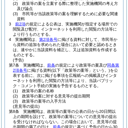
(2)
政策等の案を立案する際に整理した実施機関の考え方
及び論点
(3)
市民等が当該政策等の案を理解するために必要な関連
資料
3
前2項
の規定による公表は、実施機関が指定する場所での
閲覧及び配付、インターネットを利用した閲覧の方法等に
より行うものとする。
4
実施機関は、
第2項各号
に掲げる資料に対して、市民等か
ら資料の追加を求められた場合において必要と認めるとき
は、速やかに当該資料を補正し、又は追加資料を作成する
ものとする。
(予告)
第7条
実施機関は、
前条
の規定により政策等の案及び
同条第
2項各号
に掲げる資料
(以下「政策等の案等」という。)
を公
表する前に、次に掲げる事項を広報紙への掲載及びインタ
ーネットを利用した閲覧の方法等により、当該パブリッ
ク・コメント手続の実施を予告するものとする。
(1)
政策等の案の名称
(2)
政策等の案に対する意見等の提出期間
(3)
政策等の案等の入手方法
(意見等の提出)
第8条
実施機関は、政策等の案等の公表の日から20日間以
上の期間を設けて、政策等の案等についての意見等の提出
を受けなければならない。
この場合において、意見等の提
出期間の満了の日は、
前条
の規定に基づく予告の日から30