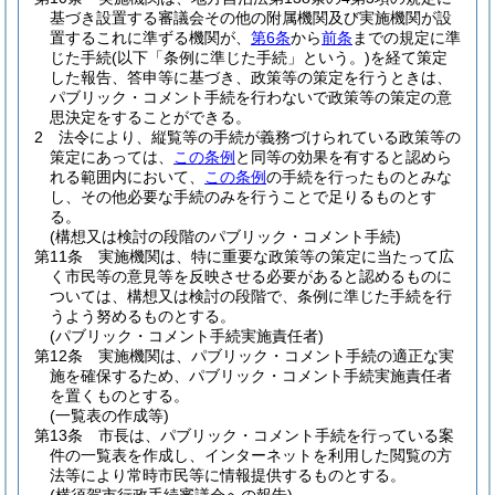
基づき設置する審議会その他の附属機関及び実施機関が設
置するこれに準ずる機関が、
第6条
から
前条
までの規定に準
じた手続
(以下「条例に準じた手続」という。)
を経て策定
した報告、答申等に基づき、政策等の策定を行うときは、
パブリック・コメント手続を行わないで政策等の策定の意
思決定をすることができる。
2
法令により、縦覧等の手続が義務づけられている政策等の
策定にあっては、
この条例
と同等の効果を有すると認めら
れる範囲内において、
この条例
の手続を行ったものとみな
し、その他必要な手続のみを行うことで足りるものとす
る。
(構想又は検討の段階のパブリック・コメント手続)
第11条
実施機関は、特に重要な政策等の策定に当たって広
く市民等の意見等を反映させる必要があると認めるものに
ついては、構想又は検討の段階で、条例に準じた手続を行
うよう努めるものとする。
(パブリック・コメント手続実施責任者)
第12条
実施機関は、パブリック・コメント手続の適正な実
施を確保するため、パブリック・コメント手続実施責任者
を置くものとする。
(一覧表の作成等)
第13条
市長は、パブリック・コメント手続を行っている案
件の一覧表を作成し、インターネットを利用した閲覧の方
法等により常時市民等に情報提供するものとする。