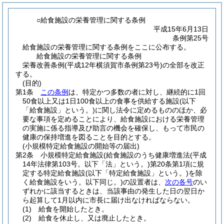
○給食施設の栄養管理に関する条例
平成15年6月13日
条例第25号
給食施設の栄養管理に関する条例をここに公布する。
給食施設の栄養管理に関する条例
栄養改善条例(平成12年横須賀市条例第23号)の全部を改正
する。
(目的)
第1条
この条例
は、特定かつ多数の者に対し、継続的に1回
50食以上又は1日100食以上の食事を供給する施設
(以下
「給食施設」という。)
に関し法令に定めるもののほか、必
要な事項を定めることにより、給食施設における栄養管理
の実施に係る指導及び助言の機会を確保し、もって市民の
健康の保持増進を図ることを目的とする。
(小規模特定給食施設の開始等の届出)
第2条
小規模特定給食施設
(給食施設のうち健康増進法
(平成
14年法律第103号。以下「法」という。)
第20条第1項に規
定する特定給食施設
(以下「特定給食施設」という。)
を除
く給食施設をいう。以下同じ。)
の設置者は、
次の各号
のい
ずれかに該当するときは、当該事由の発生した日の翌日か
ら起算して1月以内に市長に届け出なければならない。
(1)
給食を開始したとき。
(2)
給食を休止し、又は廃止したとき。