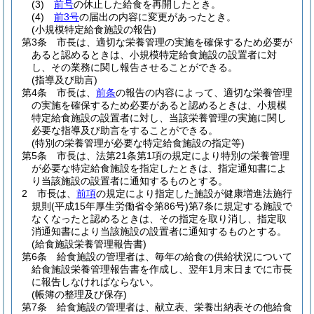
(3)
前号
の休止した給食を再開したとき。
(4)
前3号
の届出の内容に変更があったとき。
(小規模特定給食施設の報告)
第3条
市長は、適切な栄養管理の実施を確保するため必要が
あると認めるときは、小規模特定給食施設の設置者に対
し、その業務に関し報告させることができる。
(指導及び助言)
第4条
市長は、
前条
の報告の内容によって、適切な栄養管理
の実施を確保するため必要があると認めるときは、小規模
特定給食施設の設置者に対し、当該栄養管理の実施に関し
必要な指導及び助言をすることができる。
(特別の栄養管理が必要な特定給食施設の指定等)
第5条
市長は、法第21条第1項の規定により特別の栄養管理
が必要な特定給食施設を指定したときは、指定通知書によ
り当該施設の設置者に通知するものとする。
2
市長は、
前項
の規定により指定した施設が健康増進法施行
規則
(平成15年厚生労働省令第86号)
第7条に規定する施設で
なくなったと認めるときは、その指定を取り消し、指定取
消通知書により当該施設の設置者に通知するものとする。
(給食施設栄養管理報告書)
第6条
給食施設の管理者は、毎年の給食の供給状況について
給食施設栄養管理報告書を作成し、翌年1月末日までに市長
に報告しなければならない。
(帳簿の整理及び保存)
第7条
給食施設の管理者は、献立表、栄養出納表その他給食