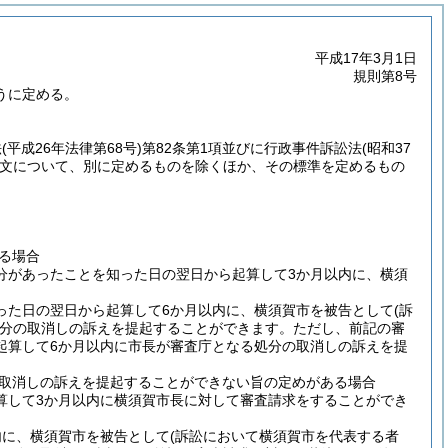
平成17年3月1日
規則第8号
うに定める。
法
(平成26年法律第68号)
第82条第1項並びに行政事件訴訟法
(昭和37
の文について、別に定めるものを除くほか、その標準を定めるもの
る場合
分があったことを知った日の翌日から起算して3か月以内に、横須
った日の翌日から起算して6か月以内に、横須賀市を被告として
(訴
分の取消しの訴えを提起することができます。ただし、前記の審
起算して6か月以内に市長が審査庁となる処分の取消しの訴えを提
取消しの訴えを提起することができない旨の定めがある場合
算して3か月以内に横須賀市長に対して審査請求をすることができ
内に、横須賀市を被告として
(訴訟において横須賀市を代表する者