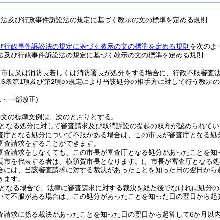
査法及び行政事件訴訟法の規定に基づく教示の文の標準を定める規則
び行政事件訴訟法の規定に基づく教示の文の標準を定める規則
を次のよ
法及び行政事件訴訟法の規定に基づく教示の文の標準を定める規則
、市長又は消防長若しくは消防署長が処分をする場合に、行政不服審査
46条第1項及び第2項の規定により当該処分の相手方に対して行う教示
11・一部改正)
の文の標準文例は、次のとおりとする。
となる処分に対して審査請求及び取消訴訟の提起の双方が認められてい
査庁となる処分について不服がある場合は、この市長が審査庁となる処
審査請求をすることができます。
審査請求をしなくても、この市長が審査庁となる処分があったことを知
賀市を代表する者は、横須賀市長となります。)
、市長が審査庁となる処
合には、当該審査請求に対する裁決があったことを知った日の翌日から
きます。
となる場合で、法律に審査請求に対する裁決を経た後でなければ処分の
いて不服がある場合は、この処分があったことを知った日の翌日から起
査請求に係る裁決があったことを知った日の翌日から起算して6か月以