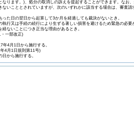
となります。)
、処分の取消しの訴えを提起することができます。なお、
きないこととされていますが、次のいずれかに該当する場合は、審査請
あった日の翌日から起算して3か月を経過しても裁決がないとき。
の執行又は手続の続行により生ずる著しい損害を避けるため緊急の必要
を経ないことにつき正当な理由があるとき。
11・一部改正)
17年4月1日から施行する。
8年4月1日
規則第11号)
の日から施行する。