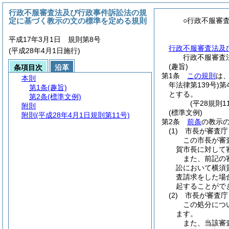
行政不服審査法及び行政事件訴訟法の規
定に基づく教示の文の標準を定める規則
○行政不服審
平成17年3月1日 規則第8号
行政不服審査法及
(平成28年4月1日施行)
行政不服審査
(趣旨)
条項目次
沿革
第1条
この規則
は
本則
年法律第139号)
第
第1条
(趣旨)
とする。
第2条
(標準文例)
(平28規則
附則
(標準文例)
附則
(平成28年4月1日規則第11号)
第2条
前条
の教示
(1)
市長が審査庁
この市長が審
賀市長に対して
また、前記の
訟において横須
査請求をした場
起することがで
(2)
市長が審査庁
この処分につ
ます。
また、当該審