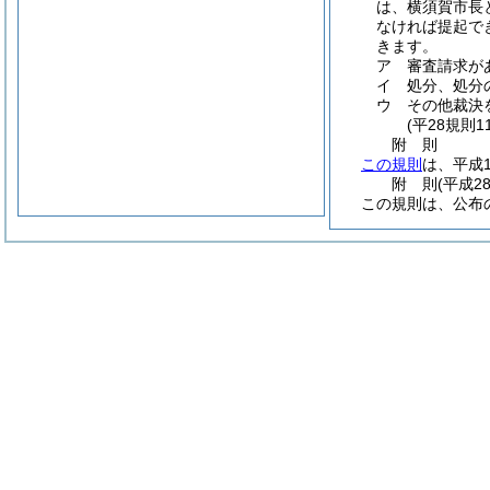
は、横須賀市長
なければ提起で
きます。
ア
審査請求が
イ
処分、処分
ウ
その他裁決
(平28規則
附
則
この規則
は、平成
附
則
(平成2
この規則は、公布