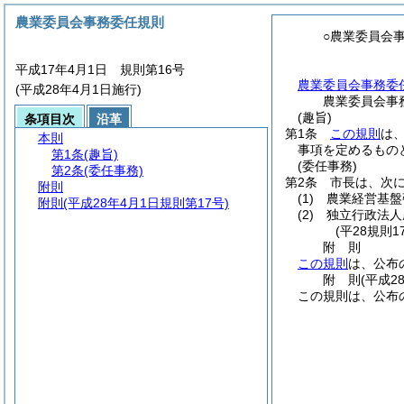
農業委員会事務委任規則
○農業委員会
平成17年4月1日 規則第16号
農業委員会事務委
(平成28年4月1日施行)
農業委員会事
(趣旨)
条項目次
沿革
第1条
この規則
は
本則
事項を定めるもの
第1条
(趣旨)
(委任事務)
第2条
(委任事務)
第2条
市長は、次
附則
(1)
農業経営基盤
附則
(平成28年4月1日規則第17号)
(2)
独立行政法人
(平28規則
附
則
この規則
は、公布
附
則
(平成2
この規則は、公布