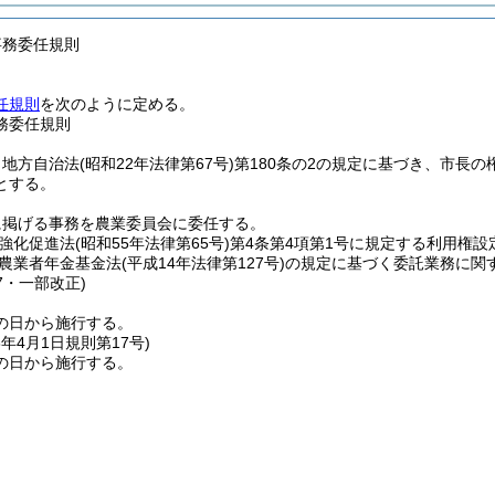
事務委任規則
任規則
を次のように定める。
務委任規則
、地方自治法
(昭和22年法律第67号)
第180条の2の規定に基づき、市長
とする。
に掲げる事務を農業委員会に委任する。
強化促進法
(昭和55年法律第65号)
第4条第4項第1号に規定する利用権
農業者年金基金法
(平成14年法律第127号)
の規定に基づく委託業務に関
17・一部改正)
の日から施行する。
8年4月1日
規則第17号)
の日から施行する。