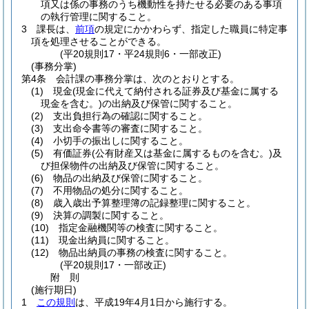
項又は係の事務のうち機動性を持たせる必要のある事項
の執行管理に関すること。
3
課長は、
前項
の規定にかかわらず、指定した職員に特定事
項を処理させることができる。
(平20規則17・平24規則6・一部改正)
(事務分掌)
第4条
会計課の事務分掌は、次のとおりとする。
(1)
現金
(現金に代えて納付される証券及び基金に属する
現金を含む。)
の出納及び保管に関すること。
(2)
支出負担行為の確認に関すること。
(3)
支出命令書等の審査に関すること。
(4)
小切手の振出しに関すること。
(5)
有価証券
(公有財産又は基金に属するものを含む。)
及
び担保物件の出納及び保管に関すること。
(6)
物品の出納及び保管に関すること。
(7)
不用物品の処分に関すること。
(8)
歳入歳出予算整理簿の記録整理に関すること。
(9)
決算の調製に関すること。
(10)
指定金融機関等の検査に関すること。
(11)
現金出納員に関すること。
(12)
物品出納員の事務の検査に関すること。
(平20規則17・一部改正)
附
則
(施行期日)
1
この規則
は、平成19年4月1日から施行する。