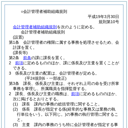
○会計管理者補助組織規則
平成19年3月30日
規則第10号
会計管理者補助組織規則
を次のように定める。
会計管理者補助組織規則
(設置)
第1条
会計管理者の権限に属する事務を処理させるため、会
計課を置く。
(課長等)
第2条
前条
の課に課長を置く。
2
前項
に定めるもののほか、課に係長及び主査を置くことが
できる。
3
係長及び主査の配置は、会計管理者が定める。
(平24規則6・一部改正)
第3条
課長、係長及び主査は、それぞれ上司の命を受け所掌
事務を掌理し、所属職員を指揮監督する。
2
課長、係長及び主査の職務は、
前項
に定めるもののほか、
次に掲げるとおりとする。
(1)
課長 課内の事務の総括管理に関すること。
(2)
係長 課長が指定する係
(経常的な事務又は業務の執
行単位をいう。以下同じ。)
の事務の執行管理に関するこ
と。
(3)
主査 課内の事務のうち特に会計管理者が指定する事