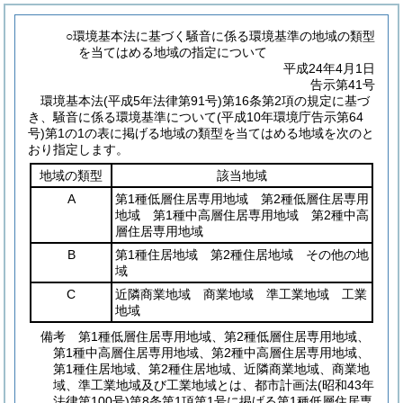
○環境基本法に基づく騒音に係る環境基準の地域の類型
を当てはめる地域の指定について
平成24年4月1日
告示第41号
環境基本法(平成5年法律第91号)第16条第2項の規定に基づ
き、騒音に係る環境基準について(平成10年環境庁告示第64
号)第1の1の表に掲げる地域の類型を当てはめる地域を次のと
おり指定します。
地域の類型
該当地域
A
第1種低層住居専用地域 第2種低層住居専用
地域 第1種中高層住居専用地域 第2種中高
層住居専用地域
B
第1種住居地域 第2種住居地域 その他の地
域
C
近隣商業地域 商業地域 準工業地域 工業
地域
備考 第1種低層住居専用地域、第2種低層住居専用地域、
第1種中高層住居専用地域、第2種中高層住居専用地域、
第1種住居地域、第2種住居地域、近隣商業地域、商業地
域、準工業地域及び工業地域とは、都市計画法
(昭和43年
法律第100号)
第8条第1項第1号に掲げる第1種低層住居専