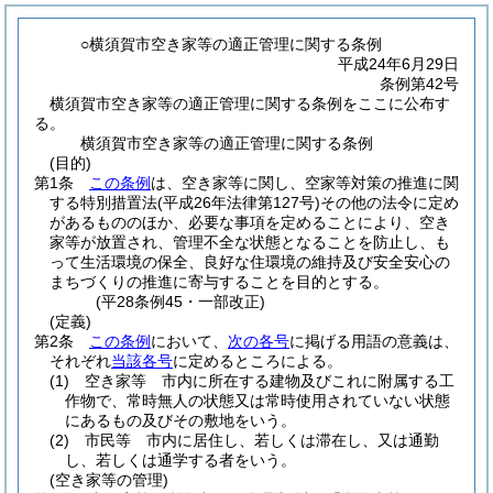
○横須賀市空き家等の適正管理に関する条例
平成24年6月29日
条例第42号
横須賀市空き家等の適正管理に関する条例をここに公布す
る。
横須賀市空き家等の適正管理に関する条例
(目的)
第1条
この条例
は、空き家等に関し、空家等対策の推進に関
する特別措置法
(平成26年法律第127号)
その他の法令に定め
があるもののほか、必要な事項を定めることにより、空き
家等が放置され、管理不全な状態となることを防止し、も
って生活環境の保全、良好な住環境の維持及び安全安心の
まちづくりの推進に寄与することを目的とする。
(平28条例45・一部改正)
(定義)
第2条
この条例
において、
次の各号
に掲げる用語の意義は、
それぞれ
当該各号
に定めるところによる。
(1)
空き家等 市内に所在する建物及びこれに附属する工
作物で、常時無人の状態又は常時使用されていない状態
にあるもの及びその敷地をいう。
(2)
市民等 市内に居住し、若しくは滞在し、又は通勤
し、若しくは通学する者をいう。
(空き家等の管理)