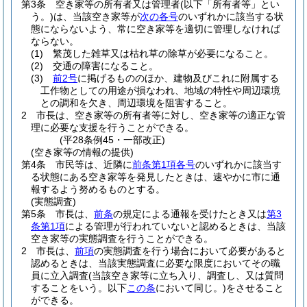
第3条
空き家等の所有者又は管理者
(以下「所有者等」とい
う。)
は、当該空き家等が
次の各号
のいずれかに該当する状
態にならないよう、常に空き家等を適切に管理しなければ
ならない。
(1)
繁茂した雑草又は枯れ草の除草が必要になること。
(2)
交通の障害になること。
(3)
前2号
に掲げるもののほか、建物及びこれに附属する
工作物としての用途が損なわれ、地域の特性や周辺環境
との調和を欠き、周辺環境を阻害すること。
2
市長は、空き家等の所有者等に対し、空き家等の適正な管
理に必要な支援を行うことができる。
(平28条例45・一部改正)
(空き家等の情報の提供)
第4条
市民等は、近隣に
前条第1項各号
のいずれかに該当す
る状態にある空き家等を発見したときは、速やかに市に通
報するよう努めるものとする。
(実態調査)
第5条
市長は、
前条
の規定による通報を受けたとき又は
第3
条第1項
による管理が行われていないと認めるときは、当該
空き家等の実態調査を行うことができる。
2
市長は、
前項
の実態調査を行う場合において必要があると
認めるときは、当該実態調査に必要な限度においてその職
員に立入調査
(当該空き家等に立ち入り、調査し、又は質問
することをいう。以下
この条
において同じ。)
をさせること
ができる。