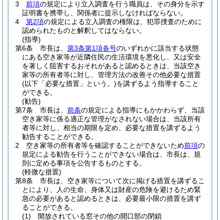
3
前項
の規定により立入調査を行う職員は、その身分を示す
証明書を携帯し、関係者に提示しなければならない。
4
第2項
の規定による立入調査の権限は、犯罪捜査のために
認められたものと解釈してはならない。
(指導)
第6条
市長は、
第3条第1項各号
のいずれかに該当する状態
にある空き家等が近隣住民の生活環境を悪化し、又は安全
を著しく阻害するおそれがあると認めるときは、当該空き
家等の所有者等に対し、管理方法の改善その他必要な措置
(以下「必要な措置」という。)
を講ずるよう指導すること
ができる。
(勧告)
第7条
市長は、
前条
の規定による指導にもかかわらず、当該
空き家等に係る適正な管理がなされない場合は、当該所有
者等に対し、相当の期限を定め、必要な措置を講ずるよう
勧告することができる。
2
空き家等の所有者等を確認することができないため
前項
の
規定による勧告を行うことができない場合は、市長は、規
則に定める事項を公告するものとする。
(軽微な措置)
第8条
市長は、空き家等について次に掲げる措置を講ずるこ
とにより、人の生命、身体又は財産の危険を避けるため緊
急の必要があると認めるときは、必要最小限の措置を講ず
ることができる。
(1)
開放されている窓その他の開口部の閉鎖