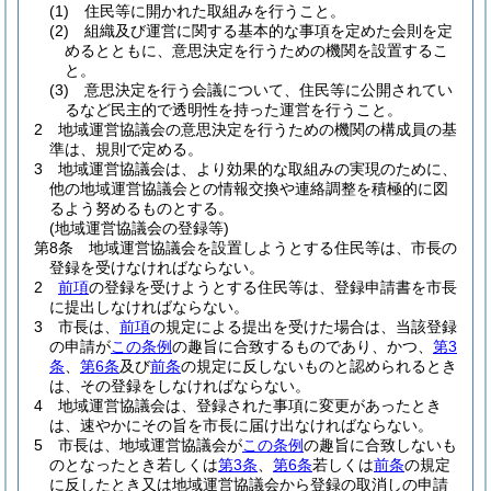
(1)
住民等に開かれた取組みを行うこと。
(2)
組織及び運営に関する基本的な事項を定めた会則を定
めるとともに、意思決定を行うための機関を設置するこ
と。
(3)
意思決定を行う会議について、住民等に公開されてい
るなど民主的で透明性を持った運営を行うこと。
2
地域運営協議会の意思決定を行うための機関の構成員の基
準は、規則で定める。
3
地域運営協議会は、より効果的な取組みの実現のために、
他の地域運営協議会との情報交換や連絡調整を積極的に図
るよう努めるものとする。
(地域運営協議会の登録等)
第8条
地域運営協議会を設置しようとする住民等は、市長の
登録を受けなければならない。
2
前項
の登録を受けようとする住民等は、登録申請書を市長
に提出しなければならない。
3
市長は、
前項
の規定による提出を受けた場合は、当該登録
の申請が
この条例
の趣旨に合致するものであり、かつ、
第3
条
、
第6条
及び
前条
の規定に反しないものと認められるとき
は、その登録をしなければならない。
4
地域運営協議会は、登録された事項に変更があったとき
は、速やかにその旨を市長に届け出なければならない。
5
市長は、地域運営協議会が
この条例
の趣旨に合致しないも
のとなったとき若しくは
第3条
、
第6条
若しくは
前条
の規定
に反したとき又は地域運営協議会から登録の取消しの申請