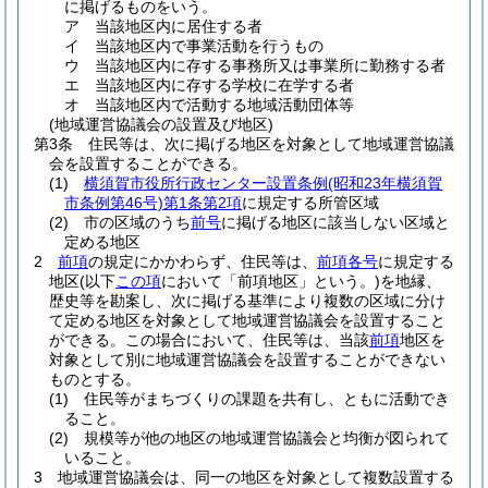
に掲げるものをいう。
ア
当該地区内に居住する者
イ
当該地区内で事業活動を行うもの
ウ
当該地区内に存する事務所又は事業所に勤務する者
エ
当該地区内に存する学校に在学する者
オ
当該地区内で活動する地域活動団体等
(地域運営協議会の設置及び地区)
第3条
住民等は、次に掲げる地区を対象として地域運営協議
会を設置することができる。
(1)
横須賀市役所行政センター設置条例
(昭和23年横須賀
市条例第46号)
第1条第2項
に規定する所管区域
(2)
市の区域のうち
前号
に掲げる地区に該当しない区域と
定める地区
2
前項
の規定にかかわらず、住民等は、
前項各号
に規定する
地区
(以下
この項
において「前項地区」という。)
を地縁、
歴史等を勘案し、次に掲げる基準により複数の区域に分け
て定める地区を対象として地域運営協議会を設置すること
ができる。
この場合において、住民等は、当該
前項
地区を
対象として別に地域運営協議会を設置することができない
ものとする。
(1)
住民等がまちづくりの課題を共有し、ともに活動でき
ること。
(2)
規模等が他の地区の地域運営協議会と均衡が図られて
いること。
3
地域運営協議会は、同一の地区を対象として複数設置する