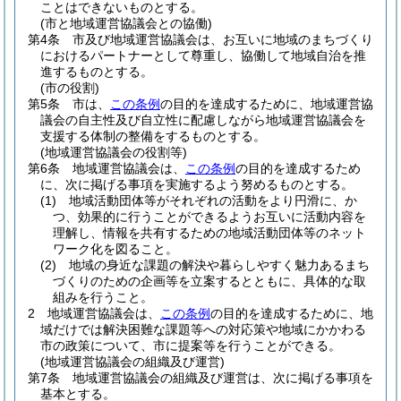
ことはできないものとする。
(市と地域運営協議会との協働)
第4条
市及び地域運営協議会は、お互いに地域のまちづくり
におけるパートナーとして尊重し、協働して地域自治を推
進するものとする。
(市の役割)
第5条
市は、
この条例
の目的を達成するために、地域運営協
議会の自主性及び自立性に配慮しながら地域運営協議会を
支援する体制の整備をするものとする。
(地域運営協議会の役割等)
第6条
地域運営協議会は、
この条例
の目的を達成するため
に、次に掲げる事項を実施するよう努めるものとする。
(1)
地域活動団体等がそれぞれの活動をより円滑に、か
つ、効果的に行うことができるようお互いに活動内容を
理解し、情報を共有するための地域活動団体等のネット
ワーク化を図ること。
(2)
地域の身近な課題の解決や暮らしやすく魅力あるまち
づくりのための企画等を立案するとともに、具体的な取
組みを行うこと。
2
地域運営協議会は、
この条例
の目的を達成するために、地
域だけでは解決困難な課題等への対応策や地域にかかわる
市の政策について、市に提案等を行うことができる。
(地域運営協議会の組織及び運営)
第7条
地域運営協議会の組織及び運営は、次に掲げる事項を
基本とする。