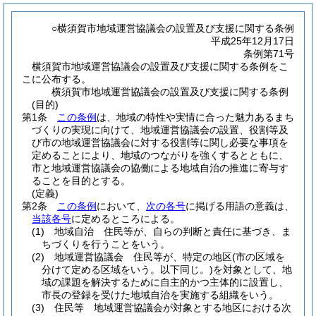
○横須賀市地域運営協議会の設置及び支援に関する条例
平成25年12月17日
条例第71号
横須賀市地域運営協議会の設置及び支援に関する条例をこ
こに公布する。
横須賀市地域運営協議会の設置及び支援に関する条例
(目的)
第1条
この条例
は、地域の特性や実情に合った魅力あるまち
づくりの実現に向けて、地域運営協議会の設置、役割等及
び市の地域運営協議会に対する役割等に関し必要な事項を
定めることにより、地域のつながりを強くするとともに、
市と地域運営協議会の協働による地域自治の推進に寄与す
ることを目的とする。
(定義)
第2条
この条例
において、
次の各号
に掲げる用語の意義は、
当該各号
に定めるところによる。
(1)
地域自治 住民等が、自らの判断と責任に基づき、ま
ちづくりを行うことをいう。
(2)
地域運営協議会 住民等が、特定の地区
(市の区域を
分けて定める区域をいう。以下同じ。)
を対象として、地
域の課題を解決するために自主的かつ主体的に設置し、
市長の登録を受けた地域自治を実施する組織をいう。
(3)
住民等 地域運営協議会が対象とする地区における次