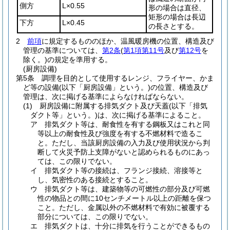
側方
L×0.55
形の場合は直径、
矩形の場合は長辺
下方
L×0.45
の長さとする。
2
前項
に規定するもののほか、温風暖房機の位置、構造及び
管理の基準については、
第2条
(
第1項第11号
及び
第12号
を
除く。)
の規定を準用する。
(厨房設備)
第5条
調理を目的として使用するレンジ、フライヤー、かま
ど等の設備
(以下「厨房設備」という。)
の位置、構造及び
管理は、次に掲げる基準によらなければならない。
(1)
厨房設備に附属する排気ダクト及び天蓋
(以下「排気
ダクト等」という。)
は、次に掲げる基準によること。
ア
排気ダクト等は、耐食性を有する鋼板又はこれと同
等以上の耐食性及び強度を有する不燃材料で造るこ
と。
ただし、当該厨房設備の入力及び使用状況から判
断して火災予防上支障がないと認められるものにあっ
ては、この限りでない。
イ
排気ダクト等の接続は、フランジ接続、溶接等と
し、気密性のある接続とすること。
ウ
排気ダクト等は、建築物等の可燃性の部分及び可燃
性の物品との間に10センチメートル以上の距離を保つ
こと。
ただし、金属以外の不燃材料で有効に被覆する
部分については、この限りでない。
エ
排気ダクトは、十分に排気を行うことができるもの