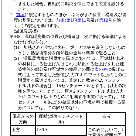
きをした場合、自動的に燃焼を停止できる装置を設ける
こと。
2
前項
に規定するもののほか、ふろがまの位置、構造及び管
理の基準については、
前条
(
第1項第11号
及び
第12号
を除
く。)
の規定を準用する。
(温風暖房機)
第4条
温風暖房機の位置及び構造は、次に掲げる基準によら
なければならない。
(1)
加熱された空気に火粉、煙、ガス等を混入しないもの
とし、熱交換部分を耐熱性の金属材料等で造ること。
(2)
温風暖房機に附属する風道にあっては、不燃材料以外
の材料による仕上げ又はこれに類似する仕上げをした建
築物等の部分及び可燃性の物品との間に
次の表
に掲げる
式によって算定した数値
(入力70キロワット以上のものに
附属する風道にあっては、算定した数値が15センチメー
トル以下の場合は、15センチメートルとする。)
以上の距
離を保つこと。
ただし、厚さ2センチメートル以上
(入力
70キロワット以上のものに附属する風道にあっては、10
センチメートル以上)
の金属以外の不燃材料で被覆する部
分については、この限りでない。
風道からの
距離
(単位センチメート
備考
方向
ル)
上方
L×0.7
この表において、L
は風道の断面が円