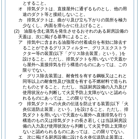
とすること。
オ
排気ダクトは、直接屋外に通ずるものとし、他の用
途のダクト等と接続しないこと。
カ
排気ダクトは、曲がり及び立ち下がりの箇所を極力
少なくし、内面を滑らかに仕上げること。
(2)
油脂を含む蒸気を発生させるおそれのある厨房設備の
天蓋は、次に掲げる基準によること。
ア
排気中に含まれる油脂等の付着成分を有効に除去す
ることができるグリスフィルター、グリスエクストラ
クター等の装置
(以下「グリス除去装置」という。)
を
設けること。
ただし、排気ダクトを用いないで天蓋か
ら屋外へ直接排気を行う構造のものにあっては、この
限りでない。
イ
グリス除去装置は、耐食性を有する鋼板又はこれと
同等以上の耐食性及び強度を有する不燃材料で造られ
たものとすること。
ただし、当該厨房設備の入力及び
使用状況から判断して火災予防上支障がないと認めら
れるものにあっては、この限りでない。
ウ
排気ダクトへの火炎の伝送を防止する装置
(以下「火
炎伝送防止装置」という。)
を設けること。
ただし、排
気ダクトを用いないで天蓋から屋外へ直接排気を行う
構造のもの又は排気ダクトの長さ若しくは当該厨房設
備の入力及び使用状況から判断して火災予防上支障が
ないと認められるものにあっては、この限りでない。
エ
次に掲げる厨房設備に設ける火炎伝送防止装置は、