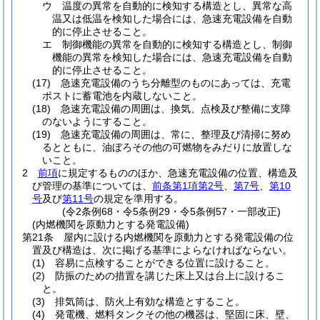
ウ
温度の異常を自動的に検知する構造とし、異常な高
温又は低温を検知した場合には、急速充電設備を自動
的に停止させること。
エ
制御機能の異常を自動的に検知する構造とし、制御
機能の異常を検知した場合には、急速充電設備を自動
的に停止させること。
(17)
急速充電設備のうち分離型のものにあっては、充電
ポストに蓄電池を内蔵しないこと。
(18)
急速充電設備の周囲は、換気、点検及び整備に支障
のないようにすること。
(19)
急速充電設備の周囲は、常に、整理及び清掃に努め
るとともに、油ぼろその他の可燃物をみだりに放置しな
いこと。
2
前項
に規定するもののほか、急速充電設備の位置、構造及
び管理の基準については、
前条第1項第2号
、
第7号
、
第10
号
及び
第11号
の規定を準用する。
(令2条例68・令5条例29・令5条例57・一部改正)
(内燃機関を原動力とする発電設備)
第21条
屋内に設ける内燃機関を原動力とする発電設備の位
置及び構造は、次に掲げる基準によらなければならない。
(1)
容易に点検することができる位置に設けること。
(2)
防振のための措置を講じた床上又は台上に設けるこ
と。
(3)
排気筒は、防火上有効な構造とすること。
(4)
発電機、燃料タンクその他の機器は、堅固に床、壁、