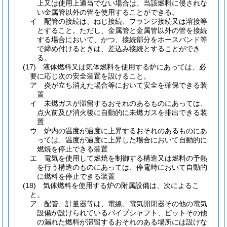
上又は使用上適当でない場合は、当該燃料に侵されな
い金属管以外の管を使用することができる。
イ
配管の接続は、ねじ接続、フランジ接続又は溶接等
とすること。
ただし、金属管と金属管以外の管を接続
する場合において、かつ、接続部分をホースバンド等
で締め付けるときは、差込み接続とすることができ
る。
(17)
液体燃料又は気体燃料を使用する炉にあっては、必
要に応じ次の安全装置を設けること。
ア
炎が立ち消えた場合等において安全を確保できる装
置
イ
未燃ガスが滞留するおそれのあるものにあっては、
点火前及び消火後に自動的に未燃ガスを排出できる装
置
ウ
炉内の温度が過度に上昇するおそれのあるものにあ
っては、温度が過度に上昇した場合において自動的に
燃焼を停止できる装置
エ
電気を使用して燃焼を制御する構造又は燃料の予熱
を行う構造のものにあっては、停電時において自動的
に燃料を停止できる装置
(18)
気体燃料を使用する炉の附属設備は、次によるこ
と。
ア
配管、計量器等は、電線、電気開閉器その他の電気
設備が設けられているパイプシャフト、ピットその他
の漏れた燃料が滞留するおそれのある場所には設けな