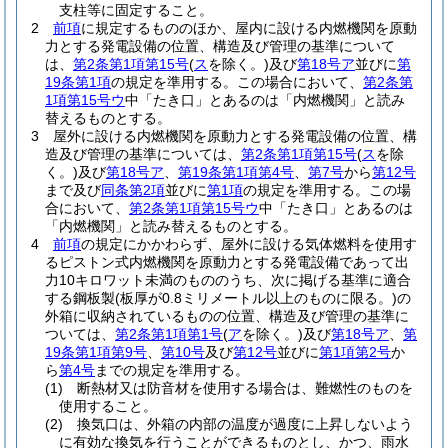
支柱等に固定すること。
2
前項
に規定するもののほか、屋内に設ける内燃機関を原動
力とする発電設備の位置、構造及び管理の基準について
は、
第2条第1項第15号
(
ス
を除く。)
及び
第18号ア
並びに
第
19条第1項
の規定を準用する。
この場合において、
第2条第
1項第15号ウ
中「たき口」とあるのは「内燃機関」と読み
替えるものとする。
3
屋外に設ける内燃機関を原動力とする発電設備の位置、構
造及び管理の基準については、
第2条第1項第15号
(
ス
を除
く。)
及び
第18号ア
、
第19条第1項第4号
、
第7号
から
第12号
まで及び
同条第2項
並びに
第1項
の規定を準用する。
この場
合において、
第2条第1項第15号ウ
中「たき口」とあるのは
「内燃機関」と読み替えるものとする。
4
前項
の規定にかかわらず、屋外に設ける気体燃料を使用す
るピストン式内燃機関を原動力とする発電設備であって出
力10キロワット未満のもののうち、次に掲げる基準に適合
する鋼板製
(板厚が0.8ミリメートル以上のものに限る。)
の
外箱に収納されているものの位置、構造及び管理の基準に
ついては、
第2条第1項第1号
(
ア
を除く。)
及び
第18号ア
、
第
19条第1項第9号
、
第10号
及び
第12号
並びに
第1項第2号
か
ら
第4号
までの規定を準用する。
(1)
断熱材又は防音材を使用する場合は、難燃性のものを
使用すること。
(2)
換気口は、外箱の内部の温度が過度に上昇しないよう
に有効な換気を行うことができるものとし、かつ、雨水