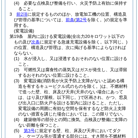
(4)
必要な点検及び整備を行い、火災予防上有効に保持す
ること。
3
前2項
に規定するもののほか、放電加工機の位置、構造及
び管理の基準については、
前条
(
第2号
を除く。)
の規定を準
用する。
(変電設備)
第19条
屋内に設ける変電設備
(全出力20キロワット以下の
もの及び
次条
に規定する急速充電設備を除く。以下同じ。)
の位置、構造及び管理は、次に掲げる基準によらなければ
ならない。
(1)
水が浸入し、又は浸透するおそれのない位置に設ける
こと。
(2)
可燃性又は腐食性の蒸気又はガスが発生し、又は滞留
するおそれのない位置に設けること。
(3)
変電設備
(消防長が火災予防上支障がないと認める構
造を有するキュービクル式のものを除く。)
は、不燃材料
で造った壁、柱、床及び天井
(天井のない場合にあって
は、はり及び屋根。以下同じ。)
で区画され、かつ、窓及
び出入口に防火戸を設ける室内に設けること。
ただし、
変電設備の周囲に有効な空間を保有するなど防火上支障
のない措置を講じた場合においては、この限りでない。
(4)
建築物等の部分との間に換気、点検及び整備に支障の
ない距離を保つこと。
(5)
第3号
に規定する壁、柱、床及び天井においてダク
ト、ケーブル等が貫通する部分には、すき間を不燃材料