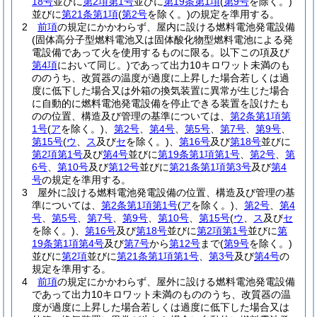
18号
並びに
第2項第1号
並びに
第19条第1項
(
第9号
を除く。)
並びに
第21条第1項
(
第2号
を除く。)
の規定を準用する。
2
前項
の規定にかかわらず、屋内に設ける燃料電池発電設備
(固体高分子型燃料電池又は固体酸化物型燃料電池による発
電設備であって火を使用するものに限る。以下この項及び
第4項
において同じ。)
であって出力10キロワット未満のも
ののうち、改質器の温度が過度に上昇した場合若しくは過
度に低下した場合又は外箱の換気装置に異常が生じた場合
に自動的に燃料電池発電設備を停止できる装置を設けたも
のの位置、構造及び管理の基準については、
第2条第1項第
1号
(
ア
を除く。)
、
第2号
、
第4号
、
第5号
、
第7号
、
第9号
、
第15号
(
ウ
、
ス
及び
セ
を除く。)
、
第16号
及び
第18号
並びに
第2項第1号
及び
第4号
並びに
第19条第1項第1号
、
第2号
、
第
6号
、
第10号
及び
第12号
並びに
第21条第1項第3号
及び
第4
号
の規定を準用する。
3
屋外に設ける燃料電池発電設備の位置、構造及び管理の基
準については、
第2条第1項第1号
(
ア
を除く。)
、
第2号
、
第4
号
、
第5号
、
第7号
、
第9号
、
第10号
、
第15号
(
ウ
、
ス
及び
セ
を除く。)
、
第16号
及び
第18号
並びに
第2項第1号
並びに
第
19条第1項第4号
及び
第7号
から
第12号
まで
(
第9号
を除く。)
並びに
第2項
並びに
第21条第1項第1号
、
第3号
及び
第4号
の
規定を準用する。
4
前項
の規定にかかわらず、屋外に設ける燃料電池発電設備
であって出力10キロワット未満のもののうち、改質器の温
度が過度に上昇した場合若しくは過度に低下した場合又は