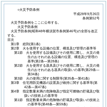
○火災予防条例
平成28年9月26日
条例第52号
火災予防条例をここに公布する。
火災予防条例
火災予防条例(昭和48年横須賀市条例第46号)の全部を改正
する。
目次
第1章
総則
(第1条)
第2章
火を使用する設備の位置、構造及び管理の基準等
第1節
火を使用する設備及びその使用に際し、火災の発
生のおそれのある設備の位置、構造及び管理の
基準
(第2条―第28条)
第2節
火を使用する器具及びその使用に際し、火災の発
生のおそれのある器具の取扱いの基準
(第29条―
第34条)
第3節
火の使用に関する制限等
(第35条―第41条)
第3章
住宅用防災機器の設置及び維持に関する基準等
(第
42条―第47条)
第4章
指定数量未満の危険物及び指定可燃物の貯蔵及び取
扱いの技術上の基準等
第1節
指定数量未満の危険物の貯蔵及び取扱いの技術上
の基準等
(第48条―第59条)