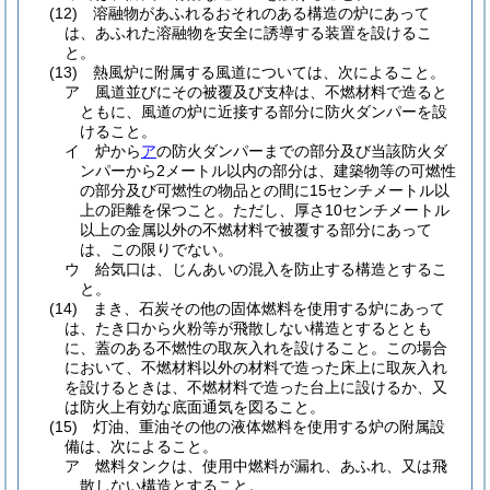
(12)
溶融物があふれるおそれのある構造の炉にあって
は、あふれた溶融物を安全に誘導する装置を設けるこ
と。
(13)
熱風炉に附属する風道については、次によること。
ア
風道並びにその被覆及び支枠は、不燃材料で造ると
ともに、風道の炉に近接する部分に防火ダンパーを設
けること。
イ
炉から
ア
の防火ダンパーまでの部分及び当該防火ダ
ンパーから2メートル以内の部分は、建築物等の可燃性
の部分及び可燃性の物品との間に15センチメートル以
上の距離を保つこと。
ただし、厚さ10センチメートル
以上の金属以外の不燃材料で被覆する部分にあって
は、この限りでない。
ウ
給気口は、じんあいの混入を防止する構造とするこ
と。
(14)
まき、石炭その他の固体燃料を使用する炉にあって
は、たき口から火粉等が飛散しない構造とするととも
に、蓋のある不燃性の取灰入れを設けること。
この場合
において、不燃材料以外の材料で造った床上に取灰入れ
を設けるときは、不燃材料で造った台上に設けるか、又
は防火上有効な底面通気を図ること。
(15)
灯油、重油その他の液体燃料を使用する炉の附属設
備は、次によること。
ア
燃料タンクは、使用中燃料が漏れ、あふれ、又は飛
散しない構造とすること。