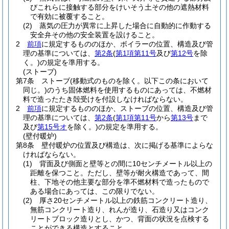
びこれらに接触する部分をけいそう土その他の遮熱材料
で有効に被覆すること。
(2)
蒸気の圧力が異常に上昇した場合に自動的に作動する
安全弁その他の安全装置を設けること。
2
前項
に規定するもののほか、ボイラーの位置、構造及び管
理の基準については、
第2条
(
第1項第11号
及び
第12号
を除
く。)
の規定を準用する。
(ストーブ)
第7条
ストーブ
(移動式のものを除く。以下この条において
同じ。)
のうち固体燃料を使用するものにあっては、不燃材
料で造ったたき殻受けを付設しなければならない。
2
前項
に規定するもののほか、ストーブの位置、構造及び管
理の基準については、
第2条
(
第1項第11号
から
第13号
まで
及び
第15号オ
を除く。)
の規定を準用する。
(壁付暖炉)
第8条
壁付暖炉の位置及び構造は、次に掲げる基準によらな
ければならない。
(1)
背面及び側面と壁等との間に10センチメートル以上の
距離を保つこと。
ただし、壁等が耐火構造であって、間
柱、下地その他主要な部分を準不燃材料で造ったもので
ある場合にあっては、この限りでない。
(2)
厚さ20センチメートル以上の鉄筋コンクリート造り、
無筋コンクリート造り、れんが造り、石造り又はコンク
リートブロック造りとし、かつ、背面の状況を点検する
ことができる構造とすること。