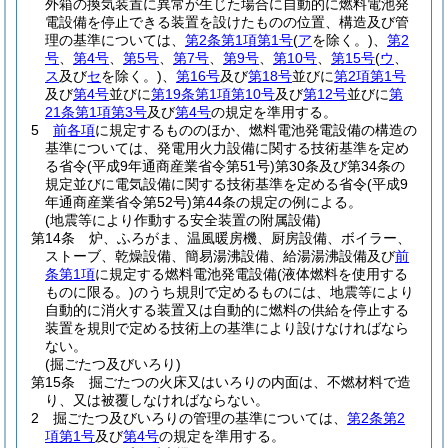
外箱の換気装置に異常が生じた場合に自動的に燃料電池発
電設備を停止できる装置を設けたものの位置、構造及び管
理の基準については、
第2条第1項第1号
(
ア
を除く。)
、
第2
号
、
第4号
、
第5号
、
第7号
、
第9号
、
第10号
、
第15号
(
ウ
、
ス
及び
セ
を除く。)
、
第16号
及び
第18号
並びに
第2項第1号
及び
第4号
並びに
第19条第1項第10号
及び
第12号
並びに
第
21条第1項第3号
及び
第4号
の規定を準用する。
5
前各項
に規定するもののほか、燃料電池発電設備の構造の
基準については、発電用火力設備に関する技術基準を定め
る省令
(平成9年通商産業省令第51号)
第30条及び第34条の
規定並びに電気設備に関する技術基準を定める省令
(平成9
年通商産業省令第52号)
第44条の規定の例による。
(地震等により作動する安全装置の附属設備)
第14条
炉、ふろがま、温風暖房機、厨房設備、ボイラー、
ストーブ、乾燥設備、簡易湯沸設備、給湯湯沸設備及び
前
条第1項
に規定する燃料電池発電設備
(液体燃料を使用する
ものに限る。)
のうち規則で定めるものには、地震等により
自動的に消火する装置又は自動的に燃料の供給を停止する
装置を規則で定める技術上の基準により設けなければなら
ない。
(掘ごたつ及びいろり)
第15条
掘ごたつの火床又はいろりの内面は、不燃材料で造
り、又は被覆しなければならない。
2
掘ごたつ及びいろりの管理の基準については、
第2条第2
項第1号
及び
第4号
の規定を準用する。