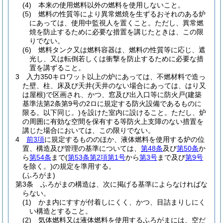
(4)
本来の使用燃料以外の燃料を使用しないこと。
(5)
燃料の性質等により異常燃焼を生ずるおそれのある炉
にあっては、使用中監視人を置くこと。
ただし、異常燃
焼を防止するために必要な措置を講じたときは、この限
りでない。
(6)
燃料タンク又は燃料容器は、燃料の性質等に応じ、遮
光し、又は転倒若しくは衝撃を防止するために必要な措
置を講ずること。
3
入力350キロワット以上の炉にあっては、不燃材料で造っ
た壁、柱、床及び天井
(天井のない場合にあっては、はり又
は屋根)
で区画され、かつ、窓及び出入口等に防火戸
(建築
基準法第2条第9号の2ロに規定する防火設備であるものに
限る。以下同じ。)
を設けた室内に設けること。
ただし、炉
の周囲に有効な空間を保有する等防火上支障のない措置を
講じた場合においては、この限りでない。
4
前3項
に規定するもののほか、液体燃料を使用する炉の位
置、構造及び管理の基準については、
第48条
及び
第50条
か
ら
第54条
まで
(
第53条第2項第1号
から
第3号
まで及び
第9号
を除く。)
の規定を準用する。
(ふろがま)
第3条
ふろがまの構造は、次に掲げる基準によらなければな
らない。
(1)
かま内にすすが付着しにくく、かつ、目詰まりしにく
い構造とすること。
(2)
気体燃料又は液体燃料を使用するふろがまには、空だ