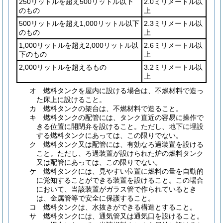
250リットルを超え500リットル以下
2.0ミリメートル以
のもの
上
500リットルを超え1,000リットル以下
2.3ミリメートル以
のもの
上
1,000リットルを超え2,000リットル以
2.6ミリメートル以
下のもの
上
2,000リットルを超えるもの
3.2ミリメートル以
上
オ
燃料タンクを屋内に設ける場合は、不燃材料で造っ
た床上に設けること。
カ
燃料タンクの架台は、不燃材料で造ること。
キ
燃料タンクの配管には、タンク直近の容易に操作で
きる位置に開閉弁を設けること。
ただし、地下に埋設
する燃料タンクにあっては、この限りでない。
ク
燃料タンク又は配管には、有効なろ過装置を設ける
こと。
ただし、ろ過装置が設けられた炉の燃料タンク
又は配管にあっては、この限りでない。
ケ
燃料タンクには、見やすい位置に燃料の量を自動的
に覚知することができる装置を設けること。
この場合
において、当該装置がガラス管で作られているとき
は、金属管等で安全に保護すること。
コ
燃料タンクは、水抜きができる構造とすること。
サ
燃料タンクには、通気管又は通気口を設けること。