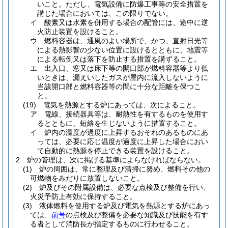
いこと。
ただし、電気設備に防爆工事等の安全措置を
講じた場合においては、この限りでない。
イ
酸素又は水素を併用する場合の配管には、途中に逆
火防止装置を設けること。
ウ
燃料容器は、通風のよい場所で、かつ、直射日光等
による熱影響の少ない位置に設けるとともに、地震等
による転倒又は落下を防止する措置を講ずること。
エ
出入口、窓又は床下等の開口部が燃料容器等より低
いときは、漏えいしたガスが屋内に流入しないように
当該開口部と燃料容器等の間に十分な距離を保つこ
と。
(19)
電気を熱源とする炉にあっては、次によること。
ア
電線、接続器具等は、耐熱性を有するものを使用す
るとともに、短絡を生じないように措置すること。
イ
炉内の温度が過度に上昇するおそれのあるものにあ
っては、必要に応じ温度が過度に上昇した場合におい
て自動的に熱源を停止できる装置を設けること。
2
炉の管理は、次に掲げる基準によらなければならない。
(1)
炉の周囲は、常に整理及び清掃に努め、燃料その他の
可燃物をみだりに放置しないこと。
(2)
炉及びその附属設備は、必要な点検及び整備を行い、
火災予防上有効に保持すること。
(3)
液体燃料を使用する炉及び電気を熱源とする炉にあっ
ては、
前号
の点検及び整備を必要な知識及び技能を有す
る者として消防長が指定するものに行わせること。