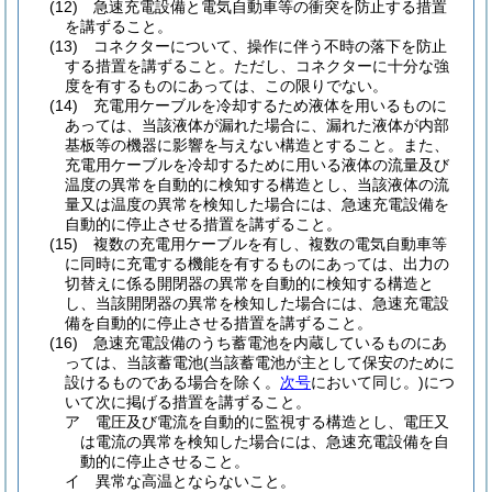
(12)
急速充電設備と電気自動車等の衝突を防止する措置
を講ずること。
(13)
コネクターについて、操作に伴う不時の落下を防止
する措置を講ずること。
ただし、コネクターに十分な強
度を有するものにあっては、この限りでない。
(14)
充電用ケーブルを冷却するため液体を用いるものに
あっては、当該液体が漏れた場合に、漏れた液体が内部
基板等の機器に影響を与えない構造とすること。
また、
充電用ケーブルを冷却するために用いる液体の流量及び
温度の異常を自動的に検知する構造とし、当該液体の流
量又は温度の異常を検知した場合には、急速充電設備を
自動的に停止させる措置を講ずること。
(15)
複数の充電用ケーブルを有し、複数の電気自動車等
に同時に充電する機能を有するものにあっては、出力の
切替えに係る開閉器の異常を自動的に検知する構造と
し、当該開閉器の異常を検知した場合には、急速充電設
備を自動的に停止させる措置を講ずること。
(16)
急速充電設備のうち蓄電池を内蔵しているものにあ
っては、当該蓄電池
(当該蓄電池が主として保安のために
設けるものである場合を除く。
次号
において同じ。)
につ
いて次に掲げる措置を講ずること。
ア
電圧及び電流を自動的に監視する構造とし、電圧又
は電流の異常を検知した場合には、急速充電設備を自
動的に停止させること。
イ
異常な高温とならないこと。