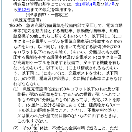
構造及び管理の基準については、
第1項第4号
及び
第7号
か
ら
第12号
までの規定を準用する。
(令5条例57・一部改正)
(急速充電設備)
第20条
急速充電設備
(電気を設備内部で変圧して、電気自動
車等
(電気を動力源とする自動車、原動機付自転車、船舶、
航空機その他これらに類するものをいう。以下同じ。)
にコ
ネクター
(充電用ケーブルを電気自動車等に接続するための
ものをいう。以下同じ。)
を用いて充電する設備
(全出力20
キロワット以下のものを除く。)
をいい、分離型のもの
(変
圧する機能を有する設備本体及び充電ポスト
(コネクター及
び充電用ケーブルを収納する設備で、変圧する機能を有し
ないものをいう。以下同じ。)
により構成されるものをい
う。以下同じ。)
にあっては、充電ポストを含む。以下同
じ。)
の位置、構造及び管理は、次に掲げる基準によらなけ
ればならない。
(1)
急速充電設備
(全出力50キロワット以下のもの及び消
防長が認める延焼を防止するための措置が講じられてい
るもの並びに分離型のものにあっては、充電ポストを除
く。)
を屋外に設ける場合にあっては、建築物から3メー
トル以上の距離を保つこと。
ただし、不燃材料で造り、
又は覆われた外壁で開口部のないものに面するときは、
この限りでない。
きょう
(2)
その
体は、不燃性の金属材料で造ること。
ただ
筐