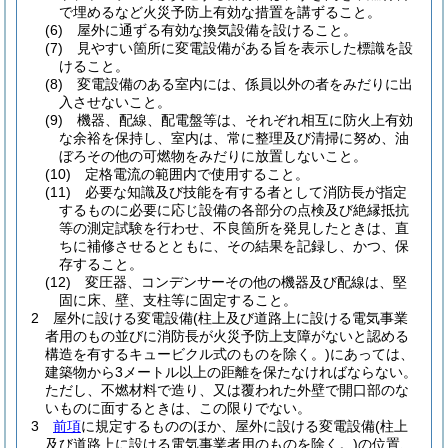
で埋めるなど火災予防上有効な措置を講ずること。
(6)
屋外に通ずる有効な換気設備を設けること。
(7)
見やすい箇所に変電設備がある旨を表示した標識を設
けること。
(8)
変電設備のある室内には、係員以外の者をみだりに出
入させないこと。
(9)
機器、配線、配電盤等は、それぞれ相互に防火上有効
な余裕を保持し、室内は、常に整理及び清掃に努め、油
ぼろその他の可燃物をみだりに放置しないこと。
(10)
定格電流の範囲内で使用すること。
(11)
必要な知識及び技能を有する者として消防長が指定
するものに必要に応じ設備の各部分の点検及び絶縁抵抗
等の測定試験を行わせ、不良箇所を発見したときは、直
ちに補修させるとともに、その結果を記録し、かつ、保
存すること。
(12)
変圧器、コンデンサーその他の機器及び配線は、堅
固に床、壁、支柱等に固定すること。
2
屋外に設ける変電設備
(柱上及び道路上に設ける電気事業
者用のもの並びに消防長が火災予防上支障がないと認める
構造を有するキュービクル式のものを除く。)
にあっては、
建築物から3メートル以上の距離を保たなければならない。
ただし、不燃材料で造り、又は覆われた外壁で開口部のな
いものに面するときは、この限りでない。
3
前項
に規定するもののほか、屋外に設ける変電設備
(柱上
及び道路上に設ける電気事業者用のものを除く。)
の位置、