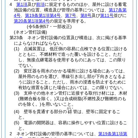
4
第1項
及び
前項
に規定するもののほか、屋外に設ける蓄電
池設備の位置、構造及び管理の基準については、
第17条第
4号
、
第19条第1項第4号
、
第7号
、
第8号
及び
第11号
並びに
第20条第1項第4号
の規定を準用する。
(令5条例57・一部改正)
(ネオン管灯設備)
第23条
ネオン管灯設備の位置及び構造は、次に掲げる基準
によらなければならない。
(1)
点滅装置は、低圧側の容易に点検できる位置に設ける
とともに、不燃材料で造った覆いを設けること。
ただ
し、無接点継電器を使用するものにあっては、この限り
でない。
(2)
変圧器を雨水のかかる場所に設ける場合にあっては、
屋外用のものを選び、導線引き出し部が下向きとなるよ
うに設けること。
ただし、雨水の浸透を防止するために
有効な措置を講じた場合においては、この限りでない。
(3)
支枠その他ネオン管灯に近接する取付け材には、木材
(難燃合板を除く。)
又は合成樹脂
(不燃性及び難燃性のも
のを除く。)
を用いないこと。
がい
(4)
壁等を貫通する部分の
管は、壁等に固定するこ
碍
と。
(5)
電源の開閉器は、容易に操作しやすい位置に設けるこ
と。
2
ネオン管灯設備の管理の基準については、
第19条第1項第