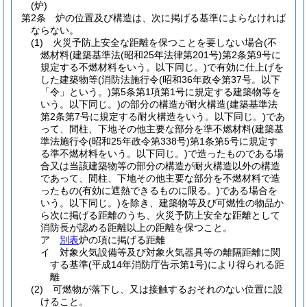
(炉)
第2条
炉の位置及び構造は、次に掲げる基準によらなければ
ならない。
(1)
火災予防上安全な距離を保つことを要しない場合
(不
燃材料
(建築基準法
(昭和25年法律第201号)
第2条第9号に
規定する不燃材料をいう。以下同じ。)
で有効に仕上げを
した建築物等
(消防法施行令
(昭和36年政令第37号。以下
「令」という。)
第5条第1項第1号に規定する建築物等を
いう。以下同じ。)
の部分の構造が耐火構造
(建築基準法
第2条第7号に規定する耐火構造をいう。以下同じ。)
であ
って、間柱、下地その他主要な部分を準不燃材料
(建築基
準法施行令
(昭和25年政令第338号)
第1条第5号に規定す
る準不燃材料をいう。以下同じ。)
で造ったものである場
合又は当該建築物等の部分の構造が耐火構造以外の構造
であって、間柱、下地その他主要な部分を不燃材料で造
ったもの
(有効に遮熱できるものに限る。)
である場合を
いう。以下同じ。)
を除き、建築物等及び可燃性の物品か
ら次に掲げる距離のうち、火災予防上安全な距離として
消防長が認める距離以上の距離を保つこと。
ア
別表
炉の項に掲げる距離
イ
対象火気設備等及び対象火気器具等の離隔距離に関
する基準
(平成14年消防庁告示第1号)
により得られる距
離
(2)
可燃物が落下し、又は接触するおそれのない位置に設
けること。