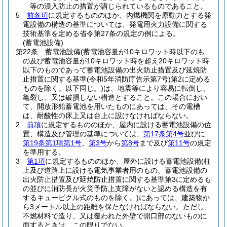
等の浸入防止の措置が講じられているものであること。
5
前各項
に規定するもののほか、内燃機関を原動力とする発
電設備の構造の基準については、発電用火力設備に関する
技術基準を定める省令第27条の規定の例による。
(蓄電池設備)
第22条
蓄電池設備
(蓄電池容量が10キロワット時以下のも
の及び蓄電池容量が10キロワット時を超え20キロワット時
以下のものであって蓄電池設備の出火防止措置及び延焼防
止措置に関する基準
(令和5年消防庁告示第7号)
第2に定める
ものを除く。以下同じ。)
は、地震等により容易に転倒し、
亀裂し、又は破損しない構造とすること。
この場合におい
て、開放形鉛蓄電池を用いたものにあっては、その電槽
は、耐酸性の床上又は台上に設けなければならない。
2
前項
に規定するもののほか、屋内に設ける蓄電池設備の位
置、構造及び管理の基準については、
第17条第4号
並びに
第19条第1項第1号
、
第3号
から
第8号
まで及び
第11号
の規定
を準用する。
3
第1項
に規定するもののほか、屋外に設ける蓄電池設備
(柱
上及び道路上に設ける電気事業者用のもの、蓄電池設備の
出火防止措置及び延焼防止措置に関する基準第3に定めるも
の並びに消防長が火災予防上支障がないと認める構造を有
するキュービクル式のものを除く。)
にあっては、建築物か
ら3メートル以上の距離を保たなければならない。
ただし、
不燃材料で造り、又は覆われた外壁で開口部のないものに
面するときは、この限りでない。