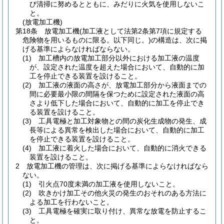
び清掃に努めるとともに、みだりに火気を使用しないこ
と。
(放電加工機)
第18条
放電加工機
(加工液として法第2条第7項に規定する
危険物を用いるものに限る。以下同じ。)
の構造は、次に掲
げる基準によらなければならない。
(1)
加工槽内の放電加工部分以外における加工液の温度
が、設定された温度を超えた場合において、自動的に加
工を停止できる装置を設けること。
(2)
加工液の液面の高さが、放電加工部分から液面までの
間に必要最小限の間隔を保つために設定された液面の高
さより低下した場合において、自動的に加工を停止でき
る装置を設けること。
(3)
工具電極と加工対象物との間の炭化生成物の発生、成
長等による異常を検出した場合において、自動的に加工
を停止できる装置を設けること。
(4)
加工液に着火した場合において、自動的に消火できる
装置を設けること。
2
放電加工機の管理は、次に掲げる基準によらなければなら
ない。
(1)
引火点70度未満の加工液を使用しないこと。
(2)
吹きかけ加工その他火災の発生のおそれのある方法に
よる加工を行わないこと。
(3)
工具電極を確実に取り付け、異常な放電を防止するこ
と。