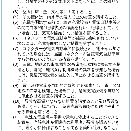
し、分離型のものの充電ポストにあっては、この限りで
ない。
(3)
堅固に床、壁、支柱等に固定すること。
(4)
その筐体は、雨水等の浸入防止の措置を講ずること。
(5)
充電を開始する前に、急速充電設備と電気自動車等と
の間で自動的に絶縁状況の確認を行い、絶縁されていな
い場合には、充電を開始しない措置を講ずること。
(6)
コネクターと電気自動車等が確実に接続されていない
場合には、充電を開始しない措置を講ずること。
(7)
コネクターが電気自動車等に接続され、電圧が印加さ
れている場合には、当該コネクターが当該電気自動車等
から外れないようにする措置を講ずること。
(8)
漏電、地絡及び制御機能の異常を自動的に検知する構
造とし、漏電、地絡又は制御機能の異常を検知した場合
には、急速充電設備を自動的に停止させる措置を講ずる
こと。
(9)
電圧及び電流を自動的に監視する構造とし、電圧又は
電流の異常を検知した場合には、急速充電設備を自動的
に停止させる措置を講ずること。
(10)
異常な高温とならない措置を講ずること及び異常な
高温となった場合には、急速充電設備を自動的に停止さ
せる措置を講ずること。
(11)
急速充電設備を手動で緊急に停止することができる
装置を、当該急速充電設備の利用者が異常を認めたとき
に、速やかに操作することができる箇所に設けること。