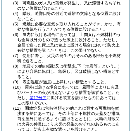
(3)
可燃性のガス又は蒸気が発生し、又は滞留するおそれ
のない位置に設けること。
(4)
階段、避難口等の付近で避難の支障となる位置に設け
ないこと。
(5)
燃焼に必要な空気を取り入れることができ、かつ、有
効な換気を行うことができる位置に設けること。
(6)
屋内に設ける場合にあっては、土間又は不燃材料のう
ち金属以外のもので造った床上に設けること。
ただし、
金属で造った床上又は台上に設ける場合において防火上
有効な措置を講じたときは、この限りでない。
(7)
使用に際し、火災の発生のおそれのある部分を不燃材
料で造ること。
(8)
地震その他の振動又は衝撃
(以下「地震等」という。)
により容易に転倒し、亀裂し、又は破損しない構造とす
ること。
(9)
表面温度が過度に上昇しない構造とすること。
(10)
屋外に設ける場合にあっては、風雨等により口火及
びバーナーの火が消えないような措置を講ずること。
た
だし、
第17号ア
に掲げる装置を設けたものにあっては、
この限りでない。
(11)
開放炉又は常時油類その他これに類する可燃物を煮
沸する炉にあっては、その上部に不燃性の天蓋及び排気
筒を屋外に通ずるように設けるとともに、火粉の飛散又
は火炎の伸長により火災の発生のおそれのあるものにあ
っては、防火上有効な遮へいを設けること。