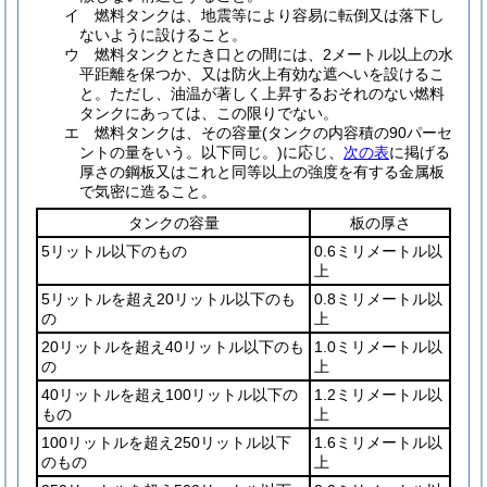
イ
燃料タンクは、地震等により容易に転倒又は落下し
ないように設けること。
ウ
燃料タンクとたき口との間には、2メートル以上の水
平距離を保つか、又は防火上有効な遮へいを設けるこ
と。
ただし、油温が著しく上昇するおそれのない燃料
タンクにあっては、この限りでない。
エ
燃料タンクは、その容量
(タンクの内容積の90パーセ
ントの量をいう。以下同じ。)
に応じ、
次の表
に掲げる
厚さの鋼板又はこれと同等以上の強度を有する金属板
で気密に造ること。
タンクの容量
板の厚さ
5リットル以下のもの
0.6ミリメートル以
上
5リットルを超え20リットル以下のも
0.8ミリメートル以
の
上
20リットルを超え40リットル以下のも
1.0ミリメートル以
の
上
40リットルを超え100リットル以下の
1.2ミリメートル以
もの
上
100リットルを超え250リットル以下
1.6ミリメートル以
のもの
上