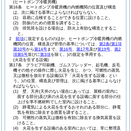
(ヒートポンプ冷暖房機)
第16条
ヒートポンプ冷暖房機の内燃機関の位置及び構造
は、次に掲げる基準によらなければならない。
(1)
容易に点検することができる位置に設けること。
(2)
防振のための措置を講ずること。
(3)
排気筒を設ける場合は、防火上有効な構造とするこ
と。
2
前項
に規定するもののほか、ヒートポンプ冷暖房機の内燃
機関の位置、構造及び管理の基準については、
第2条
(
第1項
第10号
から
第14号
まで、
第16号
、
第17号
及び
第19号
、
第2
項第5号
並びに
第3項
を除く。)
の規定を準用する。
(火花を生ずる設備)
第17条
グラビア印刷機、ゴムスプレッダー、起毛機、反毛
機その他その操作に際し火花を生じ、かつ、可燃性の蒸気
又は微粉を放出する設備
(以下「火花を生ずる設備」とい
う。)
の位置、構造及び管理は、次に掲げる基準によらなけ
ればならない。
(1)
壁、天井
(天井のない場合にあっては、屋根の室内に
面する部分)
及び床の火花を生ずる設備に面する部分の仕
上げを準不燃材料でした室内に設けること。
(2)
静電気による火花を生ずるおそれのある部分に、静電
気を有効に除去する措置を講ずること。
(3)
可燃性の蒸気又は微粉を有効に除去する換気装置を設
けること。
(4)
火花を生ずる設備のある室内においては、常に整理及