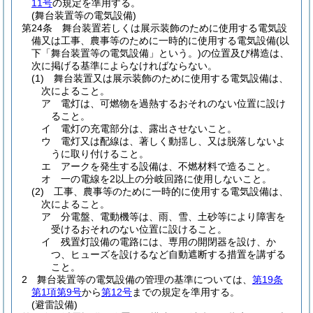
11号
の規定を準用する。
(舞台装置等の電気設備)
第24条
舞台装置若しくは展示装飾のために使用する電気設
備又は工事、農事等のために一時的に使用する電気設備
(以
下「舞台装置等の電気設備」という。)
の位置及び構造は、
次に掲げる基準によらなければならない。
(1)
舞台装置又は展示装飾のために使用する電気設備は、
次によること。
ア
電灯は、可燃物を過熱するおそれのない位置に設け
ること。
イ
電灯の充電部分は、露出させないこと。
ウ
電灯又は配線は、著しく動揺し、又は脱落しないよ
うに取り付けること。
エ
アークを発生する設備は、不燃材料で造ること。
オ
一の電線を2以上の分岐回路に使用しないこと。
(2)
工事、農事等のために一時的に使用する電気設備は、
次によること。
ア
分電盤、電動機等は、雨、雪、土砂等により障害を
受けるおそれのない位置に設けること。
イ
残置灯設備の電路には、専用の開閉器を設け、か
つ、ヒューズを設けるなど自動遮断する措置を講ずる
こと。
2
舞台装置等の電気設備の管理の基準については、
第19条
第1項第9号
から
第12号
までの規定を準用する。
(避雷設備)