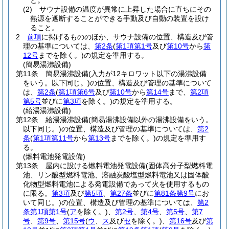
と。
(2)
サウナ設備の温度が異常に上昇した場合に直ちにその
熱源を遮断することができる手動及び自動の装置を設け
ること。
2
前項
に掲げるもののほか、サウナ設備の位置、構造及び管
理の基準については、
第2条
(
第1項第1号
及び
第10号
から
第
12号
までを除く。)
の規定を準用する。
(簡易湯沸設備)
第11条
簡易湯沸設備
(入力が12キロワット以下の湯沸設備
をいう。以下同じ。)
の位置、構造及び管理の基準について
は、
第2条
(
第1項第6号
及び
第10号
から
第14号
まで、
第2項
第5号
並びに
第3項
を除く。)
の規定を準用する。
(給湯湯沸設備)
第12条
給湯湯沸設備
(簡易湯沸設備以外の湯沸設備をいう。
以下同じ。)
の位置、構造及び管理の基準については、
第2
条
(
第1項第11号
から
第13号
までを除く。)
の規定を準用す
る。
(燃料電池発電設備)
第13条
屋内に設ける燃料電池発電設備
(固体高分子型燃料電
池、リン酸型燃料電池、溶融炭酸塩型燃料電池又は固体酸
化物型燃料電池による発電設備であって火を使用するもの
に限る。
第3項
及び
第5項
、
第27条
並びに
第81条第9号
にお
いて同じ。)
の位置、構造及び管理の基準については、
第2
条第1項第1号
(
ア
を除く。)
、
第2号
、
第4号
、
第5号
、
第7
号
、
第9号
、
第15号
(
ウ
、
ス
及び
セ
を除く。)
、
第16号
及び
第