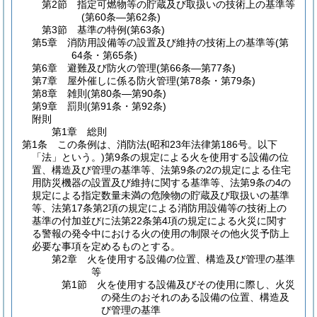
第2節
指定可燃物等の貯蔵及び取扱いの技術上の基準等
(第60条―第62条)
第3節
基準の特例
(第63条)
第5章
消防用設備等の設置及び維持の技術上の基準等
(第
64条・第65条)
第6章
避難及び防火の管理
(第66条―第77条)
第7章
屋外催しに係る防火管理
(第78条・第79条)
第8章
雑則
(第80条―第90条)
第9章
罰則
(第91条・第92条)
附則
第1章
総則
第1条
この条例は、消防法
(昭和23年法律第186号。以下
「法」という。)
第9条の規定による火を使用する設備の位
置、構造及び管理の基準等、法第9条の2の規定による住宅
用防災機器の設置及び維持に関する基準等、法第9条の4の
規定による指定数量未満の危険物の貯蔵及び取扱いの基準
等、法第17条第2項の規定による消防用設備等の技術上の
基準の付加並びに法第22条第4項の規定による火災に関す
る警報の発令中における火の使用の制限その他火災予防上
必要な事項を定めるものとする。
第2章
火を使用する設備の位置、構造及び管理の基準
等
第1節
火を使用する設備及びその使用に際し、火災
の発生のおそれのある設備の位置、構造及
び管理の基準