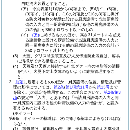
自動消火装置とすること。
(ア)
令別表第1
(1)
項から
(4)
項まで、
(5)
項イ、
(6)
項、
(9)
項イ、
(16)
項イ、
(16の2)
項及び
(16の3)
項に掲げ
る防火対象物の地階に設ける厨房設備で当該厨房設
備の入力と同一厨房室内に設ける他の厨房設備の入
力の合計が350キロワット以上のもの
(イ)
(ア)
に掲げるもののほか、高さ31メートルを超え
る建築物に設ける厨房設備で当該厨房設備の入力と
同一厨房室内に設ける他の厨房設備の入力の合計が
350キロワット以上のもの
(3)
天蓋、グリス除去装置及び火炎伝送防止装置は、容易
に清掃ができる構造とすること。
(4)
天蓋及び天蓋と接続する排気ダクト内の油脂等の清掃
を行い、火災予防上支障のないように維持管理するこ
と。
2
前項
に規定するもののほか、厨房設備の位置、構造及び管
理の基準については、
第2条
(
第1項第11号
から
第13号
まで
を除く。)
の規定を準用する。
この場合において、
第2条第3
項
の規定中「入力」とあるのは「当該厨房設備の入力と同
一厨房室内に設ける他の厨房設備の入力の合計が」と読み
替えるものとする。
(ボイラー)
第6条
ボイラーの構造は、次に掲げる基準によらなければな
らない。
(1)
蒸気管は、可燃性の壁、床、天井等を貫通する部分及