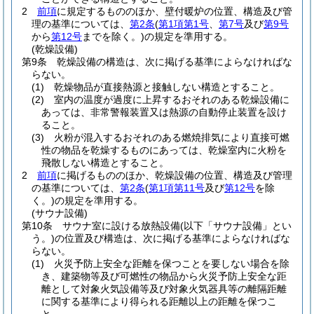
2
前項
に規定するもののほか、壁付暖炉の位置、構造及び管
理の基準については、
第2条
(
第1項第1号
、
第7号
及び
第9号
から
第12号
までを除く。)
の規定を準用する。
(乾燥設備)
第9条
乾燥設備の構造は、次に掲げる基準によらなければな
らない。
(1)
乾燥物品が直接熱源と接触しない構造とすること。
(2)
室内の温度が過度に上昇するおそれのある乾燥設備に
あっては、非常警報装置又は熱源の自動停止装置を設け
ること。
(3)
火粉が混入するおそれのある燃焼排気により直接可燃
性の物品を乾燥するものにあっては、乾燥室内に火粉を
飛散しない構造とすること。
2
前項
に掲げるもののほか、乾燥設備の位置、構造及び管理
の基準については、
第2条
(
第1項第11号
及び
第12号
を除
く。)
の規定を準用する。
(サウナ設備)
第10条
サウナ室に設ける放熱設備
(以下「サウナ設備」とい
う。)
の位置及び構造は、次に掲げる基準によらなければな
らない。
(1)
火災予防上安全な距離を保つことを要しない場合を除
き、建築物等及び可燃性の物品から火災予防上安全な距
離として対象火気設備等及び対象火気器具等の離隔距離
に関する基準により得られる距離以上の距離を保つこ