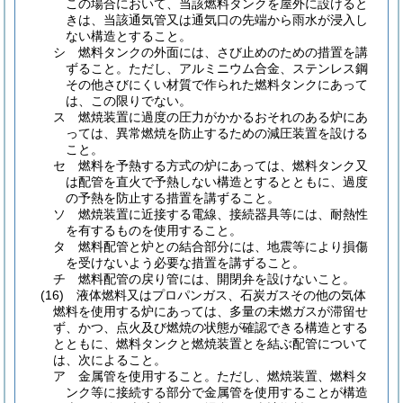
この場合において、当該燃料タンクを屋外に設けると
きは、当該通気管又は通気口の先端から雨水が浸入し
ない構造とすること。
シ
燃料タンクの外面には、さび止めのための措置を講
ずること。
ただし、アルミニウム合金、ステンレス鋼
その他さびにくい材質で作られた燃料タンクにあって
は、この限りでない。
ス
燃焼装置に過度の圧力がかかるおそれのある炉にあ
っては、異常燃焼を防止するための減圧装置を設ける
こと。
セ
燃料を予熱する方式の炉にあっては、燃料タンク又
は配管を直火で予熱しない構造とするとともに、過度
の予熱を防止する措置を講ずること。
ソ
燃焼装置に近接する電線、接続器具等には、耐熱性
を有するものを使用すること。
タ
燃料配管と炉との結合部分には、地震等により損傷
を受けないよう必要な措置を講ずること。
チ
燃料配管の戻り管には、開閉弁を設けないこと。
(16)
液体燃料又はプロパンガス、石炭ガスその他の気体
燃料を使用する炉にあっては、多量の未燃ガスが滞留せ
ず、かつ、点火及び燃焼の状態が確認できる構造とする
とともに、燃料タンクと燃焼装置とを結ぶ配管について
は、次によること。
ア
金属管を使用すること。
ただし、燃焼装置、燃料タ
ンク等に接続する部分で金属管を使用することが構造