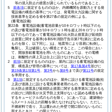
等の浸入防止の措置が講じられているものであること。
5
前各項
に規定するもののほか、内燃機関を原動力とする発
電設備の構造の基準については、発電用火力設備に関する
技術基準を定める省令第27条の規定の例による。
(蓄電池設備)
第22条
蓄電池設備
(蓄電池容量が10キロワット時以下のも
の及び蓄電池容量が10キロワット時を超え20キロワット時
以下のものであって蓄電池設備の出火防止措置及び延焼防
止措置に関する基準
(令和5年消防庁告示第7号)
第2に定める
ものを除く。以下同じ。)
は、地震等により容易に転倒し、
亀裂し、又は破損しない構造とすること。
この場合におい
て、開放形鉛蓄電池を用いたものにあっては、その電槽
は、耐酸性の床上又は台上に設けなければならない。
2
前項
に規定するもののほか、屋内に設ける蓄電池設備の位
置、構造及び管理の基準については、
第17条第4号
並びに
第19条第1項第1号
、
第3号
から
第8号
まで及び
第11号
の規定
を準用する。
3
第1項
に規定するもののほか、屋外に設ける蓄電池設備
(柱
上及び道路上に設ける電気事業者用のもの、蓄電池設備の
出火防止措置及び延焼防止措置に関する基準第3に定めるも
の並びに消防長が火災予防上支障がないと認める構造を有
するキュービクル式のものを除く。)
にあっては、建築物か
ら3メートル以上の距離を保たなければならない。
ただし、
不燃材料で造り、又は覆われた外壁で開口部のないものに
面するときは、この限りでない。