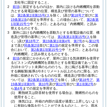
支柱等に固定すること。
2
前項
に規定するもののほか、屋内に設ける内燃機関を原動
力とする発電設備の位置、構造及び管理の基準について
は、
第2条第1項第15号
(
ス
を除く。)
及び
第18号ア
並びに
第
19条第1項
の規定を準用する。
この場合において、
第2条第
1項第15号ウ
中「たき口」とあるのは「内燃機関」と読み
替えるものとする。
3
屋外に設ける内燃機関を原動力とする発電設備の位置、構
造及び管理の基準については、
第2条第1項第15号
(
ス
を除
く。)
及び
第18号ア
、
第19条第1項第4号
、
第7号
から
第12号
まで及び
同条第2項
並びに
第1項
の規定を準用する。
この場
合において、
第2条第1項第15号ウ
中「たき口」とあるのは
「内燃機関」と読み替えるものとする。
4
前項
の規定にかかわらず、屋外に設ける気体燃料を使用す
るピストン式内燃機関を原動力とする発電設備であって出
力10キロワット未満のもののうち、次に掲げる基準に適合
する鋼板製
(板厚が0.8ミリメートル以上のものに限る。)
の
外箱に収納されているものの位置、構造及び管理の基準に
ついては、
第2条第1項第1号
(
ア
を除く。)
及び
第18号ア
、
第
19条第1項第9号
、
第10号
及び
第12号
並びに
第1項第2号
か
ら
第4号
までの規定を準用する。
(1)
断熱材又は防音材を使用する場合は、難燃性のものを
使用すること。
(2)
換気口は、外箱の内部の温度が過度に上昇しないよう
に有効な換気を行うことができるものとし、かつ、雨水