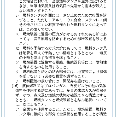
この場合において、当該燃料タンクを屋外に設けると
きは、当該通気管又は通気口の先端から雨水が浸入し
ない構造とすること。
シ
燃料タンクの外面には、さび止めのための措置を講
ずること。
ただし、アルミニウム合金、ステンレス鋼
その他さびにくい材質で作られた燃料タンクにあって
は、この限りでない。
ス
燃焼装置に過度の圧力がかかるおそれのある炉にあ
っては、異常燃焼を防止するための減圧装置を設ける
こと。
セ
燃料を予熱する方式の炉にあっては、燃料タンク又
は配管を直火で予熱しない構造とするとともに、過度
の予熱を防止する措置を講ずること。
ソ
燃焼装置に近接する電線、接続器具等には、耐熱性
を有するものを使用すること。
タ
燃料配管と炉との結合部分には、地震等により損傷
を受けないよう必要な措置を講ずること。
チ
燃料配管の戻り管には、開閉弁を設けないこと。
(16)
液体燃料又はプロパンガス、石炭ガスその他の気体
燃料を使用する炉にあっては、多量の未燃ガスが滞留せ
ず、かつ、点火及び燃焼の状態が確認できる構造とする
とともに、燃料タンクと燃焼装置とを結ぶ配管について
は、次によること。
ア
金属管を使用すること。
ただし、燃焼装置、燃料タ
ンク等に接続する部分で金属管を使用することが構造