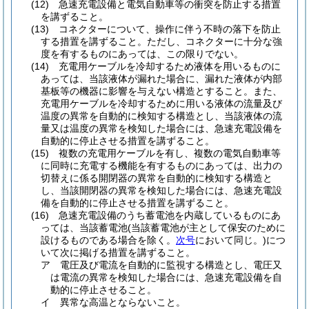
(12)
急速充電設備と電気自動車等の衝突を防止する措置
を講ずること。
(13)
コネクターについて、操作に伴う不時の落下を防止
する措置を講ずること。
ただし、コネクターに十分な強
度を有するものにあっては、この限りでない。
(14)
充電用ケーブルを冷却するため液体を用いるものに
あっては、当該液体が漏れた場合に、漏れた液体が内部
基板等の機器に影響を与えない構造とすること。
また、
充電用ケーブルを冷却するために用いる液体の流量及び
温度の異常を自動的に検知する構造とし、当該液体の流
量又は温度の異常を検知した場合には、急速充電設備を
自動的に停止させる措置を講ずること。
(15)
複数の充電用ケーブルを有し、複数の電気自動車等
に同時に充電する機能を有するものにあっては、出力の
切替えに係る開閉器の異常を自動的に検知する構造と
し、当該開閉器の異常を検知した場合には、急速充電設
備を自動的に停止させる措置を講ずること。
(16)
急速充電設備のうち蓄電池を内蔵しているものにあ
っては、当該蓄電池
(当該蓄電池が主として保安のために
設けるものである場合を除く。
次号
において同じ。)
につ
いて次に掲げる措置を講ずること。
ア
電圧及び電流を自動的に監視する構造とし、電圧又
は電流の異常を検知した場合には、急速充電設備を自
動的に停止させること。
イ
異常な高温とならないこと。