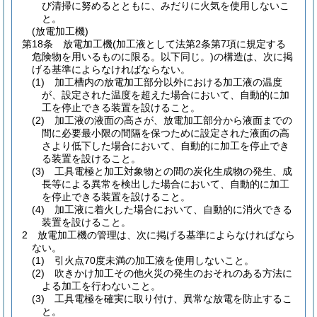
び清掃に努めるとともに、みだりに火気を使用しないこ
と。
(放電加工機)
第18条
放電加工機
(加工液として法第2条第7項に規定する
危険物を用いるものに限る。以下同じ。)
の構造は、次に掲
げる基準によらなければならない。
(1)
加工槽内の放電加工部分以外における加工液の温度
が、設定された温度を超えた場合において、自動的に加
工を停止できる装置を設けること。
(2)
加工液の液面の高さが、放電加工部分から液面までの
間に必要最小限の間隔を保つために設定された液面の高
さより低下した場合において、自動的に加工を停止でき
る装置を設けること。
(3)
工具電極と加工対象物との間の炭化生成物の発生、成
長等による異常を検出した場合において、自動的に加工
を停止できる装置を設けること。
(4)
加工液に着火した場合において、自動的に消火できる
装置を設けること。
2
放電加工機の管理は、次に掲げる基準によらなければなら
ない。
(1)
引火点70度未満の加工液を使用しないこと。
(2)
吹きかけ加工その他火災の発生のおそれのある方法に
よる加工を行わないこと。
(3)
工具電極を確実に取り付け、異常な放電を防止するこ
と。