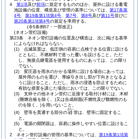
4
第1項
及び
前項
に規定するもののほか、屋外に設ける蓄電
池設備の位置、構造及び管理の基準については、
第17条第
4号
、
第19条第1項第4号
、
第7号
、
第8号
及び
第11号
並びに
第20条第1項第4号
の規定を準用する。
(令5条例57・一部改正)
(ネオン管灯設備)
第23条
ネオン管灯設備の位置及び構造は、次に掲げる基準
によらなければならない。
(1)
点滅装置は、低圧側の容易に点検できる位置に設ける
とともに、不燃材料で造った覆いを設けること。
ただ
し、無接点継電器を使用するものにあっては、この限り
でない。
(2)
変圧器を雨水のかかる場所に設ける場合にあっては、
屋外用のものを選び、導線引き出し部が下向きとなるよ
うに設けること。
ただし、雨水の浸透を防止するために
有効な措置を講じた場合においては、この限りでない。
(3)
支枠その他ネオン管灯に近接する取付け材には、木材
(難燃合板を除く。)
又は合成樹脂
(不燃性及び難燃性のも
のを除く。)
を用いないこと。
がい
(4)
壁等を貫通する部分の
管は、壁等に固定するこ
碍
と。
(5)
電源の開閉器は、容易に操作しやすい位置に設けるこ
と。
2
ネオン管灯設備の管理の基準については、
第19条第1項第