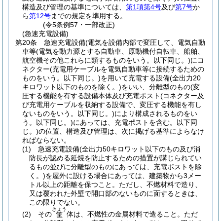
構造及び管理の基準については、
第1項第4号
及び
第7号
か
ら
第12号
までの規定を準用する。
(令5条例57・一部改正)
(急速充電設備)
第20条
急速充電設備
(電気を設備内部で変圧して、電気自動
車等
(電気を動力源とする自動車、原動機付自転車、船舶、
航空機その他これらに類するものをいう。以下同じ。)
にコ
ネクター
(充電用ケーブルを電気自動車等に接続するための
ものをいう。以下同じ。)
を用いて充電する設備
(全出力20
キロワット以下のものを除く。)
をいい、分離型のもの
(変
圧する機能を有する設備本体及び充電ポスト
(コネクター及
び充電用ケーブルを収納する設備で、変圧する機能を有し
ないものをいう。以下同じ。)
により構成されるものをい
う。以下同じ。)
にあっては、充電ポストを含む。以下同
じ。)
の位置、構造及び管理は、次に掲げる基準によらなけ
ればならない。
(1)
急速充電設備
(全出力50キロワット以下のもの及び消
防長が認める延焼を防止するための措置が講じられてい
るもの並びに分離型のものにあっては、充電ポストを除
く。)
を屋外に設ける場合にあっては、建築物から3メー
トル以上の距離を保つこと。
ただし、不燃材料で造り、
又は覆われた外壁で開口部のないものに面するときは、
この限りでない。
きょう
(2)
その
体は、不燃性の金属材料で造ること。
ただ
筐