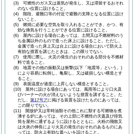
(3)
可燃性のガス又は蒸気が発生し、又は滞留するおそれ
のない位置に設けること。
(4)
階段、避難口等の付近で避難の支障となる位置に設け
ないこと。
(5)
燃焼に必要な空気を取り入れることができ、かつ、有
効な換気を行うことができる位置に設けること。
(6)
屋内に設ける場合にあっては、土間又は不燃材料のう
ち金属以外のもので造った床上に設けること。
ただし、
金属で造った床上又は台上に設ける場合において防火上
有効な措置を講じたときは、この限りでない。
(7)
使用に際し、火災の発生のおそれのある部分を不燃材
料で造ること。
(8)
地震その他の振動又は衝撃
(以下「地震等」という。)
により容易に転倒し、亀裂し、又は破損しない構造とす
ること。
(9)
表面温度が過度に上昇しない構造とすること。
(10)
屋外に設ける場合にあっては、風雨等により口火及
びバーナーの火が消えないような措置を講ずること。
た
だし、
第17号ア
に掲げる装置を設けたものにあっては、
この限りでない。
(11)
開放炉又は常時油類その他これに類する可燃物を煮
沸する炉にあっては、その上部に不燃性の天蓋及び排気
筒を屋外に通ずるように設けるとともに、火粉の飛散又
は火炎の伸長により火災の発生のおそれのあるものにあ
っては、防火上有効な遮へいを設けること。