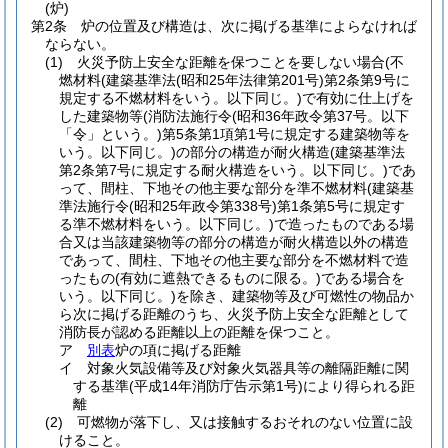
(炉)
第2条
炉の位置及び構造は、次に掲げる基準によらなければ
ならない。
(1)
火災予防上安全な距離を保つことを要しない場合
(不
燃材料
(建築基準法
(昭和25年法律第201号)
第2条第9号に
規定する不燃材料をいう。以下同じ。)
で有効に仕上げを
した建築物等
(消防法施行令
(昭和36年政令第37号。以下
「令」という。)
第5条第1項第1号に規定する建築物等を
いう。以下同じ。)
の部分の構造が耐火構造
(建築基準法
第2条第7号に規定する耐火構造をいう。以下同じ。)
であ
って、間柱、下地その他主要な部分を準不燃材料
(建築基
準法施行令
(昭和25年政令第338号)
第1条第5号に規定す
る準不燃材料をいう。以下同じ。)
で造ったものである場
合又は当該建築物等の部分の構造が耐火構造以外の構造
であって、間柱、下地その他主要な部分を不燃材料で造
ったもの
(有効に遮熱できるものに限る。)
である場合を
いう。以下同じ。)
を除き、建築物等及び可燃性の物品か
ら次に掲げる距離のうち、火災予防上安全な距離として
消防長が認める距離以上の距離を保つこと。
ア
別表
炉の項に掲げる距離
イ
対象火気設備等及び対象火気器具等の離隔距離に関
する基準
(平成14年消防庁告示第1号)
により得られる距
離
(2)
可燃物が落下し、又は接触するおそれのない位置に設
けること。