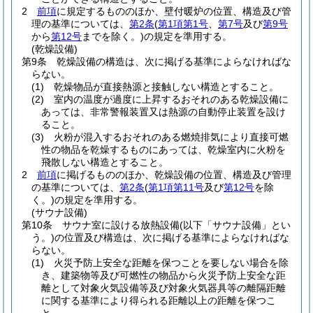
2
前項
に規定するもののほか、壁付暖炉の位置、構造及び管
理の基準については、
第2条
(
第1項第1号
、
第7号
及び
第9号
から
第12号
までを除く。)
の規定を準用する。
(乾燥設備)
第9条
乾燥設備の構造は、次に掲げる基準によらなければな
らない。
(1)
乾燥物品が直接熱源と接触しない構造とすること。
(2)
室内の温度が過度に上昇するおそれのある乾燥設備に
あっては、非常警報装置又は熱源の自動停止装置を設け
ること。
(3)
火粉が混入するおそれのある燃焼排気により直接可燃
性の物品を乾燥するものにあっては、乾燥室内に火粉を
飛散しない構造とすること。
2
前項
に掲げるもののほか、乾燥設備の位置、構造及び管理
の基準については、
第2条
(
第1項第11号
及び
第12号
を除
く。)
の規定を準用する。
(サウナ設備)
第10条
サウナ室に設ける放熱設備
(以下「サウナ設備」とい
う。)
の位置及び構造は、次に掲げる基準によらなければな
らない。
(1)
火災予防上安全な距離を保つことを要しない場合を除
き、建築物等及び可燃性の物品から火災予防上安全な距
離として対象火気設備等及び対象火気器具等の離隔距離
に関する基準により得られる距離以上の距離を保つこ