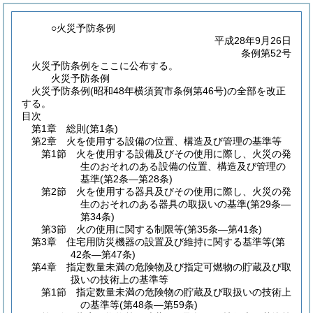
○火災予防条例
平成28年9月26日
条例第52号
火災予防条例をここに公布する。
火災予防条例
火災予防条例(昭和48年横須賀市条例第46号)の全部を改正
する。
目次
第1章
総則
(第1条)
第2章
火を使用する設備の位置、構造及び管理の基準等
第1節
火を使用する設備及びその使用に際し、火災の発
生のおそれのある設備の位置、構造及び管理の
基準
(第2条―第28条)
第2節
火を使用する器具及びその使用に際し、火災の発
生のおそれのある器具の取扱いの基準
(第29条―
第34条)
第3節
火の使用に関する制限等
(第35条―第41条)
第3章
住宅用防災機器の設置及び維持に関する基準等
(第
42条―第47条)
第4章
指定数量未満の危険物及び指定可燃物の貯蔵及び取
扱いの技術上の基準等
第1節
指定数量未満の危険物の貯蔵及び取扱いの技術上
の基準等
(第48条―第59条)