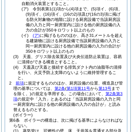
自動消火装置とすること。
(ア)
令別表第1
(1)
項から
(4)
項まで、
(5)
項イ、
(6)
項、
(9)
項イ、
(16)
項イ、
(16の2)
項及び
(16の3)
項に掲げ
る防火対象物の地階に設ける厨房設備で当該厨房設
備の入力と同一厨房室内に設ける他の厨房設備の入
力の合計が350キロワット以上のもの
(イ)
(ア)
に掲げるもののほか、高さ31メートルを超え
る建築物に設ける厨房設備で当該厨房設備の入力と
同一厨房室内に設ける他の厨房設備の入力の合計が
350キロワット以上のもの
(3)
天蓋、グリス除去装置及び火炎伝送防止装置は、容易
に清掃ができる構造とすること。
(4)
天蓋及び天蓋と接続する排気ダクト内の油脂等の清掃
を行い、火災予防上支障のないように維持管理するこ
と。
2
前項
に規定するもののほか、厨房設備の位置、構造及び管
理の基準については、
第2条
(
第1項第11号
から
第13号
まで
を除く。)
の規定を準用する。
この場合において、
第2条第3
項
の規定中「入力」とあるのは「当該厨房設備の入力と同
一厨房室内に設ける他の厨房設備の入力の合計が」と読み
替えるものとする。
(ボイラー)
第6条
ボイラーの構造は、次に掲げる基準によらなければな
らない。
(1)
蒸気管は、可燃性の壁、床、天井等を貫通する部分及