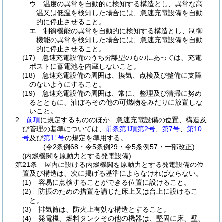
ウ
温度の異常を自動的に検知する構造とし、異常な高
温又は低温を検知した場合には、急速充電設備を自動
的に停止させること。
エ
制御機能の異常を自動的に検知する構造とし、制御
機能の異常を検知した場合には、急速充電設備を自動
的に停止させること。
(17)
急速充電設備のうち分離型のものにあっては、充電
ポストに蓄電池を内蔵しないこと。
(18)
急速充電設備の周囲は、換気、点検及び整備に支障
のないようにすること。
(19)
急速充電設備の周囲は、常に、整理及び清掃に努め
るとともに、油ぼろその他の可燃物をみだりに放置しな
いこと。
2
前項
に規定するもののほか、急速充電設備の位置、構造及
び管理の基準については、
前条第1項第2号
、
第7号
、
第10
号
及び
第11号
の規定を準用する。
(令2条例68・令5条例29・令5条例57・一部改正)
(内燃機関を原動力とする発電設備)
第21条
屋内に設ける内燃機関を原動力とする発電設備の位
置及び構造は、次に掲げる基準によらなければならない。
(1)
容易に点検することができる位置に設けること。
(2)
防振のための措置を講じた床上又は台上に設けるこ
と。
(3)
排気筒は、防火上有効な構造とすること。
(4)
発電機、燃料タンクその他の機器は、堅固に床、壁、