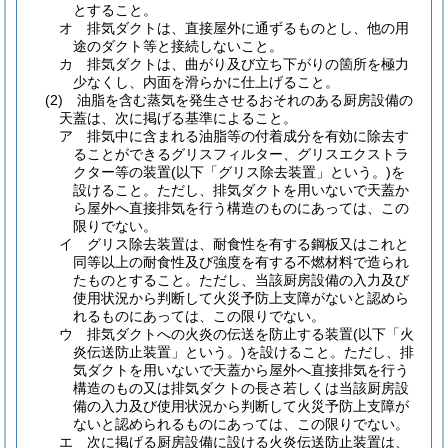
とすること。
オ
排気ダクトは、直接屋外に通ずるものとし、他の用
途のダクト等と接続しないこと。
カ
排気ダクトは、曲がり及び立ち下がりの箇所を極力
少なくし、内面を滑らかに仕上げること。
(2)
油脂を含む蒸気を発生させるおそれのある厨房設備の
天蓋は、次に掲げる基準によること。
ア
排気中に含まれる油脂等の付着成分を有効に除去す
ることができるグリスフィルター、グリスエクストラ
クター等の装置
(以下「グリス除去装置」という。)
を
設けること。
ただし、排気ダクトを用いないで天蓋か
ら屋外へ直接排気を行う構造のものにあっては、この
限りでない。
イ
グリス除去装置は、耐食性を有する鋼板又はこれと
同等以上の耐食性及び強度を有する不燃材料で造られ
たものとすること。
ただし、当該厨房設備の入力及び
使用状況から判断して火災予防上支障がないと認めら
れるものにあっては、この限りでない。
ウ
排気ダクトへの火炎の伝送を防止する装置
(以下「火
炎伝送防止装置」という。)
を設けること。
ただし、排
気ダクトを用いないで天蓋から屋外へ直接排気を行う
構造のもの又は排気ダクトの長さ若しくは当該厨房設
備の入力及び使用状況から判断して火災予防上支障が
ないと認められるものにあっては、この限りでない。
エ
次に掲げる厨房設備に設ける火炎伝送防止装置は、