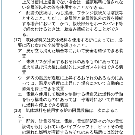
上又は使用上適当でない場合は、当該燃料に侵されな
い金属管以外の管を使用することができる。
イ
配管の接続は、ねじ接続、フランジ接続又は溶接等
とすること。
ただし、金属管と金属管以外の管を接続
する場合において、かつ、接続部分をホースバンド等
で締め付けるときは、差込み接続とすることができ
る。
(17)
液体燃料又は気体燃料を使用する炉にあっては、必
要に応じ次の安全装置を設けること。
ア
炎が立ち消えた場合等において安全を確保できる装
置
イ
未燃ガスが滞留するおそれのあるものにあっては、
点火前及び消火後に自動的に未燃ガスを排出できる装
置
ウ
炉内の温度が過度に上昇するおそれのあるものにあ
っては、温度が過度に上昇した場合において自動的に
燃焼を停止できる装置
エ
電気を使用して燃焼を制御する構造又は燃料の予熱
を行う構造のものにあっては、停電時において自動的
に燃料を停止できる装置
(18)
気体燃料を使用する炉の附属設備は、次によるこ
と。
ア
配管、計量器等は、電線、電気開閉器その他の電気
設備が設けられているパイプシャフト、ピットその他
の漏れた燃料が滞留するおそれのある場所には設けな