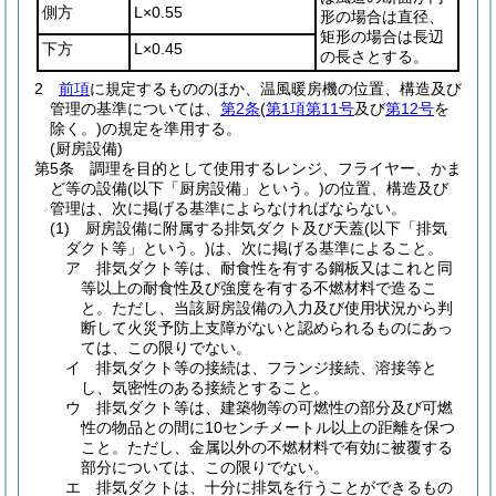
側方
L×0.55
形の場合は直径、
矩形の場合は長辺
下方
L×0.45
の長さとする。
2
前項
に規定するもののほか、温風暖房機の位置、構造及び
管理の基準については、
第2条
(
第1項第11号
及び
第12号
を
除く。)
の規定を準用する。
(厨房設備)
第5条
調理を目的として使用するレンジ、フライヤー、かま
ど等の設備
(以下「厨房設備」という。)
の位置、構造及び
管理は、次に掲げる基準によらなければならない。
(1)
厨房設備に附属する排気ダクト及び天蓋
(以下「排気
ダクト等」という。)
は、次に掲げる基準によること。
ア
排気ダクト等は、耐食性を有する鋼板又はこれと同
等以上の耐食性及び強度を有する不燃材料で造るこ
と。
ただし、当該厨房設備の入力及び使用状況から判
断して火災予防上支障がないと認められるものにあっ
ては、この限りでない。
イ
排気ダクト等の接続は、フランジ接続、溶接等と
し、気密性のある接続とすること。
ウ
排気ダクト等は、建築物等の可燃性の部分及び可燃
性の物品との間に10センチメートル以上の距離を保つ
こと。
ただし、金属以外の不燃材料で有効に被覆する
部分については、この限りでない。
エ
排気ダクトは、十分に排気を行うことができるもの