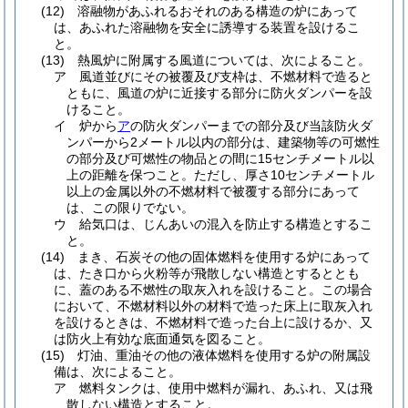
(12)
溶融物があふれるおそれのある構造の炉にあって
は、あふれた溶融物を安全に誘導する装置を設けるこ
と。
(13)
熱風炉に附属する風道については、次によること。
ア
風道並びにその被覆及び支枠は、不燃材料で造ると
ともに、風道の炉に近接する部分に防火ダンパーを設
けること。
イ
炉から
ア
の防火ダンパーまでの部分及び当該防火ダ
ンパーから2メートル以内の部分は、建築物等の可燃性
の部分及び可燃性の物品との間に15センチメートル以
上の距離を保つこと。
ただし、厚さ10センチメートル
以上の金属以外の不燃材料で被覆する部分にあって
は、この限りでない。
ウ
給気口は、じんあいの混入を防止する構造とするこ
と。
(14)
まき、石炭その他の固体燃料を使用する炉にあって
は、たき口から火粉等が飛散しない構造とするととも
に、蓋のある不燃性の取灰入れを設けること。
この場合
において、不燃材料以外の材料で造った床上に取灰入れ
を設けるときは、不燃材料で造った台上に設けるか、又
は防火上有効な底面通気を図ること。
(15)
灯油、重油その他の液体燃料を使用する炉の附属設
備は、次によること。
ア
燃料タンクは、使用中燃料が漏れ、あふれ、又は飛
散しない構造とすること。