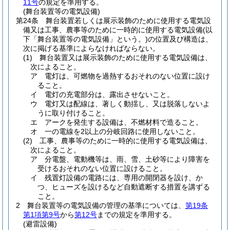
11号
の規定を準用する。
(舞台装置等の電気設備)
第24条
舞台装置若しくは展示装飾のために使用する電気設
備又は工事、農事等のために一時的に使用する電気設備
(以
下「舞台装置等の電気設備」という。)
の位置及び構造は、
次に掲げる基準によらなければならない。
(1)
舞台装置又は展示装飾のために使用する電気設備は、
次によること。
ア
電灯は、可燃物を過熱するおそれのない位置に設け
ること。
イ
電灯の充電部分は、露出させないこと。
ウ
電灯又は配線は、著しく動揺し、又は脱落しないよ
うに取り付けること。
エ
アークを発生する設備は、不燃材料で造ること。
オ
一の電線を2以上の分岐回路に使用しないこと。
(2)
工事、農事等のために一時的に使用する電気設備は、
次によること。
ア
分電盤、電動機等は、雨、雪、土砂等により障害を
受けるおそれのない位置に設けること。
イ
残置灯設備の電路には、専用の開閉器を設け、か
つ、ヒューズを設けるなど自動遮断する措置を講ずる
こと。
2
舞台装置等の電気設備の管理の基準については、
第19条
第1項第9号
から
第12号
までの規定を準用する。
(避雷設備)