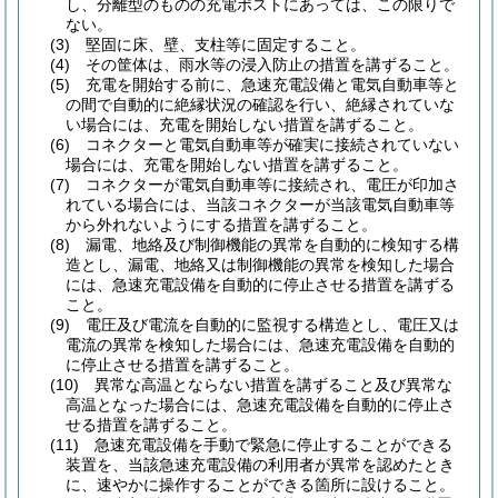
し、分離型のものの充電ポストにあっては、この限りで
ない。
(3)
堅固に床、壁、支柱等に固定すること。
(4)
その筐体は、雨水等の浸入防止の措置を講ずること。
(5)
充電を開始する前に、急速充電設備と電気自動車等と
の間で自動的に絶縁状況の確認を行い、絶縁されていな
い場合には、充電を開始しない措置を講ずること。
(6)
コネクターと電気自動車等が確実に接続されていない
場合には、充電を開始しない措置を講ずること。
(7)
コネクターが電気自動車等に接続され、電圧が印加さ
れている場合には、当該コネクターが当該電気自動車等
から外れないようにする措置を講ずること。
(8)
漏電、地絡及び制御機能の異常を自動的に検知する構
造とし、漏電、地絡又は制御機能の異常を検知した場合
には、急速充電設備を自動的に停止させる措置を講ずる
こと。
(9)
電圧及び電流を自動的に監視する構造とし、電圧又は
電流の異常を検知した場合には、急速充電設備を自動的
に停止させる措置を講ずること。
(10)
異常な高温とならない措置を講ずること及び異常な
高温となった場合には、急速充電設備を自動的に停止さ
せる措置を講ずること。
(11)
急速充電設備を手動で緊急に停止することができる
装置を、当該急速充電設備の利用者が異常を認めたとき
に、速やかに操作することができる箇所に設けること。