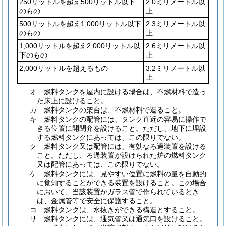
250リットルを超え500リットル以下
2.0ミリメートル以
のもの
上
500リットルを超え1,000リットル以下
2.3ミリメートル以
のもの
上
1,000リットルを超え2,000リットル以
2.6ミリメートル以
下のもの
上
2,000リットルを超えるもの
3.2ミリメートル以
上
オ
燃料タンクを屋内に設ける場合は、不燃材料で造っ
た床上に設けること。
カ
燃料タンクの架台は、不燃材料で造ること。
キ
燃料タンクの配管には、タンク直近の容易に操作で
きる位置に開閉弁を設けること。
ただし、地下に埋設
する燃料タンクにあっては、この限りでない。
ク
燃料タンク又は配管には、有効なろ過装置を設ける
こと。
ただし、ろ過装置が設けられた炉の燃料タンク
又は配管にあっては、この限りでない。
ケ
燃料タンクには、見やすい位置に燃料の量を自動的
に覚知することができる装置を設けること。
この場合
において、当該装置がガラス管で作られているとき
は、金属管等で安全に保護すること。
コ
燃料タンクは、水抜きができる構造とすること。
サ
燃料タンクには、通気管又は通気口を設けること。