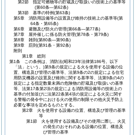
第2節
指定可燃物等の貯蔵及び取扱いの技術上の基準等
(第60条―第62条)
第3節
基準の特例
(第63条)
第5章
消防用設備等の設置及び維持の技術上の基準等
(第
64条・第65条)
第6章
避難及び防火の管理
(第66条―第77条)
第7章
屋外催しに係る防火管理
(第78条・第79条)
第8章
雑則
(第80条―第90条)
第9章
罰則
(第91条・第92条)
附則
第1章
総則
第1条
この条例は、消防法
(昭和23年法律第186号。以下
「法」という。)
第9条の規定による火を使用する設備の位
置、構造及び管理の基準等、法第9条の2の規定による住宅
用防災機器の設置及び維持に関する基準等、法第9条の4の
規定による指定数量未満の危険物の貯蔵及び取扱いの基準
等、法第17条第2項の規定による消防用設備等の技術上の
基準の付加並びに法第22条第4項の規定による火災に関す
る警報の発令中における火の使用の制限その他火災予防上
必要な事項を定めるものとする。
第2章
火を使用する設備の位置、構造及び管理の基準
等
第1節
火を使用する設備及びその使用に際し、火災
の発生のおそれのある設備の位置、構造及
び管理の基準