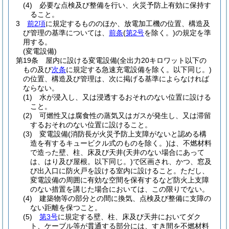
(4)
必要な点検及び整備を行い、火災予防上有効に保持す
ること。
3
前2項
に規定するもののほか、放電加工機の位置、構造及
び管理の基準については、
前条
(
第2号
を除く。)
の規定を準
用する。
(変電設備)
第19条
屋内に設ける変電設備
(全出力20キロワット以下の
もの及び
次条
に規定する急速充電設備を除く。以下同じ。)
の位置、構造及び管理は、次に掲げる基準によらなければ
ならない。
(1)
水が浸入し、又は浸透するおそれのない位置に設ける
こと。
(2)
可燃性又は腐食性の蒸気又はガスが発生し、又は滞留
するおそれのない位置に設けること。
(3)
変電設備
(消防長が火災予防上支障がないと認める構
造を有するキュービクル式のものを除く。)
は、不燃材料
で造った壁、柱、床及び天井
(天井のない場合にあって
は、はり及び屋根。以下同じ。)
で区画され、かつ、窓及
び出入口に防火戸を設ける室内に設けること。
ただし、
変電設備の周囲に有効な空間を保有するなど防火上支障
のない措置を講じた場合においては、この限りでない。
(4)
建築物等の部分との間に換気、点検及び整備に支障の
ない距離を保つこと。
(5)
第3号
に規定する壁、柱、床及び天井においてダク
ト、ケーブル等が貫通する部分には、すき間を不燃材料