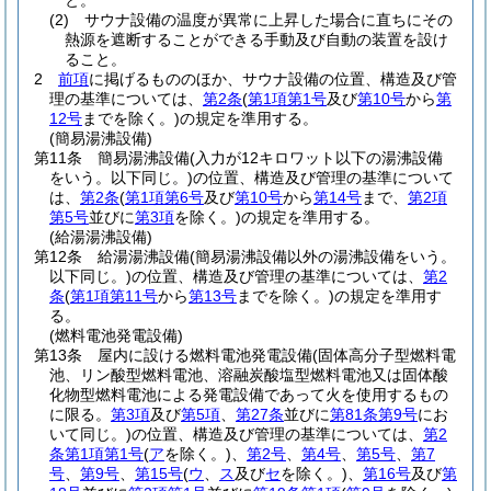
と。
(2)
サウナ設備の温度が異常に上昇した場合に直ちにその
熱源を遮断することができる手動及び自動の装置を設け
ること。
2
前項
に掲げるもののほか、サウナ設備の位置、構造及び管
理の基準については、
第2条
(
第1項第1号
及び
第10号
から
第
12号
までを除く。)
の規定を準用する。
(簡易湯沸設備)
第11条
簡易湯沸設備
(入力が12キロワット以下の湯沸設備
をいう。以下同じ。)
の位置、構造及び管理の基準について
は、
第2条
(
第1項第6号
及び
第10号
から
第14号
まで、
第2項
第5号
並びに
第3項
を除く。)
の規定を準用する。
(給湯湯沸設備)
第12条
給湯湯沸設備
(簡易湯沸設備以外の湯沸設備をいう。
以下同じ。)
の位置、構造及び管理の基準については、
第2
条
(
第1項第11号
から
第13号
までを除く。)
の規定を準用す
る。
(燃料電池発電設備)
第13条
屋内に設ける燃料電池発電設備
(固体高分子型燃料電
池、リン酸型燃料電池、溶融炭酸塩型燃料電池又は固体酸
化物型燃料電池による発電設備であって火を使用するもの
に限る。
第3項
及び
第5項
、
第27条
並びに
第81条第9号
にお
いて同じ。)
の位置、構造及び管理の基準については、
第2
条第1項第1号
(
ア
を除く。)
、
第2号
、
第4号
、
第5号
、
第7
号
、
第9号
、
第15号
(
ウ
、
ス
及び
セ
を除く。)
、
第16号
及び
第