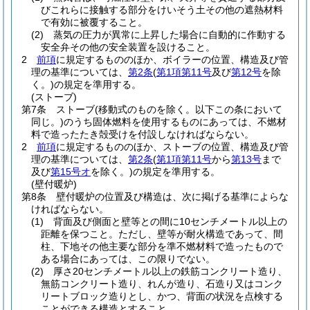
びこれらに接触する部分をけいそう土その他の遮熱材料
で有効に被覆すること。
(2)
蒸気の圧力が異常に上昇した場合に自動的に作動する
安全弁その他の安全装置を設けること。
2
前項
に規定するもののほか、ボイラーの位置、構造及び管
理の基準については、
第2条
(
第1項第11号
及び
第12号
を除
く。)
の規定を準用する。
(ストーブ)
第7条
ストーブ
(移動式のものを除く。以下この条において
同じ。)
のうち固体燃料を使用するものにあっては、不燃材
料で造ったたき殻受けを付設しなければならない。
2
前項
に規定するもののほか、ストーブの位置、構造及び管
理の基準については、
第2条
(
第1項第11号
から
第13号
まで
及び
第15号オ
を除く。)
の規定を準用する。
(壁付暖炉)
第8条
壁付暖炉の位置及び構造は、次に掲げる基準によらな
ければならない。
(1)
背面及び側面と壁等との間に10センチメートル以上の
距離を保つこと。
ただし、壁等が耐火構造であって、間
柱、下地その他主要な部分を準不燃材料で造ったもので
ある場合にあっては、この限りでない。
(2)
厚さ20センチメートル以上の鉄筋コンクリート造り、
無筋コンクリート造り、れんが造り、石造り又はコンク
リートブロック造りとし、かつ、背面の状況を点検する
ことができる構造とすること。