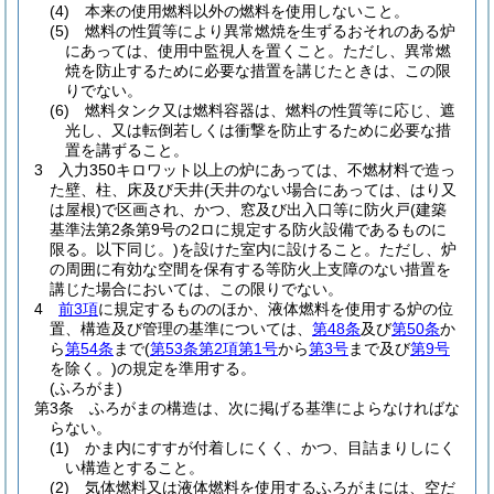
(4)
本来の使用燃料以外の燃料を使用しないこと。
(5)
燃料の性質等により異常燃焼を生ずるおそれのある炉
にあっては、使用中監視人を置くこと。
ただし、異常燃
焼を防止するために必要な措置を講じたときは、この限
りでない。
(6)
燃料タンク又は燃料容器は、燃料の性質等に応じ、遮
光し、又は転倒若しくは衝撃を防止するために必要な措
置を講ずること。
3
入力350キロワット以上の炉にあっては、不燃材料で造っ
た壁、柱、床及び天井
(天井のない場合にあっては、はり又
は屋根)
で区画され、かつ、窓及び出入口等に防火戸
(建築
基準法第2条第9号の2ロに規定する防火設備であるものに
限る。以下同じ。)
を設けた室内に設けること。
ただし、炉
の周囲に有効な空間を保有する等防火上支障のない措置を
講じた場合においては、この限りでない。
4
前3項
に規定するもののほか、液体燃料を使用する炉の位
置、構造及び管理の基準については、
第48条
及び
第50条
か
ら
第54条
まで
(
第53条第2項第1号
から
第3号
まで及び
第9号
を除く。)
の規定を準用する。
(ふろがま)
第3条
ふろがまの構造は、次に掲げる基準によらなければな
らない。
(1)
かま内にすすが付着しにくく、かつ、目詰まりしにく
い構造とすること。
(2)
気体燃料又は液体燃料を使用するふろがまには、空だ