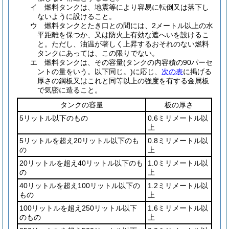
イ
燃料タンクは、地震等により容易に転倒又は落下し
ないように設けること。
ウ
燃料タンクとたき口との間には、2メートル以上の水
平距離を保つか、又は防火上有効な遮へいを設けるこ
と。
ただし、油温が著しく上昇するおそれのない燃料
タンクにあっては、この限りでない。
エ
燃料タンクは、その容量
(タンクの内容積の90パーセ
ントの量をいう。以下同じ。)
に応じ、
次の表
に掲げる
厚さの鋼板又はこれと同等以上の強度を有する金属板
で気密に造ること。
タンクの容量
板の厚さ
5リットル以下のもの
0.6ミリメートル以
上
5リットルを超え20リットル以下のも
0.8ミリメートル以
の
上
20リットルを超え40リットル以下のも
1.0ミリメートル以
の
上
40リットルを超え100リットル以下の
1.2ミリメートル以
もの
上
100リットルを超え250リットル以下
1.6ミリメートル以
のもの
上