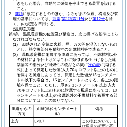
きをした場合、自動的に燃焼を停止できる装置を設ける
こと。
2
前項
に規定するもののほか、ふろがまの位置、構造及び管
理の基準については、
前条
(
第1項第11号
及び
第12号
を除
く。)
の規定を準用する。
(温風暖房機)
第4条
温風暖房機の位置及び構造は、次に掲げる基準によら
なければならない。
(1)
加熱された空気に火粉、煙、ガス等を混入しないもの
とし、熱交換部分を耐熱性の金属材料等で造ること。
(2)
温風暖房機に附属する風道にあっては、不燃材料以外
の材料による仕上げ又はこれに類似する仕上げをした建
築物等の部分及び可燃性の物品との間に
次の表
に掲げる
式によって算定した数値
(入力70キロワット以上のものに
附属する風道にあっては、算定した数値が15センチメー
トル以下の場合は、15センチメートルとする。)
以上の距
離を保つこと。
ただし、厚さ2センチメートル以上
(入力
70キロワット以上のものに附属する風道にあっては、10
センチメートル以上)
の金属以外の不燃材料で被覆する部
分については、この限りでない。
風道からの
距離
(単位センチメート
備考
方向
ル)
上方
L×0.7
この表において、L
は風道の断面が円