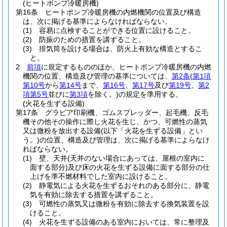
(ヒートポンプ冷暖房機)
第16条
ヒートポンプ冷暖房機の内燃機関の位置及び構造
は、次に掲げる基準によらなければならない。
(1)
容易に点検することができる位置に設けること。
(2)
防振のための措置を講ずること。
(3)
排気筒を設ける場合は、防火上有効な構造とするこ
と。
2
前項
に規定するもののほか、ヒートポンプ冷暖房機の内燃
機関の位置、構造及び管理の基準については、
第2条
(
第1項
第10号
から
第14号
まで、
第16号
、
第17号
及び
第19号
、
第2
項第5号
並びに
第3項
を除く。)
の規定を準用する。
(火花を生ずる設備)
第17条
グラビア印刷機、ゴムスプレッダー、起毛機、反毛
機その他その操作に際し火花を生じ、かつ、可燃性の蒸気
又は微粉を放出する設備
(以下「火花を生ずる設備」とい
う。)
の位置、構造及び管理は、次に掲げる基準によらなけ
ればならない。
(1)
壁、天井
(天井のない場合にあっては、屋根の室内に
面する部分)
及び床の火花を生ずる設備に面する部分の仕
上げを準不燃材料でした室内に設けること。
(2)
静電気による火花を生ずるおそれのある部分に、静電
気を有効に除去する措置を講ずること。
(3)
可燃性の蒸気又は微粉を有効に除去する換気装置を設
けること。
(4)
火花を生ずる設備のある室内においては、常に整理及