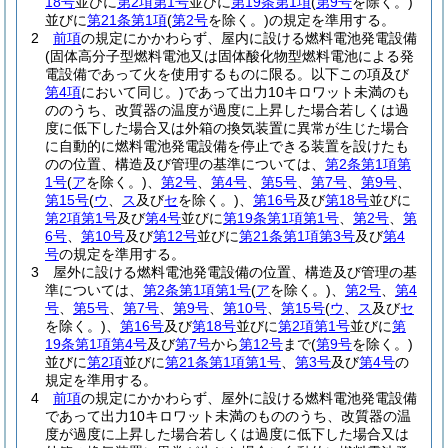
18号
並びに
第2項第1号
並びに
第19条第1項
(
第9号
を除く。)
並びに
第21条第1項
(
第2号
を除く。)
の規定を準用する。
2
前項
の規定にかかわらず、屋内に設ける燃料電池発電設備
(固体高分子型燃料電池又は固体酸化物型燃料電池による発
電設備であって火を使用するものに限る。以下この項及び
第4項
において同じ。)
であって出力10キロワット未満のも
ののうち、改質器の温度が過度に上昇した場合若しくは過
度に低下した場合又は外箱の換気装置に異常が生じた場合
に自動的に燃料電池発電設備を停止できる装置を設けたも
のの位置、構造及び管理の基準については、
第2条第1項第
1号
(
ア
を除く。)
、
第2号
、
第4号
、
第5号
、
第7号
、
第9号
、
第15号
(
ウ
、
ス
及び
セ
を除く。)
、
第16号
及び
第18号
並びに
第2項第1号
及び
第4号
並びに
第19条第1項第1号
、
第2号
、
第
6号
、
第10号
及び
第12号
並びに
第21条第1項第3号
及び
第4
号
の規定を準用する。
3
屋外に設ける燃料電池発電設備の位置、構造及び管理の基
準については、
第2条第1項第1号
(
ア
を除く。)
、
第2号
、
第4
号
、
第5号
、
第7号
、
第9号
、
第10号
、
第15号
(
ウ
、
ス
及び
セ
を除く。)
、
第16号
及び
第18号
並びに
第2項第1号
並びに
第
19条第1項第4号
及び
第7号
から
第12号
まで
(
第9号
を除く。)
並びに
第2項
並びに
第21条第1項第1号
、
第3号
及び
第4号
の
規定を準用する。
4
前項
の規定にかかわらず、屋外に設ける燃料電池発電設備
であって出力10キロワット未満のもののうち、改質器の温
度が過度に上昇した場合若しくは過度に低下した場合又は