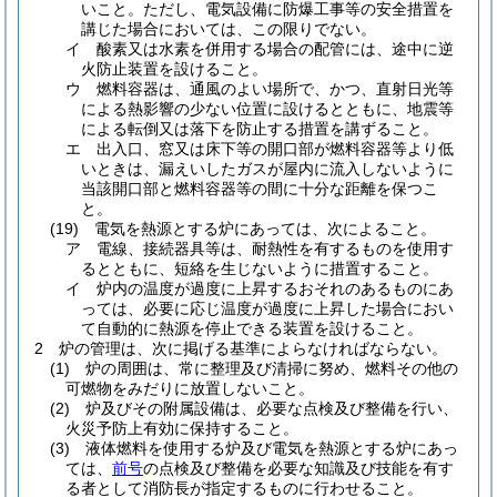
いこと。
ただし、電気設備に防爆工事等の安全措置を
講じた場合においては、この限りでない。
イ
酸素又は水素を併用する場合の配管には、途中に逆
火防止装置を設けること。
ウ
燃料容器は、通風のよい場所で、かつ、直射日光等
による熱影響の少ない位置に設けるとともに、地震等
による転倒又は落下を防止する措置を講ずること。
エ
出入口、窓又は床下等の開口部が燃料容器等より低
いときは、漏えいしたガスが屋内に流入しないように
当該開口部と燃料容器等の間に十分な距離を保つこ
と。
(19)
電気を熱源とする炉にあっては、次によること。
ア
電線、接続器具等は、耐熱性を有するものを使用す
るとともに、短絡を生じないように措置すること。
イ
炉内の温度が過度に上昇するおそれのあるものにあ
っては、必要に応じ温度が過度に上昇した場合におい
て自動的に熱源を停止できる装置を設けること。
2
炉の管理は、次に掲げる基準によらなければならない。
(1)
炉の周囲は、常に整理及び清掃に努め、燃料その他の
可燃物をみだりに放置しないこと。
(2)
炉及びその附属設備は、必要な点検及び整備を行い、
火災予防上有効に保持すること。
(3)
液体燃料を使用する炉及び電気を熱源とする炉にあっ
ては、
前号
の点検及び整備を必要な知識及び技能を有す
る者として消防長が指定するものに行わせること。