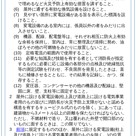
で埋めるなど火災予防上有効な措置を講ずること。
(6)
屋外に通ずる有効な換気設備を設けること。
(7)
見やすい箇所に変電設備がある旨を表示した標識を設
けること。
(8)
変電設備のある室内には、係員以外の者をみだりに出
入させないこと。
(9)
機器、配線、配電盤等は、それぞれ相互に防火上有効
な余裕を保持し、室内は、常に整理及び清掃に努め、油
ぼろその他の可燃物をみだりに放置しないこと。
(10)
定格電流の範囲内で使用すること。
(11)
必要な知識及び技能を有する者として消防長が指定
するものに必要に応じ設備の各部分の点検及び絶縁抵抗
等の測定試験を行わせ、不良箇所を発見したときは、直
ちに補修させるとともに、その結果を記録し、かつ、保
存すること。
(12)
変圧器、コンデンサーその他の機器及び配線は、堅
固に床、壁、支柱等に固定すること。
2
屋外に設ける変電設備
(柱上及び道路上に設ける電気事業
者用のもの並びに消防長が火災予防上支障がないと認める
構造を有するキュービクル式のものを除く。)
にあっては、
建築物から3メートル以上の距離を保たなければならない。
ただし、不燃材料で造り、又は覆われた外壁で開口部のな
いものに面するときは、この限りでない。
3
前項
に規定するもののほか、屋外に設ける変電設備
(柱上
及び道路上に設ける電気事業者用のものを除く。)
の位置、