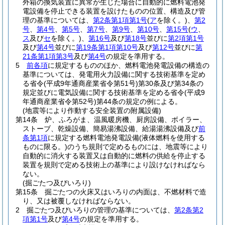
外箱の換気装置に異常が生じた場合に自動的に燃料電池発
電設備を停止できる装置を設けたものの位置、構造及び管
理の基準については、
第2条第1項第1号
(
ア
を除く。)
、
第2
号
、
第4号
、
第5号
、
第7号
、
第9号
、
第10号
、
第15号
(
ウ
、
ス
及び
セ
を除く。)
、
第16号
及び
第18号
並びに
第2項第1号
及び
第4号
並びに
第19条第1項第10号
及び
第12号
並びに
第
21条第1項第3号
及び
第4号
の規定を準用する。
5
前各項
に規定するもののほか、燃料電池発電設備の構造の
基準については、発電用火力設備に関する技術基準を定め
る省令
(平成9年通商産業省令第51号)
第30条及び第34条の
規定並びに電気設備に関する技術基準を定める省令
(平成9
年通商産業省令第52号)
第44条の規定の例による。
(地震等により作動する安全装置の附属設備)
第14条
炉、ふろがま、温風暖房機、厨房設備、ボイラー、
ストーブ、乾燥設備、簡易湯沸設備、給湯湯沸設備及び
前
条第1項
に規定する燃料電池発電設備
(液体燃料を使用する
ものに限る。)
のうち規則で定めるものには、地震等により
自動的に消火する装置又は自動的に燃料の供給を停止する
装置を規則で定める技術上の基準により設けなければなら
ない。
(掘ごたつ及びいろり)
第15条
掘ごたつの火床又はいろりの内面は、不燃材料で造
り、又は被覆しなければならない。
2
掘ごたつ及びいろりの管理の基準については、
第2条第2
項第1号
及び
第4号
の規定を準用する。