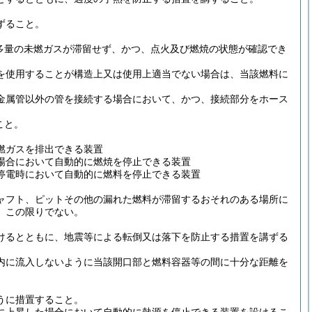
ずること。
多量の未燃ガスが滞留せず、かつ、点火及び燃焼の状態が確認でき
。
を使用することが構造上又は使用上適当でない場合は、当該燃料に
金属管以外の管を接続する場合において、かつ、接続部分をホース
こと。
燃ガスを排出できる装置
場合において自動的に燃焼を停止できる装置
停電時において自動的に燃料を停止できる装置
ャフト、ピットその他の漏れた燃料が滞留するおそれのある場所に
、この限りでない。
けるとともに、地震等による転倒又は落下を防止する措置を講ずる
内に流入しないように当該開口部と燃料容器等の間に十分な距離を
うに措置すること。