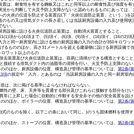
装置は、耐食性を有する鋼板又はこれと同等以上の耐食性及び強度を有
状況から判断して火災予防上支障がないと認められるものにあっては、
への火炎の伝送を防止する装置
(以下「火炎伝送防止装置」という。)
を
造のもの又は排気ダクトの長さ若しくは当該厨房設備の入力及び使用状
でない。
厨房設備に設ける火炎伝送防止装置は、自動消火装置とすること。
1
(1)
項から
(4)
項まで、
(5)
項イ、
(6)
項、
(9)
項イ、
(16)
項イ、
(16の2)
項
入力と同一厨房室内に設ける他の厨房設備の入力の合計が350キロワッ
げるもののほか、高さ31メートルを超える建築物に設ける厨房設備で
0キロワット以上のもの
除去装置及び火炎伝送防止装置は、容易に清掃ができる構造とすること
と接続する排気ダクト内の油脂等の清掃を行い、火災予防上支障のない
もののほか、厨房設備の位置、構造及び管理の基準については、
第2条
(
第
3項
の規定中「入力」とあるのは「当該厨房設備の入力と同一厨房室内
構造は、次に掲げる基準によらなければならない。
燃性の壁、床、天井等を貫通する部分及びこれらに接触する部分をけい
異常に上昇した場合に自動的に作動する安全弁その他の安全装置を設け
もののほか、ボイラーの位置、構造及び管理の基準については、
第2条
(
第
移動式のものを除く。以下この条において同じ。)
のうち固体燃料を使用す
もののほか、ストーブの位置、構造及び管理の基準については、
第2条
(
第