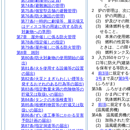
イ
炉内の温度
第73条
(劇場等の定員)
と。
第74条
(避難施設の管理)
2
炉の管理は、次
第75条
(個室型店舗の避難管理)
(1)
炉の周囲は、
第76条
(防火施設の管理)
(2)
炉及びその附
第77条
(一時的に劇場等、展示場又
(3)
液体燃料を使
はディスコ等の用途に供する防火
せること。
対象物への準用)
(4)
本来の使用燃
第7章
屋外催しに係る防火管理
(5)
燃料の性質等
第78条
(指定催しの指定)
ときは、この限
第79条
(屋外催しに係る防火管理)
(6)
燃料タンク又
第8章
雑則
3
入力350キロワ
第80条
(防火対象物の使用開始の届
口等に防火戸
(建
出)
を保有する等防火
第81条
(火を使用する設備等の設置
4
前3項
に規定する
の届出)
3号
まで及び
第9号
第82条
(火災とまぎらわしい煙等を
(ふろがま)
発するおそれのある行為等の届出)
第3条
ふろがまの
第83条
(指定数量未満の危険物等の
(1)
かま内にすす
貯蔵又は取扱いの届出)
(2)
気体燃料又は
第84条
(タンクの水張検査等)
2
前項
に規定する
第85条
(核燃料物質等の貯蔵又は取
(温風暖房機)
扱いの届出)
第4条
温風暖房機
第86条
(ずい道工事等にかかる災害
(1)
加熱された空
予防計画の届出)
(2)
温風暖房機に
第87条
(指定洞道等の届出)