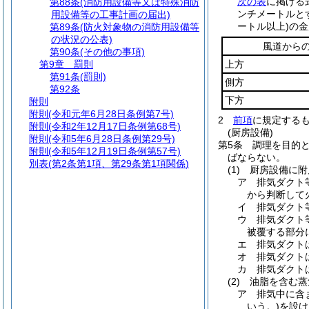
次の表
に掲げる
第88条
(消防用設備等又は特殊消防
ンチメートルと
用設備等の工事計画の届出)
ートル以上)
の金
第89条
(防火対象物の消防用設備等
の状況の公表)
風道から
第90条
(その他の事項)
第9章
罰則
上方
第91条
(罰則)
側方
第92条
下方
附則
附則
(令和元年6月28日条例第7号)
2
前項
に規定する
附則
(令和2年12月17日条例第68号)
(厨房設備)
附則
(令和5年6月28日条例第29号)
第5条
調理を目的
附則
(令和5年12月19日条例第57号)
ばならない。
別表
(第2条第1項、第29条第1項関係)
(1)
厨房設備に附
ア
排気ダクト
から判断して
イ
排気ダクト
ウ
排気ダクト
被覆する部分
エ
排気ダクト
オ
排気ダクト
カ
排気ダクト
(2)
油脂を含む蒸
ア
排気中に含
いう。)
を設け