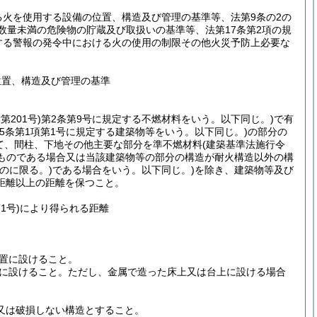
る火を使用する設備の位置、構造及び管理の基準等、法第9条の2の
数量未満の危険物の貯蔵及び取扱いの基準等、法第17条第2項の規
する警報の発令中における火の使用の制限その他火災予防上必要な
位置、構造及び管理の基準
第201号)
第2条第9号に規定する不燃材料をいう。以下同じ。)
で有
5条第1項第1号に規定する建築物等をいう。以下同じ。)
の部分の
て、間柱、下地その他主要な部分を準不燃材料
(建築基準法施行令
ものである場合又は当該建築物等の部分の構造が耐火構造以外の構
のに限る。)
である場合をいう。以下同じ。)
を除き、建築物等及び
距離以上の距離を保つこと。
1号)
により得られる距離
置に設けること。
に設けること。
ただし、金属で造った床上又は台上に設ける場合
又は破損しない構造とすること。