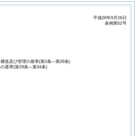
平成28年9月26日
条例第52号
、構造及び管理の基準
(第2条―第28条)
いの基準
(第29条―第34条)