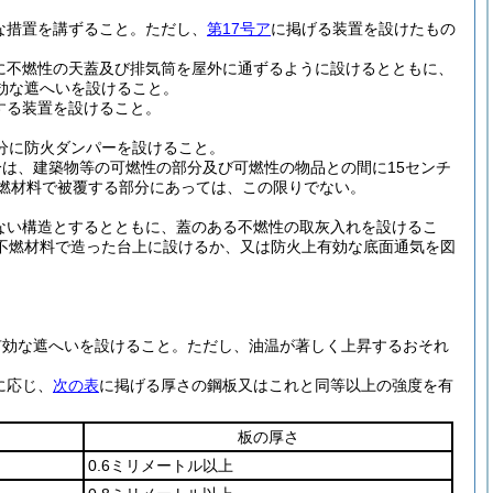
な措置を講ずること。
ただし、
第17号ア
に掲げる装置を設けたもの
に不燃性の天蓋及び排気筒を屋外に通ずるように設けるとともに、
効な遮へいを設けること。
する装置を設けること。
分に防火ダンパーを設けること。
は、建築物等の可燃性の部分及び可燃性の物品との間に15センチ
不燃材料で被覆する部分にあっては、この限りでない。
ない構造とするとともに、蓋のある不燃性の取灰入れを設けるこ
不燃材料で造った台上に設けるか、又は防火上有効な底面通気を図
有効な遮へいを設けること。
ただし、油温が著しく上昇するおそれ
に応じ、
次の表
に掲げる厚さの鋼板又はこれと同等以上の強度を有
板の厚さ
0.6ミリメートル以上