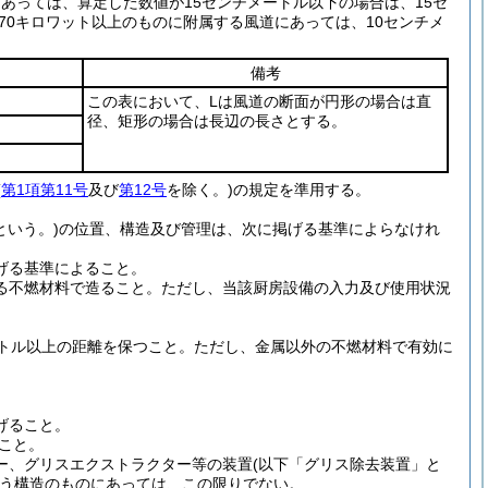
にあっては、算定した数値が15センチメートル以下の場合は、15セ
力70キロワット以上のものに附属する風道にあっては、10センチメ
備考
この表において、Lは風道の断面が円形の場合は直
径、矩形の場合は長辺の長さとする。
(
第1項第11号
及び
第12号
を除く。)
の規定を準用する。
という。)
の位置、構造及び管理は、次に掲げる基準によらなけれ
げる基準によること。
る不燃材料で造ること。
ただし、当該厨房設備の入力及び使用状況
。
トル以上の距離を保つこと。
ただし、金属以外の不燃材料で有効に
。
げること。
こと。
ー、グリスエクストラクター等の装置
(以下「グリス除去装置」と
う構造のものにあっては、この限りでない。