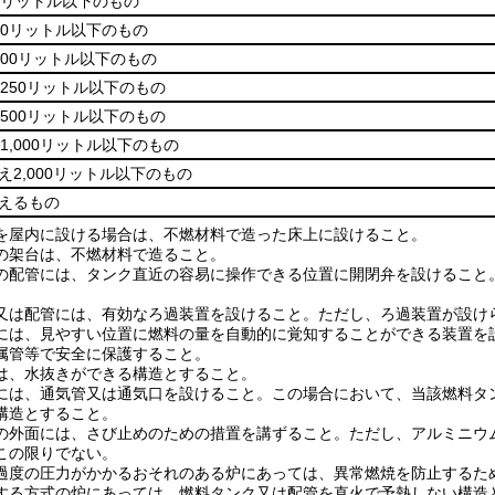
0リットル以下のもの
40リットル以下のもの
100リットル以下のもの
え250リットル以下のもの
え500リットル以下のもの
1,000リットル以下のもの
超え2,000リットル以下のもの
超えるもの
を屋内に設ける場合は、不燃材料で造った床上に設けること。
の架台は、不燃材料で造ること。
の配管には、タンク直近の容易に操作できる位置に開閉弁を設けること
又は配管には、有効なろ過装置を設けること。
ただし、ろ過装置が設け
には、見やすい位置に燃料の量を自動的に覚知することができる装置を
属管等で安全に保護すること。
は、水抜きができる構造とすること。
には、通気管又は通気口を設けること。
この場合において、当該燃料タ
構造とすること。
の外面には、さび止めのための措置を講ずること。
ただし、アルミニウ
この限りでない。
過度の圧力がかかるおそれのある炉にあっては、異常燃焼を防止するた
する方式の炉にあっては、燃料タンク又は配管を直火で予熱しない構造