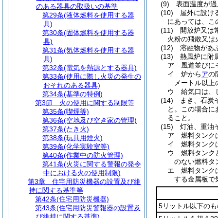
(9)
表面温度が過
のある器具の取扱いの基準
(10)
屋外に設け
第29条
(液体燃料を使用する器
にあっては、こ
具)
(11)
開放炉又は
第30条
(固体燃料を使用する器
火粉の飛散又は
具)
(12)
溶融物があ
第31条
(気体燃料を使用する器
(13)
熱風炉に附
具)
ア
風道並びに
第32条
(電気を熱源とする器具)
イ
炉から
ア
の
第33条
(使用に際し火災の発生の
メートル以上
おそれのある器具)
ウ
給気口は、
第34条
(基準の特例)
(14)
まき、石炭
第3節
火の使用に関する制限等
と。
この場合に
第35条
(喫煙等)
ること。
第36条
(空地及び空き家の管理)
(15)
灯油、重油
第37条
(たき火)
ア
燃料タンク
第38条
(玩具用煙火)
イ
燃料タンク
第39条
(化学実験室等)
ウ
燃料タンク
第40条
(作業中の防火管理)
のない燃料タ
第41条
(火災に関する警報の発令
エ
燃料タンク
中における火の使用制限)
する金属板で
第3章
住宅用防災機器の設置及び維
持に関する基準等
第42条
(住宅用防災機器)
5リットル以下のも
第43条
(住宅用防災警報器の設置及
び維持に関する基準)