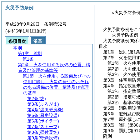
火災予防条例
○火災予防条
平成28年9月26日 条例第52号
火災予防条例をこ
(令和6年1月1日施行)
火災予防条例
火災予防条例(昭和
条項目次
沿革
目次
本則
第1章
総則
(第1条
第1章
総則
第2章
火を使用
第1条
第1節
火を使
第2章
火を使用する設備の位置、構
第2節
火を使
造及び管理の基準等
第3節
火の使
第1節
火を使用する設備及びその
第3章
住宅用防
使用に際し、火災の発生のおそれ
第4章
指定数量
のある設備の位置、構造及び管理
第1節
指定数
の基準
第2節
指定可
第2条
(炉)
第3節
基準の
第3条
(ふろがま)
第5章
消防用設
第4条
(温風暖房機)
第6章
避難及び
第5条
(厨房設備)
第7章
屋外催し
第6条
(ボイラー)
第8章
雑則
(第8
第7条
(ストーブ)
第9章
罰則
(第9
第8条
(壁付暖炉)
附則
第9条
(乾燥設備)