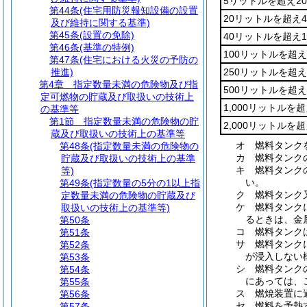
5リットルを超え2
第44条
(住宅用防災報知設備の設置
20リットルを超え
及び維持に関する基準)
第45条
(設置の免除)
40リットルを超え
第46条
(基準の特例)
100リットルを超
第47条
(住宅における火災の予防の
推進)
250リットルを超
第4章
指定数量未満の危険物及び指
500リットルを超え
定可燃物の貯蔵及び取扱いの技術上
1,000リットルを
の基準等
第1節
指定数量未満の危険物の貯
2,000リットルを
蔵及び取扱いの技術上の基準等
オ
燃料タンク
第48条
(指定数量未満の危険物の
カ
燃料タンク
貯蔵及び取扱いの技術上の基準
キ
燃料タンク
等)
い。
第49条
(指定数量の5分の1以上指
ク
燃料タンク
定数量未満の危険物の貯蔵及び
ケ
燃料タンク
取扱いの技術上の基準等)
るときは、金
第50条
コ
燃料タンク
第51条
サ
燃料タンク
第52条
が浸入しない
第53条
シ
燃料タンク
第54条
にあっては、
第55条
ス
燃焼装置に
第56条
セ
燃料を予熱
第57条