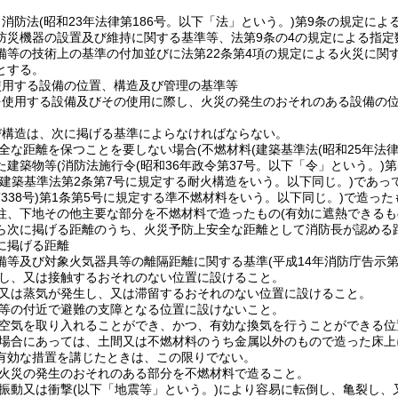
、消防法
(昭和23年法律第186号。以下「法」という。)
第9条の規定によ
防災機器の設置及び維持に関する基準等、法第9条の4の規定による指定
備等の技術上の基準の付加並びに法第22条第4項の規定による火災に関
とする。
使用する設備の位置、構造及び管理の基準等
を使用する設備及びその使用に際し、火災の発生のおそれのある設備の
び構造は、次に掲げる基準によらなければならない。
全な距離を保つことを要しない場合
(不燃材料
(建築基準法
(昭和25年法律
た建築物等
(消防法施行令
(昭和36年政令第37号。以下「令」という。)
第
(建築基準法第2条第7号に規定する耐火構造をいう。以下同じ。)
であっ
338号)
第1条第5号に規定する準不燃材料をいう。以下同じ。)
で造った
柱、下地その他主要な部分を不燃材料で造ったもの
(有効に遮熱できるも
ら次に掲げる距離のうち、火災予防上安全な距離として消防長が認める
に掲げる距離
備等及び対象火気器具等の離隔距離に関する基準
(平成14年消防庁告示第
し、又は接触するおそれのない位置に設けること。
又は蒸気が発生し、又は滞留するおそれのない位置に設けること。
等の付近で避難の支障となる位置に設けないこと。
空気を取り入れることができ、かつ、有効な換気を行うことができる位
場合にあっては、土間又は不燃材料のうち金属以外のもので造った床上
有効な措置を講じたときは、この限りでない。
火災の発生のおそれのある部分を不燃材料で造ること。
振動又は衝撃
(以下「地震等」という。)
により容易に転倒し、亀裂し、