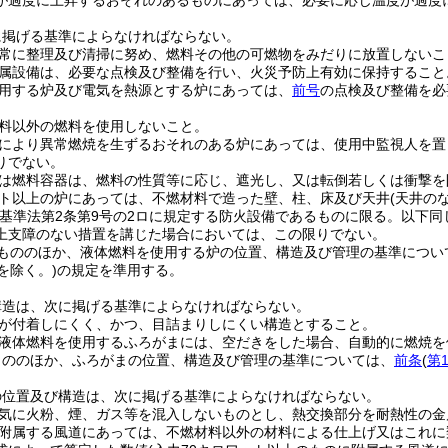
が過度に上昇するおそれのあるものにあっては、必要に応じ温度が過度
に掲げる基準によらなければならない。
常に整理及び清掃に努め、燃料その他の可燃物をみだりに放置しないこ
属設備は、必要な点検及び整備を行い、火災予防上有効に保持すること
用する炉及び電気を熱源とする炉にあっては、
前号
の点検及び整備を必
料以外の燃料を使用しないこと。
により異常燃焼を生ずるおそれのある炉にあっては、使用中監視人を置
りでない。
は燃料容器は、燃料の性質等に応じ、遮光し、又は転倒若しくは衝撃を
ット以上の炉にあっては、不燃材料で造った壁、柱、床及び天井
(天井の
築基準法第2条第9号の2ロに規定する防火設備であるものに限る。以下同
上支障のない措置を講じた場合においては、この限りでない。
もののほか、液体燃料を使用する炉の位置、構造及び管理の基準につい
を除く。)
の規定を準用する。
構造は、次に掲げる基準によらなければならない。
が付着しにくく、かつ、目詰まりしにくい構造とすること。
液体燃料を使用するふろがまには、空だきをした場合、自動的に燃焼を
もののほか、ふろがまの位置、構造及び管理の基準については、
前条
(
第
の位置及び構造は、次に掲げる基準によらなければならない。
気に火粉、煙、ガス等を混入しないものとし、熱交換部分を耐熱性の金
附属する風道にあっては、不燃材料以外の材料による仕上げ又はこれに