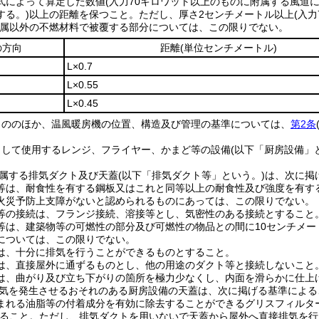
式によって算定した数値
(入力70キロワット以上のものに附属する風道
する。)
以上の距離を保つこと。
ただし、厚さ2センチメートル以上
(入
属以外の不燃材料で被覆する部分については、この限りでない。
の方向
距離
(単位センチメートル)
L×0.7
L×0.55
L×0.45
もののほか、温風暖房機の位置、構造及び管理の基準については、
第2条
として使用するレンジ、フライヤー、かまど等の設備
(以下「厨房設備」
属する排気ダクト及び天蓋
(以下「排気ダクト等」という。)
は、次に掲
等は、耐食性を有する鋼板又はこれと同等以上の耐食性及び強度を有す
火災予防上支障がないと認められるものにあっては、この限りでない。
等の接続は、フランジ接続、溶接等とし、気密性のある接続とすること
等は、建築物等の可燃性の部分及び可燃性の物品との間に10センチメー
については、この限りでない。
は、十分に排気を行うことができるものとすること。
は、直接屋外に通ずるものとし、他の用途のダクト等と接続しないこと
は、曲がり及び立ち下がりの箇所を極力少なくし、内面を滑らかに仕上
気を発生させるおそれのある厨房設備の天蓋は、次に掲げる基準による
まれる油脂等の付着成分を有効に除去することができるグリスフィルタ
ること。
ただし、排気ダクトを用いないで天蓋から屋外へ直接排気を行