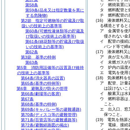
ソ
燃焼装置に
第58条
タ
燃料配管と
第59条
(品名又は指定数量を異に
チ
燃料配管の
する危険物)
(16)
液体燃料又
第2節
指定可燃物等の貯蔵及び取
る構造とすると
扱いの技術上の基準等
ア
金属管を使
第60条
(可燃性液体類等の貯蔵及
侵されない金
び取扱いの技術上の基準等)
イ
配管の接続
第61条
(綿花類等の貯蔵及び取扱
バンド等で締
いの技術上の基準等)
(17)
液体燃料又
第62条
ア
炎が立ち消
第3節
基準の特例
イ
未燃ガスが
第63条
ウ
炉内の温度
第5章
消防用設備等の設置及び維持
エ
電気を使用
の技術上の基準等
(18)
気体燃料を
第64条
(消火器具の設置)
ア
配管、計量
第65条
(基準の特例等)
は設けないこ
第6章
避難及び防火の管理
イ
酸素又は水
第66条
(劇場等の客席)
ウ
燃料容器は
第67条
こと。
第68条
(基準の特例)
エ
出入口、窓
第69条
(キャバレー等の避難通路)
保つこと。
第70条
(ディスコ等の避難管理)
(19)
電気を熱源
第71条
(百貨店等の避難通路等)
ア
電線、接続
第72条
(避難経路図の掲出)