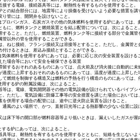
近接する電線、接続器具等には、耐熱性を有するものを使用すること。
炉との結合部分には、地震等により損傷を受けないよう必要な措置を講
戻り管には、開閉弁を設けないこと。
はプロパンガス、石炭ガスその他の気体燃料を使用する炉にあっては、
ともに、燃料タンクと燃焼装置とを結ぶ配管については、次によること
用すること。
ただし、燃焼装置、燃料タンク等に接続する部分で金属管
属管以外の管を使用することができる。
は、ねじ接続、フランジ接続又は溶接等とすること。
ただし、金属管と
め付けるときは、差込み接続とすることができる。
は気体燃料を使用する炉にあっては、必要に応じ次の安全装置を設ける
えた場合等において安全を確保できる装置
滞留するおそれのあるものにあっては、点火前及び消火後に自動的に未
が過度に上昇するおそれのあるものにあっては、温度が過度に上昇した
して燃焼を制御する構造又は燃料の予熱を行う構造のものにあっては、
使用する炉の附属設備は、次によること。
器等は、電線、電気開閉器その他の電気設備が設けられているパイプシ
と。
ただし、電気設備に防爆工事等の安全措置を講じた場合においては
素を併用する場合の配管には、途中に逆火防止装置を設けること。
、通風のよい場所で、かつ、直射日光等による熱影響の少ない位置に設
又は床下等の開口部が燃料容器等より低いときは、漏えいしたガスが屋
とする炉にあっては、次によること。
器具等は、耐熱性を有するものを使用するとともに、短絡を生じないよ