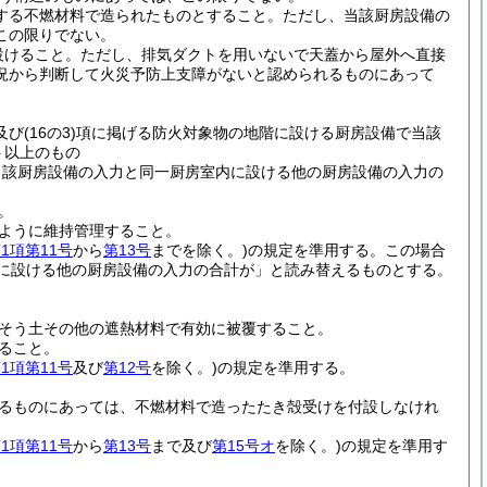
する不燃材料で造られたものとすること。
ただし、当該厨房設備の
この限りでない。
設けること。
ただし、排気ダクトを用いないで天蓋から屋外へ直接
況から判断して火災予防上支障がないと認められるものにあって
及び
(16の3)
項に掲げる防火対象物の地階に設ける厨房設備で当該
ト以上のもの
当該厨房設備の入力と同一厨房室内に設ける他の厨房設備の入力の
。
ように維持管理すること。
1項第11号
から
第13号
までを除く。)
の規定を準用する。
この場合
に設ける他の厨房設備の入力の合計が」と読み替えるものとする。
そう土その他の遮熱材料で有効に被覆すること。
ること。
1項第11号
及び
第12号
を除く。)
の規定を準用する。
るものにあっては、不燃材料で造ったたき殻受けを付設しなけれ
1項第11号
から
第13号
まで及び
第15号オ
を除く。)
の規定を準用す