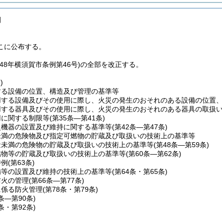
例
こに公布する。
48年横須賀市条例第46号)の全部を改正する。
)
する設備の位置、構造及び管理の基準等
用する設備及びその使用に際し、火災の発生のおそれのある設備の位置
用する器具及びその使用に際し、火災の発生のおそれのある器具の取扱
用に関する制限等
(第35条―第41条)
災機器の設置及び維持に関する基準等
(第42条―第47条)
未満の危険物及び指定可燃物の貯蔵及び取扱いの技術上の基準等
量未満の危険物の貯蔵及び取扱いの技術上の基準等
(第48条―第59条)
燃物等の貯蔵及び取扱いの技術上の基準等
(第60条―第62条)
特例
(第63条)
備等の設置及び維持の技術上の基準等
(第64条・第65条)
防火の管理
(第66条―第77条)
に係る防火管理
(第78条・第79条)
0条―第90条)
1条・第92条)