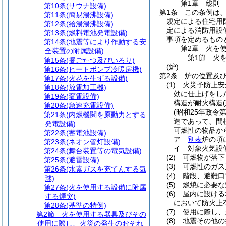
第1章
総則
第10条
(サウナ設備)
第1条
この条例は
第11条
(簡易湯沸設備)
規定による住宅用
第12条
(給湯湯沸設備)
定による消防用設
第13条
(燃料電池発電設備)
事項を定めるもの
第14条
(地震等により作動する安
第2章
火を
全装置の附属設備)
第1節
火
第15条
(掘ごたつ及びいろり)
(炉)
第16条
(ヒートポンプ冷暖房機)
第2条
炉の位置及
第17条
(火花を生ずる設備)
(1)
火災予防上安
第18条
(放電加工機)
効に仕上げをし
第19条
(変電設備)
構造が耐火構造
第20条
(急速充電設備)
(昭和25年政令第
第21条
(内燃機関を原動力とする
造であって、間
発電設備)
可燃性の物品か
第22条
(蓄電池設備)
ア
別表
炉の項
第23条
(ネオン管灯設備)
イ
対象火気設
第24条
(舞台装置等の電気設備)
(2)
可燃物が落下
第25条
(避雷設備)
(3)
可燃性のガス
第26条
(水素ガスを充てんする気
(4)
階段、避難口
球)
(5)
燃焼に必要な
第27条
(火を使用する設備に附属
(6)
屋内に設ける
する煙突)
において防火上
第28条
(基準の特例)
(7)
使用に際し、
第2節
火を使用する器具及びその
(8)
地震その他の
使用に際し、火災の発生のおそれ