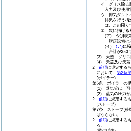
イ
グリス除去
入力及び使用
ウ
排気ダクト
排気を行う構
は、この限り
エ
次に掲げる
(ア)
令別表第
厨房設備の
(イ)
(ア)
に掲
合計が35
(3)
天蓋、グリス
(4)
天蓋及び天蓋
2
前項
に規定する
において、
第2条第
(ボイラー)
第6条
ボイラーの
(1)
蒸気管は、可
(2)
蒸気の圧力が
2
前項
に規定する
(ストーブ)
第7条
ストーブ
(
ばならない。
2
前項
に規定する
る。
(壁付暖炉)