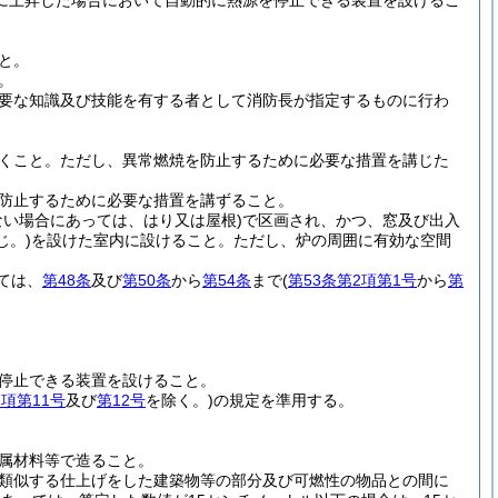
に上昇した場合において自動的に熱源を停止できる装置を設けるこ
と。
。
要な知識及び技能を有する者として消防長が指定するものに行わ
くこと。
ただし、異常燃焼を防止するために必要な措置を講じた
防止するために必要な措置を講ずること。
ない場合にあっては、はり又は屋根)
で区画され、かつ、窓及び出入
じ。)
を設けた室内に設けること。
ただし、炉の周囲に有効な空間
ては、
第48条
及び
第50条
から
第54条
まで
(
第53条第2項第1号
から
第
停止できる装置を設けること。
1項第11号
及び
第12号
を除く。)
の規定を準用する。
属材料等で造ること。
類似する仕上げをした建築物等の部分及び可燃性の物品との間に