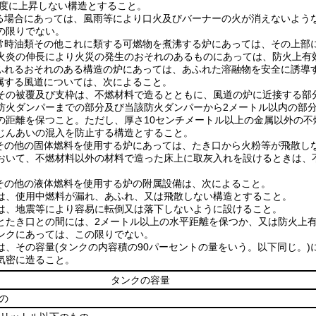
度に上昇しない構造とすること。
る場合にあっては、風雨等により口火及びバーナーの火が消えないよう
の限りでない。
常時油類その他これに類する可燃物を煮沸する炉にあっては、その上部
火炎の伸長により火災の発生のおそれのあるものにあっては、防火上有
ふれるおそれのある構造の炉にあっては、あふれた溶融物を安全に誘導
属する風道については、次によること。
その被覆及び支枠は、不燃材料で造るとともに、風道の炉に近接する部
防火ダンパーまでの部分及び当該防火ダンパーから2メートル以内の部分
の距離を保つこと。
ただし、厚さ10センチメートル以上の金属以外の
じんあいの混入を防止する構造とすること。
その他の固体燃料を使用する炉にあっては、たき口から火粉等が飛散し
おいて、不燃材料以外の材料で造った床上に取灰入れを設けるときは、
その他の液体燃料を使用する炉の附属設備は、次によること。
は、使用中燃料が漏れ、あふれ、又は飛散しない構造とすること。
は、地震等により容易に転倒又は落下しないように設けること。
とたき口との間には、2メートル以上の水平距離を保つか、又は防火上
ンクにあっては、この限りでない。
は、その容量
(タンクの内容積の90パーセントの量をいう。以下同じ。)
気密に造ること。
タンクの容量
の